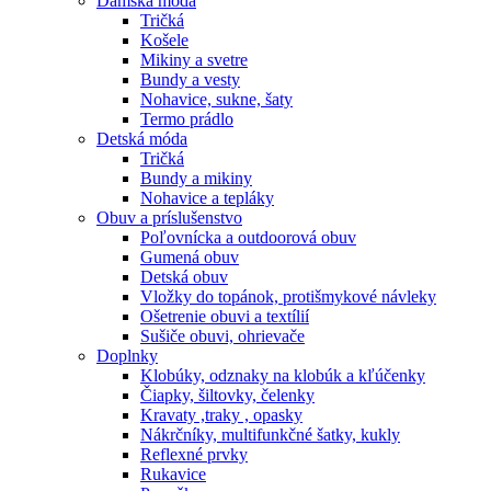
Dámska móda
Tričká
Košele
Mikiny a svetre
Bundy a vesty
Nohavice, sukne, šaty
Termo prádlo
Detská móda
Tričká
Bundy a mikiny
Nohavice a tepláky
Obuv a príslušenstvo
Poľovnícka a outdoorová obuv
Gumená obuv
Detská obuv
Vložky do topánok, protišmykové návleky
Ošetrenie obuvi a textílií
Sušiče obuvi, ohrievače
Doplnky
Klobúky, odznaky na klobúk a kľúčenky
Čiapky, šiltovky, čelenky
Kravaty ,traky , opasky
Nákrčníky, multifunkčné šatky, kukly
Reflexné prvky
Rukavice