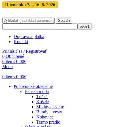
Dovolenka 7. – 16. 8. 2026
Objednávky expedujeme po
dovolenke
· Dodanie zásielky 3-5 dní
Search
Doprava a platba
Kontakt
Prihlásiť sa / Registrovať
0
Obľubené
0
items
0.00
€
Menu
0
items
0.00
€
Poľovnícke oblečenie
Pánska móda
Tričká
Košele
Mikiny a svetre
Bundy a vesty
Nohavice
Termo prádlo