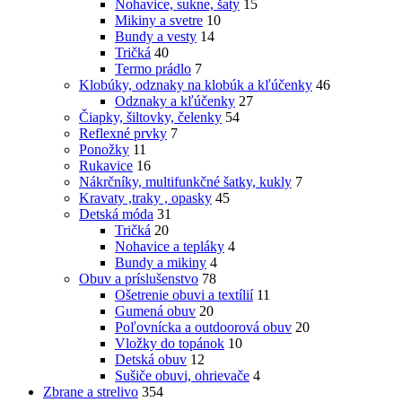
Nohavice, sukne, šaty
15
Mikiny a svetre
10
Bundy a vesty
14
Tričká
40
Termo prádlo
7
Klobúky, odznaky na klobúk a kľúčenky
46
Odznaky a kľúčenky
27
Čiapky, šiltovky, čelenky
54
Reflexné prvky
7
Ponožky
11
Rukavice
16
Nákrčníky, multifunkčné šatky, kukly
7
Kravaty ,traky , opasky
45
Detská móda
31
Tričká
20
Nohavice a tepláky
4
Bundy a mikiny
4
Obuv a príslušenstvo
78
Ošetrenie obuvi a textílií
11
Gumená obuv
20
Poľovnícka a outdoorová obuv
20
Vložky do topánok
10
Detská obuv
12
Sušiče obuvi, ohrievače
4
Zbrane a strelivo
354