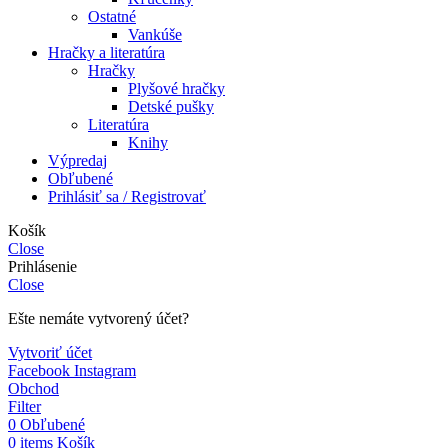
Ostatné
Vankúše
Hračky a literatúra
Hračky
Plyšové hračky
Detské pušky
Literatúra
Knihy
Výpredaj
Obľubené
Prihlásiť sa / Registrovať
Košík
Close
Prihlásenie
Close
Ešte nemáte vytvorený účet?
Vytvoriť účet
Facebook
Instagram
Obchod
Filter
0
Obľubené
0
items
Košík