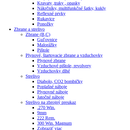
Kravaty ,traky , opasky
Nákrčníky, multifunkčné šatky, kukly
Reflexné prvky
Rukavice
Ponožky
Zbrane a strelivo
Zbrane (B,C)
Guľovnice
Malorážky
Pištole
Plynové, štartovacie zbrane a vzduchovky
Plynové zbrane
Vzduchové pištole, revolvery
Vzduchovky dlhé
Strelivo
Diabolo, CO2 bombičky
Poplašné náboje
Plynovné náboje
Jatočné náboje
Strelivo na zbrojný preukaz
.270 Win.
9mm
222 Rem.
300 Win. Magnum
Zobraziť viac