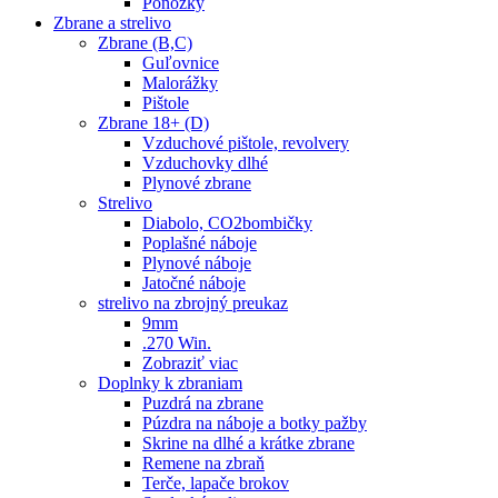
Ponožky
Zbrane a strelivo
Zbrane (B,C)
Guľovnice
Malorážky
Pištole
Zbrane 18+ (D)
Vzduchové pištole, revolvery
Vzduchovky dlhé
Plynové zbrane
Strelivo
Diabolo, CO2bombičky
Poplašné náboje
Plynové náboje
Jatočné náboje
strelivo na zbrojný preukaz
9mm
.270 Win.
Zobraziť viac
Doplnky k zbraniam
Puzdrá na zbrane
Púzdra na náboje a botky pažby
Skrine na dlhé a krátke zbrane
Remene na zbraň
Terče, lapače brokov