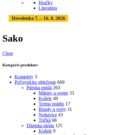
Hračky
Literatúra
Dovolenka 7. – 16. 8. 2026
Objednávky expedujeme po
dovolenke
· Dodanie zásielky 3-5 dní
Sako
Close
Kategórie produktov
Komplety
3
Poľovnícke oblečenie
669
Pánska móda
263
Mikiny a svetre
33
Košele
49
Termo prádlo
17
Bundy a vesty
31
Nohavice
43
Tričká
68
Dámska móda
125
Košele
9