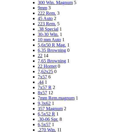
300 Win. Magnum
5
9mm
3
222 Rem.
3
45 Auto
2
223 Rem.
5
.38 Special
1
30-30 Win.
1
10 mm Auto
1
5,6x50 R Mag.
1
6,35 Browning
0
22
14
7,65 Browning
1
22 Hornet
0
7,62x25
0
7x57
6
.44
1
7x57 R
2
8x57
12
7mm Rem.magnum
1
9,3x62
1
357 Magnum
2
6,5x52 R
1
.30-06 Spr.
8
6,5x57
1
.270 Win.
11