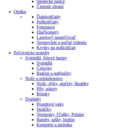
Strelecké palice
Čistenie zbraní
Optika
Ďalekohľady
Puškohľady
Fotopasce
Diaľkomery
Laserový nastreľovač
Termovízie a nočné videnia
Krytky na puškohľad
Poľovnícke potreby
Svietidlá, čelové lampy
Svietidlá
Čelovky
Batérie a nabíjačky
Nože a príslušenstvo
Nože, dýky, mačety, škrabky
Píly, sekery
Brúsky
Doplnky
Posedové vaky
Stoličky
Termosky, Fľašky, Poháre
Batohy, tašky, brašne
Kemping a turistika