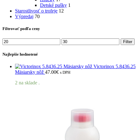
Detské pušky
1
Starostlivosť o trofeje
12
Výpredaj
70
Filtrovať podľa ceny
Minimálna
Maximálna
Filter
cena
cena
Najlepšie hodnotené
Victorinox 5.8436.25
Mäsiarsky nôž
47.00
€
s DPH
2 na sklade .