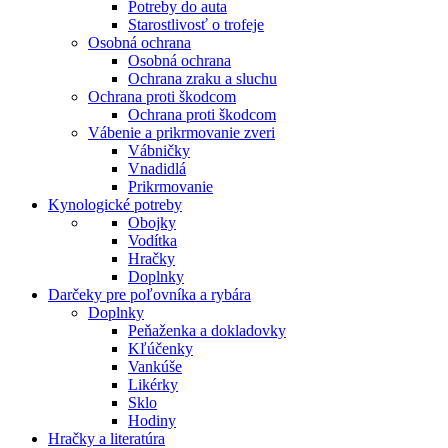
Potreby do auta
Starostlivosť o trofeje
Osobná ochrana
Osobná ochrana
Ochrana zraku a sluchu
Ochrana proti škodcom
Ochrana proti škodcom
Vábenie a prikrmovanie zveri
Vábničky
Vnadidlá
Prikrmovanie
Kynologické potreby
Obojky
Vodítka
Hračky
Doplnky
Darčeky pre poľovníka a rybára
Doplnky
Peňaženka a dokladovky
Kľúčenky
Vankúše
Likérky
Sklo
Hodiny
Hračky a literatúra