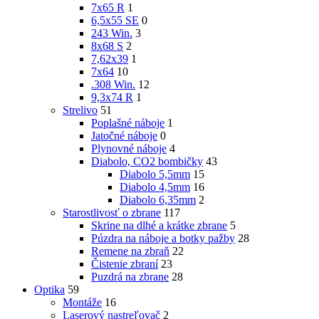
7x65 R
1
6,5x55 SE
0
243 Win.
3
8x68 S
2
7,62x39
1
7x64
10
.308 Win.
12
9,3x74 R
1
Strelivo
51
Poplašné náboje
1
Jatočné náboje
0
Plynovné náboje
4
Diabolo, CO2 bombičky
43
Diabolo 5,5mm
15
Diabolo 4,5mm
16
Diabolo 6,35mm
2
Starostlivosť o zbrane
117
Skrine na dlhé a krátke zbrane
5
Púzdra na náboje a botky pažby
28
Remene na zbraň
22
Čistenie zbraní
23
Puzdrá na zbrane
28
Optika
59
Montáže
16
Laserový nastreľovač
2