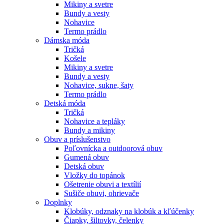
Mikiny a svetre
Bundy a vesty
Nohavice
Termo prádlo
Dámska móda
Tričká
Košele
Mikiny a svetre
Bundy a vesty
Nohavice, sukne, šaty
Termo prádlo
Detská móda
Tričká
Nohavice a tepláky
Bundy a mikiny
Obuv a príslušenstvo
Poľovnícka a outdoorová obuv
Gumená obuv
Detská obuv
Vložky do topánok
Ošetrenie obuvi a textílií
Sušiče obuvi, ohrievače
Doplnky
Klobúky, odznaky na klobúk a kľúčenky
Čiapky, šiltovky, čelenky