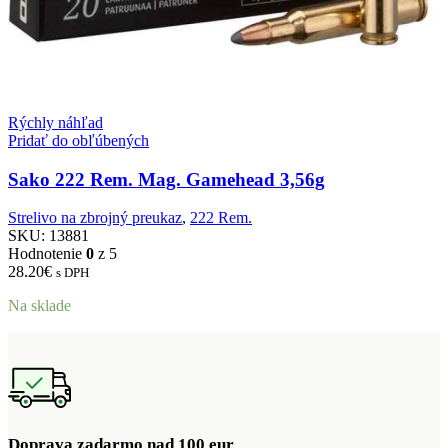
Rýchly náhľad
Pridať do obľúbených
Sako 222 Rem. Mag. Gamehead 3,56g
Strelivo na zbrojný preukaz
,
222 Rem.
SKU:
13881
Hodnotenie
0
z 5
28.20
€
s DPH
Na sklade
Doprava zadarmo nad 100 eur