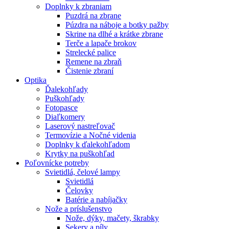
Doplnky k zbraniam
Puzdrá na zbrane
Púzdra na náboje a botky pažby
Skrine na dlhé a krátke zbrane
Terče a lapače brokov
Strelecké palice
Remene na zbraň
Čistenie zbraní
Optika
Ďalekohľady
Puškohľady
Fotopasce
Diaľkomery
Laserový nastreľovač
Termovízie a Nočné videnia
Doplnky k ďalekohľadom
Krytky na puškohľad
Poľovnícke potreby
Svietidlá, čelové lampy
Svietidlá
Čelovky
Batérie a nabíjačky
Nože a príslušenstvo
Nože, dýky, mačety, škrabky
Sekery a píly