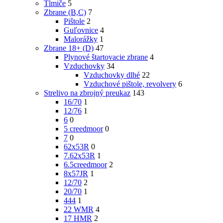
Tlmiče
5
Zbrane (B,C)
7
Pištole
2
Guľovnice
4
Malorážky
1
Zbrane 18+ (D)
47
Plynové štartovacie zbrane
4
Vzduchovky
34
Vzduchovky dlhé
22
Vzduchové pištole, revolvery
6
Strelivo na zbrojný preukaz
143
16/70
1
12/76
1
6
0
5 creedmoor
0
7
0
62x53R
0
7.62x53R
1
6.5creedmoor
2
8x57JR
1
12/70
2
20/70
1
444
1
22 WMR
4
17 HMR
2