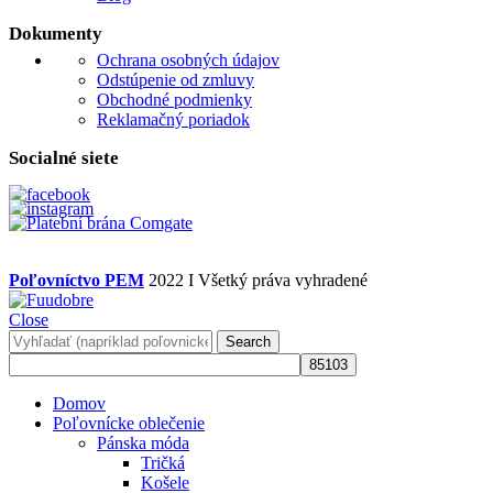
Dokumenty
Ochrana osobných údajov
Odstúpenie od zmluvy
Obchodné podmienky
Reklamačný poriadok
Socialné siete
Poľovníctvo PEM
2022 I Všetký práva vyhradené
Close
Search
Domov
Poľovnícke oblečenie
Pánska móda
Tričká
Košele