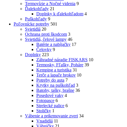
Termovízie a Nočné videnia
9
Ďalekohľady
21
Doplnky k ďalekohľadom
4
Puškohľady
9
Poľovnícke potreby
501
Svietidlá
20
Ochrana proti škodcom
3
Svietidlá, čelové lampy
46
Batérie a nabíjačky
17
Čelovky
9
Doplnky
223
Záhradné náradie FISKARS
10
Termosky, Fľašky, Poháre
39
Kemping a turistika
31
Terče a lapače brokov
10
Potreby do auta
7
Krytky na puškohľad
3
Batohy, tašky, brašne
36
Posedové vaky
4
Fotopasce
6
Strelecké palice
6
Stoličky
1
Vábenie a prikrmovanie zveri
34
Vnadidlá
11
Vábničky
21