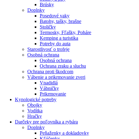
Brúsky
Doplnky
Posedové vaky
Batohy, tašky, brašne
Stoličky
Termosky, Fľašky, Poháre
Kemping a turistika
Potreby do auta
Starostlivosť o trofeje
Osobná ochrana
Osobná ochrana
Ochrana zraku a sluchu
Ochrana proti škodcom
Vábenie a prikrmovanie zveri
Vnadidlá
Vábničky
Prikrmovanie
Kynologické potreby
Obojky
Vodítka
Hračky
Darčeky pre poľovníka a rybára
Doplnky
Peňaženky a dokladovky
Kľúčenky