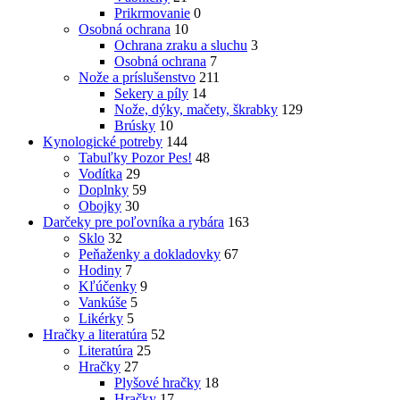
Prikrmovanie
0
Osobná ochrana
10
Ochrana zraku a sluchu
3
Osobná ochrana
7
Nože a príslušenstvo
211
Sekery a píly
14
Nože, dýky, mačety, škrabky
129
Brúsky
10
Kynologické potreby
144
Tabuľky Pozor Pes!
48
Vodítka
29
Doplnky
59
Obojky
30
Darčeky pre poľovníka a rybára
163
Sklo
32
Peňaženky a dokladovky
67
Hodiny
7
Kľúčenky
9
Vankúše
5
Likérky
5
Hračky a literatúra
52
Literatúra
25
Hračky
27
Plyšové hračky
18
Hračky
17