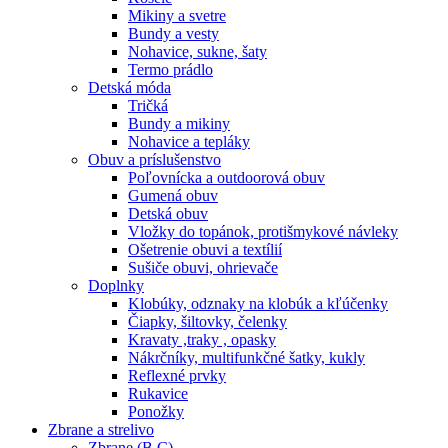
Mikiny a svetre
Bundy a vesty
Nohavice, sukne, šaty
Termo prádlo
Detská móda
Tričká
Bundy a mikiny
Nohavice a tepláky
Obuv a príslušenstvo
Poľovnícka a outdoorová obuv
Gumená obuv
Detská obuv
Vložky do topánok, protišmykové návleky
Ošetrenie obuvi a textílií
Sušiče obuvi, ohrievače
Doplnky
Klobúky, odznaky na klobúk a kľúčenky
Čiapky, šiltovky, čelenky
Kravaty ,traky , opasky
Nákrčníky, multifunkčné šatky, kukly
Reflexné prvky
Rukavice
Ponožky
Zbrane a strelivo
Zbrane (B,C)