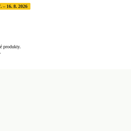
 – 16. 8. 2026
Objednávky expedujeme po dovolenke
· Dodanie z
é produkty.
.