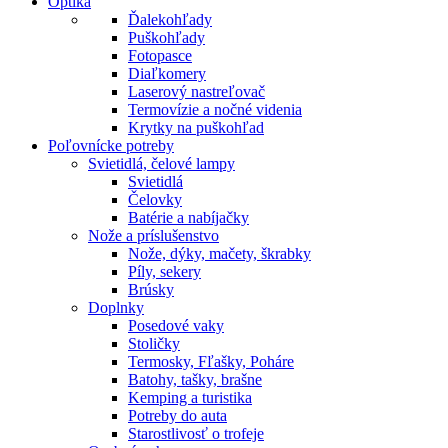
Optika
Ďalekohľady
Puškohľady
Fotopasce
Diaľkomery
Laserový nastreľovač
Termovízie a nočné videnia
Krytky na puškohľad
Poľovnícke potreby
Svietidlá, čelové lampy
Svietidlá
Čelovky
Batérie a nabíjačky
Nože a príslušenstvo
Nože, dýky, mačety, škrabky
Píly, sekery
Brúsky
Doplnky
Posedové vaky
Stoličky
Termosky, Fľašky, Poháre
Batohy, tašky, brašne
Kemping a turistika
Potreby do auta
Starostlivosť o trofeje