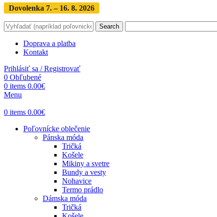
Dovolenka 7. – 16. 8. 2026
Objednávky expedujeme po dovol
Search
Doprava a platba
Kontakt
Prihlásiť sa / Registrovať
0
Obľubené
0
items
0.00
€
Menu
0
items
0.00
€
Poľovnícke oblečenie
Pánska móda
Tričká
Košele
Mikiny a svetre
Bundy a vesty
Nohavice
Termo prádlo
Dámska móda
Tričká
Košele