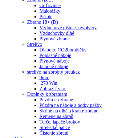
Guľovnice
Malorážky
Pištole
Zbrane 18+ (D)
Vzduchové pištole, revolvery
Vzduchovky dlhé
Plynové zbrane
Strelivo
Diabolo, CO2bombičky
Poplašné náboje
Plynové náboje
Jatočné náboje
strelivo na zbrojný preukaz
9mm
.270 Win.
Zobraziť viac
Doplnky k zbraniam
Puzdrá na zbrane
Púzdra na náboje a botky pažby
Skrine na dlhé a krátke zbrane
Remene na zbraň
Terče, lapače brokov
Strelecké palice
Čistenie zbraní