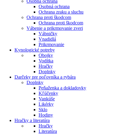
Osobná ochrana
Osobná ochrana
Ochrana zraku a sluchu
Ochrana proti škodcom
Ochrana proti škodcom
Vábenie a prikrmovanie zveri
Vábničky
Vnadidlá
Prikrmovanie
Kynologické potreby
Obojky
Vodítka
Hračky
Doplnky
Darčeky pre poľovníka a rybára
Doplnky
Peňaženka a dokladovky
Kľúčenky
Vankúše
Likérky
Sklo
Hodiny
Hračky a literatúra
Hračky
Literatúra