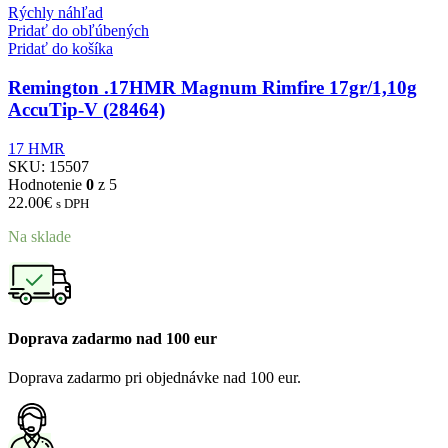
Rýchly náhľad
Pridať do obľúbených
Pridať do košíka
Remington .17HMR Magnum Rimfire 17gr/1,10g
AccuTip-V (28464)
17 HMR
SKU:
15507
Hodnotenie
0
z 5
22.00
€
s DPH
Na sklade
Doprava zadarmo nad 100 eur
Doprava zadarmo pri objednávke nad 100 eur.