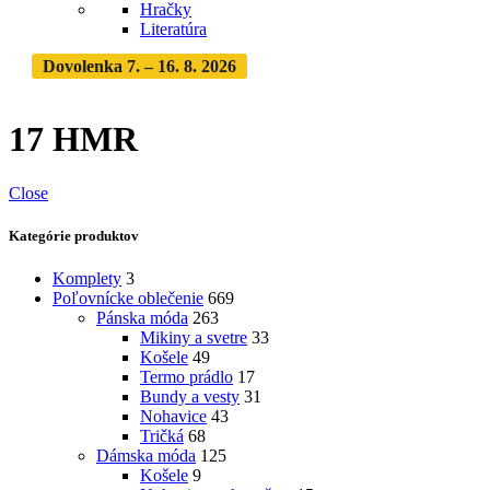
Hračky
Literatúra
Dovolenka 7. – 16. 8. 2026
Objednávky expedujeme po
dovolenke
· Dodanie zásielky 3-5 dní
17 HMR
Close
Kategórie produktov
Komplety
3
Poľovnícke oblečenie
669
Pánska móda
263
Mikiny a svetre
33
Košele
49
Termo prádlo
17
Bundy a vesty
31
Nohavice
43
Tričká
68
Dámska móda
125
Košele
9