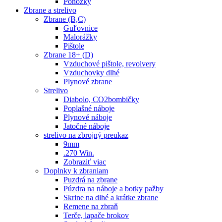
Ponožky
Zbrane a strelivo
Zbrane (B,C)
Guľovnice
Malorážky
Pištole
Zbrane 18+ (D)
Vzduchové pištole, revolvery
Vzduchovky dlhé
Plynové zbrane
Strelivo
Diabolo, CO2bombičky
Poplašné náboje
Plynové náboje
Jatočné náboje
strelivo na zbrojný preukaz
9mm
.270 Win.
Zobraziť viac
Doplnky k zbraniam
Puzdrá na zbrane
Púzdra na náboje a botky pažby
Skrine na dlhé a krátke zbrane
Remene na zbraň
Terče, lapače brokov