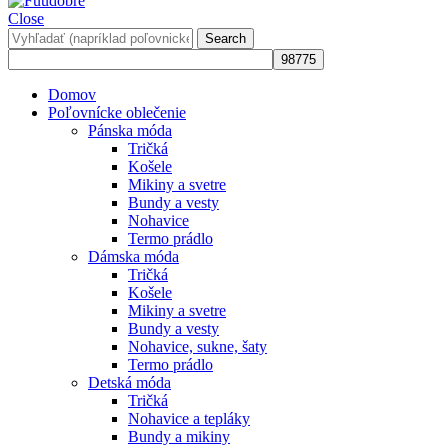
Close
Search
Domov
Poľovnícke oblečenie
Pánska móda
Tričká
Košele
Mikiny a svetre
Bundy a vesty
Nohavice
Termo prádlo
Dámska móda
Tričká
Košele
Mikiny a svetre
Bundy a vesty
Nohavice, sukne, šaty
Termo prádlo
Detská móda
Tričká
Nohavice a tepláky
Bundy a mikiny