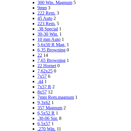
300 Win. Magnum
5
9mm
3
222 Rem.
3
45 Auto
2
223 Rem.
5
.38 Special
1
30-30 Win.
1
10 mm Auto
1
5,6x50 R Mag.
1
6,35 Browning
0
22
14
7,65 Browning
1
22 Hornet
0
7,62x25
0
7x57
6
.44
1
7x57 R
2
8x57
12
7mm Rem.magnum
1
9,3x62
1
357 Magnum
2
6,5x52 R
1
.30-06 Spr.
8
6,5x57
1
.270 Win.
11