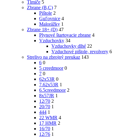
Tlmiče
5
Zbrane (B,C)
7
Pištole
2
Guľovnice
4
Malorážky
1
Zbrane 18+ (D)
47
Plynové štartovacie zbrane
4
Vzduchovky
34
Vzduchovky dlhé
22
Vzduchové pištole, revolvery
6
Strelivo na zbrojný preukaz
143
6
0
5 creedmoor
0
7
0
62x53R
0
7.62x53R
1
6.5creedmoor
2
8x57JR
1
12/70
2
20/70
1
444
1
22 WMR
4
17 HMR
2
16/70
1
12/76
1