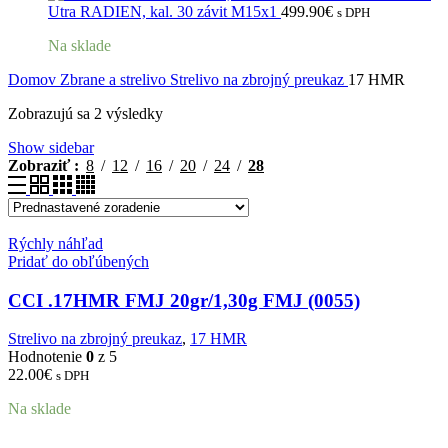
Utra RADIEN, kal. 30 závit M15x1
499.90
€
s DPH
Na sklade
Domov
Zbrane a strelivo
Strelivo na zbrojný preukaz
17 HMR
Zobrazujú sa 2 výsledky
Show sidebar
Zobraziť
8
12
16
20
24
28
Rýchly náhľad
Pridať do obľúbených
CCI .17HMR FMJ 20gr/1,30g FMJ (0055)
Strelivo na zbrojný preukaz
,
17 HMR
Hodnotenie
0
z 5
22.00
€
s DPH
Na sklade