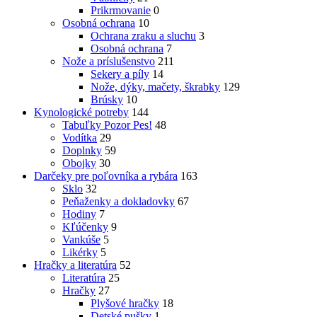
Prikrmovanie
0
Osobná ochrana
10
Ochrana zraku a sluchu
3
Osobná ochrana
7
Nože a príslušenstvo
211
Sekery a píly
14
Nože, dýky, mačety, škrabky
129
Brúsky
10
Kynologické potreby
144
Tabuľky Pozor Pes!
48
Vodítka
29
Doplnky
59
Obojky
30
Darčeky pre poľovníka a rybára
163
Sklo
32
Peňaženky a dokladovky
67
Hodiny
7
Kľúčenky
9
Vankúše
5
Likérky
5
Hračky a literatúra
52
Literatúra
25
Hračky
27
Plyšové hračky
18
Detské pušky
1