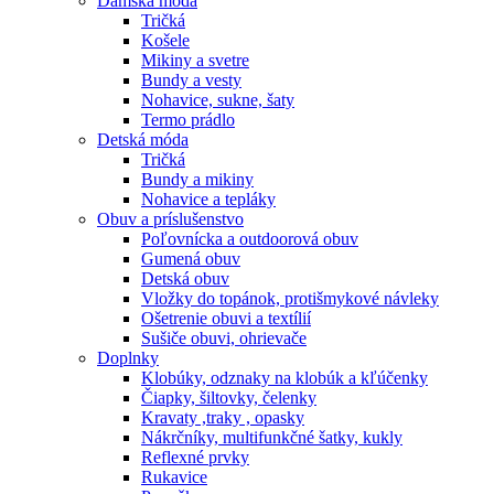
Dámska móda
Tričká
Košele
Mikiny a svetre
Bundy a vesty
Nohavice, sukne, šaty
Termo prádlo
Detská móda
Tričká
Bundy a mikiny
Nohavice a tepláky
Obuv a príslušenstvo
Poľovnícka a outdoorová obuv
Gumená obuv
Detská obuv
Vložky do topánok, protišmykové návleky
Ošetrenie obuvi a textílií
Sušiče obuvi, ohrievače
Doplnky
Klobúky, odznaky na klobúk a kľúčenky
Čiapky, šiltovky, čelenky
Kravaty ,traky , opasky
Nákrčníky, multifunkčné šatky, kukly
Reflexné prvky
Rukavice