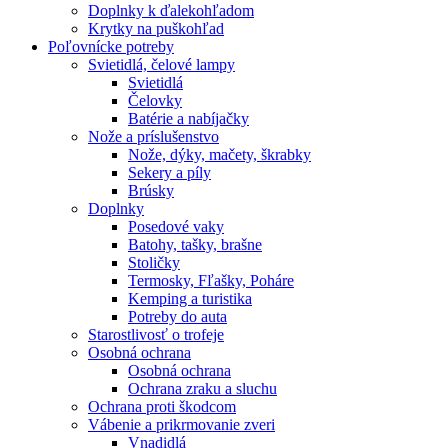
Doplnky k ďalekohľadom
Krytky na puškohľad
Poľovnícke potreby
Svietidlá, čelové lampy
Svietidlá
Čelovky
Batérie a nabíjačky
Nože a príslušenstvo
Nože, dýky, mačety, škrabky
Sekery a píly
Brúsky
Doplnky
Posedové vaky
Batohy, tašky, brašne
Stoličky
Termosky, Fľašky, Poháre
Kemping a turistika
Potreby do auta
Starostlivosť o trofeje
Osobná ochrana
Osobná ochrana
Ochrana zraku a sluchu
Ochrana proti škodcom
Vábenie a prikrmovanie zveri
Vnadidlá