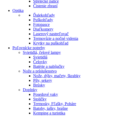
Strelecké palice
Čistenie zbraní
Optika
Ďalekohľady
Puškohľady
Fotopasce
Diaľkomery
Laserový nastreľovač
Termovízie a nočné videnia
Krytky na puškohľad
Poľovnícke potreby
Svietidlá, čelové lampy
Svietidlá
Čelovky
Batérie a nabíjačky
Nože a príslušenstvo
Nože, dýky, mačety, škrabky
Píly, sekery
Brúsky
Doplnky
Posedové vaky
Stoličky
Termosky, Fľašky, Poháre
Batohy, tašky, brašne
Kemping a turistika