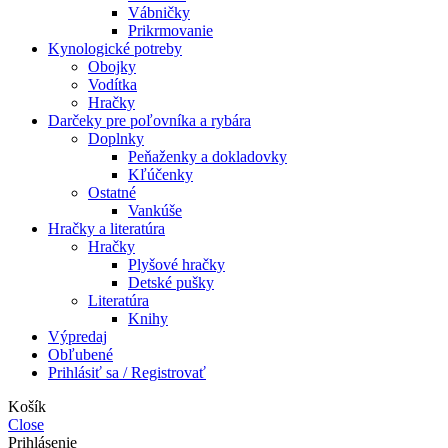
Vábničky
Prikrmovanie
Kynologické potreby
Obojky
Vodítka
Hračky
Darčeky pre poľovníka a rybára
Doplnky
Peňaženky a dokladovky
Kľúčenky
Ostatné
Vankúše
Hračky a literatúra
Hračky
Plyšové hračky
Detské pušky
Literatúra
Knihy
Výpredaj
Obľubené
Prihlásiť sa / Registrovať
Košík
Close
Prihlásenie