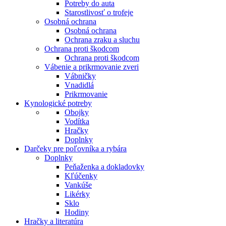
Potreby do auta
Starostlivosť o trofeje
Osobná ochrana
Osobná ochrana
Ochrana zraku a sluchu
Ochrana proti škodcom
Ochrana proti škodcom
Vábenie a prikrmovanie zveri
Vábničky
Vnadidlá
Prikrmovanie
Kynologické potreby
Obojky
Vodítka
Hračky
Doplnky
Darčeky pre poľovníka a rybára
Doplnky
Peňaženka a dokladovky
Kľúčenky
Vankúše
Likérky
Sklo
Hodiny
Hračky a literatúra