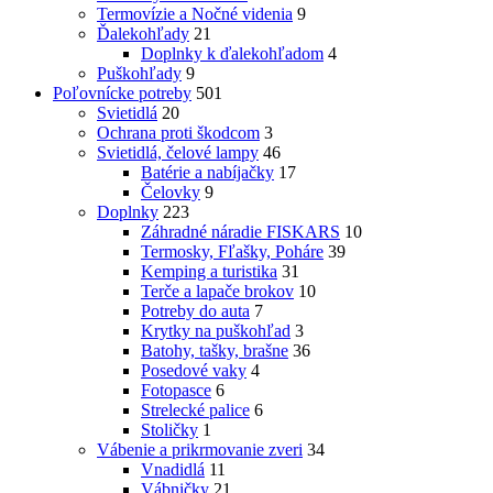
Termovízie a Nočné videnia
9
Ďalekohľady
21
Doplnky k ďalekohľadom
4
Puškohľady
9
Poľovnícke potreby
501
Svietidlá
20
Ochrana proti škodcom
3
Svietidlá, čelové lampy
46
Batérie a nabíjačky
17
Čelovky
9
Doplnky
223
Záhradné náradie FISKARS
10
Termosky, Fľašky, Poháre
39
Kemping a turistika
31
Terče a lapače brokov
10
Potreby do auta
7
Krytky na puškohľad
3
Batohy, tašky, brašne
36
Posedové vaky
4
Fotopasce
6
Strelecké palice
6
Stoličky
1
Vábenie a prikrmovanie zveri
34
Vnadidlá
11
Vábničky
21