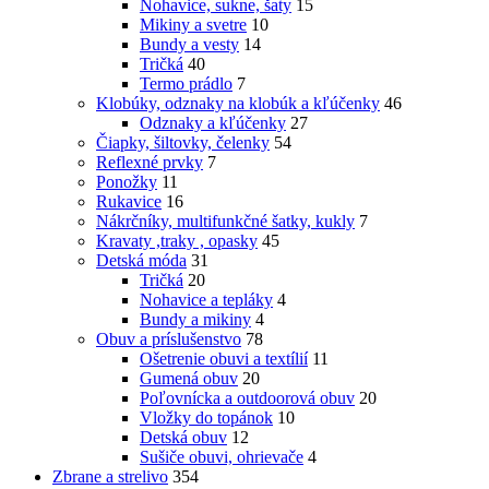
Nohavice, sukne, šaty
15
Mikiny a svetre
10
Bundy a vesty
14
Tričká
40
Termo prádlo
7
Klobúky, odznaky na klobúk a kľúčenky
46
Odznaky a kľúčenky
27
Čiapky, šiltovky, čelenky
54
Reflexné prvky
7
Ponožky
11
Rukavice
16
Nákrčníky, multifunkčné šatky, kukly
7
Kravaty ,traky , opasky
45
Detská móda
31
Tričká
20
Nohavice a tepláky
4
Bundy a mikiny
4
Obuv a príslušenstvo
78
Ošetrenie obuvi a textílií
11
Gumená obuv
20
Poľovnícka a outdoorová obuv
20
Vložky do topánok
10
Detská obuv
12
Sušiče obuvi, ohrievače
4
Zbrane a strelivo
354