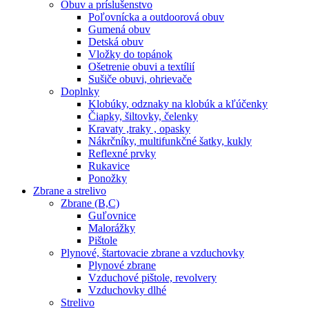
Obuv a príslušenstvo
Poľovnícka a outdoorová obuv
Gumená obuv
Detská obuv
Vložky do topánok
Ošetrenie obuvi a textílií
Sušiče obuvi, ohrievače
Doplnky
Klobúky, odznaky na klobúk a kľúčenky
Čiapky, šiltovky, čelenky
Kravaty ,traky , opasky
Nákrčníky, multifunkčné šatky, kukly
Reflexné prvky
Rukavice
Ponožky
Zbrane a strelivo
Zbrane (B,C)
Guľovnice
Malorážky
Pištole
Plynové, štartovacie zbrane a vzduchovky
Plynové zbrane
Vzduchové pištole, revolvery
Vzduchovky dlhé
Strelivo