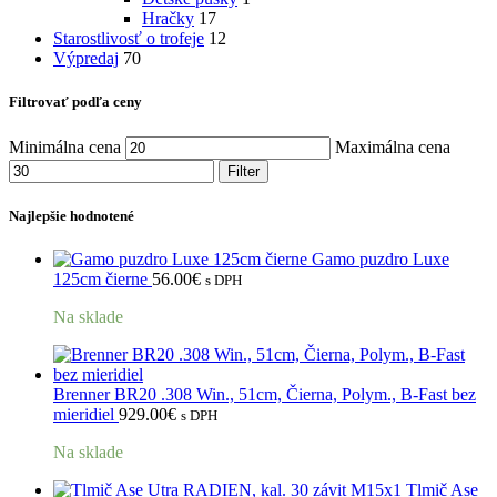
Hračky
17
Starostlivosť o trofeje
12
Výpredaj
70
Filtrovať podľa ceny
Minimálna cena
Maximálna cena
Filter
Najlepšie hodnotené
Gamo puzdro Luxe
125cm čierne
56.00
€
s DPH
Na sklade
Brenner BR20 .308 Win., 51cm, Čierna, Polym., B-Fast bez
mieridiel
929.00
€
s DPH
Na sklade
Tlmič Ase