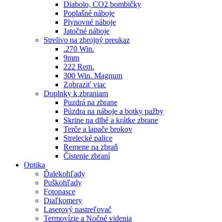
Diabolo, CO2 bombičky
Poplašné náboje
Plynovné náboje
Jatočné náboje
Strelivo na zbrojný preukaz
.270 Win.
9mm
222 Rem.
300 Win. Magnum
Zobraziť viac
Doplnky k zbraniam
Puzdrá na zbrane
Púzdra na náboje a botky pažby
Skrine na dlhé a krátke zbrane
Terče a lapače brokov
Strelecké palice
Remene na zbraň
Čistenie zbraní
Optika
Ďalekohľady
Puškohľady
Fotopasce
Diaľkomery
Laserový nastreľovač
Termovízie a Nočné videnia