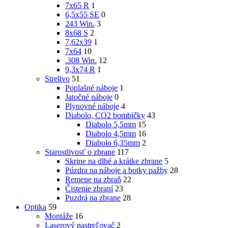
7x65 R
1
6,5x55 SE
0
243 Win.
3
8x68 S
2
7,62x39
1
7x64
10
.308 Win.
12
9,3x74 R
1
Strelivo
51
Poplašné náboje
1
Jatočné náboje
0
Plynovné náboje
4
Diabolo, CO2 bombičky
43
Diabolo 5,5mm
15
Diabolo 4,5mm
16
Diabolo 6,35mm
2
Starostlivosť o zbrane
117
Skrine na dlhé a krátke zbrane
5
Púzdra na náboje a botky pažby
28
Remene na zbraň
22
Čistenie zbraní
23
Puzdrá na zbrane
28
Optika
59
Montáže
16
Laserový nastreľovač
2