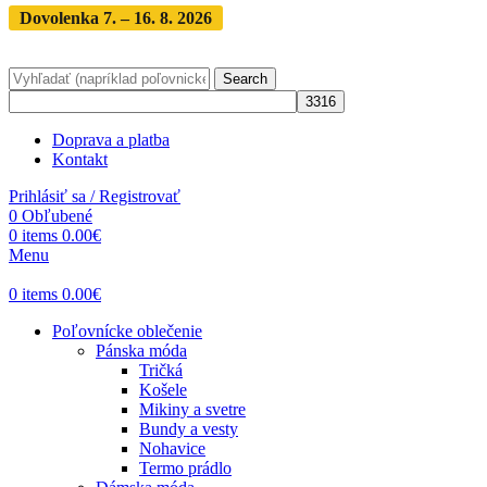
Dovolenka 7. – 16. 8. 2026
Objednávky expedujeme po
dovolenke
· Dodanie zásielky 3-5 dní
Search
Doprava a platba
Kontakt
Prihlásiť sa / Registrovať
0
Obľubené
0
items
0.00
€
Menu
0
items
0.00
€
Poľovnícke oblečenie
Pánska móda
Tričká
Košele
Mikiny a svetre
Bundy a vesty
Nohavice
Termo prádlo