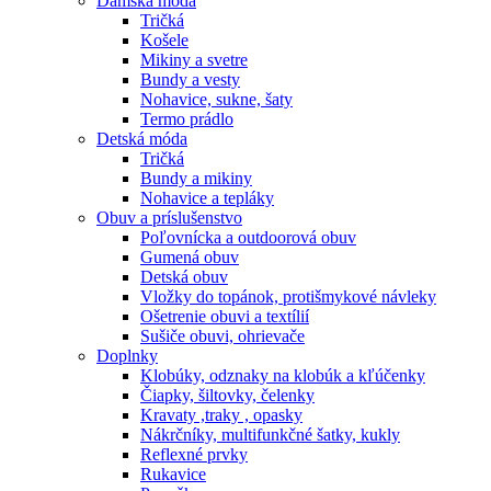
Dámska móda
Tričká
Košele
Mikiny a svetre
Bundy a vesty
Nohavice, sukne, šaty
Termo prádlo
Detská móda
Tričká
Bundy a mikiny
Nohavice a tepláky
Obuv a príslušenstvo
Poľovnícka a outdoorová obuv
Gumená obuv
Detská obuv
Vložky do topánok, protišmykové návleky
Ošetrenie obuvi a textílií
Sušiče obuvi, ohrievače
Doplnky
Klobúky, odznaky na klobúk a kľúčenky
Čiapky, šiltovky, čelenky
Kravaty ,traky , opasky
Nákrčníky, multifunkčné šatky, kukly
Reflexné prvky
Rukavice