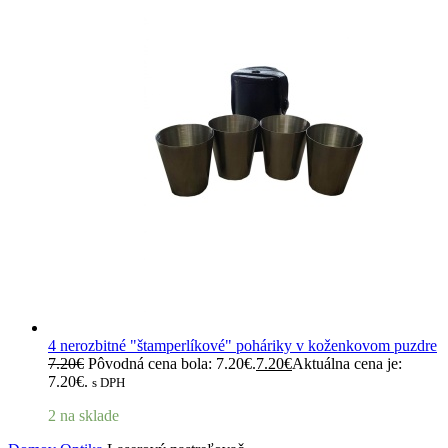
4 nerozbitné "štamperlíkové" poháriky v koženkovom puzdre
7.20
€
Pôvodná cena bola: 7.20€.
7.20
€
Aktuálna cena je:
7.20€.
s DPH
2 na sklade