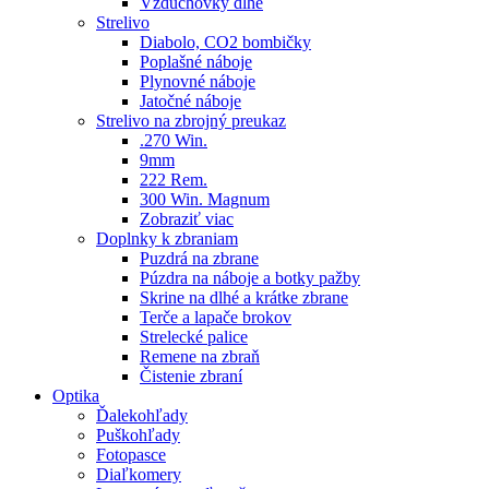
Vzduchovky dlhé
Strelivo
Diabolo, CO2 bombičky
Poplašné náboje
Plynovné náboje
Jatočné náboje
Strelivo na zbrojný preukaz
.270 Win.
9mm
222 Rem.
300 Win. Magnum
Zobraziť viac
Doplnky k zbraniam
Puzdrá na zbrane
Púzdra na náboje a botky pažby
Skrine na dlhé a krátke zbrane
Terče a lapače brokov
Strelecké palice
Remene na zbraň
Čistenie zbraní
Optika
Ďalekohľady
Puškohľady
Fotopasce
Diaľkomery