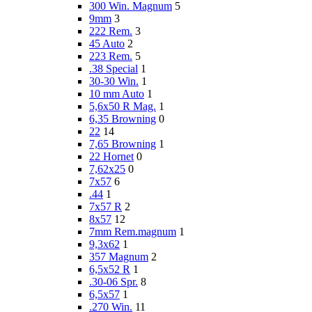
300 Win. Magnum
5
9mm
3
222 Rem.
3
45 Auto
2
223 Rem.
5
.38 Special
1
30-30 Win.
1
10 mm Auto
1
5,6x50 R Mag.
1
6,35 Browning
0
22
14
7,65 Browning
1
22 Hornet
0
7,62x25
0
7x57
6
.44
1
7x57 R
2
8x57
12
7mm Rem.magnum
1
9,3x62
1
357 Magnum
2
6,5x52 R
1
.30-06 Spr.
8
6,5x57
1
.270 Win.
11