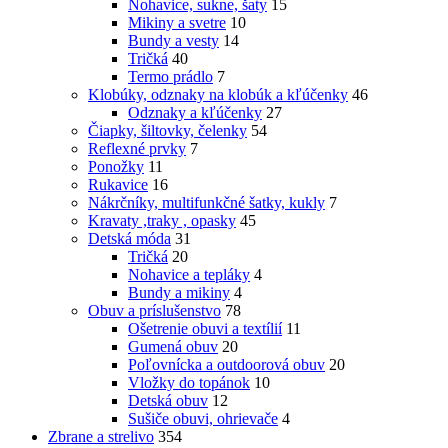
Nohavice, sukne, šaty
15
Mikiny a svetre
10
Bundy a vesty
14
Tričká
40
Termo prádlo
7
Klobúky, odznaky na klobúk a kľúčenky
46
Odznaky a kľúčenky
27
Čiapky, šiltovky, čelenky
54
Reflexné prvky
7
Ponožky
11
Rukavice
16
Nákrčníky, multifunkčné šatky, kukly
7
Kravaty ,traky , opasky
45
Detská móda
31
Tričká
20
Nohavice a tepláky
4
Bundy a mikiny
4
Obuv a príslušenstvo
78
Ošetrenie obuvi a textílií
11
Gumená obuv
20
Poľovnícka a outdoorová obuv
20
Vložky do topánok
10
Detská obuv
12
Sušiče obuvi, ohrievače
4
Zbrane a strelivo
354