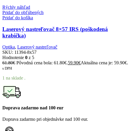
Rýchly náhľad
Pridať do obľúbených
Pridať do košíka
Laserový nastreľovač 8×57 IRS (poškodená
krabička)
Optika
,
Laserový nastreľovač
SKU:
11394-8x57
Hodnotenie
0
z 5
61.80
€
Pôvodná cena bola: 61.80€.
59.90
€
Aktuálna cena je: 59.90€.
s DPH
1 na sklade .
Doprava zadarmo nad 100 eur
Doprava zadarmo pri objednávke nad 100 eur.