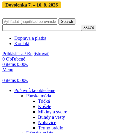
Dovolenka 7. – 16. 8. 2026
Objednávky expedujeme po
dovolenke
· Dodanie zásielky 3-5 dní
Search
Doprava a platba
Kontakt
Prihlásiť sa / Registrovať
0
Obľubené
0
items
0.00
€
Menu
0
items
0.00
€
Poľovnícke oblečenie
Pánska móda
Tričká
Košele
Mikiny a svetre
Bundy a vesty
Nohavice
Termo prádlo