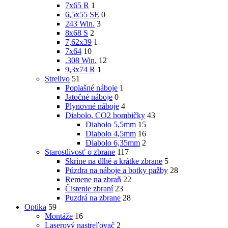
7x65 R
1
6,5x55 SE
0
243 Win.
3
8x68 S
2
7,62x39
1
7x64
10
.308 Win.
12
9,3x74 R
1
Strelivo
51
Poplašné náboje
1
Jatočné náboje
0
Plynovné náboje
4
Diabolo, CO2 bombičky
43
Diabolo 5,5mm
15
Diabolo 4,5mm
16
Diabolo 6,35mm
2
Starostlivosť o zbrane
117
Skrine na dlhé a krátke zbrane
5
Púzdra na náboje a botky pažby
28
Remene na zbraň
22
Čistenie zbraní
23
Puzdrá na zbrane
28
Optika
59
Montáže
16
Laserový nastreľovač
2