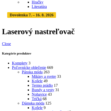
Hračky
Literatúra
Dovolenka 7. – 16. 8. 2026
Objednávky expedujeme po
dovolenke
· Dodanie zásielky 3-5 dní
Laserový nastreľovač
Close
Kategórie produktov
Komplety
3
Poľovnícke oblečenie
669
Pánska móda
263
Mikiny a svetre
33
Košele
49
Termo prádlo
17
Bundy a vesty
31
Nohavice
43
Tričká
68
Dámska móda
125
Košele
9