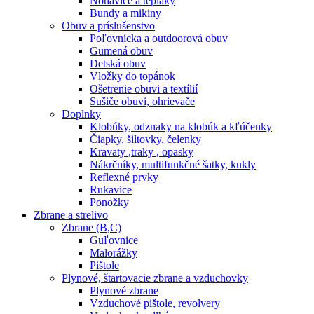
Nohavice a tepláky
Bundy a mikiny
Obuv a príslušenstvo
Poľovnícka a outdoorová obuv
Gumená obuv
Detská obuv
Vložky do topánok
Ošetrenie obuvi a textílií
Sušiče obuvi, ohrievače
Doplnky
Klobúky, odznaky na klobúk a kľúčenky
Čiapky, šiltovky, čelenky
Kravaty ,traky , opasky
Nákrčníky, multifunkčné šatky, kukly
Reflexné prvky
Rukavice
Ponožky
Zbrane a strelivo
Zbrane (B,C)
Guľovnice
Malorážky
Pištole
Plynové, štartovacie zbrane a vzduchovky
Plynové zbrane
Vzduchové pištole, revolvery