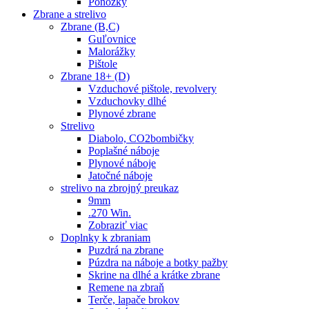
Ponožky
Zbrane a strelivo
Zbrane (B,C)
Guľovnice
Malorážky
Pištole
Zbrane 18+ (D)
Vzduchové pištole, revolvery
Vzduchovky dlhé
Plynové zbrane
Strelivo
Diabolo, CO2bombičky
Poplašné náboje
Plynové náboje
Jatočné náboje
strelivo na zbrojný preukaz
9mm
.270 Win.
Zobraziť viac
Doplnky k zbraniam
Puzdrá na zbrane
Púzdra na náboje a botky pažby
Skrine na dlhé a krátke zbrane
Remene na zbraň
Terče, lapače brokov