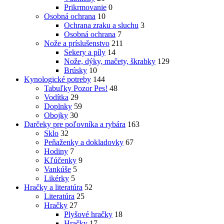
Prikrmovanie
0
Osobná ochrana
10
Ochrana zraku a sluchu
3
Osobná ochrana
7
Nože a príslušenstvo
211
Sekery a píly
14
Nože, dýky, mačety, škrabky
129
Brúsky
10
Kynologické potreby
144
Tabuľky Pozor Pes!
48
Vodítka
29
Doplnky
59
Obojky
30
Darčeky pre poľovníka a rybára
163
Sklo
32
Peňaženky a dokladovky
67
Hodiny
7
Kľúčenky
9
Vankúše
5
Likérky
5
Hračky a literatúra
52
Literatúra
25
Hračky
27
Plyšové hračky
18
Hračky
17