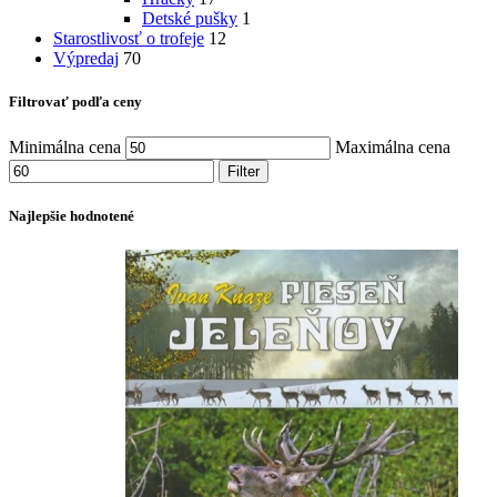
Detské pušky
1
Starostlivosť o trofeje
12
Výpredaj
70
Filtrovať podľa ceny
Minimálna cena
Maximálna cena
Filter
Najlepšie hodnotené