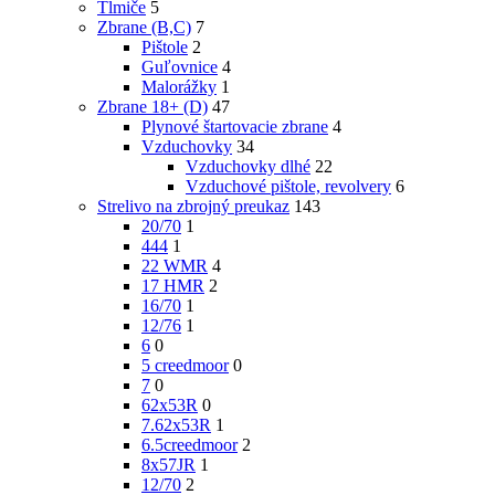
Tlmiče
5
Zbrane (B,C)
7
Pištole
2
Guľovnice
4
Malorážky
1
Zbrane 18+ (D)
47
Plynové štartovacie zbrane
4
Vzduchovky
34
Vzduchovky dlhé
22
Vzduchové pištole, revolvery
6
Strelivo na zbrojný preukaz
143
20/70
1
444
1
22 WMR
4
17 HMR
2
16/70
1
12/76
1
6
0
5 creedmoor
0
7
0
62x53R
0
7.62x53R
1
6.5creedmoor
2
8x57JR
1
12/70
2