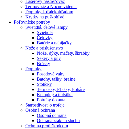
Laserový nastreľovač
Termovízie a Nočné videnia
Doplnky k ďalekohľadom
Krytky na puškohľad
Poľovnícke potreby
Svietidlá, čelové lampy
Svietidlá
Čelovky
Batérie a nabíjačky
Nože a príslušenstvo
Nože, dýky, mačety, škrabky
Sekery a píly
Brúsky
Doplnky
Posedové vaky
Batohy, tašky, brašne
Stoličky
Termosky, Fľašky, Poháre
Kemping a turistika
Potreby do auta
Starostlivosť o trofeje
Osobná ochrana
Osobná ochrana
Ochrana zraku a sluchu
Ochrana proti škodcom