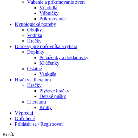
Vábenie a prikrmovanie zveri
Vnadidlá
Vábničky
Prikrmovanie
Kynologické potreby
Obojky
Vodítka
Hračky
Darčeky pre poľovníka a rybára
Doplnky
Peňaženky a dokladovky
Kľúčenky
Ostatné
Vankúše
Hračky a literatúra
Hračky
Plyšové hračky
Detské pušky
Literatúra
Knihy
Výpredaj
Obľubené
Prihlásiť sa / Registrovať
Košík