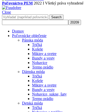
Poľovníctvo PEM
2022 I Všetký práva vyhradené
Close
Search
Domov
Poľovnícke oblečenie
Pánska móda
Tričká
Košele
Mikiny a svetre
Bundy a vesty
Nohavice
Termo prádlo
Dámska móda
Tričká
Košele
Mikiny a svetre
Bundy a vesty
Nohavice, sukne, šaty
Termo prádlo
Detská móda
Tričká