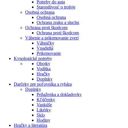
Potreby do auta
Starostlivosť o trofeje
Osobná ochrana
Osobná ochrana
Ochrana zraku a sluchu
Ochrana proti škodcom
Ochrana proti škodcom
Vábenie a prikrmovanie zveri
Vábničky
Vnadidlá
Prikrmovanie
Kynologické potreby
Obojky
Vodítka
Hračky
Doplnky
Darčeky pre poľovníka a rybára
Doplnky
Peňaženka a dokladovky
Kľúčenky
Vankúše
Likérky
Sklo
Hodiny
Hračky a literatúra