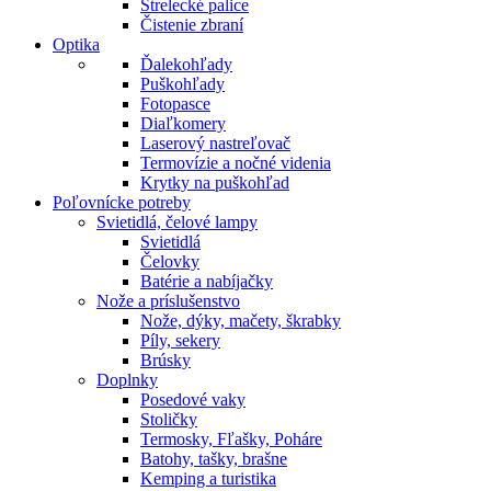
Strelecké palice
Čistenie zbraní
Optika
Ďalekohľady
Puškohľady
Fotopasce
Diaľkomery
Laserový nastreľovač
Termovízie a nočné videnia
Krytky na puškohľad
Poľovnícke potreby
Svietidlá, čelové lampy
Svietidlá
Čelovky
Batérie a nabíjačky
Nože a príslušenstvo
Nože, dýky, mačety, škrabky
Píly, sekery
Brúsky
Doplnky
Posedové vaky
Stoličky
Termosky, Fľašky, Poháre
Batohy, tašky, brašne
Kemping a turistika