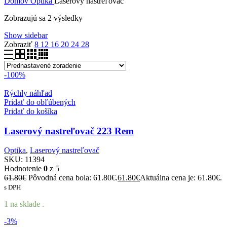
Domov
Optika
Laserový nastreľovač
Zobrazujú sa 2 výsledky
Show sidebar
Zobraziť
8
12
16
20
24
28
-100%
Rýchly náhľad
Pridať do obľúbených
Pridať do košíka
Laserový nastreľovač 223 Rem
Optika
,
Laserový nastreľovač
SKU:
11394
Hodnotenie
0
z 5
61.80
€
Pôvodná cena bola: 61.80€.
61.80
€
Aktuálna cena je: 61.80€.
s DPH
1 na sklade .
-3%