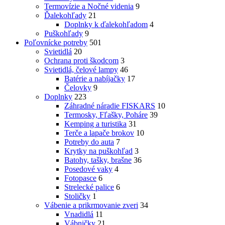
Termovízie a Nočné videnia
9
Ďalekohľady
21
Doplnky k ďalekohľadom
4
Puškohľady
9
Poľovnícke potreby
501
Svietidlá
20
Ochrana proti škodcom
3
Svietidlá, čelové lampy
46
Batérie a nabíjačky
17
Čelovky
9
Doplnky
223
Záhradné náradie FISKARS
10
Termosky, Fľašky, Poháre
39
Kemping a turistika
31
Terče a lapače brokov
10
Potreby do auta
7
Krytky na puškohľad
3
Batohy, tašky, brašne
36
Posedové vaky
4
Fotopasce
6
Strelecké palice
6
Stoličky
1
Vábenie a prikrmovanie zveri
34
Vnadidlá
11
Vábničky
21