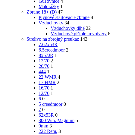
Guľovnice
4
Malorážky
1
Zbrane 18+ (D)
47
Plynové štartovacie zbrane
4
Vzduchovky
34
Vzduchovky dlhé
22
Vzduchové pištole, revolvery
6
Strelivo na zbrojný preukaz
143
7.62x53R
1
6.5creedmoor
2
8x57JR
1
12/70
2
20/70
1
444
1
22 WMR
4
17 HMR
2
16/70
1
12/76
1
6
0
5 creedmoor
0
7
0
62x53R
0
300 Win. Magnum
5
9mm
3
222 Rem.
3