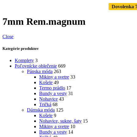
Dovolenka 7.
7mm Rem.magnum
Close
Kategórie produktov
Komplety
3
Poľovnícke oblečenie
669
Pánska móda
263
Mikiny a svetre
33
Košele
49
Termo prádlo
17
Bundy a vesty
31
Nohavice
43
Tričká
68
Dámska móda
125
Košele
9
Nohavice, sukne, šaty
15
Mikiny a svetre
10
Bundy a vesty
14