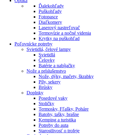
Optika
Ďalekohľady
Puškohľady
Fotopasce
Diaľkomery
Laserový nastreľovač
Termovízie a nočné videnia
Krytky na puškohľad
Poľovnícke potreby
Svietidlá, čelové lampy
Svietidlá
Čelovky
Batérie a nabíjačky
Nože a príslušenstvo
Nože, dýky, mačety, škrabky
Píly, sekery
Brúsky
Doplnky
Posedové vaky
Stoličky
Termosky, Fľašky, Poháre
Batohy, tašky, brašne
Kemping a turistika
Potreby do auta
Starostlivosť o trofeje