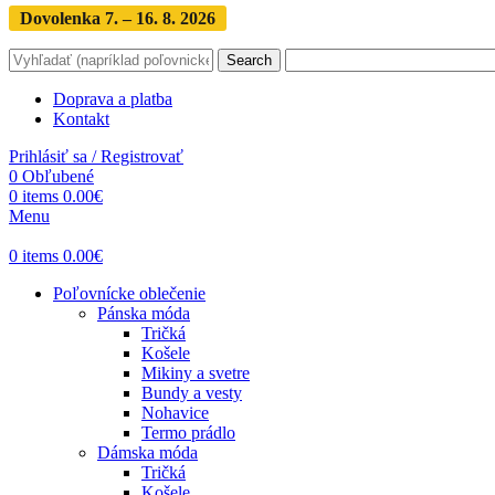
Dovolenka 7. – 16. 8. 2026
Objednávky expedujeme po dovol
Search
Doprava a platba
Kontakt
Prihlásiť sa / Registrovať
0
Obľubené
0
items
0.00
€
Menu
0
items
0.00
€
Poľovnícke oblečenie
Pánska móda
Tričká
Košele
Mikiny a svetre
Bundy a vesty
Nohavice
Termo prádlo
Dámska móda
Tričká
Košele