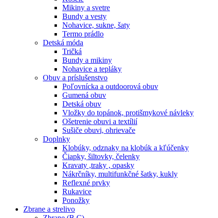
Mikiny a svetre
Bundy a vesty
Nohavice, sukne, šaty
Termo prádlo
Detská móda
Tričká
Bundy a mikiny
Nohavice a tepláky
Obuv a príslušenstvo
Poľovnícka a outdoorová obuv
Gumená obuv
Detská obuv
Vložky do topánok, protišmykové návleky
Ošetrenie obuvi a textílií
Sušiče obuvi, ohrievače
Doplnky
Klobúky, odznaky na klobúk a kľúčenky
Čiapky, šiltovky, čelenky
Kravaty ,traky , opasky
Nákrčníky, multifunkčné šatky, kukly
Reflexné prvky
Rukavice
Ponožky
Zbrane a strelivo
Zbrane (B,C)