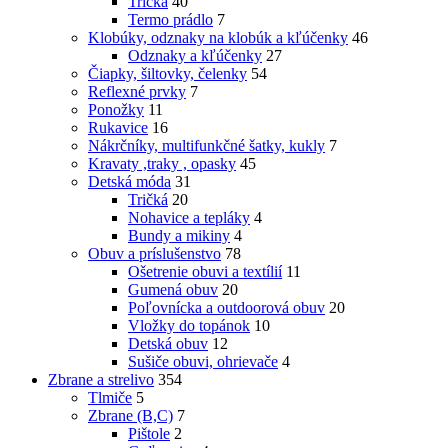
Tričká
40
Termo prádlo
7
Klobúky, odznaky na klobúk a kľúčenky
46
Odznaky a kľúčenky
27
Čiapky, šiltovky, čelenky
54
Reflexné prvky
7
Ponožky
11
Rukavice
16
Nákrčníky, multifunkčné šatky, kukly
7
Kravaty ,traky , opasky
45
Detská móda
31
Tričká
20
Nohavice a tepláky
4
Bundy a mikiny
4
Obuv a príslušenstvo
78
Ošetrenie obuvi a textílií
11
Gumená obuv
20
Poľovnícka a outdoorová obuv
20
Vložky do topánok
10
Detská obuv
12
Sušiče obuvi, ohrievače
4
Zbrane a strelivo
354
Tlmiče
5
Zbrane (B,C)
7
Pištole
2