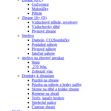
Guľovnice
Malorážky
Pištole
Zbrane 18+ (D)
Vzduchové pištole, revolvery
Vzduchovky dlhé
Plynové zbrane
Strelivo
Diabolo, CO2bombičky
Poplašné náboje
Plynové náboje
Jatočné náboje
strelivo na zbrojný preukaz
9mm
.270 Win.
Zobraziť viac
Doplnky k zbraniam
Puzdrá na zbrane
Púzdra na náboje a botky pažby
Skrine na dlhé a krátke zbrane
Remene na zbraň
Terče, lapače brokov
Strelecké palice
Čistenie zbraní