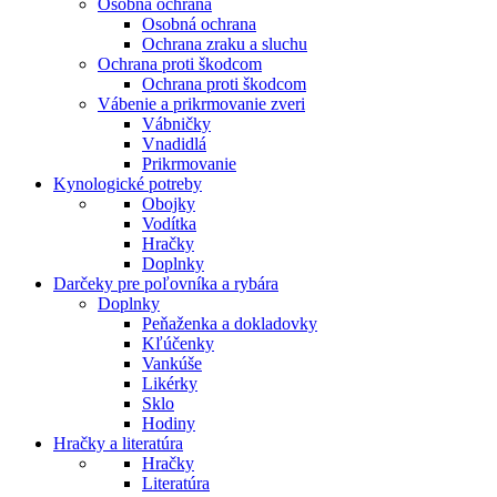
Osobná ochrana
Osobná ochrana
Ochrana zraku a sluchu
Ochrana proti škodcom
Ochrana proti škodcom
Vábenie a prikrmovanie zveri
Vábničky
Vnadidlá
Prikrmovanie
Kynologické potreby
Obojky
Vodítka
Hračky
Doplnky
Darčeky pre poľovníka a rybára
Doplnky
Peňaženka a dokladovky
Kľúčenky
Vankúše
Likérky
Sklo
Hodiny
Hračky a literatúra
Hračky
Literatúra