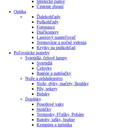
Strelecké palice
Čistenie zbraní
Optika
Ďalekohľady
Puškohľady
Fotopasce
Diaľkomery
Laserový nastreľovač
Termovízie a nočné videnia
Krytky na puškohľad
Poľovnícke potreby
Svietidlá, čelové lampy
Svietidlá
Čelovky
Batérie a nabíjačky
Nože a príslušenstvo
Nože, dýky, mačety, škrabky
Píly, sekery
Brúsky
Doplnky
Posedové vaky
Stoličky
Termosky, Fľašky, Poháre
Batohy, tašky, brašne
Kemping a turistika