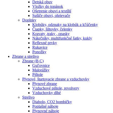
Detská obuv
Vložky do topánok
Ošetrenie obuvi a textílií
Sušiče obuvi, ohrievače
Doplnky
Klobúky, odznaky na klobúk a kľúčenky
Čiapky, šiltovky, čelenky
Kravaty ,traky , opasky
Nákrčníky, multifunkčné šatky, kukly
Reflexné prvky
Rukavice
Ponožky
Zbrane a strelivo
Zbrane (B,C)
Guľovnice
Malorážky
Pištole
Plynové, štartovacie zbrane a vzduchovky
Plynové zbrane
Vzduchové pištole, revolvery
Vzduchovky dlhé
Strelivo
Diabolo, CO2 bombičky
Poplašné náboje
Plynovné náboje