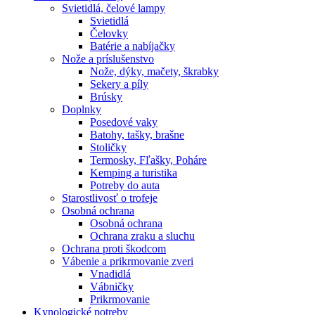
Svietidlá, čelové lampy
Svietidlá
Čelovky
Batérie a nabíjačky
Nože a príslušenstvo
Nože, dýky, mačety, škrabky
Sekery a píly
Brúsky
Doplnky
Posedové vaky
Batohy, tašky, brašne
Stoličky
Termosky, Fľašky, Poháre
Kemping a turistika
Potreby do auta
Starostlivosť o trofeje
Osobná ochrana
Osobná ochrana
Ochrana zraku a sluchu
Ochrana proti škodcom
Vábenie a prikrmovanie zveri
Vnadidlá
Vábničky
Prikrmovanie
Kynologické potreby