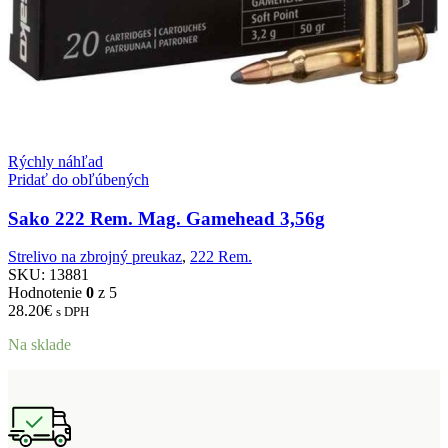
Rýchly náhľad
Pridať do obľúbených
Sako 222 Rem. Mag. Gamehead 3,56g
Strelivo na zbrojný preukaz
,
222 Rem.
SKU:
13881
Hodnotenie
0
z 5
28.20
€
s DPH
Na sklade