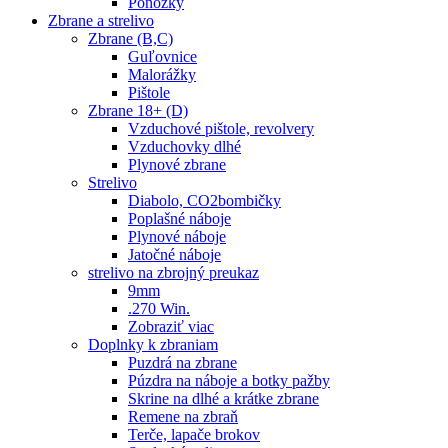
Ponožky
Zbrane a strelivo
Zbrane (B,C)
Guľovnice
Malorážky
Pištole
Zbrane 18+ (D)
Vzduchové pištole, revolvery
Vzduchovky dlhé
Plynové zbrane
Strelivo
Diabolo, CO2bombičky
Poplašné náboje
Plynové náboje
Jatočné náboje
strelivo na zbrojný preukaz
9mm
.270 Win.
Zobraziť viac
Doplnky k zbraniam
Puzdrá na zbrane
Púzdra na náboje a botky pažby
Skrine na dlhé a krátke zbrane
Remene na zbraň
Terče, lapače brokov