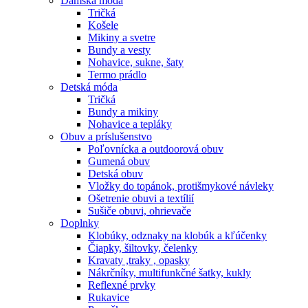
Dámska móda
Tričká
Košele
Mikiny a svetre
Bundy a vesty
Nohavice, sukne, šaty
Termo prádlo
Detská móda
Tričká
Bundy a mikiny
Nohavice a tepláky
Obuv a príslušenstvo
Poľovnícka a outdoorová obuv
Gumená obuv
Detská obuv
Vložky do topánok, protišmykové návleky
Ošetrenie obuvi a textílií
Sušiče obuvi, ohrievače
Doplnky
Klobúky, odznaky na klobúk a kľúčenky
Čiapky, šiltovky, čelenky
Kravaty ,traky , opasky
Nákrčníky, multifunkčné šatky, kukly
Reflexné prvky
Rukavice