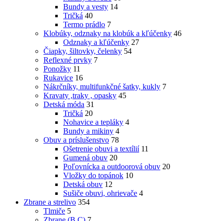
Bundy a vesty
14
Tričká
40
Termo prádlo
7
Klobúky, odznaky na klobúk a kľúčenky
46
Odznaky a kľúčenky
27
Čiapky, šiltovky, čelenky
54
Reflexné prvky
7
Ponožky
11
Rukavice
16
Nákrčníky, multifunkčné šatky, kukly
7
Kravaty ,traky , opasky
45
Detská móda
31
Tričká
20
Nohavice a tepláky
4
Bundy a mikiny
4
Obuv a príslušenstvo
78
Ošetrenie obuvi a textílií
11
Gumená obuv
20
Poľovnícka a outdoorová obuv
20
Vložky do topánok
10
Detská obuv
12
Sušiče obuvi, ohrievače
4
Zbrane a strelivo
354
Tlmiče
5
Zbrane (B,C)
7