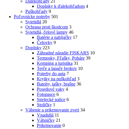
Ďalekohľady
21
Doplnky k ďalekohľadom
4
Puškohľady
9
Poľovnícke potreby
501
Svietidlá
20
Ochrana proti škodcom
3
Svietidlá, čelové lampy
46
Batérie a nabíjačky
17
Čelovky
9
Doplnky
223
Záhradné náradie FISKARS
10
Termosky, Fľašky, Poháre
39
Kemping a turistika
31
Terče a lapače brokov
10
Potreby do auta
7
Krytky na puškohľad
3
Batohy, tašky, brašne
36
Posedové vaky
4
Fotopasce
6
Strelecké palice
6
Stoličky
1
Vábenie a prikrmovanie zveri
34
Vnadidlá
11
Vábničky
21
Prikrmovanie
0