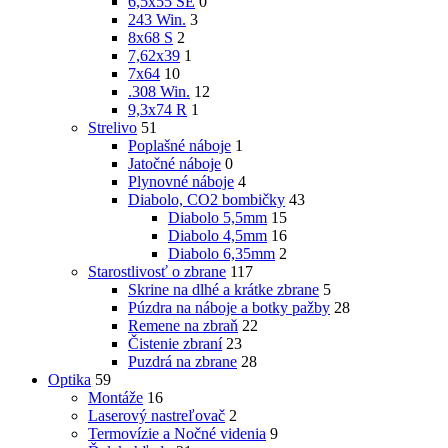
6,5x55 SE
0
243 Win.
3
8x68 S
2
7,62x39
1
7x64
10
.308 Win.
12
9,3x74 R
1
Strelivo
51
Poplašné náboje
1
Jatočné náboje
0
Plynovné náboje
4
Diabolo, CO2 bombičky
43
Diabolo 5,5mm
15
Diabolo 4,5mm
16
Diabolo 6,35mm
2
Starostlivosť o zbrane
117
Skrine na dlhé a krátke zbrane
5
Púzdra na náboje a botky pažby
28
Remene na zbraň
22
Čistenie zbraní
23
Puzdrá na zbrane
28
Optika
59
Montáže
16
Laserový nastreľovač
2
Termovízie a Nočné videnia
9