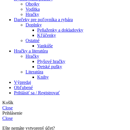
Obojky
Vodítka
Hračky
Darčeky pre poľovníka a rybára
Doplnky
Peňaženky a dokladovky
Kľúčenky
Ostatné
Vankúše
Hračky a literatúra
Hračky
Plyšové hračky
Detské pušky
Literatúra
Knihy
Výpredaj
Obľubené
Prihlásiť sa / Registrovať
Košík
Close
Prihlásenie
Close
Ešte nemáte vytvorený účet?