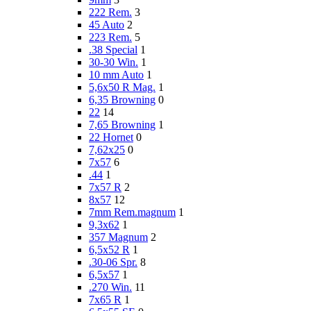
222 Rem.
3
45 Auto
2
223 Rem.
5
.38 Special
1
30-30 Win.
1
10 mm Auto
1
5,6x50 R Mag.
1
6,35 Browning
0
22
14
7,65 Browning
1
22 Hornet
0
7,62x25
0
7x57
6
.44
1
7x57 R
2
8x57
12
7mm Rem.magnum
1
9,3x62
1
357 Magnum
2
6,5x52 R
1
.30-06 Spr.
8
6,5x57
1
.270 Win.
11
7x65 R
1