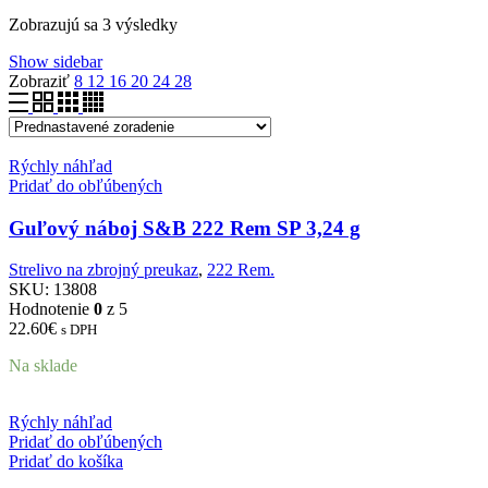
Zobrazujú sa 3 výsledky
Show sidebar
Zobraziť
8
12
16
20
24
28
Rýchly náhľad
Pridať do obľúbených
Guľový náboj S&B 222 Rem SP 3,24 g
Strelivo na zbrojný preukaz
,
222 Rem.
SKU:
13808
Hodnotenie
0
z 5
22.60
€
s DPH
Na sklade
Rýchly náhľad
Pridať do obľúbených
Pridať do košíka