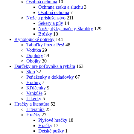
Osobná ochrana
10
Ochrana zraku a sluchu
3
Osobná ochrana
7
Nože a príslušenstvo
211
Sekery a píly
14
Nože, dýky, mačety, škrabky
129
Brúsky
10
Kynologické potreby
144
Tabuľky Pozor Pes!
48
Vodítka
29
Doplnky
59
Obojky
30
Darčeky pre poľovníka a rybára
163
Sklo
32
Peňaženky a dokladovky
67
Hodiny
7
Kľúčenky
9
Vankúše
5
Likérky
5
Hračky a literatúra
52
Literatúra
25
Hračky
27
Plyšové hračky
18
Hračky
17
Detské pušky
1