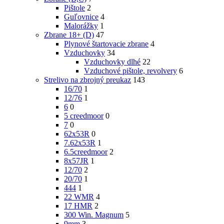
Pištole
2
Guľovnice
4
Malorážky
1
Zbrane 18+ (D)
47
Plynové štartovacie zbrane
4
Vzduchovky
34
Vzduchovky dlhé
22
Vzduchové pištole, revolvery
6
Strelivo na zbrojný preukaz
143
16/70
1
12/76
1
6
0
5 creedmoor
0
7
0
62x53R
0
7.62x53R
1
6.5creedmoor
2
8x57JR
1
12/70
2
20/70
1
444
1
22 WMR
4
17 HMR
2
300 Win. Magnum
5
9mm
3