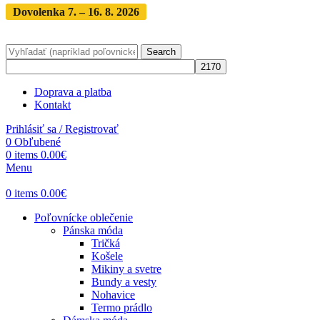
Dovolenka 7. – 16. 8. 2026
Objednávky expedujeme po
dovolenke
· Dodanie zásielky 3-5 dní
Search
Doprava a platba
Kontakt
Prihlásiť sa / Registrovať
0
Obľubené
0
items
0.00
€
Menu
0
items
0.00
€
Poľovnícke oblečenie
Pánska móda
Tričká
Košele
Mikiny a svetre
Bundy a vesty
Nohavice
Termo prádlo