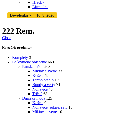
Hračky
Literatúra
Dovolenka 7. – 16. 8. 2026
Objednávky expedujeme po
dovolenke
· Dodanie zásielky 3-5 dní
222 Rem.
Close
Kategórie produktov
Komplety
3
Poľovnícke oblečenie
669
Pánska móda
263
Mikiny a svetre
33
Košele
49
Termo prádlo
17
Bundy a vesty
31
Nohavice
43
Tričká
68
Dámska móda
125
Košele
9
Nohavice, sukne, šaty
15
Mikiny a svetre
10