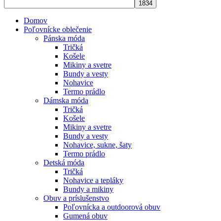
Domov
Poľovnícke oblečenie
Pánska móda
Tričká
Košele
Mikiny a svetre
Bundy a vesty
Nohavice
Termo prádlo
Dámska móda
Tričká
Košele
Mikiny a svetre
Bundy a vesty
Nohavice, sukne, šaty
Termo prádlo
Detská móda
Tričká
Nohavice a tepláky
Bundy a mikiny
Obuv a príslušenstvo
Poľovnícka a outdoorová obuv
Gumená obuv