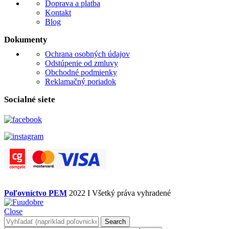
Doprava a platba
Kontakt
Blog
Dokumenty
Ochrana osobných údajov
Odstúpenie od zmluvy
Obchodné podmienky
Reklamačný poriadok
Socialné siete
Poľovníctvo PEM
2022 I Všetký práva vyhradené
Close
Search