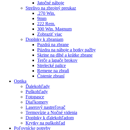
Jatočné náboje
Strelivo na zbrojný preukaz
.270 Win.
9mm
222 Rem.
300 Win. Magnum
Zobraziť viac
Doplnky k zbraniam
Puzdrá na zbrane
Púzdra na náboje a botky pažby
Skrine na dlhé a krátke zbrane
Terče a lapače brokov
Strelecké palice
Remene na zbraň
Čistenie zbraní
Optika
Ďalekohľady
Puškohľady
Fotopasce
Diaľkomery
Laserový nastreľovač
Termovízie a Nočné videnia
Doplnky k ďalekohľadom
Krytky na puškohľad
Poľovnícke potreby