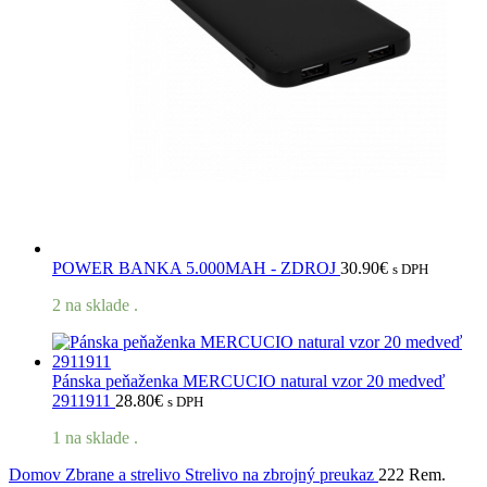
POWER BANKA 5.000MAH - ZDROJ
30.90
€
s DPH
2 na sklade .
Pánska peňaženka MERCUCIO natural vzor 20 medveď
2911911
28.80
€
s DPH
1 na sklade .
Domov
Zbrane a strelivo
Strelivo na zbrojný preukaz
222 Rem.