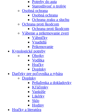
Potreby do auta
Starostlivosť o trofeje
Osobná ochrana
Osobná ochrana
Ochrana zraku a sluchu
Ochrana proti škodcom
Ochrana proti škodcom
Vábenie a prikrmovanie zveri
Vábničky
Vnadidlá
Prikrmovanie
Kynologické potreby
Obojky
Vodítka
Hračky
Doplnky
Darčeky pre poľovníka a rybára
Doplnky
Peňaženka a dokladovky
Kľúčenky
Vankúše
Likérky
Sklo
Hodiny
Hračky a literatúra