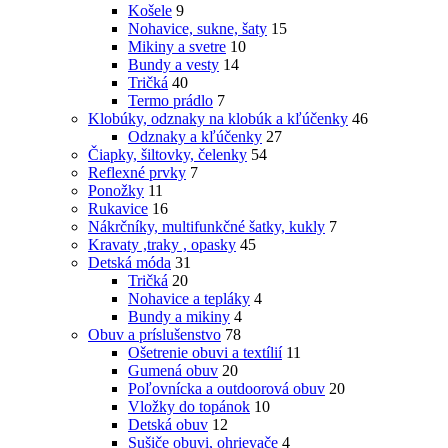
Košele
9
Nohavice, sukne, šaty
15
Mikiny a svetre
10
Bundy a vesty
14
Tričká
40
Termo prádlo
7
Klobúky, odznaky na klobúk a kľúčenky
46
Odznaky a kľúčenky
27
Čiapky, šiltovky, čelenky
54
Reflexné prvky
7
Ponožky
11
Rukavice
16
Nákrčníky, multifunkčné šatky, kukly
7
Kravaty ,traky , opasky
45
Detská móda
31
Tričká
20
Nohavice a tepláky
4
Bundy a mikiny
4
Obuv a príslušenstvo
78
Ošetrenie obuvi a textílií
11
Gumená obuv
20
Poľovnícka a outdoorová obuv
20
Vložky do topánok
10
Detská obuv
12
Sušiče obuvi, ohrievače
4