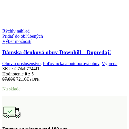
Rýchly náhľad
Pridať do obľúbených
Výber možností
Dámska členková obuv Downhill – Dopredaj!
Obuv a príslušenstvo
,
Poľovnícka a outdoorová obuv
,
Výpredaj
SKU:
fa7dab7744f1
Hodnotenie
0
z 5
Pôvodná
Aktuálna
97.80
€
72.10
€
s DPH
cena
cena
Na sklade
bola:
je:
97.80€.
72.10€.
Doprava zadarmo nad 100 eur