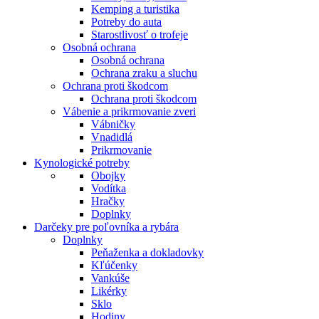
Kemping a turistika
Potreby do auta
Starostlivosť o trofeje
Osobná ochrana
Osobná ochrana
Ochrana zraku a sluchu
Ochrana proti škodcom
Ochrana proti škodcom
Vábenie a prikrmovanie zveri
Vábničky
Vnadidlá
Prikrmovanie
Kynologické potreby
Obojky
Vodítka
Hračky
Doplnky
Darčeky pre poľovníka a rybára
Doplnky
Peňaženka a dokladovky
Kľúčenky
Vankúše
Likérky
Sklo
Hodiny