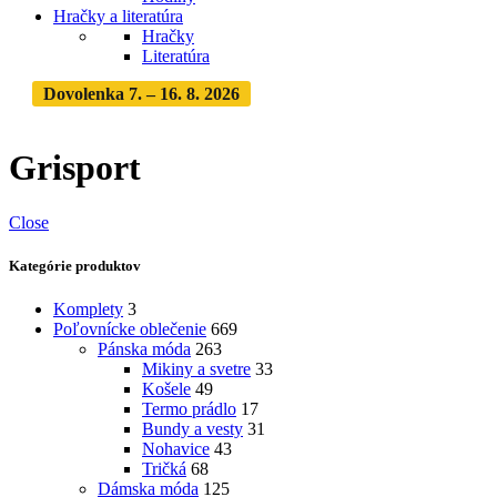
Hračky a literatúra
Hračky
Literatúra
Dovolenka 7. – 16. 8. 2026
Objednávky expedujeme po
dovolenke
· Dodanie zásielky 3-5 dní
Grisport
Close
Kategórie produktov
Komplety
3
Poľovnícke oblečenie
669
Pánska móda
263
Mikiny a svetre
33
Košele
49
Termo prádlo
17
Bundy a vesty
31
Nohavice
43
Tričká
68
Dámska móda
125