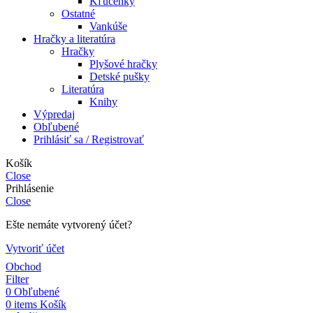
Kľúčenky
Ostatné
Vankúše
Hračky a literatúra
Hračky
Plyšové hračky
Detské pušky
Literatúra
Knihy
Výpredaj
Obľubené
Prihlásiť sa / Registrovať
Košík
Close
Prihlásenie
Close
Ešte nemáte vytvorený účet?
Vytvoriť účet
Obchod
Filter
0
Obľubené
0
items
Košík