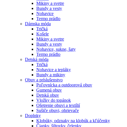
Mikiny a svetre
Bundy a vesty
Nohavice
Termo prádlo
Dámska móda
Tričká
Košele
Mikiny a svetre
Bundy a vesty
Nohavice, sukne, šaty
Termo prádlo
Detská móda
Tričká
Nohavice a tepláky
Bundy a mikiny
Obuv a príslušenstvo
Poľovnícka a outdoorová obuv
Gumená obuv
Detská obuv
Vložky do topánok
Ošetrenie obuvi a textílií
Sušiče obuvi, ohrievače
Doplnky
Klobúky, odznaky na klobúk a kľúčenky
Čiapky, šiltovky, čelenky