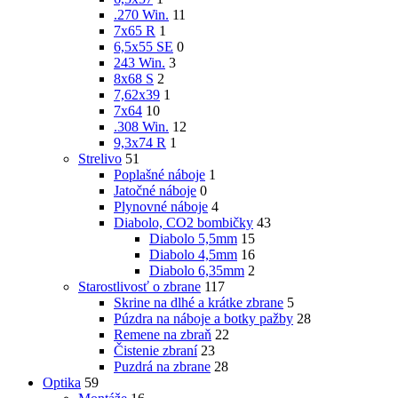
.270 Win.
11
7x65 R
1
6,5x55 SE
0
243 Win.
3
8x68 S
2
7,62x39
1
7x64
10
.308 Win.
12
9,3x74 R
1
Strelivo
51
Poplašné náboje
1
Jatočné náboje
0
Plynovné náboje
4
Diabolo, CO2 bombičky
43
Diabolo 5,5mm
15
Diabolo 4,5mm
16
Diabolo 6,35mm
2
Starostlivosť o zbrane
117
Skrine na dlhé a krátke zbrane
5
Púzdra na náboje a botky pažby
28
Remene na zbraň
22
Čistenie zbraní
23
Puzdrá na zbrane
28
Optika
59