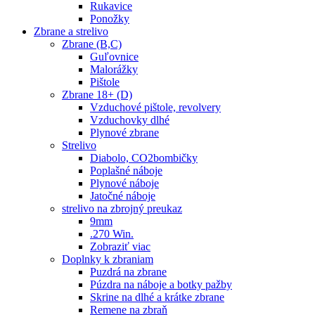
Rukavice
Ponožky
Zbrane a strelivo
Zbrane (B,C)
Guľovnice
Malorážky
Pištole
Zbrane 18+ (D)
Vzduchové pištole, revolvery
Vzduchovky dlhé
Plynové zbrane
Strelivo
Diabolo, CO2bombičky
Poplašné náboje
Plynové náboje
Jatočné náboje
strelivo na zbrojný preukaz
9mm
.270 Win.
Zobraziť viac
Doplnky k zbraniam
Puzdrá na zbrane
Púzdra na náboje a botky pažby
Skrine na dlhé a krátke zbrane
Remene na zbraň