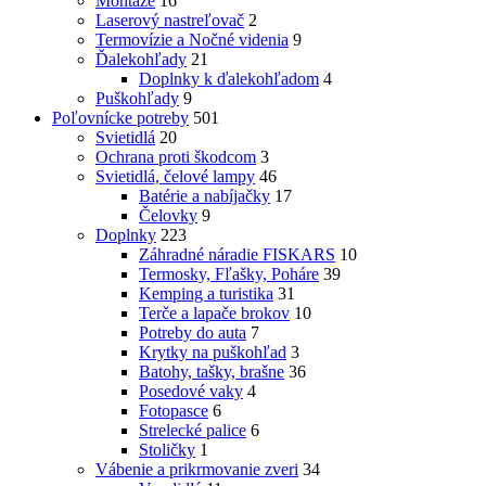
Montáže
16
Laserový nastreľovač
2
Termovízie a Nočné videnia
9
Ďalekohľady
21
Doplnky k ďalekohľadom
4
Puškohľady
9
Poľovnícke potreby
501
Svietidlá
20
Ochrana proti škodcom
3
Svietidlá, čelové lampy
46
Batérie a nabíjačky
17
Čelovky
9
Doplnky
223
Záhradné náradie FISKARS
10
Termosky, Fľašky, Poháre
39
Kemping a turistika
31
Terče a lapače brokov
10
Potreby do auta
7
Krytky na puškohľad
3
Batohy, tašky, brašne
36
Posedové vaky
4
Fotopasce
6
Strelecké palice
6
Stoličky
1
Vábenie a prikrmovanie zveri
34