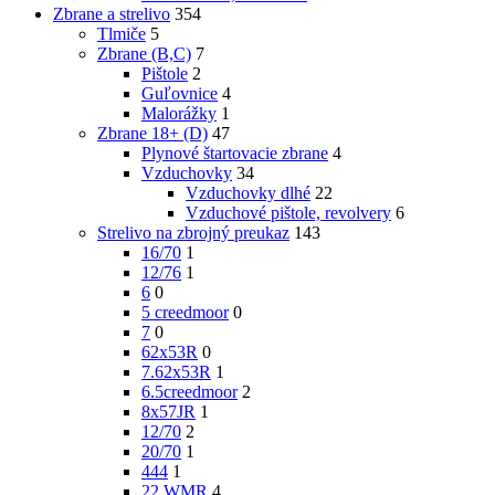
Zbrane a strelivo
354
Tlmiče
5
Zbrane (B,C)
7
Pištole
2
Guľovnice
4
Malorážky
1
Zbrane 18+ (D)
47
Plynové štartovacie zbrane
4
Vzduchovky
34
Vzduchovky dlhé
22
Vzduchové pištole, revolvery
6
Strelivo na zbrojný preukaz
143
16/70
1
12/76
1
6
0
5 creedmoor
0
7
0
62x53R
0
7.62x53R
1
6.5creedmoor
2
8x57JR
1
12/70
2
20/70
1
444
1
22 WMR
4