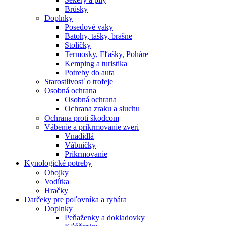
Brúsky
Doplnky
Posedové vaky
Batohy, tašky, brašne
Stoličky
Termosky, Fľašky, Poháre
Kemping a turistika
Potreby do auta
Starostlivosť o trofeje
Osobná ochrana
Osobná ochrana
Ochrana zraku a sluchu
Ochrana proti škodcom
Vábenie a prikrmovanie zveri
Vnadidlá
Vábničky
Prikrmovanie
Kynologické potreby
Obojky
Vodítka
Hračky
Darčeky pre poľovníka a rybára
Doplnky
Peňaženky a dokladovky