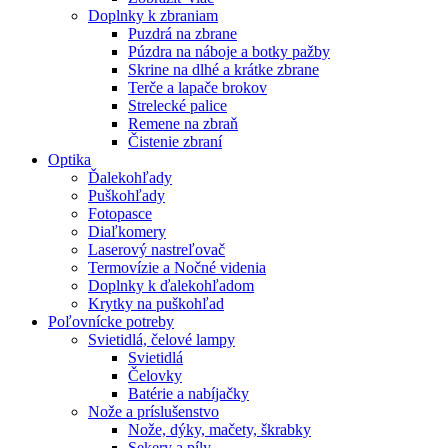
Doplnky k zbraniam
Puzdrá na zbrane
Púzdra na náboje a botky pažby
Skrine na dlhé a krátke zbrane
Terče a lapače brokov
Strelecké palice
Remene na zbraň
Čistenie zbraní
Optika
Ďalekohľady
Puškohľady
Fotopasce
Diaľkomery
Laserový nastreľovač
Termovízie a Nočné videnia
Doplnky k ďalekohľadom
Krytky na puškohľad
Poľovnícke potreby
Svietidlá, čelové lampy
Svietidlá
Čelovky
Batérie a nabíjačky
Nože a príslušenstvo
Nože, dýky, mačety, škrabky
Sekery a píly