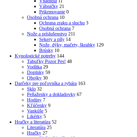
Vnadidlá
11
Vábničky
21
Prikrmovanie
0
Osobná ochrana
10
Ochrana zraku a sluchu
3
Osobná ochrana
7
Nože a príslušenstvo
211
Sekery a píly
14
Nože, dýky, mačety, škrabky
129
Brúsky
10
Kynologické potreby
144
Tabuľky Pozor Pes!
48
Vodítka
29
Doplnky
59
Obojky
30
Darčeky pre poľovníka a rybára
163
Sklo
32
Peňaženky a dokladovky
67
Hodiny
7
Kľúčenky
9
Vankúše
5
Likérky
5
Hračky a literatúra
52
Literatúra
25
Hračky
27