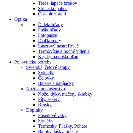
Terče, lapače brokov
Strelecké palice
Čistenie zbraní
Optika
Ďalekohľady
Puškohľady
Fotopasce
Diaľkomery
Laserový nastreľovač
Termovízie a nočné videnia
Krytky na puškohľad
Poľovnícke potreby
Svietidlá, čelové lampy
Svietidlá
Čelovky
Batérie a nabíjačky
Nože a príslušenstvo
Nože, dýky, mačety, škrabky
Píly, sekery
Brúsky
Doplnky
Posedové vaky
Stoličky
Termosky, Fľašky, Poháre
Batohy, tašky, brašne