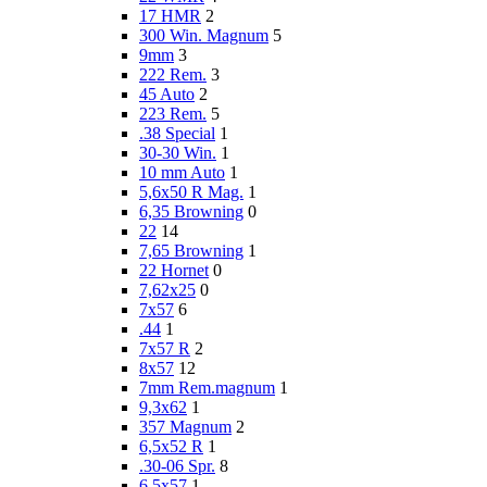
17 HMR
2
300 Win. Magnum
5
9mm
3
222 Rem.
3
45 Auto
2
223 Rem.
5
.38 Special
1
30-30 Win.
1
10 mm Auto
1
5,6x50 R Mag.
1
6,35 Browning
0
22
14
7,65 Browning
1
22 Hornet
0
7,62x25
0
7x57
6
.44
1
7x57 R
2
8x57
12
7mm Rem.magnum
1
9,3x62
1
357 Magnum
2
6,5x52 R
1
.30-06 Spr.
8
6,5x57
1