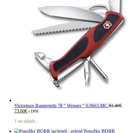
Victorinox Rangergrip 78 " Wenger " 0.9663.MC
81.40
€
Pôvodná
Aktuálna
73.60
€
s DPH
cena
cena
1 na sklade .
bola:
je:
81.40€.
73.60€.
Ponožky BOBR