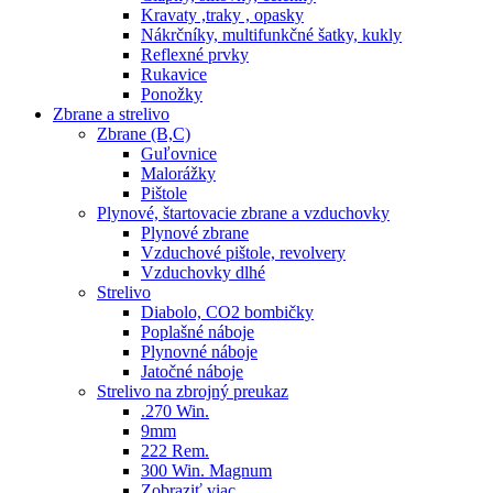
Kravaty ,traky , opasky
Nákrčníky, multifunkčné šatky, kukly
Reflexné prvky
Rukavice
Ponožky
Zbrane a strelivo
Zbrane (B,C)
Guľovnice
Malorážky
Pištole
Plynové, štartovacie zbrane a vzduchovky
Plynové zbrane
Vzduchové pištole, revolvery
Vzduchovky dlhé
Strelivo
Diabolo, CO2 bombičky
Poplašné náboje
Plynovné náboje
Jatočné náboje
Strelivo na zbrojný preukaz
.270 Win.
9mm
222 Rem.
300 Win. Magnum
Zobraziť viac