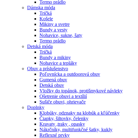
Termo prádlo
Dámska móda
Tričká
Košele
Mikiny a svetre
Bundy a vesty
Nohavice, sukne, šaty
Termo prádlo
Detská móda
Tričká
Bundy a mikiny
Nohavice a tepláky
Obuv a príslušenstvo
Poľovnícka a outdoorová obuv
Gumená obuv
Detská obuv
Vložky do topánok, protišmykové návleky
Ošetrenie obuvi a textílií
Sušiče obuvi, ohrievače
Doplnky
Klobúky, odznaky na klobúk a kľúčenky
Čiapky, šiltovky, čelenky
Kravaty ,traky , opasky
Nákrčníky, multifunkčné šatky, kukly
Reflexné prvky