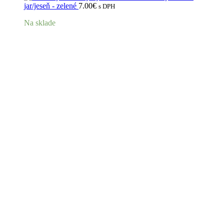
jar/jeseň - zelené
7.00
€
s DPH
Na sklade