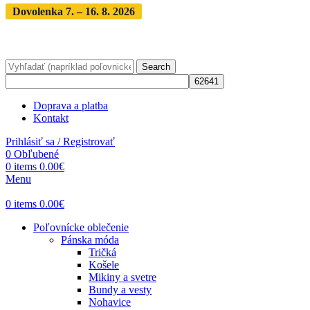
Dovolenka 7. – 16. 8. 2026
Objednávky expedujeme po
dovolenke
· Dodanie zásielky 3-5 dní
Search
Doprava a platba
Kontakt
Prihlásiť sa / Registrovať
0
Obľubené
0
items
0.00
€
Menu
0
items
0.00
€
Poľovnícke oblečenie
Pánska móda
Tričká
Košele
Mikiny a svetre
Bundy a vesty
Nohavice