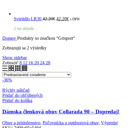
Pôvodná
Aktuálna
Svietidlo LR30
42.20
€
42.20
€
s DPH
cena
cena
2 na sklade .
bola:
je:
42.20€.
42.20€.
Domov
Produkty so značkou “Grisport”
Zobrazujú sa 2 výsledky
Show sidebar
Zobraziť
8
12
16
20
24
28
-36%
Rýchly náhľad
Pridať do obľúbených
Pridať do košíka
Dámska členková obuv Collarada 90 – Dopredaj!
Obuv a príslušenstvo
,
Poľovnícka a outdoorová obuv
,
Výpredaj
SKU:
7d09a95c540d