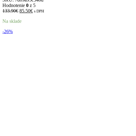
Hodnotenie
0
z 5
Pôvodná
Aktuálna
133.90
€
85.50
€
s DPH
cena
cena
Na sklade
bola:
je:
133.90€.
85.50€.
-26%