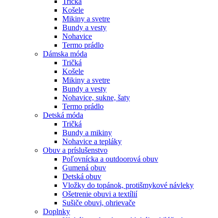
Tričká
Košele
Mikiny a svetre
Bundy a vesty
Nohavice
Termo prádlo
Dámska móda
Tričká
Košele
Mikiny a svetre
Bundy a vesty
Nohavice, sukne, šaty
Termo prádlo
Detská móda
Tričká
Bundy a mikiny
Nohavice a tepláky
Obuv a príslušenstvo
Poľovnícka a outdoorová obuv
Gumená obuv
Detská obuv
Vložky do topánok, protišmykové návleky
Ošetrenie obuvi a textílií
Sušiče obuvi, ohrievače
Doplnky