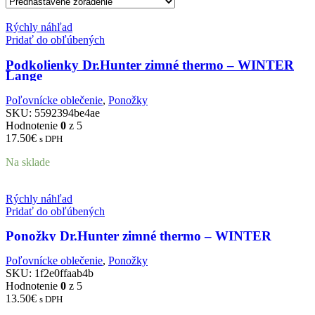
Rýchly náhľad
Pridať do obľúbených
Podkolienky Dr.Hunter zimné thermo – WINTER
Lange
Poľovnícke oblečenie
,
Ponožky
SKU:
5592394be4ae
Hodnotenie
0
z 5
17.50
€
s DPH
Na sklade
Rýchly náhľad
Pridať do obľúbených
Ponožky Dr.Hunter zimné thermo – WINTER
Poľovnícke oblečenie
,
Ponožky
SKU:
1f2e0ffaab4b
Hodnotenie
0
z 5
13.50
€
s DPH