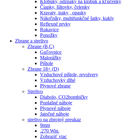
Klobúky, odznaky na klobúk a kľúčenky
Čiapky, šiltovky, čelenky
Kravaty ,traky , opasky
Nákrčníky, multifunkčné šatky, kukly
Reflexné prvky
Rukavice
Ponožky
Zbrane a strelivo
Zbrane (B,C)
Guľovnice
Malorážky
Pištole
Zbrane 18+ (D)
Vzduchové pištole, revolvery
Vzduchovky dlhé
Plynové zbrane
Strelivo
Diabolo, CO2bombičky
Poplašné náboje
Plynové náboje
Jatočné náboje
strelivo na zbrojný preukaz
9mm
.270 Win.
Zobraziť viac