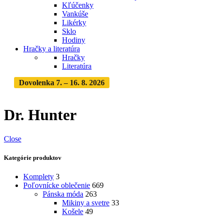
Kľúčenky
Vankúše
Likérky
Sklo
Hodiny
Hračky a literatúra
Hračky
Literatúra
Dovolenka 7. – 16. 8. 2026
Objednávky expedujeme po
dovolenke
· Dodanie zásielky 3-5 dní
Dr. Hunter
Close
Kategórie produktov
Komplety
3
Poľovnícke oblečenie
669
Pánska móda
263
Mikiny a svetre
33
Košele
49