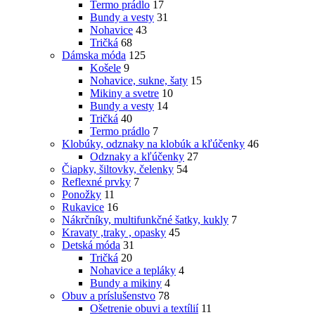
Termo prádlo
17
Bundy a vesty
31
Nohavice
43
Tričká
68
Dámska móda
125
Košele
9
Nohavice, sukne, šaty
15
Mikiny a svetre
10
Bundy a vesty
14
Tričká
40
Termo prádlo
7
Klobúky, odznaky na klobúk a kľúčenky
46
Odznaky a kľúčenky
27
Čiapky, šiltovky, čelenky
54
Reflexné prvky
7
Ponožky
11
Rukavice
16
Nákrčníky, multifunkčné šatky, kukly
7
Kravaty ,traky , opasky
45
Detská móda
31
Tričká
20
Nohavice a tepláky
4
Bundy a mikiny
4
Obuv a príslušenstvo
78
Ošetrenie obuvi a textílií
11