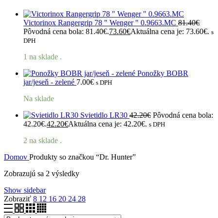
Victorinox Rangergrip 78 " Wenger " 0.9663.MC
81.40
€
Pôvodná cena bola: 81.40€.
73.60
€
Aktuálna cena je: 73.60€.
s
DPH
1 na sklade .
Ponožky BOBR
jar/jeseň - zelené
7.00
€
s DPH
Na sklade
Svietidlo LR30
42.20
€
Pôvodná cena bola:
42.20€.
42.20
€
Aktuálna cena je: 42.20€.
s DPH
2 na sklade .
Domov
Produkty so značkou “Dr. Hunter”
Zobrazujú sa 2 výsledky
Show sidebar
Zobraziť
8
12
16
20
24
28