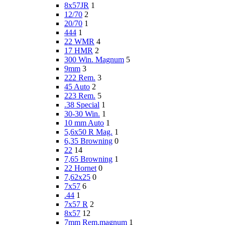
8x57JR
1
12/70
2
20/70
1
444
1
22 WMR
4
17 HMR
2
300 Win. Magnum
5
9mm
3
222 Rem.
3
45 Auto
2
223 Rem.
5
.38 Special
1
30-30 Win.
1
10 mm Auto
1
5,6x50 R Mag.
1
6,35 Browning
0
22
14
7,65 Browning
1
22 Hornet
0
7,62x25
0
7x57
6
.44
1
7x57 R
2
8x57
12
7mm Rem.magnum
1