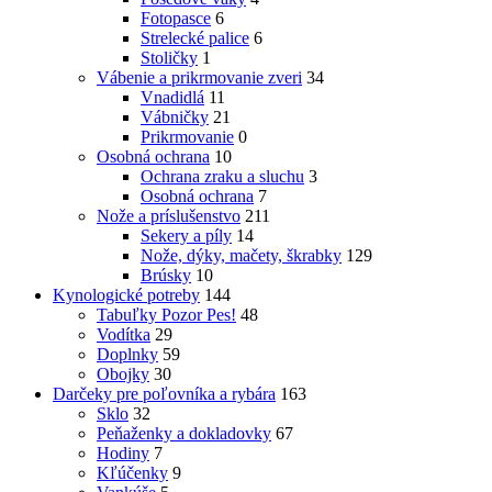
Fotopasce
6
Strelecké palice
6
Stoličky
1
Vábenie a prikrmovanie zveri
34
Vnadidlá
11
Vábničky
21
Prikrmovanie
0
Osobná ochrana
10
Ochrana zraku a sluchu
3
Osobná ochrana
7
Nože a príslušenstvo
211
Sekery a píly
14
Nože, dýky, mačety, škrabky
129
Brúsky
10
Kynologické potreby
144
Tabuľky Pozor Pes!
48
Vodítka
29
Doplnky
59
Obojky
30
Darčeky pre poľovníka a rybára
163
Sklo
32
Peňaženky a dokladovky
67
Hodiny
7
Kľúčenky
9