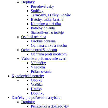
Doplnky
Posedové vaky
Stoličky
Termosky, Fľašky, Poháre
Batohy, tašky, brašne
Kemping a turistika
Potreby do auta
Starostlivosť o trofeje
Osobná ochrana
Osobná ochrana
Ochrana zraku a sluchu
Ochrana proti škodcom
Ochrana proti škodcom
Vábenie a prikrmovanie zveri
Vábničky
Vnadidlá
Prikrmovanie
Kynologické potreby
Obojky
Vodítka
Hračky
Doplnky
Darčeky pre poľovníka a rybára
Doplnky
Peňaženka a dokladovky