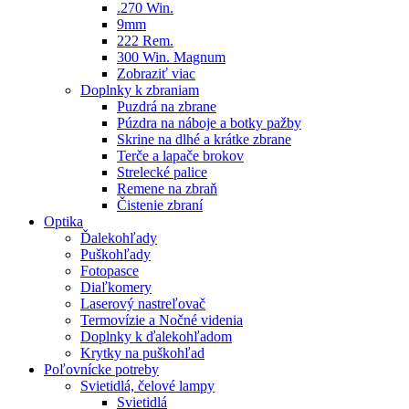
.270 Win.
9mm
222 Rem.
300 Win. Magnum
Zobraziť viac
Doplnky k zbraniam
Puzdrá na zbrane
Púzdra na náboje a botky pažby
Skrine na dlhé a krátke zbrane
Terče a lapače brokov
Strelecké palice
Remene na zbraň
Čistenie zbraní
Optika
Ďalekohľady
Puškohľady
Fotopasce
Diaľkomery
Laserový nastreľovač
Termovízie a Nočné videnia
Doplnky k ďalekohľadom
Krytky na puškohľad
Poľovnícke potreby
Svietidlá, čelové lampy
Svietidlá