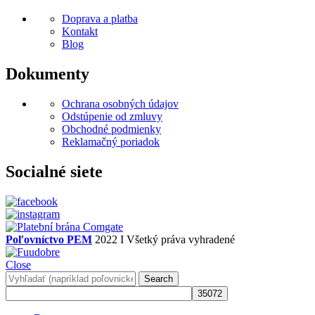
Doprava a platba
Kontakt
Blog
Dokumenty
Ochrana osobných údajov
Odstúpenie od zmluvy
Obchodné podmienky
Reklamačný poriadok
Socialné siete
Poľovníctvo PEM
2022 I Všetký práva vyhradené
Close
Search