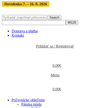
Dovolenka 7. – 16. 8. 2026
Objednávky expedujeme po
dovolenke
· Dodanie zásielky 3-5 dní
Search
Doprava a platba
Kontakt
Prihlásiť sa / Registrovať
0.00
€
Menu
0.00
€
Poľovnícke oblečenie
Pánska móda