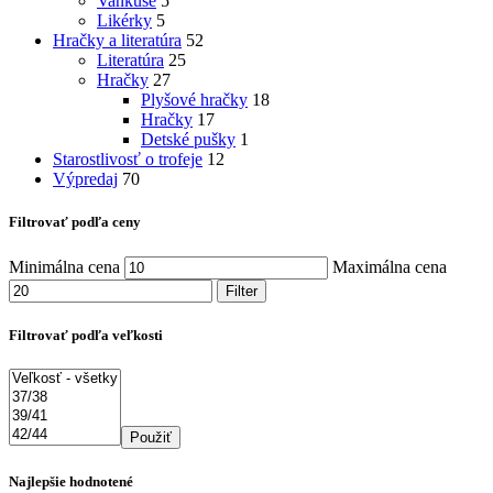
Vankúše
5
Likérky
5
Hračky a literatúra
52
Literatúra
25
Hračky
27
Plyšové hračky
18
Hračky
17
Detské pušky
1
Starostlivosť o trofeje
12
Výpredaj
70
Filtrovať podľa ceny
Minimálna cena
Maximálna cena
Filter
Filtrovať podľa veľkosti
Použiť
Najlepšie hodnotené