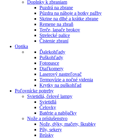
Doplnky k zbraniam
Puzdrá na zbrane
Púzdra na náboje a botky pažby
Skrine na dlhé a krátke zbrane
Remene na zbraň
Terče, lapače brokov
Strelecké palice
Čistenie zbraní
Optika
Ďalekohľady
Puškohľady
Fotopasce
Diaľkomery
Laserový nastreľovač
Termovízie a nočné videnia
Krytky na puškohľad
Poľovnícke potreby
Svietidlá, čelové lampy
Svietidlá
Čelovky
Batérie a nabíjačky
Nože a príslušenstvo
Nože, dýky, mačety, škrabky
Píly, sekery
Brúsky