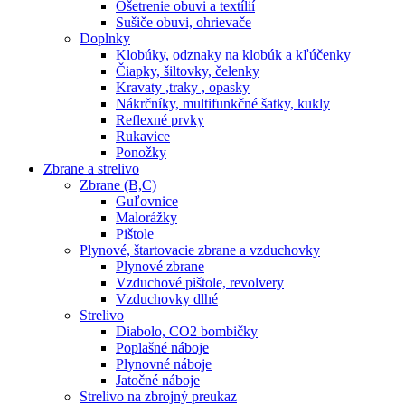
Ošetrenie obuvi a textílií
Sušiče obuvi, ohrievače
Doplnky
Klobúky, odznaky na klobúk a kľúčenky
Čiapky, šiltovky, čelenky
Kravaty ,traky , opasky
Nákrčníky, multifunkčné šatky, kukly
Reflexné prvky
Rukavice
Ponožky
Zbrane a strelivo
Zbrane (B,C)
Guľovnice
Malorážky
Pištole
Plynové, štartovacie zbrane a vzduchovky
Plynové zbrane
Vzduchové pištole, revolvery
Vzduchovky dlhé
Strelivo
Diabolo, CO2 bombičky
Poplašné náboje
Plynovné náboje
Jatočné náboje
Strelivo na zbrojný preukaz