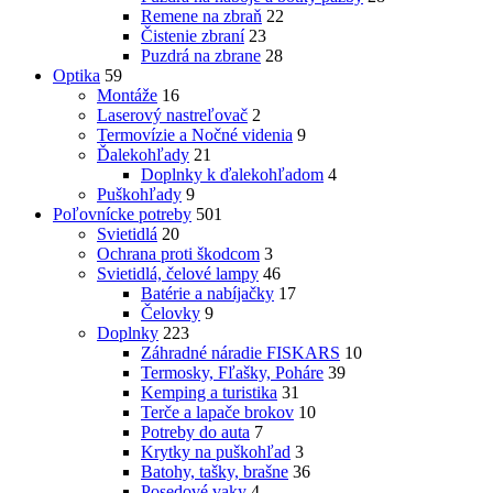
Remene na zbraň
22
Čistenie zbraní
23
Puzdrá na zbrane
28
Optika
59
Montáže
16
Laserový nastreľovač
2
Termovízie a Nočné videnia
9
Ďalekohľady
21
Doplnky k ďalekohľadom
4
Puškohľady
9
Poľovnícke potreby
501
Svietidlá
20
Ochrana proti škodcom
3
Svietidlá, čelové lampy
46
Batérie a nabíjačky
17
Čelovky
9
Doplnky
223
Záhradné náradie FISKARS
10
Termosky, Fľašky, Poháre
39
Kemping a turistika
31
Terče a lapače brokov
10
Potreby do auta
7
Krytky na puškohľad
3
Batohy, tašky, brašne
36
Posedové vaky
4