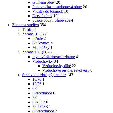
Gumená obuv
20
Poľovnícka a outdoorová obuv
20
Vložky do topánok
10
Detská obuv
12
Sušiče obuvi, ohrievače
4
Zbrane a strelivo
354
Tlmiče
5
Zbrane (B,C)
7
Pištole
2
Guľovnice
4
Malorážky
1
Zbrane 18+ (D)
47
Plynové štartovacie zbrane
4
Vzduchovky
34
Vzduchovky dlhé
22
Vzduchové pištole, revolvery
6
Strelivo na zbrojný preukaz
143
16/70
1
12/76
1
6
0
5 creedmoor
0
7
0
62x53R
0
7.62x53R
1
6.5creedmoor
2