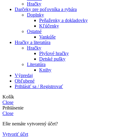
Hračky
Darčeky pre poľovníka a rybára
Doplnky
Peňaženky a dokladovky
Kľúčenky
Ostatné
Vankúše
Hračky a literatúra
Hračky
Plyšové hračky
Detské pušky
Literatúra
Knihy
Výpredaj
Obľubené
Prihlásiť sa / Registrovať
Košík
Close
Prihlásenie
Close
Ešte nemáte vytvorený účet?
Vytvoriť účet