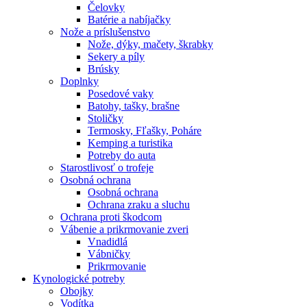
Čelovky
Batérie a nabíjačky
Nože a príslušenstvo
Nože, dýky, mačety, škrabky
Sekery a píly
Brúsky
Doplnky
Posedové vaky
Batohy, tašky, brašne
Stoličky
Termosky, Fľašky, Poháre
Kemping a turistika
Potreby do auta
Starostlivosť o trofeje
Osobná ochrana
Osobná ochrana
Ochrana zraku a sluchu
Ochrana proti škodcom
Vábenie a prikrmovanie zveri
Vnadidlá
Vábničky
Prikrmovanie
Kynologické potreby
Obojky
Vodítka