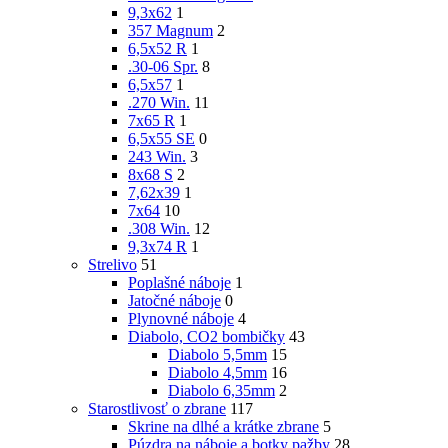
9,3x62
1
357 Magnum
2
6,5x52 R
1
.30-06 Spr.
8
6,5x57
1
.270 Win.
11
7x65 R
1
6,5x55 SE
0
243 Win.
3
8x68 S
2
7,62x39
1
7x64
10
.308 Win.
12
9,3x74 R
1
Strelivo
51
Poplašné náboje
1
Jatočné náboje
0
Plynovné náboje
4
Diabolo, CO2 bombičky
43
Diabolo 5,5mm
15
Diabolo 4,5mm
16
Diabolo 6,35mm
2
Starostlivosť o zbrane
117
Skrine na dlhé a krátke zbrane
5
Púzdra na náboje a botky pažby
28