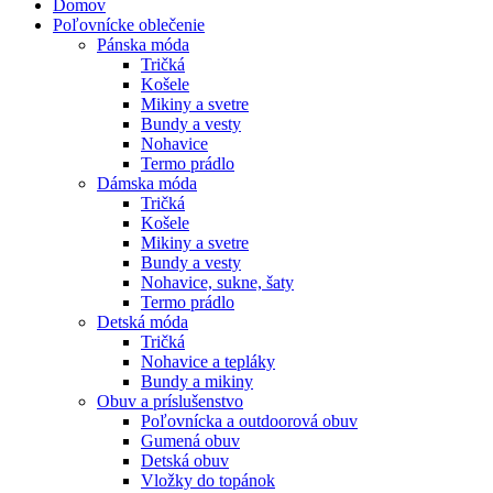
Domov
Poľovnícke oblečenie
Pánska móda
Tričká
Košele
Mikiny a svetre
Bundy a vesty
Nohavice
Termo prádlo
Dámska móda
Tričká
Košele
Mikiny a svetre
Bundy a vesty
Nohavice, sukne, šaty
Termo prádlo
Detská móda
Tričká
Nohavice a tepláky
Bundy a mikiny
Obuv a príslušenstvo
Poľovnícka a outdoorová obuv
Gumená obuv
Detská obuv
Vložky do topánok