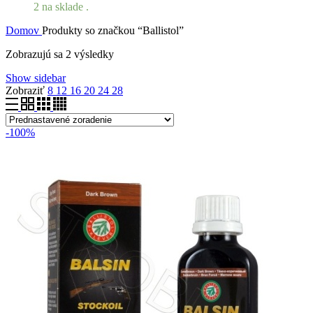
2 na sklade .
Domov
Produkty so značkou “Ballistol”
Zobrazujú sa 2 výsledky
Show sidebar
Zobraziť
8
12
16
20
24
28
-100%