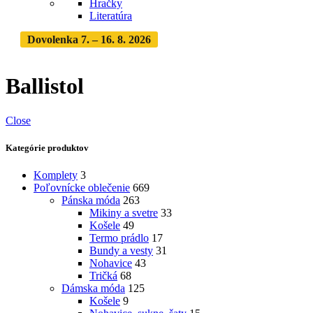
Hračky
Literatúra
Dovolenka 7. – 16. 8. 2026
Objednávky expedujeme po
dovolenke
· Dodanie zásielky 3-5 dní
Ballistol
Close
Kategórie produktov
Komplety
3
Poľovnícke oblečenie
669
Pánska móda
263
Mikiny a svetre
33
Košele
49
Termo prádlo
17
Bundy a vesty
31
Nohavice
43
Tričká
68
Dámska móda
125
Košele
9