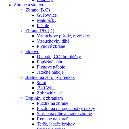
Zbrane a strelivo
Zbrane (B,C)
Guľovnice
Malorážky
Pištole
Zbrane 18+ (D)
Vzduchové pištole, revolvery
Vzduchovky dlhé
Plynové zbrane
Strelivo
Diabolo, CO2bombičky
Poplašné náboje
Plynové náboje
Jatočné náboje
strelivo na zbrojný preukaz
9mm
.270 Win.
Zobraziť viac
Doplnky k zbraniam
Puzdrá na zbrane
Púzdra na náboje a botky pažby
Skrine na dlhé a krátke zbrane
Remene na zbraň
Terče, lapače brokov