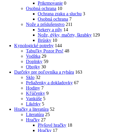
Prikrmovanie
0
Osobná ochrana
10
Ochrana zraku a sluchu
3
Osobná ochrana
7
Nože a príslušenstvo
211
Sekery a píly
14
Nože, dýky, mačety, škrabky
129
Brúsky
10
Kynologické potreby
144
Tabuľky Pozor Pes!
48
Vodítka
29
Doplnky
59
Obojky
30
Darčeky pre poľovníka a rybára
163
Sklo
32
Peňaženky a dokladovky
67
Hodiny
7
Kľúčenky
9
Vankúše
5
Likérky
5
Hračky a literatúra
52
Literatúra
25
Hračky
27
Plyšové hračky
18
Hračky
17