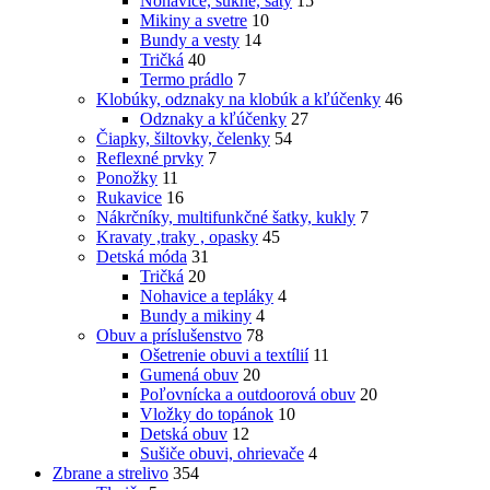
Nohavice, sukne, šaty
15
Mikiny a svetre
10
Bundy a vesty
14
Tričká
40
Termo prádlo
7
Klobúky, odznaky na klobúk a kľúčenky
46
Odznaky a kľúčenky
27
Čiapky, šiltovky, čelenky
54
Reflexné prvky
7
Ponožky
11
Rukavice
16
Nákrčníky, multifunkčné šatky, kukly
7
Kravaty ,traky , opasky
45
Detská móda
31
Tričká
20
Nohavice a tepláky
4
Bundy a mikiny
4
Obuv a príslušenstvo
78
Ošetrenie obuvi a textílií
11
Gumená obuv
20
Poľovnícka a outdoorová obuv
20
Vložky do topánok
10
Detská obuv
12
Sušiče obuvi, ohrievače
4
Zbrane a strelivo
354