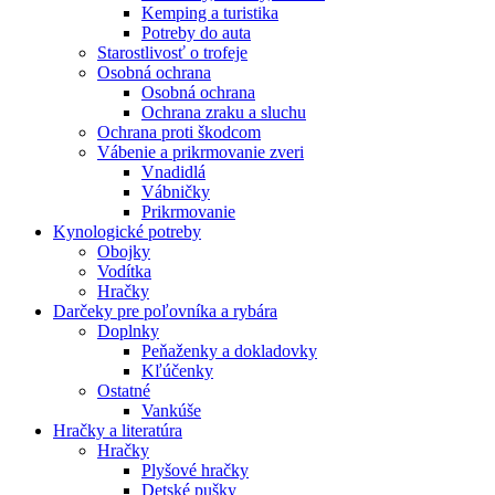
Kemping a turistika
Potreby do auta
Starostlivosť o trofeje
Osobná ochrana
Osobná ochrana
Ochrana zraku a sluchu
Ochrana proti škodcom
Vábenie a prikrmovanie zveri
Vnadidlá
Vábničky
Prikrmovanie
Kynologické potreby
Obojky
Vodítka
Hračky
Darčeky pre poľovníka a rybára
Doplnky
Peňaženky a dokladovky
Kľúčenky
Ostatné
Vankúše
Hračky a literatúra
Hračky
Plyšové hračky
Detské pušky