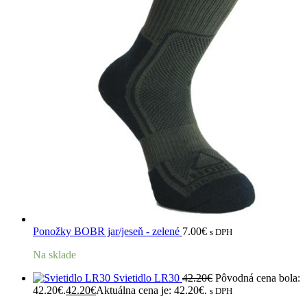
Ponožky BOBR jar/jeseň - zelené
7.00
€
s DPH
Na sklade
Svietidlo LR30
42.20
€
Pôvodná cena bola:
42.20€.
42.20
€
Aktuálna cena je: 42.20€.
s DPH