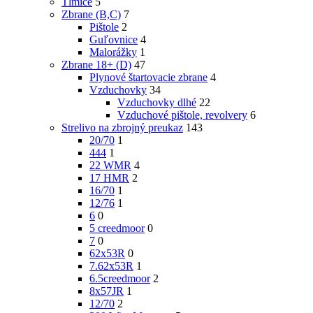
Tlmiče
5
Zbrane (B,C)
7
Pištole
2
Guľovnice
4
Malorážky
1
Zbrane 18+ (D)
47
Plynové štartovacie zbrane
4
Vzduchovky
34
Vzduchovky dlhé
22
Vzduchové pištole, revolvery
6
Strelivo na zbrojný preukaz
143
20/70
1
444
1
22 WMR
4
17 HMR
2
16/70
1
12/76
1
6
0
5 creedmoor
0
7
0
62x53R
0
7.62x53R
1
6.5creedmoor
2
8x57JR
1
12/70
2