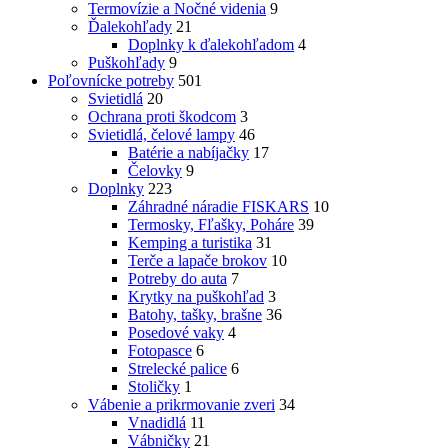
Termovízie a Nočné videnia
9
Ďalekohľady
21
Doplnky k ďalekohľadom
4
Puškohľady
9
Poľovnícke potreby
501
Svietidlá
20
Ochrana proti škodcom
3
Svietidlá, čelové lampy
46
Batérie a nabíjačky
17
Čelovky
9
Doplnky
223
Záhradné náradie FISKARS
10
Termosky, Fľašky, Poháre
39
Kemping a turistika
31
Terče a lapače brokov
10
Potreby do auta
7
Krytky na puškohľad
3
Batohy, tašky, brašne
36
Posedové vaky
4
Fotopasce
6
Strelecké palice
6
Stoličky
1
Vábenie a prikrmovanie zveri
34
Vnadidlá
11
Vábničky
21