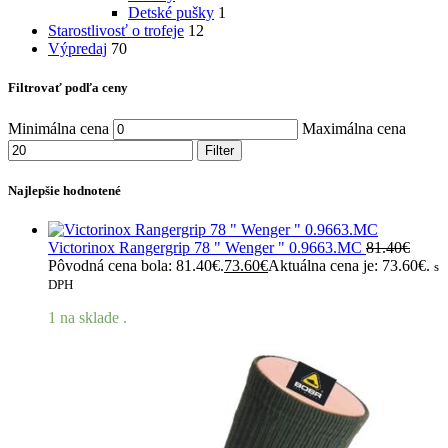
Detské pušky
1
Starostlivosť o trofeje
12
Výpredaj
70
Filtrovať podľa ceny
Minimálna cena
Maximálna cena
Filter
Najlepšie hodnotené
Victorinox Rangergrip 78 " Wenger " 0.9663.MC
81.40
€
Pôvodná cena bola: 81.40€.
73.60
€
Aktuálna cena je: 73.60€.
s
DPH
1 na sklade .