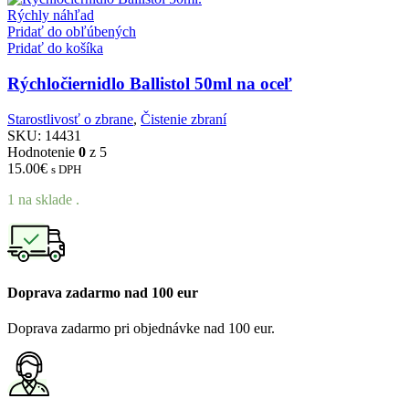
Rýchly náhľad
Pridať do obľúbených
Pridať do košíka
Rýchločiernidlo Ballistol 50ml na oceľ
Starostlivosť o zbrane
,
Čistenie zbraní
SKU:
14431
Hodnotenie
0
z 5
15.00
€
s DPH
1 na sklade .
Doprava zadarmo nad 100 eur
Doprava zadarmo pri objednávke nad 100 eur.