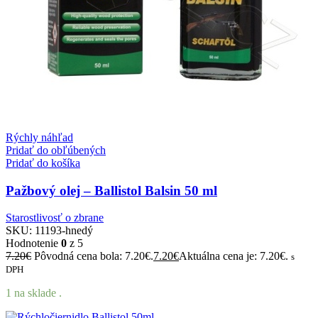
Rýchly náhľad
Pridať do obľúbených
Pridať do košíka
Pažbový olej – Ballistol Balsin 50 ml
Starostlivosť o zbrane
SKU:
11193-hnedý
Hodnotenie
0
z 5
7.20
€
Pôvodná cena bola: 7.20€.
7.20
€
Aktuálna cena je: 7.20€.
s
DPH
1 na sklade .