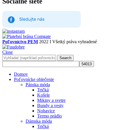
Socialné siete
Poľovníctvo PEM
2022 I Všetký práva vyhradené
Close
Search
Domov
Poľovnícke oblečenie
Pánska móda
Tričká
Košele
Mikiny a svetre
Bundy a vesty
Nohavice
Termo prádlo
Dámska móda
Tričká