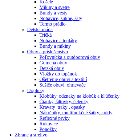
Košele
Mikiny a svetre
Bundy a vesty
Nohavice, sukne, šaty
Termo prádlo
Detská móda
Tričká
Nohavice a tepláky
Bundy a mikiny
Obuv a príslušenstvo
Poľovnícka a outdoorová obuv
Gumená obuv
Detská obuv
Vložky do topánok
Ošetrenie obuvi a textílií
Sušiče obuvi, ohrievače
Doplnky
Klobúky, odznaky na klobúk a kľúčenky
Čiapky, šiltovky, čelenky
Kravaty ,traky , opasky
Nákrčníky, multifunkčné šatky, kukly
Reflexné prvky
Rukavice
Ponožky
Zbrane a strelivo