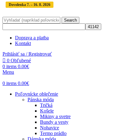
Dovolenka 7. – 16. 8. 2026
Objednávky expedujeme po dovolenke
· Dodanie
zásielky 3-5 dní
Search
Doprava a platba
Kontakt
Prihlásiť sa / Registrovať
0
Obľubené
0
items
0.00
€
Menu
0
items
0.00
€
Poľovnícke oblečenie
Pánska móda
Tričká
Košele
Mikiny a svetre
Bundy a vesty
Nohavice
Termo prádlo
Dámska móda