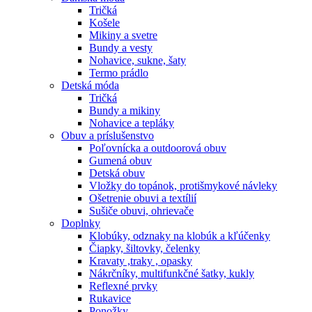
Tričká
Košele
Mikiny a svetre
Bundy a vesty
Nohavice, sukne, šaty
Termo prádlo
Detská móda
Tričká
Bundy a mikiny
Nohavice a tepláky
Obuv a príslušenstvo
Poľovnícka a outdoorová obuv
Gumená obuv
Detská obuv
Vložky do topánok, protišmykové návleky
Ošetrenie obuvi a textílií
Sušiče obuvi, ohrievače
Doplnky
Klobúky, odznaky na klobúk a kľúčenky
Čiapky, šiltovky, čelenky
Kravaty ,traky , opasky
Nákrčníky, multifunkčné šatky, kukly
Reflexné prvky
Rukavice
Ponožky