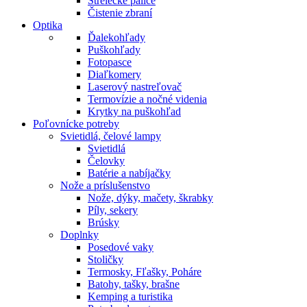
Strelecké palice
Čistenie zbraní
Optika
Ďalekohľady
Puškohľady
Fotopasce
Diaľkomery
Laserový nastreľovač
Termovízie a nočné videnia
Krytky na puškohľad
Poľovnícke potreby
Svietidlá, čelové lampy
Svietidlá
Čelovky
Batérie a nabíjačky
Nože a príslušenstvo
Nože, dýky, mačety, škrabky
Píly, sekery
Brúsky
Doplnky
Posedové vaky
Stoličky
Termosky, Fľašky, Poháre
Batohy, tašky, brašne
Kemping a turistika