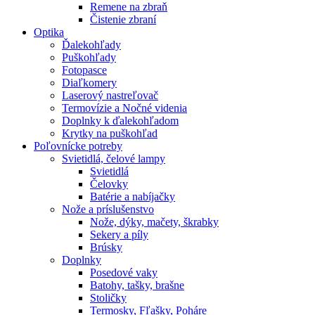
Remene na zbraň
Čistenie zbraní
Optika
Ďalekohľady
Puškohľady
Fotopasce
Diaľkomery
Laserový nastreľovač
Termovízie a Nočné videnia
Doplnky k ďalekohľadom
Krytky na puškohľad
Poľovnícke potreby
Svietidlá, čelové lampy
Svietidlá
Čelovky
Batérie a nabíjačky
Nože a príslušenstvo
Nože, dýky, mačety, škrabky
Sekery a píly
Brúsky
Doplnky
Posedové vaky
Batohy, tašky, brašne
Stoličky
Termosky, Fľašky, Poháre