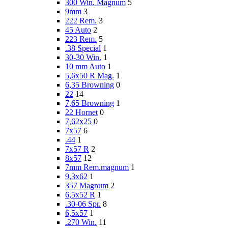
300 Win. Magnum
5
9mm
3
222 Rem.
3
45 Auto
2
223 Rem.
5
.38 Special
1
30-30 Win.
1
10 mm Auto
1
5,6x50 R Mag.
1
6,35 Browning
0
22
14
7,65 Browning
1
22 Hornet
0
7,62x25
0
7x57
6
.44
1
7x57 R
2
8x57
12
7mm Rem.magnum
1
9,3x62
1
357 Magnum
2
6,5x52 R
1
.30-06 Spr.
8
6,5x57
1
.270 Win.
11