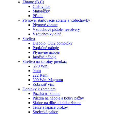
Zbrane (B,C)
Guľovnice
Malorážky
Pištole
Plynové, štartovacie zbrane a vzduchovky
Plynové zbrane
Vzduchové pištole, revolvery
Vzduchovky dlhé
Strelivo
Diabolo, CO2 bombičky
Poplašné náboje
Plynovné náboje
Jatočné náboje
Strelivo na zbrojný preukaz
.270 Win.
9mm
222 Rem.
300 Win. Magnum
Zobraziť viac
Doplnky k zbraniam
Puzdrá na zbrane
Púzdra na náboje a botky pažby
Skrine na dlhé a krátke zbrane
Terče a lapače brokov
Strelecké palice