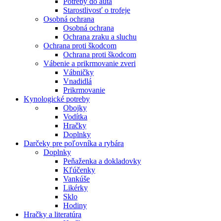
Potreby do auta
Starostlivosť o trofeje
Osobná ochrana
Osobná ochrana
Ochrana zraku a sluchu
Ochrana proti škodcom
Ochrana proti škodcom
Vábenie a prikrmovanie zveri
Vábničky
Vnadidlá
Prikrmovanie
Kynologické potreby
Obojky
Vodítka
Hračky
Doplnky
Darčeky pre poľovníka a rybára
Doplnky
Peňaženka a dokladovky
Kľúčenky
Vankúše
Likérky
Sklo
Hodiny
Hračky a literatúra