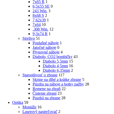
7x65 R
1
6,5x55 SE
0
243 Win.
3
8x68 S
2
7,62x39
1
7x64
10
.308 Win.
12
9,3x74 R
1
Strelivo
51
Poplašné náboje
1
Jatočné náboje
0
Plynovné náboje
4
Diabolo, CO2 bombičky
43
Diabolo 5,5mm
15
Diabolo 4,5mm
16
Diabolo 6,35mm
2
Starostlivosť o zbrane
117
Skrine na dlhé a krátke zbrane
5
Púzdra na náboje a botky pažby
28
Remene na zbraň
22
Čistenie zbraní
23
Puzdrá na zbrane
28
Optika
59
Montáže
16
Laserový nastreľovač
2