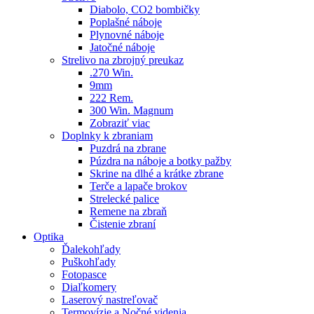
Diabolo, CO2 bombičky
Poplašné náboje
Plynovné náboje
Jatočné náboje
Strelivo na zbrojný preukaz
.270 Win.
9mm
222 Rem.
300 Win. Magnum
Zobraziť viac
Doplnky k zbraniam
Puzdrá na zbrane
Púzdra na náboje a botky pažby
Skrine na dlhé a krátke zbrane
Terče a lapače brokov
Strelecké palice
Remene na zbraň
Čistenie zbraní
Optika
Ďalekohľady
Puškohľady
Fotopasce
Diaľkomery
Laserový nastreľovač
Termovízie a Nočné videnia