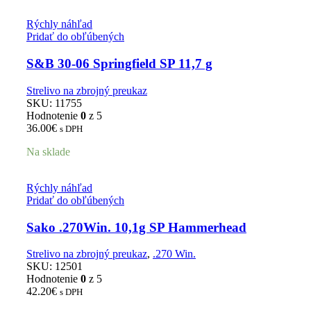
Rýchly náhľad
Pridať do obľúbených
S&B 30-06 Springfield SP 11,7 g
Strelivo na zbrojný preukaz
SKU:
11755
Hodnotenie
0
z 5
36.00
€
s DPH
Na sklade
Rýchly náhľad
Pridať do obľúbených
Sako .270Win. 10,1g SP Hammerhead
Strelivo na zbrojný preukaz
,
.270 Win.
SKU:
12501
Hodnotenie
0
z 5
42.20
€
s DPH