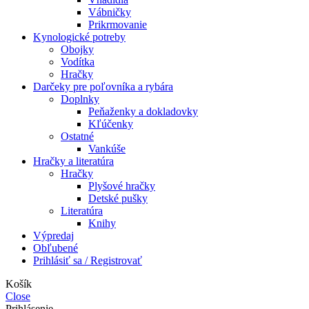
Vábničky
Prikrmovanie
Kynologické potreby
Obojky
Vodítka
Hračky
Darčeky pre poľovníka a rybára
Doplnky
Peňaženky a dokladovky
Kľúčenky
Ostatné
Vankúše
Hračky a literatúra
Hračky
Plyšové hračky
Detské pušky
Literatúra
Knihy
Výpredaj
Obľubené
Prihlásiť sa / Registrovať
Košík
Close
Prihlásenie