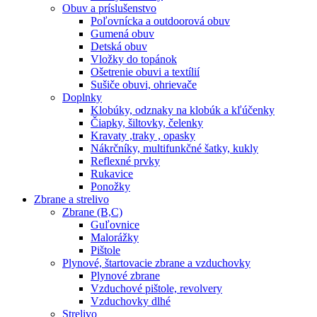
Obuv a príslušenstvo
Poľovnícka a outdoorová obuv
Gumená obuv
Detská obuv
Vložky do topánok
Ošetrenie obuvi a textílií
Sušiče obuvi, ohrievače
Doplnky
Klobúky, odznaky na klobúk a kľúčenky
Čiapky, šiltovky, čelenky
Kravaty ,traky , opasky
Nákrčníky, multifunkčné šatky, kukly
Reflexné prvky
Rukavice
Ponožky
Zbrane a strelivo
Zbrane (B,C)
Guľovnice
Malorážky
Pištole
Plynové, štartovacie zbrane a vzduchovky
Plynové zbrane
Vzduchové pištole, revolvery
Vzduchovky dlhé
Strelivo