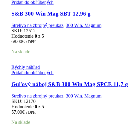
Pridať do obľúbených
S&B 300 Win Mag SBT 12,96 g
Strelivo na zbrojný preukaz
,
300 Win. Magnum
SKU:
12512
Hodnotenie
0
z 5
68.00
€
s DPH
Na sklade
Rýchly náhľad
Pridať do obľúbených
Guľový náboj S&B 300 Win Mag SPCE 11,7 g
Strelivo na zbrojný preukaz
,
300 Win. Magnum
SKU:
12170
Hodnotenie
0
z 5
57.00
€
s DPH
Na sklade