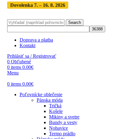
Dovolenka 7. – 16. 8. 2026
Objednávky expedujeme po
dovolenke
· Dodanie zásielky 3-5 dní
Search
Doprava a platba
Kontakt
Prihlásiť sa / Registrovať
0
Obľubené
0
items
0.00
€
Menu
0
items
0.00
€
Poľovnícke oblečenie
Pánska móda
Tričká
Košele
Mikiny a svetre
Bundy a vesty
Nohavice
Termo prádlo