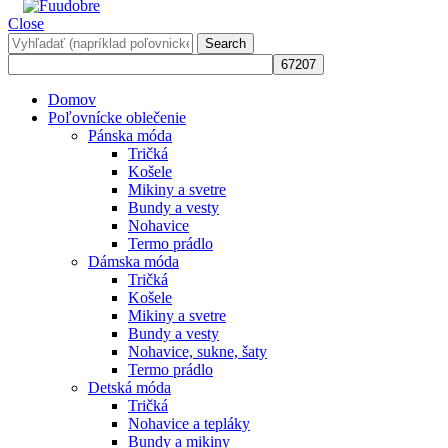
Close
Search
Domov
Poľovnícke oblečenie
Pánska móda
Tričká
Košele
Mikiny a svetre
Bundy a vesty
Nohavice
Termo prádlo
Dámska móda
Tričká
Košele
Mikiny a svetre
Bundy a vesty
Nohavice, sukne, šaty
Termo prádlo
Detská móda
Tričká
Nohavice a tepláky
Bundy a mikiny