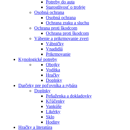
Potreby do auta
Starostlivosť o trofeje
Osobná ochrana
Osobná ochrana
Ochrana zraku a sluchu
Ochrana proti škodcom
Ochrana proti škodcom
Vábenie a prikrmovanie zveri
Vábničky
Vnadidlá
Prikrmovanie
Kynologické potreby
Obojky
Vodítka
Hračky
Doplnky
Darčeky pre poľovníka a rybára
Doplnky
Peňaženka a dokladovky
Kľúčenky
Vankúše
Likérky
Sklo
Hodiny
Hračky a literatúra