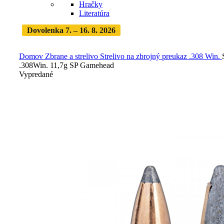
Hračky
Literatúra
Dovolenka 7. – 16. 8. 2026
Objednávky expedujeme po
dovolenke
· Dodanie zásielky 3-5 dní
Domov
Zbrane a strelivo
Strelivo na zbrojný preukaz
.308 Win.
.308Win. 11,7g SP Gamehead
Vypredané