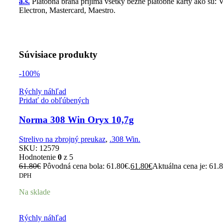
a.s.
Platobná brána prijíma všetky bežné platobné karty ako sú
Electron, Mastercard, Maestro.
Súvisiace produkty
-100%
Rýchly náhľad
Pridať do obľúbených
Norma 308 Win Oryx 10,7g
Strelivo na zbrojný preukaz
,
.308 Win.
SKU:
12579
Hodnotenie
0
z 5
61.80
€
Pôvodná cena bola: 61.80€.
61.80
€
Aktuálna cena je: 61.
DPH
Na sklade
Rýchly náhľad