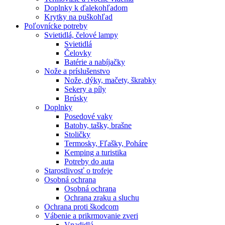
Doplnky k ďalekohľadom
Krytky na puškohľad
Poľovnícke potreby
Svietidlá, čelové lampy
Svietidlá
Čelovky
Batérie a nabíjačky
Nože a príslušenstvo
Nože, dýky, mačety, škrabky
Sekery a píly
Brúsky
Doplnky
Posedové vaky
Batohy, tašky, brašne
Stoličky
Termosky, Fľašky, Poháre
Kemping a turistika
Potreby do auta
Starostlivosť o trofeje
Osobná ochrana
Osobná ochrana
Ochrana zraku a sluchu
Ochrana proti škodcom
Vábenie a prikrmovanie zveri
Vnadidlá