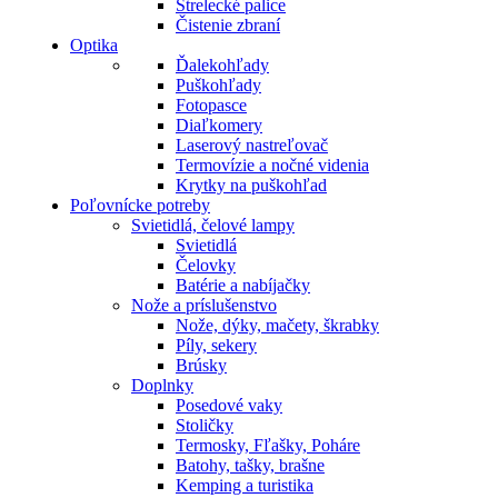
Strelecké palice
Čistenie zbraní
Optika
Ďalekohľady
Puškohľady
Fotopasce
Diaľkomery
Laserový nastreľovač
Termovízie a nočné videnia
Krytky na puškohľad
Poľovnícke potreby
Svietidlá, čelové lampy
Svietidlá
Čelovky
Batérie a nabíjačky
Nože a príslušenstvo
Nože, dýky, mačety, škrabky
Píly, sekery
Brúsky
Doplnky
Posedové vaky
Stoličky
Termosky, Fľašky, Poháre
Batohy, tašky, brašne
Kemping a turistika