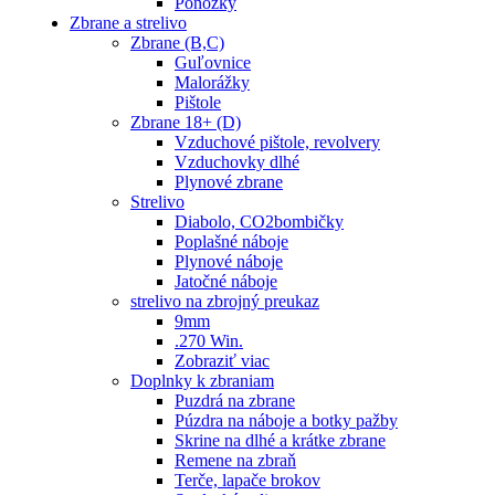
Ponožky
Zbrane a strelivo
Zbrane (B,C)
Guľovnice
Malorážky
Pištole
Zbrane 18+ (D)
Vzduchové pištole, revolvery
Vzduchovky dlhé
Plynové zbrane
Strelivo
Diabolo, CO2bombičky
Poplašné náboje
Plynové náboje
Jatočné náboje
strelivo na zbrojný preukaz
9mm
.270 Win.
Zobraziť viac
Doplnky k zbraniam
Puzdrá na zbrane
Púzdra na náboje a botky pažby
Skrine na dlhé a krátke zbrane
Remene na zbraň
Terče, lapače brokov