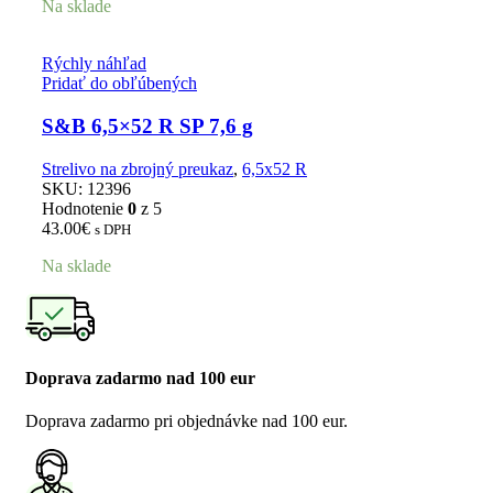
Na sklade
Rýchly náhľad
Pridať do obľúbených
S&B 6,5×52 R SP 7,6 g
Strelivo na zbrojný preukaz
,
6,5x52 R
SKU:
12396
Hodnotenie
0
z 5
43.00
€
s DPH
Na sklade
Doprava zadarmo nad 100 eur
Doprava zadarmo pri objednávke nad 100 eur.