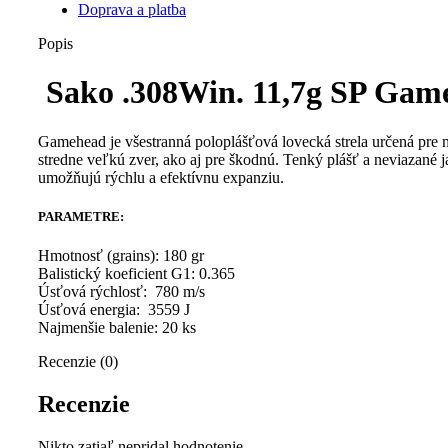
Doprava a platba
Popis
Sako .308Win. 11,7g SP Gam
Gamehead je všestranná poloplášťová lovecká strela určená pre 
stredne veľkú zver, ako aj pre škodnú. Tenký plášť a neviazané j
umožňujú rýchlu a efektívnu expanziu.
PARAMETRE:
Hmotnosť (grains): 180 gr
Balistický koeficient G1: 0.365
Úsťová rýchlosť: 780 m/s
Úsťová energia: 3559 J
Najmenšie balenie: 20 ks
Recenzie (0)
Recenzie
Nikto zatiaľ nepridal hodnotenie.