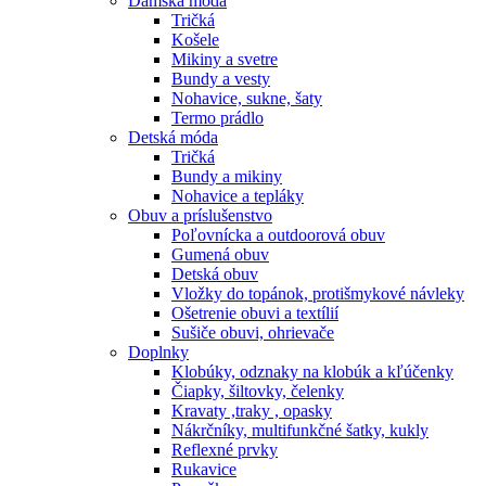
Dámska móda
Tričká
Košele
Mikiny a svetre
Bundy a vesty
Nohavice, sukne, šaty
Termo prádlo
Detská móda
Tričká
Bundy a mikiny
Nohavice a tepláky
Obuv a príslušenstvo
Poľovnícka a outdoorová obuv
Gumená obuv
Detská obuv
Vložky do topánok, protišmykové návleky
Ošetrenie obuvi a textílií
Sušiče obuvi, ohrievače
Doplnky
Klobúky, odznaky na klobúk a kľúčenky
Čiapky, šiltovky, čelenky
Kravaty ,traky , opasky
Nákrčníky, multifunkčné šatky, kukly
Reflexné prvky
Rukavice