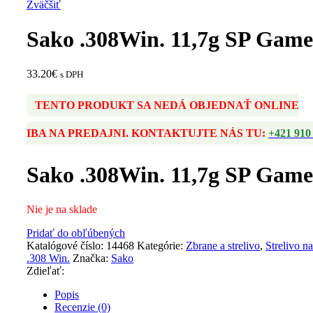
Zväčšiť
Sako .308Win. 11,7g SP Gam
33.20
€
s DPH
TENTO PRODUKT SA NEDÁ OBJEDNAŤ ONLINE
IBA NA PREDAJNI. KONTAKTUJTE NÁS TU:
+421 910
Sako .308Win. 11,7g SP Gam
Nie je na sklade
Pridať do obľúbených
Katalógové číslo:
14468
Kategórie:
Zbrane a strelivo
,
Strelivo n
.308 Win.
Značka:
Sako
Zdieľať:
Popis
Recenzie (0)