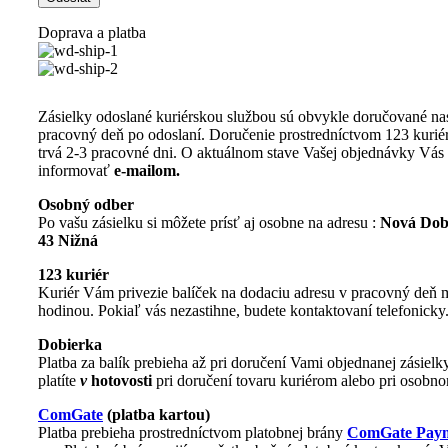
Doprava a platba
Zásielky odoslané kuriérskou službou sú obvykle doručované na
pracovný deň po odoslaní. Doručenie prostredníctvom 123 kurié
trvá 2-3 pracovné dni. O aktuálnom stave Vašej objednávky Vá
informovať
e-mailom.
Osobný odber
Po vašu zásielku si môžete prísť aj osobne na adresu :
Nová Dob
43 Nižná
123 kuriér
Kuriér Vám privezie balíček na dodaciu adresu v pracovný deň m
hodinou. Pokiaľ vás nezastihne, budete kontaktovaní telefonicky
Dobierka
Platba za balík prebieha až pri doručení Vami objednanej zásielk
platíte
v
hotovosti
pri doručení tovaru kuriérom alebo pri osobn
ComGate
(platba kartou)
Platba prebieha prostredníctvom platobnej brány
ComGate Paym