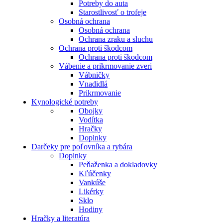
Potreby do auta
Starostlivosť o trofeje
Osobná ochrana
Osobná ochrana
Ochrana zraku a sluchu
Ochrana proti škodcom
Ochrana proti škodcom
Vábenie a prikrmovanie zveri
Vábničky
Vnadidlá
Prikrmovanie
Kynologické potreby
Obojky
Vodítka
Hračky
Doplnky
Darčeky pre poľovníka a rybára
Doplnky
Peňaženka a dokladovky
Kľúčenky
Vankúše
Likérky
Sklo
Hodiny
Hračky a literatúra