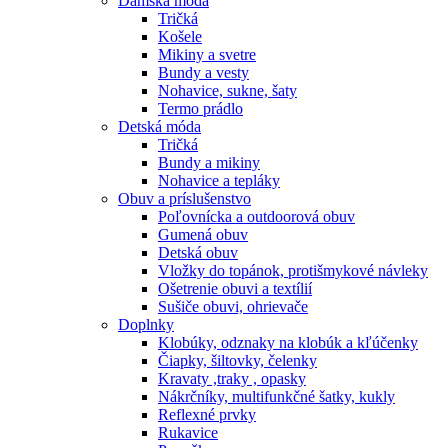
Dámska móda
Tričká
Košele
Mikiny a svetre
Bundy a vesty
Nohavice, sukne, šaty
Termo prádlo
Detská móda
Tričká
Bundy a mikiny
Nohavice a tepláky
Obuv a príslušenstvo
Poľovnícka a outdoorová obuv
Gumená obuv
Detská obuv
Vložky do topánok, protišmykové návleky
Ošetrenie obuvi a textílií
Sušiče obuvi, ohrievače
Doplnky
Klobúky, odznaky na klobúk a kľúčenky
Čiapky, šiltovky, čelenky
Kravaty ,traky , opasky
Nákrčníky, multifunkčné šatky, kukly
Reflexné prvky
Rukavice