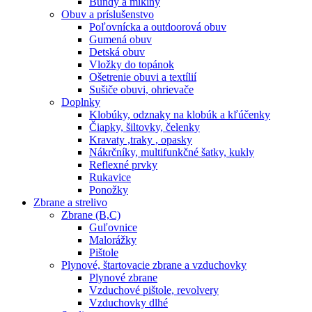
Bundy a mikiny
Obuv a príslušenstvo
Poľovnícka a outdoorová obuv
Gumená obuv
Detská obuv
Vložky do topánok
Ošetrenie obuvi a textílií
Sušiče obuvi, ohrievače
Doplnky
Klobúky, odznaky na klobúk a kľúčenky
Čiapky, šiltovky, čelenky
Kravaty ,traky , opasky
Nákrčníky, multifunkčné šatky, kukly
Reflexné prvky
Rukavice
Ponožky
Zbrane a strelivo
Zbrane (B,C)
Guľovnice
Malorážky
Pištole
Plynové, štartovacie zbrane a vzduchovky
Plynové zbrane
Vzduchové pištole, revolvery
Vzduchovky dlhé