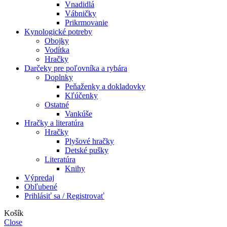
Vnadidlá
Vábničky
Prikrmovanie
Kynologické potreby
Obojky
Vodítka
Hračky
Darčeky pre poľovníka a rybára
Doplnky
Peňaženky a dokladovky
Kľúčenky
Ostatné
Vankúše
Hračky a literatúra
Hračky
Plyšové hračky
Detské pušky
Literatúra
Knihy
Výpredaj
Obľubené
Prihlásiť sa / Registrovať
Košík
Close