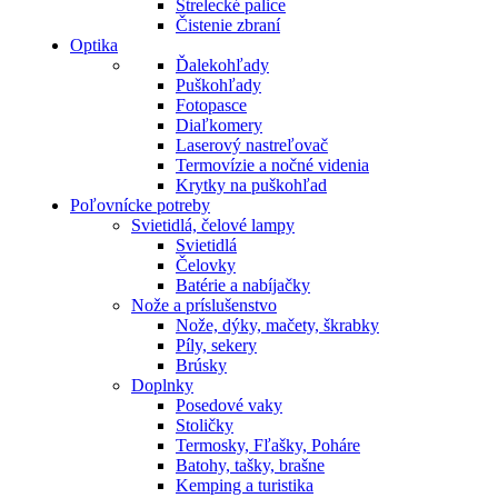
Strelecké palice
Čistenie zbraní
Optika
Ďalekohľady
Puškohľady
Fotopasce
Diaľkomery
Laserový nastreľovač
Termovízie a nočné videnia
Krytky na puškohľad
Poľovnícke potreby
Svietidlá, čelové lampy
Svietidlá
Čelovky
Batérie a nabíjačky
Nože a príslušenstvo
Nože, dýky, mačety, škrabky
Píly, sekery
Brúsky
Doplnky
Posedové vaky
Stoličky
Termosky, Fľašky, Poháre
Batohy, tašky, brašne
Kemping a turistika