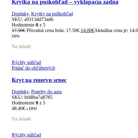
Krytka na puškohľad – vyklápacia zadná
Doplnky
,
Krytky na puškohľad
SKU:
a9313dd73ad6
Hodnotenie
0
z 5
17.50
€
Pôvodná cena bola: 17.50€.
14.00
€
Aktuálna cena je: 14.
DPH
Na sklade
Rýchly náhľad
Pridať do obľúbených
Kryt na rezervu srnec
Doplnky
,
Potreby do auta
SKU:
bf48ba7a8785
Hodnotenie
0
z 5
48.40
€
s DPH
Na sklade
Rýchly náhľad