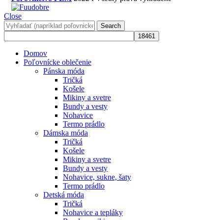
Close
Search
Domov
Poľovnícke oblečenie
Pánska móda
Tričká
Košele
Mikiny a svetre
Bundy a vesty
Nohavice
Termo prádlo
Dámska móda
Tričká
Košele
Mikiny a svetre
Bundy a vesty
Nohavice, sukne, šaty
Termo prádlo
Detská móda
Tričká
Nohavice a tepláky