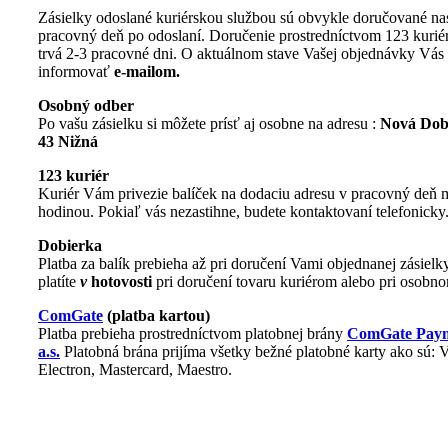
Zásielky odoslané kuriérskou službou sú obvykle doručované na
pracovný deň po odoslaní. Doručenie prostredníctvom 123 kurié
trvá 2-3 pracovné dni. O aktuálnom stave Vašej objednávky Vá
informovať
e-mailom.
Osobný odber
Po vašu zásielku si môžete prísť aj osobne na adresu :
Nová Dob
43 Nižná
123 kuriér
Kuriér Vám privezie balíček na dodaciu adresu v pracovný deň m
hodinou. Pokiaľ vás nezastihne, budete kontaktovaní telefonicky
Dobierka
Platba za balík prebieha až pri doručení Vami objednanej zásielk
platíte
v
hotovosti
pri doručení tovaru kuriérom alebo pri osobn
ComGate
(platba kartou)
Platba prebieha prostredníctvom platobnej brány
ComGate Paym
a.s.
Platobná brána prijíma všetky bežné platobné karty ako sú
Electron, Mastercard, Maestro.