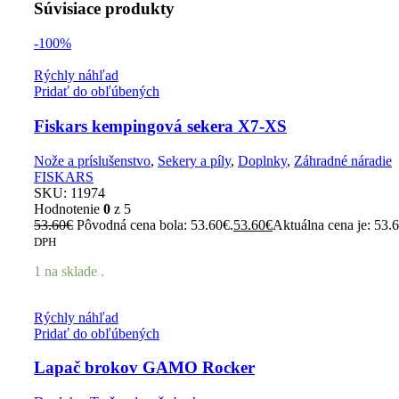
Súvisiace produkty
-100%
Rýchly náhľad
Pridať do obľúbených
Fiskars kempingová sekera X7-XS
Nože a príslušenstvo
,
Sekery a píly
,
Doplnky
,
Záhradné náradie
FISKARS
SKU:
11974
Hodnotenie
0
z 5
53.60
€
Pôvodná cena bola: 53.60€.
53.60
€
Aktuálna cena je: 53.
DPH
1 na sklade .
Rýchly náhľad
Pridať do obľúbených
Lapač brokov GAMO Rocker