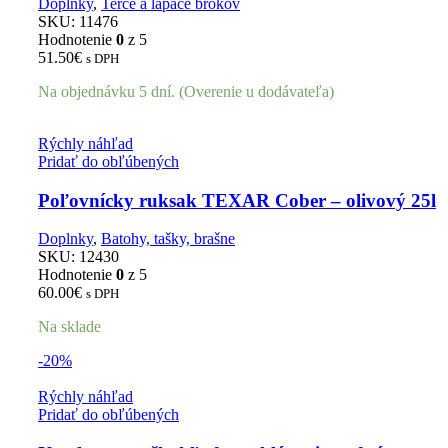
Doplnky
,
Terče a lapače brokov
SKU:
11476
Hodnotenie
0
z 5
51.50
€
s DPH
Na objednávku 5 dní. (Overenie u dodávateľa)
Rýchly náhľad
Pridať do obľúbených
Poľovnícky ruksak TEXAR Cober – olivový 25l
Doplnky
,
Batohy, tašky, brašne
SKU:
12430
Hodnotenie
0
z 5
60.00
€
s DPH
Na sklade
-20%
Rýchly náhľad
Pridať do obľúbených