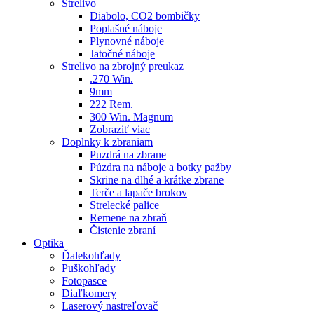
Strelivo
Diabolo, CO2 bombičky
Poplašné náboje
Plynovné náboje
Jatočné náboje
Strelivo na zbrojný preukaz
.270 Win.
9mm
222 Rem.
300 Win. Magnum
Zobraziť viac
Doplnky k zbraniam
Puzdrá na zbrane
Púzdra na náboje a botky pažby
Skrine na dlhé a krátke zbrane
Terče a lapače brokov
Strelecké palice
Remene na zbraň
Čistenie zbraní
Optika
Ďalekohľady
Puškohľady
Fotopasce
Diaľkomery
Laserový nastreľovač