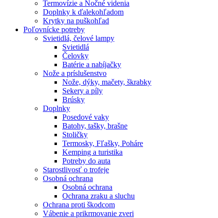
Termovízie a Nočné videnia
Doplnky k ďalekohľadom
Krytky na puškohľad
Poľovnícke potreby
Svietidlá, čelové lampy
Svietidlá
Čelovky
Batérie a nabíjačky
Nože a príslušenstvo
Nože, dýky, mačety, škrabky
Sekery a píly
Brúsky
Doplnky
Posedové vaky
Batohy, tašky, brašne
Stoličky
Termosky, Fľašky, Poháre
Kemping a turistika
Potreby do auta
Starostlivosť o trofeje
Osobná ochrana
Osobná ochrana
Ochrana zraku a sluchu
Ochrana proti škodcom
Vábenie a prikrmovanie zveri