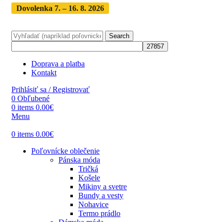
Dovolenka 7. – 16. 8. 2026
Objednávky expedujeme po
dovolenke
· Dodanie zásielky 3-5 dní
Search
Doprava a platba
Kontakt
Prihlásiť sa / Registrovať
0
Obľubené
0
items
0.00
€
Menu
0
items
0.00
€
Poľovnícke oblečenie
Pánska móda
Tričká
Košele
Mikiny a svetre
Bundy a vesty
Nohavice
Termo prádlo