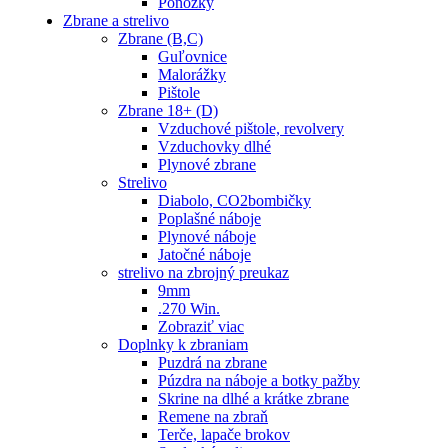
Ponožky
Zbrane a strelivo
Zbrane (B,C)
Guľovnice
Malorážky
Pištole
Zbrane 18+ (D)
Vzduchové pištole, revolvery
Vzduchovky dlhé
Plynové zbrane
Strelivo
Diabolo, CO2bombičky
Poplašné náboje
Plynové náboje
Jatočné náboje
strelivo na zbrojný preukaz
9mm
.270 Win.
Zobraziť viac
Doplnky k zbraniam
Puzdrá na zbrane
Púzdra na náboje a botky pažby
Skrine na dlhé a krátke zbrane
Remene na zbraň
Terče, lapače brokov