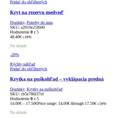
Pridať do obľúbených
Kryt na rezervu medveď
Doplnky
,
Potreby do auta
SKU:
a2019e25f600
Hodnotenie
0
z 5
48.40
€
s DPH
Na sklade
-20%
Rýchly náhľad
Pridať do obľúbených
Krytka na puškohľad – vyklápacia predná
Doplnky
,
Krytky na puškohľad
SKU:
cb5e786f37ef
Hodnotenie
0
z 5
14.00
€
–
17.50
€
Price range: 14.00€ through 17.50€
s DPH
Na sklade