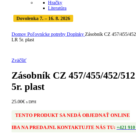
Hračky
Literatúra
Dovolenka 7. – 16. 8. 2026
Objednávky expedujeme po
dovolenke
· Dodanie zásielky 3-5 dní
Domov
Poľovnícke potreby
Doplnky
Zásobník CZ 457/455/452
LR 5r. plast
Zväčšiť
Zásobník CZ 457/455/452/512
5r. plast
25.00
€
s DPH
TENTO PRODUKT SA NEDÁ OBJEDNAŤ ONLINE
IBA NA PREDAJNI. KONTAKTUJTE NÁS TU:
+421 910