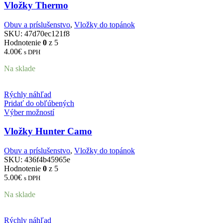
Vložky Thermo
Obuv a príslušenstvo
,
Vložky do topánok
SKU:
47d70ec121f8
Hodnotenie
0
z 5
4.00
€
s DPH
Na sklade
Rýchly náhľad
Pridať do obľúbených
Výber možností
Vložky Hunter Camo
Obuv a príslušenstvo
,
Vložky do topánok
SKU:
436f4b45965e
Hodnotenie
0
z 5
5.00
€
s DPH
Na sklade
Rýchly náhľad