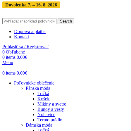
Dovolenka 7. – 16. 8. 2026
Objednávky expedujeme po
dovolenke
· Dodanie zásielky 3-5 dní
Search
Doprava a platba
Kontakt
Prihlásiť sa / Registrovať
0
Obľubené
0
items
0.00
€
Menu
0
items
0.00
€
Poľovnícke oblečenie
Pánska móda
Tričká
Košele
Mikiny a svetre
Bundy a vesty
Nohavice
Termo prádlo
Dámska móda
Tričká