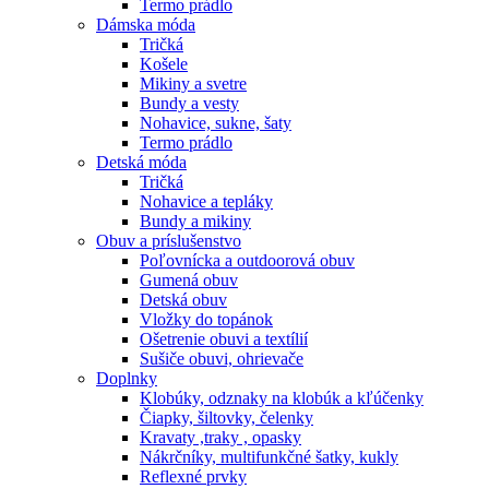
Termo prádlo
Dámska móda
Tričká
Košele
Mikiny a svetre
Bundy a vesty
Nohavice, sukne, šaty
Termo prádlo
Detská móda
Tričká
Nohavice a tepláky
Bundy a mikiny
Obuv a príslušenstvo
Poľovnícka a outdoorová obuv
Gumená obuv
Detská obuv
Vložky do topánok
Ošetrenie obuvi a textílií
Sušiče obuvi, ohrievače
Doplnky
Klobúky, odznaky na klobúk a kľúčenky
Čiapky, šiltovky, čelenky
Kravaty ,traky , opasky
Nákrčníky, multifunkčné šatky, kukly
Reflexné prvky