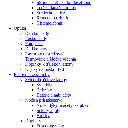
Skrine na dlhé a krátke zbrane
Terče a lapače brokov
Strelecké palice
Remene na zbraň
Čistenie zbraní
Optika
Ďalekohľady
Puškohľady
Fotopasce
Diaľkomery
Laserový nastreľovač
Termovízie a Nočné videnia
Doplnky k ďalekohľadom
Krytky na puškohľad
Poľovnícke potreby
Svietidlá, čelové lampy
Svietidlá
Čelovky
Batérie a nabíjačky
Nože a príslušenstvo
Nože, dýky, mačety, škrabky
Sekery a píly
Brúsky
Doplnky
Posedové vaky