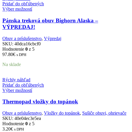
Pridať do obľúbených
Výber možností
Pánska treková obuv Bighorn Alaska –
VÝPREDAJ!
Obuv a príslušenstvo
,
Výpredaj
SKU:
40dca16cbcf0
Hodnotenie
0
z 5
97.80
€
s DPH
Na sklade
Rýchly náhľad
Pridať do obľúbených
Výber možností
Thermopad vložky do topánok
Obuv a príslušenstvo
,
Vložky do topánok
,
Sušiče obuvi, ohrievače
SKU:
40e04ec3e5ea
Hodnotenie
0
z 5
3.20
€
s DPH