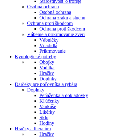
Starostlivosť o trofeje
Osobná ochrana
Osobná ochrana
Ochrana zraku a sluchu
Ochrana proti škodcom
Ochrana proti škodcom
Vábenie a prikrmovanie zveri
Vábničky
Vnadidlá
Prikrmovanie
Kynologické potreby
Obojky
Vodítka
Hračky
Doplnky
Darčeky pre poľovníka a rybára
Doplnky
Peňaženka a dokladovky
Kľúčenky
Vankúše
Likérky
Sklo
Hodiny
Hračky a literatúra
Hračky