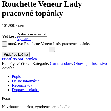
Rouchette Veneur Lady
pracovné topánky
101.90
€
s DPH
Veľkosť
Vymazať
množstvo Rouchette Veneur Lady pracovné topánky
Pridať do košíka
Pridať do obľúbených
Katalógové číslo:
-
Kategórie:
Gumená obuv
,
Obuv a príslušenstvo
Zdieľať:
Popis
Ďalšie informácie
Recenzie (0)
Doprava a platba
Popis
Navrhnuté na prácu, vyrobené pre pohodlie.