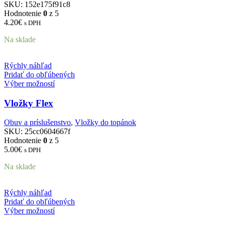
SKU:
152e175f91c8
Hodnotenie
0
z 5
4.20
€
s DPH
Na sklade
Rýchly náhľad
Pridať do obľúbených
Výber možností
Vložky Flex
Obuv a príslušenstvo
,
Vložky do topánok
SKU:
25cc0604667f
Hodnotenie
0
z 5
5.00
€
s DPH
Na sklade
Rýchly náhľad
Pridať do obľúbených
Výber možností