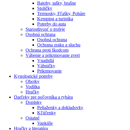
Batohy, tašky, brašne
Stoličky
Termosky, Fľašky, Poháre
Kemping a turistika
Potreby do auta
Starostlivosť o trofeje
Osobná ochrana
Osobná ochrana
Ochrana zraku a sluchu
Ochrana proti škodcom
Vábenie a prikrmovanie zveri
Vnadidlá
Vábničky
Prikrmovanie
Kynologické potreby
Obojky
Vodítka
Hračky
Darčeky pre poľovníka a rybára
Doplnky
Peňaženky a dokladovky
Kľúčenky
Ostatné
Vankúše
Hračky a literatúra