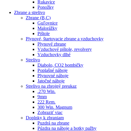
Rukavice
Ponožky
Zbrane a strelivo
Zbrane (B,C)
Guľovnice
Malorážky
Pištole
Plynové, štartovacie zbrane a vzduchovky
Plynové zbrane
Vzduchové pištole, revolvery
Vzduchovky dlhé
Strelivo
Diabolo, CO2 bombičky
Poplašné náboje
Plynovné náboje
Jatočné náboje
Strelivo na zbrojný preukaz
.270 Win.
9mm
222 Rem.
300 Win. Magnum
Zobraziť viac
Doplnky k zbraniam
Puzdrá na zbrane
Púzdra na náboje a botky pažby