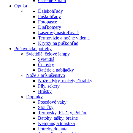
Čistenie zbraní
Optika
Ďalekohľady
Puškohľady
Fotopasce
Diaľkomery
Laserový nastreľovač
Termovízie a nočné videnia
Krytky na puškohľad
Poľovnícke potreby
Svietidlá, čelové lampy
Svietidlá
Čelovky
Batérie a nabíjačky
Nože a príslušenstvo
Nože, dýky, mačety, škrabky
Píly, sekery
Brúsky
Doplnky
Posedové vaky
Stoličky
Termosky, Fľašky, Poháre
Batohy, tašky, brašne
Kemping a turistika
Potreby do auta