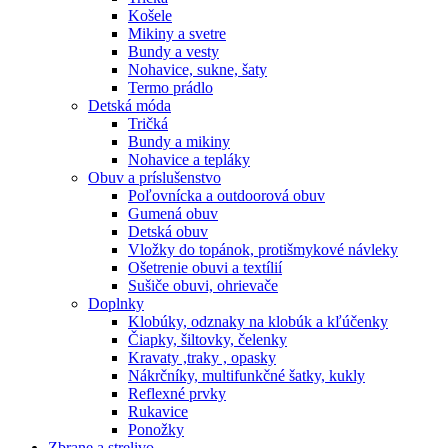
Košele
Mikiny a svetre
Bundy a vesty
Nohavice, sukne, šaty
Termo prádlo
Detská móda
Tričká
Bundy a mikiny
Nohavice a tepláky
Obuv a príslušenstvo
Poľovnícka a outdoorová obuv
Gumená obuv
Detská obuv
Vložky do topánok, protišmykové návleky
Ošetrenie obuvi a textílií
Sušiče obuvi, ohrievače
Doplnky
Klobúky, odznaky na klobúk a kľúčenky
Čiapky, šiltovky, čelenky
Kravaty ,traky , opasky
Nákrčníky, multifunkčné šatky, kukly
Reflexné prvky
Rukavice
Ponožky
Zbrane a strelivo