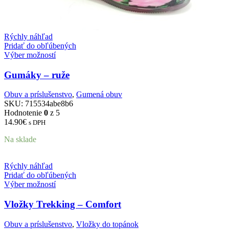
Rýchly náhľad
Pridať do obľúbených
Výber možností
Gumáky – ruže
Obuv a príslušenstvo
,
Gumená obuv
SKU:
715534abe8b6
Hodnotenie
0
z 5
14.90
€
s DPH
Na sklade
Rýchly náhľad
Pridať do obľúbených
Výber možností
Vložky Trekking – Comfort
Obuv a príslušenstvo
,
Vložky do topánok