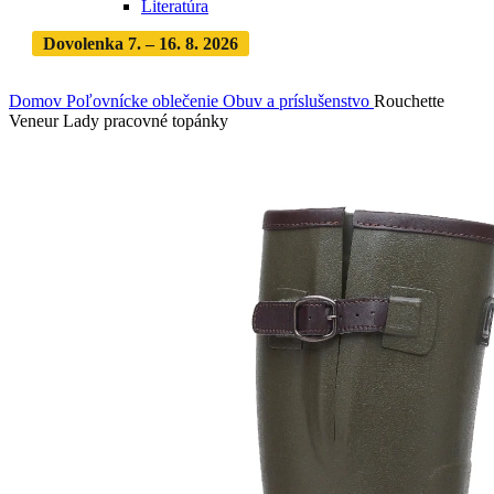
Literatúra
Dovolenka 7. – 16. 8. 2026
Objednávky expedujeme po
dovolenke
· Dodanie zásielky 3-5 dní
Domov
Poľovnícke oblečenie
Obuv a príslušenstvo
Rouchette
Veneur Lady pracovné topánky