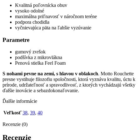
Kvalitná poľovnícka obuv
vysoko odolné
maximálna priľnavosť v náročnom teréne
podpora chodidla
vyčnievajúca päta na ľahšie vyzúvanie
Parametre
gumový zvršok
podšívka z mikrovlákna
Penová stielka Feel Foam
S nohami pevne na zemi, s hlavou v oblakoch
. Motto Rouchette
presne vystihuje filozofiu spoločnosti, ktorá vyznáva kvalitu, úctu k
prírode, udržateľnosť a spravodlivosť, z ktorých vychádzajú všetky
ďalšie inovácie a sebazdokonaľovanie.
Ďalšie informácie
Veľkosť
38
,
39
,
40
Recenzie (0)
Recenzie