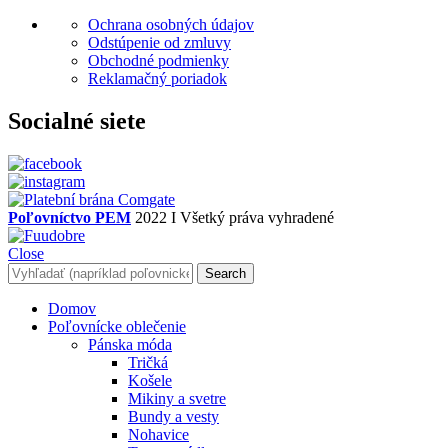
Ochrana osobných údajov
Odstúpenie od zmluvy
Obchodné podmienky
Reklamačný poriadok
Socialné siete
Poľovníctvo PEM
2022 I Všetký práva vyhradené
Close
Search
Domov
Poľovnícke oblečenie
Pánska móda
Tričká
Košele
Mikiny a svetre
Bundy a vesty
Nohavice