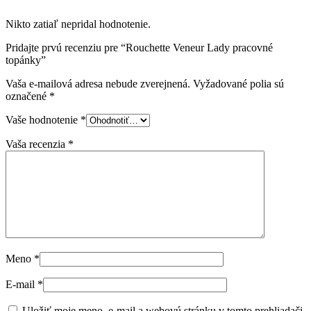
Nikto zatiaľ nepridal hodnotenie.
Pridajte prvú recenziu pre “Rouchette Veneur Lady pracovné
topánky”
Vaša e-mailová adresa nebude zverejnená.
Vyžadované polia sú
označené
*
Vaše hodnotenie
*
Vaša recenzia
*
Meno
*
E-mail
*
Uložiť moje meno, e-mail a webovú stránku v tomto prehliadači