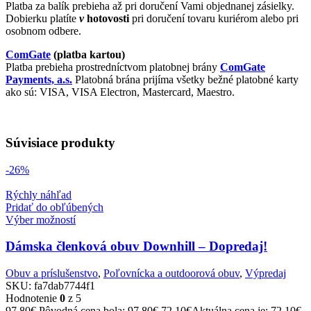
Platba za balík prebieha až pri doručení Vami objednanej zásielky.
Dobierku platíte
v
hotovosti
pri doručení tovaru kuriérom alebo pri
osobnom odbere.
ComGate
(platba kartou)
Platba prebieha prostredníctvom platobnej brány
ComGate
Payments, a.s.
Platobná brána prijíma všetky bežné platobné karty
ako sú: VISA, VISA Electron, Mastercard, Maestro.
Súvisiace produkty
-26%
Rýchly náhľad
Pridať do obľúbených
Výber možností
Dámska členková obuv Downhill – Dopredaj!
Obuv a príslušenstvo
,
Poľovnícka a outdoorová obuv
,
Výpredaj
SKU:
fa7dab7744f1
Hodnotenie
0
z 5
97.80
€
Pôvodná cena bola: 97.80€.
72.10
€
Aktuálna cena je: 72.10€.