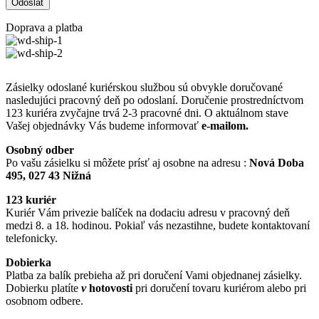
Doprava a platba
Zásielky odoslané kuriérskou službou sú obvykle doručované
nasledujúci pracovný deň po odoslaní. Doručenie prostredníctvom
123 kuriéra zvyčajne trvá 2-3 pracovné dni. O aktuálnom stave
Vašej objednávky Vás budeme informovať
e-mailom.
Osobný odber
Po vašu zásielku si môžete prísť aj osobne na adresu :
Nová Doba
495, 027 43 Nižná
123 kuriér
Kuriér Vám privezie balíček na dodaciu adresu v pracovný deň
medzi 8. a 18. hodinou. Pokiaľ vás nezastihne, budete kontaktovaní
telefonicky.
Dobierka
Platba za balík prebieha až pri doručení Vami objednanej zásielky.
Dobierku platíte
v
hotovosti
pri doručení tovaru kuriérom alebo pri
osobnom odbere.