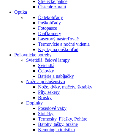
Strelecké palice
Čistenie zbraní
Optika
Ďalekohľady
Puškohľady
Fotopasce
Diaľkomery
Laserový nastreľovač
Termovízie a nočné videnia
Krytky na puškohľad
Poľovnícke potreby
Svietidlá, čelové lampy
Svietidlá
Čelovky
Batérie a nabíjačky
Nože a príslušenstvo
Nože, dýky, mačety, škrabky
Píly, sekery
Brúsky
Doplnky
Posedové vaky
Stoličky
Termosky, Fľašky, Poháre
Batohy, tašky, brašne
Kemping a turistika