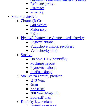
Reflexné prvky
Rukavice
Ponožky
Zbrane a strelivo
Zbrane (B,C)
Guľovnice
Malorážky
Pištole
Plynové, štartovacie zbrane a vzduchovky
Plynové zbrane
Vzduchové pištole, revolvery
Vzduchovky dlhé
Strelivo
Diabolo, CO2 bombičky
Poplašné náboje
Plynovné náboje
Jatočné náboje
Strelivo na zbrojný preukaz
.270 Win.
9mm
222 Rem.
300 Win. Magnum
Zobraziť viac
Doplnky k zbraniam
Puzdrá na zbrane