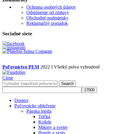
Ochrana osobných údajov
Odstúpenie od zmluvy
Obchodné podmienky
Reklamačný poriadok
Socialné siete
Poľovníctvo PEM
2022 I Všetký práva vyhradené
Close
Search
Domov
Poľovnícke oblečenie
Pánska móda
Tričká
Košele
Mikiny a svetre
Bundy a vesty