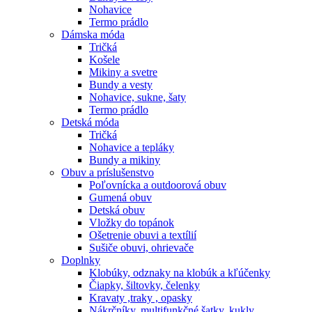
Nohavice
Termo prádlo
Dámska móda
Tričká
Košele
Mikiny a svetre
Bundy a vesty
Nohavice, sukne, šaty
Termo prádlo
Detská móda
Tričká
Nohavice a tepláky
Bundy a mikiny
Obuv a príslušenstvo
Poľovnícka a outdoorová obuv
Gumená obuv
Detská obuv
Vložky do topánok
Ošetrenie obuvi a textílií
Sušiče obuvi, ohrievače
Doplnky
Klobúky, odznaky na klobúk a kľúčenky
Čiapky, šiltovky, čelenky
Kravaty ,traky , opasky
Nákrčníky, multifunkčné šatky, kukly