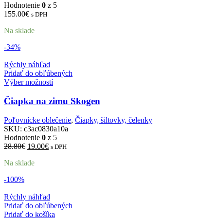
Hodnotenie
0
z 5
155.00
€
s DPH
Na sklade
-34%
Rýchly náhľad
Pridať do obľúbených
Výber možností
Čiapka na zimu Skogen
Poľovnícke oblečenie
,
Čiapky, šiltovky, čelenky
SKU:
c3ac0830a10a
Hodnotenie
0
z 5
Pôvodná
Aktuálna
28.80
€
19.00
€
s DPH
cena
cena
Na sklade
bola:
je:
28.80€.
19.00€.
-100%
Rýchly náhľad
Pridať do obľúbených
Pridať do košíka