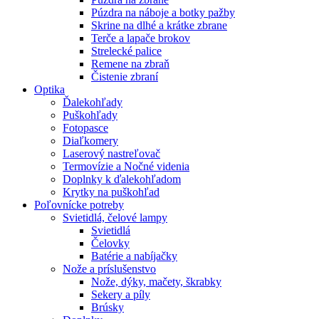
Púzdra na náboje a botky pažby
Skrine na dlhé a krátke zbrane
Terče a lapače brokov
Strelecké palice
Remene na zbraň
Čistenie zbraní
Optika
Ďalekohľady
Puškohľady
Fotopasce
Diaľkomery
Laserový nastreľovač
Termovízie a Nočné videnia
Doplnky k ďalekohľadom
Krytky na puškohľad
Poľovnícke potreby
Svietidlá, čelové lampy
Svietidlá
Čelovky
Batérie a nabíjačky
Nože a príslušenstvo
Nože, dýky, mačety, škrabky
Sekery a píly
Brúsky