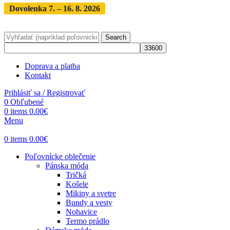
Dovolenka 7. – 16. 8. 2026
Objednávky expedujeme po
dovolenke
· Dodanie zásielky 3-5 dní
Search
Doprava a platba
Kontakt
Prihlásiť sa / Registrovať
0
Obľubené
0
items
0.00
€
Menu
0
items
0.00
€
Poľovnícke oblečenie
Pánska móda
Tričká
Košele
Mikiny a svetre
Bundy a vesty
Nohavice
Termo prádlo