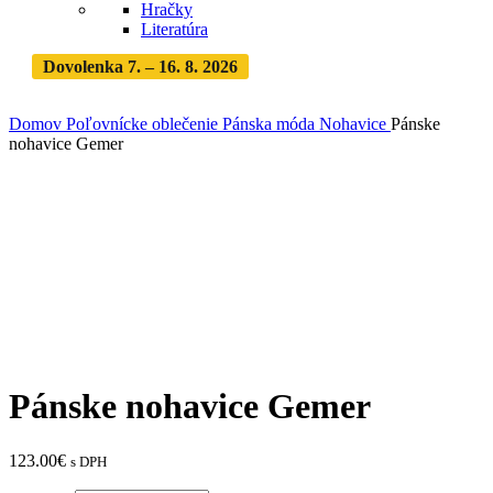
Hračky
Literatúra
Dovolenka 7. – 16. 8. 2026
Objednávky expedujeme po
dovolenke
· Dodanie zásielky 3-5 dní
Domov
Poľovnícke oblečenie
Pánska móda
Nohavice
Pánske
nohavice Gemer
Zväčšiť
Pánske nohavice Gemer
123.00
€
s DPH