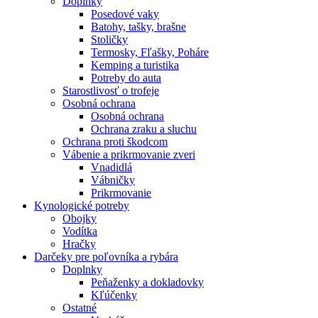
Doplnky
Posedové vaky
Batohy, tašky, brašne
Stoličky
Termosky, Fľašky, Poháre
Kemping a turistika
Potreby do auta
Starostlivosť o trofeje
Osobná ochrana
Osobná ochrana
Ochrana zraku a sluchu
Ochrana proti škodcom
Vábenie a prikrmovanie zveri
Vnadidlá
Vábničky
Prikrmovanie
Kynologické potreby
Obojky
Vodítka
Hračky
Darčeky pre poľovníka a rybára
Doplnky
Peňaženky a dokladovky
Kľúčenky
Ostatné