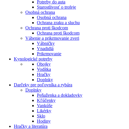
Potreby do auta
Starostlivosť o trofeje
Osobná ochrana
Osobná ochrana
Ochrana zraku a sluchu
Ochrana proti škodcom
Ochrana proti škodcom
Vábenie a prikrmovanie zveri
Vábničky
Vnadidlá
Prikrmovanie
Kynologické potreby
Obojky
Vodítka
Hračky
Doplnky
Darčeky pre poľovníka a rybára
Doplnky
Peňaženka a dokladovky
Kľúčenky
Vankúše
Likérky
Sklo
Hodiny
Hračky a literatúra