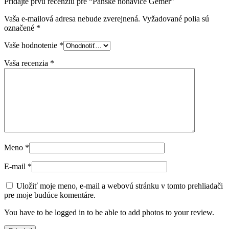
Pridajte prvú recenziu pre “Pánske nohavice Gemer”
Vaša e-mailová adresa nebude zverejnená.
Vyžadované polia sú
označené
*
Vaše hodnotenie
*
Vaša recenzia
*
Meno
*
E-mail
*
Uložiť moje meno, e-mail a webovú stránku v tomto prehliadači
pre moje budúce komentáre.
You have to be logged in to be able to add photos to your review.