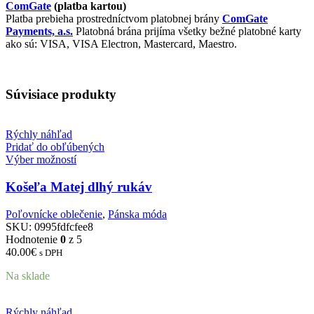
ComGate
(platba kartou)
Platba prebieha prostredníctvom platobnej brány
ComGate
Payments, a.s.
Platobná brána prijíma všetky bežné platobné karty
ako sú: VISA, VISA Electron, Mastercard, Maestro.
Súvisiace produkty
Rýchly náhľad
Pridať do obľúbených
Výber možností
Košeľa Matej dlhý rukáv
Poľovnícke oblečenie
,
Pánska móda
SKU:
0995fdfcfee8
Hodnotenie
0
z 5
40.00
€
s DPH
Na sklade
Rýchly náhľad