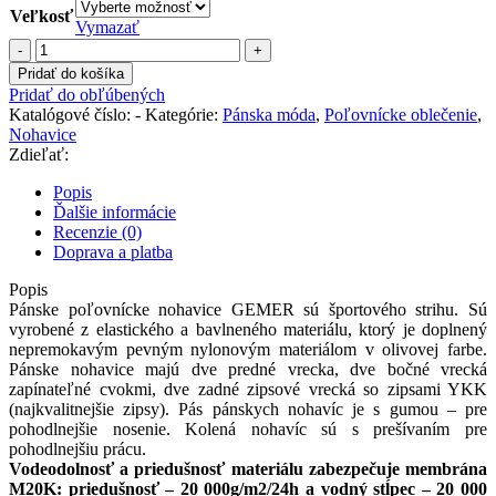
Veľkosť
Vymazať
množstvo
Pánske
Pridať do košíka
nohavice
Pridať do obľúbených
Gemer
Katalógové číslo:
-
Kategórie:
Pánska móda
,
Poľovnícke oblečenie
,
Nohavice
Zdieľať:
Popis
Ďalšie informácie
Recenzie (0)
Doprava a platba
Popis
Pánske poľovnícke nohavice GEMER sú športového strihu. Sú
vyrobené z elastického a bavlneného materiálu, ktorý je doplnený
nepremokavým pevným nylonovým materiálom v olivovej farbe.
Pánske nohavice majú dve predné vrecka, dve bočné vrecká
zapínateľné cvokmi, dve zadné zipsové vrecká so zipsami YKK
(najkvalitnejšie zipsy). Pás pánskych nohavíc je s gumou – pre
pohodlnejšie nosenie. Kolená nohavíc sú s prešívaním pre
pohodlnejšiu prácu.
Vodeodolnosť a priedušnosť materiálu zabezpečuje membrána
M20K: priedušnosť – 20 000g/m2/24h a vodný stĺpec – 20 000