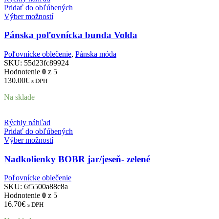
Pridať do obľúbených
Výber možností
Pánska poľovnícka bunda Volda
Poľovnícke oblečenie
,
Pánska móda
SKU:
55d23fc89924
Hodnotenie
0
z 5
130.00
€
s DPH
Na sklade
Rýchly náhľad
Pridať do obľúbených
Výber možností
Nadkolienky BOBR jar/jeseň- zelené
Poľovnícke oblečenie
SKU:
6f5500a88c8a
Hodnotenie
0
z 5
16.70
€
s DPH