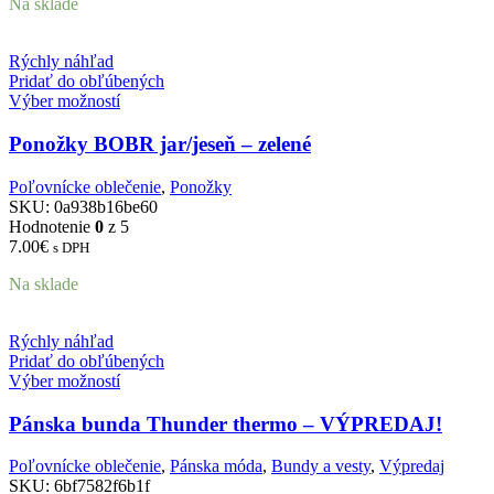
Na sklade
Rýchly náhľad
Pridať do obľúbených
Výber možností
Ponožky BOBR jar/jeseň – zelené
Poľovnícke oblečenie
,
Ponožky
SKU:
0a938b16be60
Hodnotenie
0
z 5
7.00
€
s DPH
Na sklade
Rýchly náhľad
Pridať do obľúbených
Výber možností
Pánska bunda Thunder thermo – VÝPREDAJ!
Poľovnícke oblečenie
,
Pánska móda
,
Bundy a vesty
,
Výpredaj
SKU:
6bf7582f6b1f