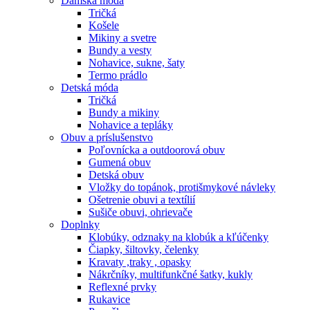
Dámska móda
Tričká
Košele
Mikiny a svetre
Bundy a vesty
Nohavice, sukne, šaty
Termo prádlo
Detská móda
Tričká
Bundy a mikiny
Nohavice a tepláky
Obuv a príslušenstvo
Poľovnícka a outdoorová obuv
Gumená obuv
Detská obuv
Vložky do topánok, protišmykové návleky
Ošetrenie obuvi a textílií
Sušiče obuvi, ohrievače
Doplnky
Klobúky, odznaky na klobúk a kľúčenky
Čiapky, šiltovky, čelenky
Kravaty ,traky , opasky
Nákrčníky, multifunkčné šatky, kukly
Reflexné prvky
Rukavice