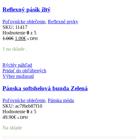
Reflexný pásik žltý
Poľovnícke oblečenie
,
Reflexné prvky
SKU:
11417
Hodnotenie
0
z 5
Pôvodná
Aktuálna
1.00
€
1.00
€
s DPH
cena
cena
1 na sklade .
bola:
je:
1.00€.
1.00€.
Rýchly náhľad
Pridať do obľúbených
Výber možností
Pánska softshelová bunda Zelená
Poľovnícke oblečenie
,
Pánska móda
SKU:
ac7f6eb87f10
Hodnotenie
0
z 5
49.90
€
s DPH
Na sklade