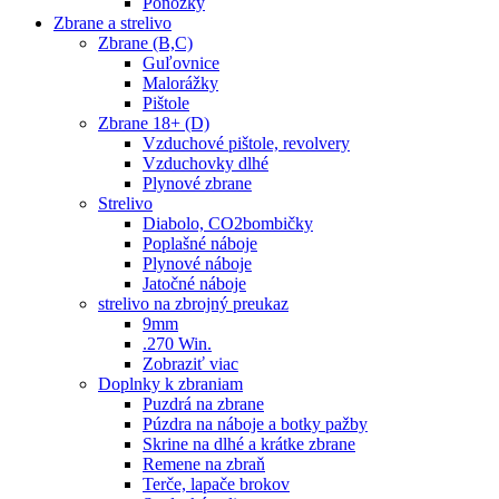
Ponožky
Zbrane a strelivo
Zbrane (B,C)
Guľovnice
Malorážky
Pištole
Zbrane 18+ (D)
Vzduchové pištole, revolvery
Vzduchovky dlhé
Plynové zbrane
Strelivo
Diabolo, CO2bombičky
Poplašné náboje
Plynové náboje
Jatočné náboje
strelivo na zbrojný preukaz
9mm
.270 Win.
Zobraziť viac
Doplnky k zbraniam
Puzdrá na zbrane
Púzdra na náboje a botky pažby
Skrine na dlhé a krátke zbrane
Remene na zbraň
Terče, lapače brokov