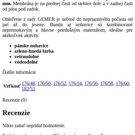
mm.
Membrána je na prednej časti od stehien dole a v zadnej časti
od pásu pod zadok.
Oblečenie z rady GEMER je určené do nepriaznivého počasia od
jari až do jesene. Bunda aj nohavice sú kombinované
nepremokavým a hlavne priedušným materiálom, ideálne pre
akékoľvek aktivity.
pánske nohavice
zeleno-hnedá farba
vetruodolné
vodeodolné
Ďalšie informácie
176/48
,
176/50
,
176/52
,
176/54
,
176/56
,
176/58
,
176/60
,
Veľkosť
182/52
Recenzie (0)
Recenzie
Nikto zatiaľ nepridal hodnotenie.