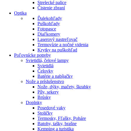
Strelecké palice
Čistenie zbraní
Optika
Ďalekohľady
Puškohľady
Fotopasce
Diaľkomery
Laserový nastreľovač
Termovízie a nočné videnia
Krytky na puškohľad
Poľovnícke potreby
Svietidlá, čelové lampy
Svietidlá
Čelovky
Batérie a nabíjačky
Nože a príslušenstvo
Nože, dýky, mačety, škrabky
Píly, sekery
Brúsky
Doplnky
Posedové vaky
Stoličky
Termosky, Fľašky, Poháre
Batohy, tašky, brašne
Kemping a turistika