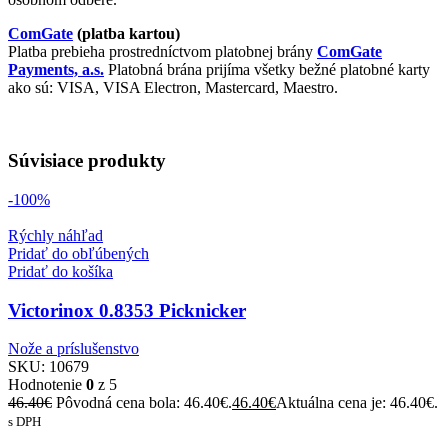
ComGate
(platba kartou)
Platba prebieha prostredníctvom platobnej brány
ComGate
Payments, a.s.
Platobná brána prijíma všetky bežné platobné karty
ako sú: VISA, VISA Electron, Mastercard, Maestro.
Súvisiace produkty
-100%
Rýchly náhľad
Pridať do obľúbených
Pridať do košíka
Victorinox 0.8353 Picknicker
Nože a príslušenstvo
SKU:
10679
Hodnotenie
0
z 5
46.40
€
Pôvodná cena bola: 46.40€.
46.40
€
Aktuálna cena je: 46.40€.
s DPH