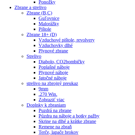
Ponožky
Zbrane a strelivo
Zbrane (B,C)
Guľovnice
Malorážky
Pištole
Zbrane 18+ (D)
Vzduchové pištole, revolvery
Vzduchovky dlhé
Plynové zbrane
Strelivo
Diabolo, CO2bombičky
Poplašné náboje
Plynové náboje
Jatočné náboje
strelivo na zbrojný preukaz
9mm
.270 Win.
Zobraziť viac
Doplnky k zbraniam
Puzdrá na zbrane
Púzdra na náboje a botky pažby
Skrine na dlhé a krátke zbrane
Remene na zbraň
Terče, lapače brokov