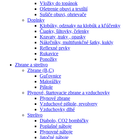
Vložky do topánok
Ošetrenie obuvi a textílií
Sušiče obuvi, ohrievače
Doplnky
Klobúky, odznaky na klobúk a kľúčenky
Čiapky, šiltovky, čelenky
Kravaty ,traky , opasky
Nákrčníky, multifunkčné šatky, kukly
Reflexné prvky
Rukavice
Ponožky
Zbrane a strelivo
Zbrane (B,C)
Guľovnice
Malorážky
Pištole
Plynové, štartovacie zbrane a vzduchovky
Plynové zbrane
Vzduchové pištole, revolvery
Vzduchovky dlhé
Strelivo
Diabolo, CO2 bombičky
Poplašné náboje
Plynovné náboje
Jatočné náboje