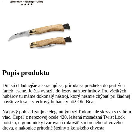
Popis produktu
Dni sú chladnejšie a skracujú sa, príroda sa prezlieka do pestrých
farieb jesene. Je čas vyraziť do lesov na zber hríbov. Pre všetkých
hubárov tu máme dokonalý nástroj, ktorý nesmie chýbať pri žiadnej
návšteve lesa – vreckový hubársky nôž Old Bear.
Na prvý pohľad zaujme elegantným vzhľadom, ale skrýva sa v ňom
viac. Čepeľ z nerezovej ocele 420, leštená mosadzná Twist Lock
poistka, ergonomicky tvarovaná rukoväť z moreného olivového
dreva, a nakoniec prírodné štetiny z konského chvosta.