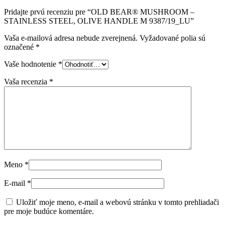
Pridajte prvú recenziu pre “OLD BEAR® MUSHROOM –
STAINLESS STEEL, OLIVE HANDLE M 9387/19_LU”
Vaša e-mailová adresa nebude zverejnená.
Vyžadované polia sú
označené
*
Vaše hodnotenie
*
Vaša recenzia
*
Meno
*
E-mail
*
Uložiť moje meno, e-mail a webovú stránku v tomto prehliadači
pre moje budúce komentáre.