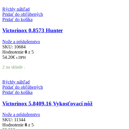
Rýchly náhľad
Pridať do obľúbených
Pridať do košíka
Victorinox 0.8573 Hunter
Nože a príslušenstvo
SKU:
10684
Hodnotenie
0
z 5
54.20
€
s DPH
2 na sklade .
Rýchly náhľad
Pridať do obľúbených
Pridať do košíka
Victorinox 5.8409.16 Vykosťovací nôž
Nože a príslušenstvo
SKU:
11344
Hodnotenie
0
z 5