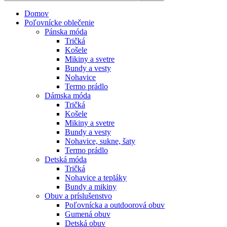
Domov
Poľovnícke oblečenie
Pánska móda
Tričká
Košele
Mikiny a svetre
Bundy a vesty
Nohavice
Termo prádlo
Dámska móda
Tričká
Košele
Mikiny a svetre
Bundy a vesty
Nohavice, sukne, šaty
Termo prádlo
Detská móda
Tričká
Nohavice a tepláky
Bundy a mikiny
Obuv a príslušenstvo
Poľovnícka a outdoorová obuv
Gumená obuv
Detská obuv