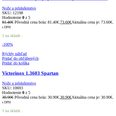
Nože a príslušenstvo
SKU:
12198
Hodnotenie
0
z 5
81.40
€
Pôvodná cena bola: 81.40€.
73.60
€
Aktuálna cena je: 73.60€.
s DPH
1 na sklade .
-100%
Rýchly náhľad
Pridať do obľúbených
Pridať do košíka
Victorinox 1.3603 Spartan
Nože a príslušenstvo
SKU:
10693
Hodnotenie
0
z 5
30.90
€
Pôvodná cena bola: 30.90€.
30.90
€
Aktuálna cena je: 30.90€.
s DPH
1 na sklade .