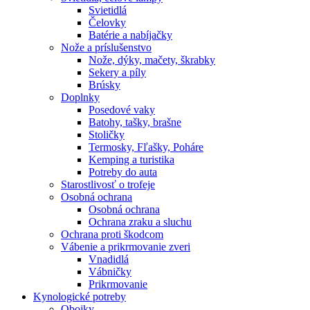
Svietidlá
Čelovky
Batérie a nabíjačky
Nože a príslušenstvo
Nože, dýky, mačety, škrabky
Sekery a píly
Brúsky
Doplnky
Posedové vaky
Batohy, tašky, brašne
Stoličky
Termosky, Fľašky, Poháre
Kemping a turistika
Potreby do auta
Starostlivosť o trofeje
Osobná ochrana
Osobná ochrana
Ochrana zraku a sluchu
Ochrana proti škodcom
Vábenie a prikrmovanie zveri
Vnadidlá
Vábničky
Prikrmovanie
Kynologické potreby
Obojky