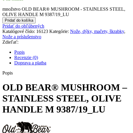
množstvo OLD BEAR® MUSHROOM - STAINLESS STEEL,
OLIVE HANDLE M 9387/19_LU
Pridať do košíka
Pridať do obľúbených
Katalógové číslo:
16123
Kategórie:
Nože, dýky, mačety, škrabky
,
Nože a príslušenstvo
Zdieľať:
Popis
Recenzie (0)
Doprava a platba
Popis
OLD BEAR® MUSHROOM –
STAINLESS STEEL, OLIVE
HANDLE M 9387/19_LU