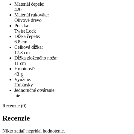
Materiál čepele:
420
Materiál rukoväte:
Olivové drevo
Poistka:
Twist Lock
Dĺžka čepele:
6.8 cm
Celková dĺžka:
17.8 cm
Dĺžka zloženého noža:
11 cm
Hmotnosť:
43 g
Využitie:
Hubársky
Jednoručné otváranie:
nie
Recenzie (0)
Recenzie
Nikto zatiaľ nepridal hodnotenie.