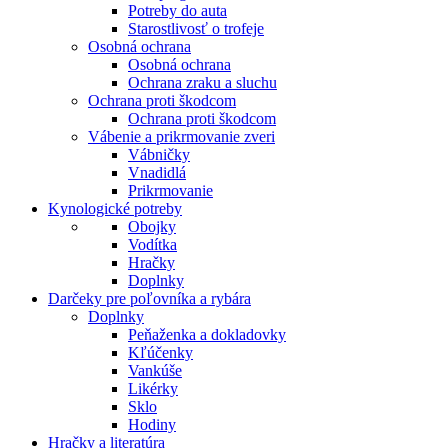
Potreby do auta
Starostlivosť o trofeje
Osobná ochrana
Osobná ochrana
Ochrana zraku a sluchu
Ochrana proti škodcom
Ochrana proti škodcom
Vábenie a prikrmovanie zveri
Vábničky
Vnadidlá
Prikrmovanie
Kynologické potreby
Obojky
Vodítka
Hračky
Doplnky
Darčeky pre poľovníka a rybára
Doplnky
Peňaženka a dokladovky
Kľúčenky
Vankúše
Likérky
Sklo
Hodiny
Hračky a literatúra