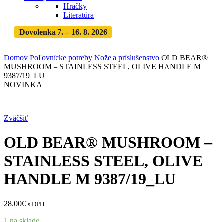
Hračky
Literatúra
Dovolenka 7. – 16. 8. 2026
Objednávky expedujeme po
dovolenke
· Dodanie zásielky 3-5 dní
Domov
Poľovnícke potreby
Nože a príslušenstvo
OLD BEAR®
MUSHROOM – STAINLESS STEEL, OLIVE HANDLE M
9387/19_LU
NOVINKA
Zväčšiť
OLD BEAR® MUSHROOM –
STAINLESS STEEL, OLIVE
HANDLE M 9387/19_LU
28.00
€
s DPH
1 na sklade