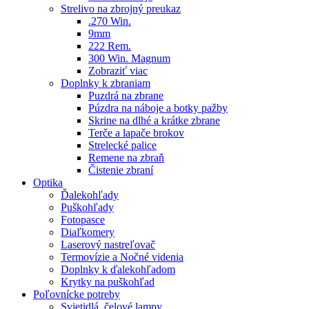
Strelivo na zbrojný preukaz
.270 Win.
9mm
222 Rem.
300 Win. Magnum
Zobraziť viac
Doplnky k zbraniam
Puzdrá na zbrane
Púzdra na náboje a botky pažby
Skrine na dlhé a krátke zbrane
Terče a lapače brokov
Strelecké palice
Remene na zbraň
Čistenie zbraní
Optika
Ďalekohľady
Puškohľady
Fotopasce
Diaľkomery
Laserový nastreľovač
Termovízie a Nočné videnia
Doplnky k ďalekohľadom
Krytky na puškohľad
Poľovnícke potreby
Svietidlá, čelové lampy