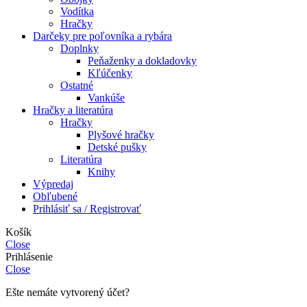
Vodítka
Hračky
Darčeky pre poľovníka a rybára
Doplnky
Peňaženky a dokladovky
Kľúčenky
Ostatné
Vankúše
Hračky a literatúra
Hračky
Plyšové hračky
Detské pušky
Literatúra
Knihy
Výpredaj
Obľubené
Prihlásiť sa / Registrovať
Košík
Close
Prihlásenie
Close
Ešte nemáte vytvorený účet?