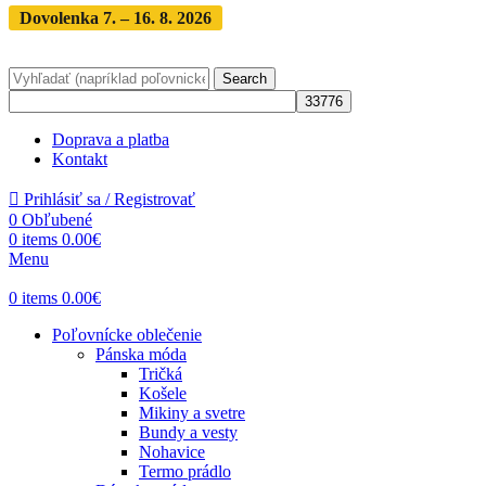
Dovolenka 7. – 16. 8. 2026
Objednávky expedujeme po
dovolenke
· Dodanie zásielky 3-5 dní
Search
Doprava a platba
Kontakt
Prihlásiť sa / Registrovať
0
Obľubené
0
items
0.00
€
Menu
0
items
0.00
€
Poľovnícke oblečenie
Pánska móda
Tričká
Košele
Mikiny a svetre
Bundy a vesty
Nohavice
Termo prádlo