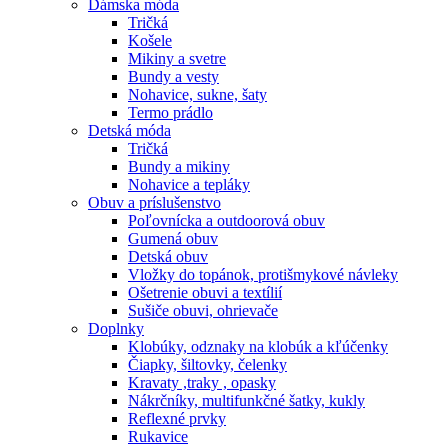
Dámska móda
Tričká
Košele
Mikiny a svetre
Bundy a vesty
Nohavice, sukne, šaty
Termo prádlo
Detská móda
Tričká
Bundy a mikiny
Nohavice a tepláky
Obuv a príslušenstvo
Poľovnícka a outdoorová obuv
Gumená obuv
Detská obuv
Vložky do topánok, protišmykové návleky
Ošetrenie obuvi a textílií
Sušiče obuvi, ohrievače
Doplnky
Klobúky, odznaky na klobúk a kľúčenky
Čiapky, šiltovky, čelenky
Kravaty ,traky , opasky
Nákrčníky, multifunkčné šatky, kukly
Reflexné prvky
Rukavice