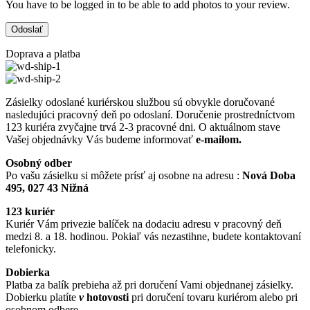
You have to be logged in to be able to add photos to your review.
Doprava a platba
Zásielky odoslané kuriérskou službou sú obvykle doručované
nasledujúci pracovný deň po odoslaní. Doručenie prostredníctvom
123 kuriéra zvyčajne trvá 2-3 pracovné dni. O aktuálnom stave
Vašej objednávky Vás budeme informovať
e-mailom.
Osobný odber
Po vašu zásielku si môžete prísť aj osobne na adresu :
Nová Doba
495, 027 43 Nižná
123 kuriér
Kuriér Vám privezie balíček na dodaciu adresu v pracovný deň
medzi 8. a 18. hodinou. Pokiaľ vás nezastihne, budete kontaktovaní
telefonicky.
Dobierka
Platba za balík prebieha až pri doručení Vami objednanej zásielky.
Dobierku platíte
v
hotovosti
pri doručení tovaru kuriérom alebo pri
osobnom odbere.