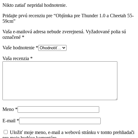
Nikto zatiaľ nepridal hodnotenie.
Pridajte prvú recenziu pre “Objímka pre Thunder 1.0 a Cheetah 55-
59cm”
Vaša e-mailová adresa nebude zverejnená.
Vyžadované polia sú
označené
*
Vaše hodnotenie
*
Vaša recenzia
*
Meno
*
E-mail
*
Uložiť moje meno, e-mail a webovú stránku v tomto prehliadači
pre moje budúce komentáre.