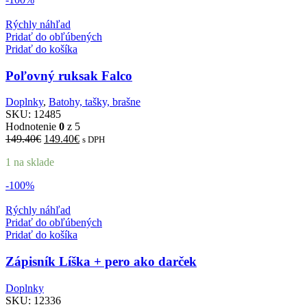
Rýchly náhľad
Pridať do obľúbených
Pridať do košíka
Poľovný ruksak Falco
Doplnky
,
Batohy, tašky, brašne
SKU:
12485
Hodnotenie
0
z 5
Pôvodná
Aktuálna
149.40
€
149.40
€
s DPH
cena
cena
1 na sklade
bola:
je:
149.40€.
149.40€.
-100%
Rýchly náhľad
Pridať do obľúbených
Pridať do košíka
Zápisník Líška + pero ako darček
Doplnky
SKU:
12336