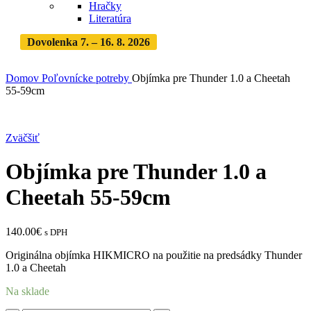
Hračky
Literatúra
Dovolenka 7. – 16. 8. 2026
Objednávky expedujeme po
dovolenke
· Dodanie zásielky 3-5 dní
Domov
Poľovnícke potreby
Objímka pre Thunder 1.0 a Cheetah
55-59cm
Zväčšiť
Objímka pre Thunder 1.0 a
Cheetah 55-59cm
140.00
€
s DPH
Originálna objímka HIKMICRO na použitie na predsádky Thunder
1.0 a Cheetah
Na sklade