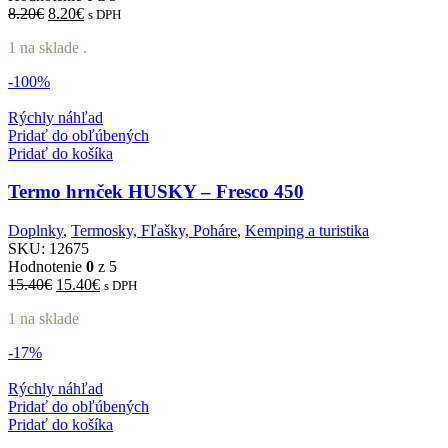
Pôvodná
Aktuálna
8.20
€
8.20
€
s DPH
cena
cena
1 na sklade .
bola:
je:
8.20€.
8.20€.
-100%
Rýchly náhľad
Pridať do obľúbených
Pridať do košíka
Termo hrnček HUSKY – Fresco 450
Doplnky
,
Termosky, Fľašky, Poháre
,
Kemping a turistika
SKU:
12675
Hodnotenie
0
z 5
Pôvodná
Aktuálna
15.40
€
15.40
€
s DPH
cena
cena
1 na sklade
bola:
je:
15.40€.
15.40€.
-17%
Rýchly náhľad
Pridať do obľúbených
Pridať do košíka