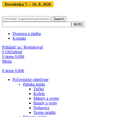
Dovolenka 7. – 16. 8. 2026
Objednávky expedujeme po
dovolenke
· Dodanie zásielky 3-5 dní
Search
Doprava a platba
Kontakt
Prihlásiť sa / Registrovať
0
Obľubené
0
items
0.00
€
Menu
0
items
0.00
€
Poľovnícke oblečenie
Pánska móda
Tričká
Košele
Mikiny a svetre
Bundy a vesty
Nohavice
Termo prádlo