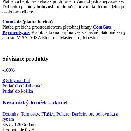
Platba za balík prebieha až pri doručení Vami objednanej zásielky.
Dobierku platíte
v
hotovosti
pri doručení tovaru kuriérom alebo pri
osobnom odbere.
ComGate
(platba kartou)
Platba prebieha prostredníctvom platobnej brány
ComGate
Payments, a.s.
Platobná brána prijíma všetky bežné platobné karty
ako sú: VISA, VISA Electron, Mastercard, Maestro.
Súvisiace produkty
-100%
Rýchly náhľad
Pridať do obľúbených
Pridať do košíka
Keramický hrnček – daniel
Doplnky
,
Termosky, Fľašky, Poháre
,
Darčeky pre poľovníka a
rybára
SKU:
12686-daniel
Hodnotenie
0
z 5