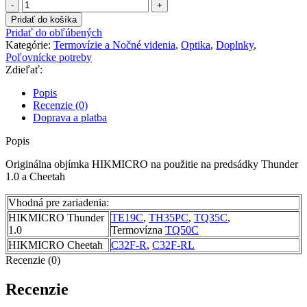
množstvo
Objímka
Pridať do košíka
pre
Pridať do obľúbených
Thunder
Kategórie:
Termovízie a Nočné videnia
,
Optika
,
Doplnky
,
1.0
Poľovnícke potreby
a
Zdieľať:
Cheetah
55-
Popis
59cm
Recenzie (0)
Doprava a platba
Popis
Originálna objímka HIKMICRO na použitie na predsádky Thunder
1.0 a Cheetah
Vhodná pre zariadenia:
HIKMICRO Thunder
TE19C
,
TH35PC
,
TQ35C
,
1.0
Termovízna
TQ50C
HIKMICRO Cheetah
C32F-R
,
C32F-RL
Recenzie (0)
Recenzie