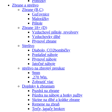
Ponožky
Zbrane a strelivo
Zbrane (B,C)
Guľovnice
Malorážky
Pištole
Zbrane 18+ (D)
Vzduchové pištole, revolvery
Vzduchovky dlhé
Plynové zbrane
Strelivo
Diabolo, CO2bombičky
Poplašné náboje
Plynové náboje
Jatočné náboje
strelivo na zbrojný preukaz
9mm
.270 Win.
Zobraziť viac
Doplnky k zbraniam
Puzdrá na zbrane
Púzdra na náboje a botky pažby
Skrine na dlhé a krátke zbrane
Remene na zbraň
Terče, lapače brokov