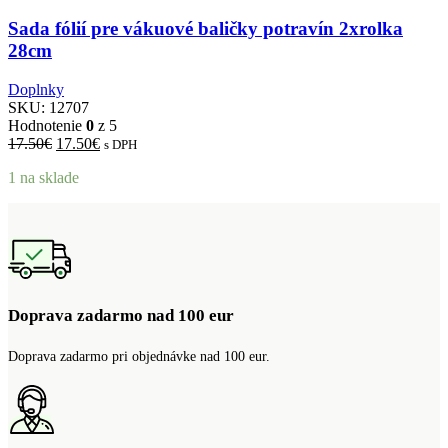
Sada fólií pre vákuové baličky potravín 2xrolka
28cm
Doplnky
SKU:
12707
Hodnotenie
0
z 5
Pôvodná
Aktuálna
17.50
€
17.50
€
s DPH
cena
cena
1 na sklade
bola:
je:
17.50€.
17.50€.
Doprava zadarmo nad 100 eur
Doprava zadarmo pri objednávke nad 100 eur.