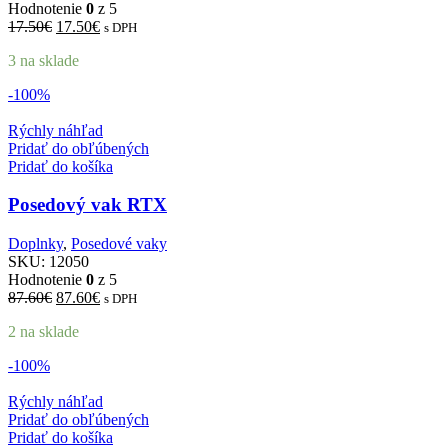
Hodnotenie
0
z 5
Pôvodná
Aktuálna
17.50
€
17.50
€
s DPH
cena
cena
3 na sklade
bola:
je:
17.50€.
17.50€.
-100%
Rýchly náhľad
Pridať do obľúbených
Pridať do košíka
Posedový vak RTX
Doplnky
,
Posedové vaky
SKU:
12050
Hodnotenie
0
z 5
Pôvodná
Aktuálna
87.60
€
87.60
€
s DPH
cena
cena
2 na sklade
bola:
je:
87.60€.
87.60€.
-100%
Rýchly náhľad
Pridať do obľúbených
Pridať do košíka