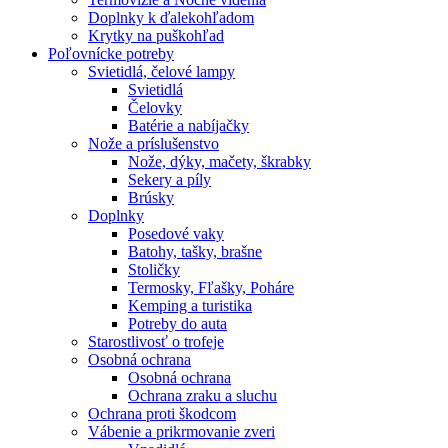
Doplnky k ďalekohľadom
Krytky na puškohľad
Poľovnícke potreby
Svietidlá, čelové lampy
Svietidlá
Čelovky
Batérie a nabíjačky
Nože a príslušenstvo
Nože, dýky, mačety, škrabky
Sekery a píly
Brúsky
Doplnky
Posedové vaky
Batohy, tašky, brašne
Stoličky
Termosky, Fľašky, Poháre
Kemping a turistika
Potreby do auta
Starostlivosť o trofeje
Osobná ochrana
Osobná ochrana
Ochrana zraku a sluchu
Ochrana proti škodcom
Vábenie a prikrmovanie zveri