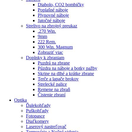
Diabolo, CO2 bombičky
Poplašné náboje
Plynovné náboje
Jatočné náboje
Strelivo na zbrojný preukaz
.270 Win.
9mm
222 Rem.
300 Win. Magnum
Zobraziť viac
Doplnky k zbraniam
Puzdrá na zbrane
Púzdra na náboje a botky pažby
Skrine na dlhé a krátke zbrane
Terče a lapače brokov
Strelecké palice
Remene na zbraň
Čistenie zbraní
Optika
Ďalekohľady
Puškohľady
Fotopasce
Diaľkomery
Laserový nastreľovač
Termovízie a Nočné videnia