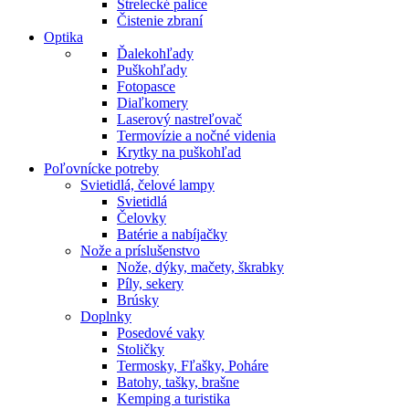
Strelecké palice
Čistenie zbraní
Optika
Ďalekohľady
Puškohľady
Fotopasce
Diaľkomery
Laserový nastreľovač
Termovízie a nočné videnia
Krytky na puškohľad
Poľovnícke potreby
Svietidlá, čelové lampy
Svietidlá
Čelovky
Batérie a nabíjačky
Nože a príslušenstvo
Nože, dýky, mačety, škrabky
Píly, sekery
Brúsky
Doplnky
Posedové vaky
Stoličky
Termosky, Fľašky, Poháre
Batohy, tašky, brašne
Kemping a turistika