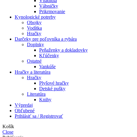
Vnadidlá
Vábničky
Prikrmovanie
Kynologické potreby
Obojky
Vodítka
Hračky
Darčeky pre poľovníka a rybára
Doplnky
Peňaženky a dokladovky
Kľúčenky
Ostatné
Vankúše
Hračky a literatúra
Hračky
Plyšové hračky
Detské pušky
Literatúra
Knihy
Výpredaj
Obľubené
Prihlásiť sa / Registrovať
Košík
Close