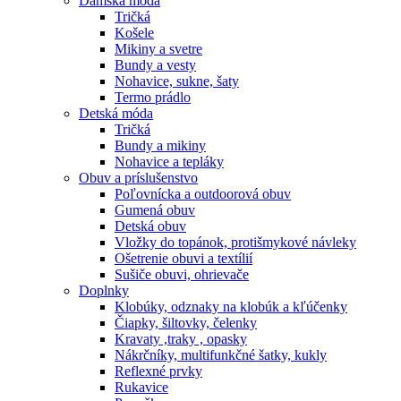
Dámska móda
Tričká
Košele
Mikiny a svetre
Bundy a vesty
Nohavice, sukne, šaty
Termo prádlo
Detská móda
Tričká
Bundy a mikiny
Nohavice a tepláky
Obuv a príslušenstvo
Poľovnícka a outdoorová obuv
Gumená obuv
Detská obuv
Vložky do topánok, protišmykové návleky
Ošetrenie obuvi a textílií
Sušiče obuvi, ohrievače
Doplnky
Klobúky, odznaky na klobúk a kľúčenky
Čiapky, šiltovky, čelenky
Kravaty ,traky , opasky
Nákrčníky, multifunkčné šatky, kukly
Reflexné prvky
Rukavice