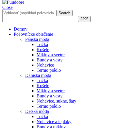
Close
Search
Domov
Poľovnícke oblečenie
Pánska móda
Tričká
Košele
Mikiny a svetre
Bundy a vesty
Nohavice
Termo prádlo
Dámska móda
Tričká
Košele
Mikiny a svetre
Bundy a vesty
Nohavice, sukne, šaty
Termo prádlo
Detská móda
Tričká
Nohavice a tepláky
Bundy a mikiny