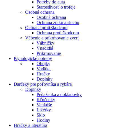
Potreby do auta
Starostlivosť o trofeje
Osobná ochrana
Osobná ochrana
Ochrana zraku a sluchu
Ochrana proti škodcom
Ochrana proti škodcom
Vábenie a prikrmovanie zveri
Vábničky
Vnadidlá
Prikrmovanie
Kynologické potreby
Obojky
Vodítka
Hračky
Doplnky
Darčeky pre poľovníka a rybára
Doplnky
Peňaženka a dokladovky
Kľúčenky
Vankúše
Likérky
Sklo
Hodiny
Hračky a literatúra