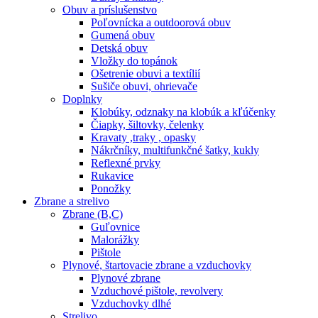
Obuv a príslušenstvo
Poľovnícka a outdoorová obuv
Gumená obuv
Detská obuv
Vložky do topánok
Ošetrenie obuvi a textílií
Sušiče obuvi, ohrievače
Doplnky
Klobúky, odznaky na klobúk a kľúčenky
Čiapky, šiltovky, čelenky
Kravaty ,traky , opasky
Nákrčníky, multifunkčné šatky, kukly
Reflexné prvky
Rukavice
Ponožky
Zbrane a strelivo
Zbrane (B,C)
Guľovnice
Malorážky
Pištole
Plynové, štartovacie zbrane a vzduchovky
Plynové zbrane
Vzduchové pištole, revolvery
Vzduchovky dlhé
Strelivo