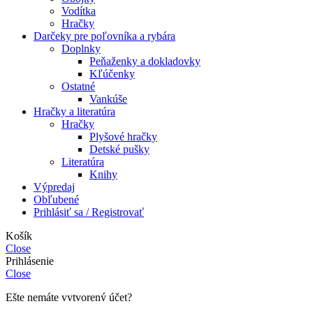
Vodítka
Hračky
Darčeky pre poľovníka a rybára
Doplnky
Peňaženky a dokladovky
Kľúčenky
Ostatné
Vankúše
Hračky a literatúra
Hračky
Plyšové hračky
Detské pušky
Literatúra
Knihy
Výpredaj
Obľubené
Prihlásiť sa / Registrovať
Košík
Close
Prihlásenie
Close
Ešte nemáte vytvorený účet?