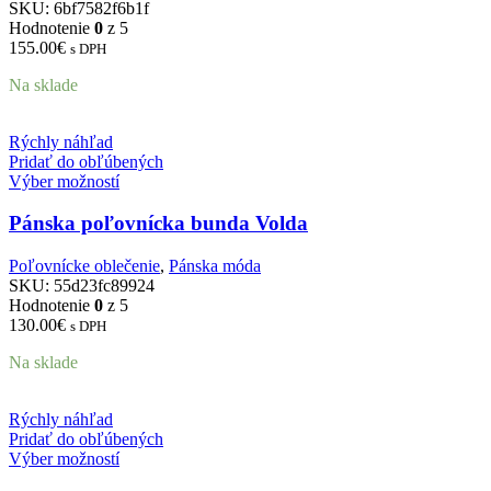
SKU:
6bf7582f6b1f
Hodnotenie
0
z 5
155.00
€
s DPH
Na sklade
Rýchly náhľad
Pridať do obľúbených
Výber možností
Pánska poľovnícka bunda Volda
Poľovnícke oblečenie
,
Pánska móda
SKU:
55d23fc89924
Hodnotenie
0
z 5
130.00
€
s DPH
Na sklade
Rýchly náhľad
Pridať do obľúbených
Výber možností