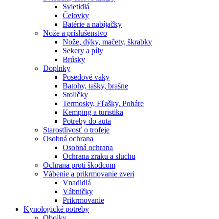
Svietidlá
Čelovky
Batérie a nabíjačky
Nože a príslušenstvo
Nože, dýky, mačety, škrabky
Sekery a píly
Brúsky
Doplnky
Posedové vaky
Batohy, tašky, brašne
Stoličky
Termosky, Fľašky, Poháre
Kemping a turistika
Potreby do auta
Starostlivosť o trofeje
Osobná ochrana
Osobná ochrana
Ochrana zraku a sluchu
Ochrana proti škodcom
Vábenie a prikrmovanie zveri
Vnadidlá
Vábničky
Prikrmovanie
Kynologické potreby
Obojky