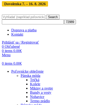
Dovolenka 7. – 16. 8. 2026
Objednávky expedujeme po
dovolenke
· Dodanie zásielky 3-5 dní
Search
Doprava a platba
Kontakt
Prihlásiť sa / Registrovať
0
Obľubené
0
items
0.00
€
Menu
0
items
0.00
€
Poľovnícke oblečenie
Pánska móda
Tričká
Košele
Mikiny a svetre
Bundy a vesty
Nohavice
Termo prádlo