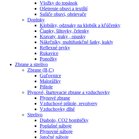
Vložky do topánok
Ošetrenie obuvi a textílií
Sušiče obuvi, ohrievače
Doplnky
Klobúky, odznaky na klobúk a kľúčenky
Čiapky, šiltovky, čelenky
Kravaty ,traky , opasky
Nákrčníky, multifunkčné šatky, kukly
Reflexné prvky
Rukavice
Ponožky
Zbrane a strelivo
Zbrane (B,C)
Guľovnice
Malorážky
Pištole
Plynové, štartovacie zbrane a vzduchovky
Plynové zbrane
Vzduchové pištole, revolvery
Vzduchovky dlhé
Strelivo
Diabolo, CO2 bombičky
Poplašné náboje
Plynovné náboje
Jatočné náboje