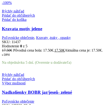
-100%
Rýchly náhľad
Pridať do obľúbených
Pridať do košíka
Kravata motív jelene
Poľovnícke oblečenie
,
Kravaty ,traky , opasky
SKU:
11437
Hodnotenie
0
z 5
17.50
€
Pôvodná cena bola: 17.50€.
17.50
€
Aktuálna cena je: 17.50€.
s DPH
Na objednávku 5 dní. (Overenie u dodávateľa)
Rýchly náhľad
Pridať do obľúbených
Výber možností
Nadkolienky BOBR jar/jeseň- zelené
Poľovnícke oblečenie