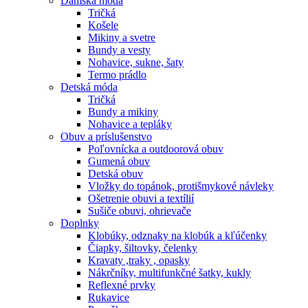
Dámska móda
Tričká
Košele
Mikiny a svetre
Bundy a vesty
Nohavice, sukne, šaty
Termo prádlo
Detská móda
Tričká
Bundy a mikiny
Nohavice a tepláky
Obuv a príslušenstvo
Poľovnícka a outdoorová obuv
Gumená obuv
Detská obuv
Vložky do topánok, protišmykové návleky
Ošetrenie obuvi a textílií
Sušiče obuvi, ohrievače
Doplnky
Klobúky, odznaky na klobúk a kľúčenky
Čiapky, šiltovky, čelenky
Kravaty ,traky , opasky
Nákrčníky, multifunkčné šatky, kukly
Reflexné prvky
Rukavice