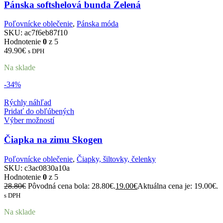
Pánska softshelová bunda Zelená
Poľovnícke oblečenie
,
Pánska móda
SKU:
ac7f6eb87f10
Hodnotenie
0
z 5
49.90
€
s DPH
Na sklade
-34%
Rýchly náhľad
Pridať do obľúbených
Výber možností
Čiapka na zimu Skogen
Poľovnícke oblečenie
,
Čiapky, šiltovky, čelenky
SKU:
c3ac0830a10a
Hodnotenie
0
z 5
28.80
€
Pôvodná cena bola: 28.80€.
19.00
€
Aktuálna cena je: 19.00€.
s DPH
Na sklade