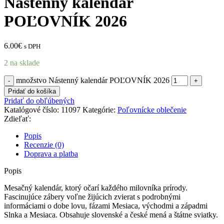
Nástenný kalendár
POĽOVNÍK 2026
6.00
€
s DPH
2 na sklade
množstvo Nástenný kalendár POĽOVNÍK 2026
Pridať do košíka
Pridať do obľúbených
Katalógové číslo:
11097
Kategórie:
Poľovnícke oblečenie
Zdieľať:
Popis
Recenzie (0)
Doprava a platba
Popis
Mesačný kalendár, ktorý očarí každého milovníka prírody.
Fascinujúce zábery voľne žijúcich zvierat s podrobnými
informáciami o dobe lovu, fázami Mesiaca, východmi a západmi
Slnka a Mesiaca. Obsahuje slovenské a české mená a štátne sviatky.