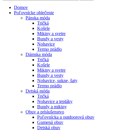
Domov
Poľovnícke oblečenie
Pánska móda
Tričká
Košele
Mikiny a svetre
Bundy a vesty
Nohavice
Termo prádlo
Dámska móda
Tričká
Košele
Mikiny a svetre
Bundy a vesty
Nohavice, sukne, šaty
Termo prádlo
Detská móda
Tričká
Nohavice a tepláky
Bundy a mikiny
Obuv a príslušenstvo
Poľovnícka a outdoorová obuv
Gumená obuv
Detská obuv