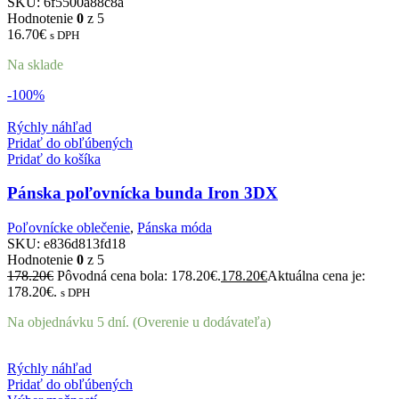
SKU:
6f5500a88c8a
Hodnotenie
0
z 5
16.70
€
s DPH
Na sklade
-100%
Rýchly náhľad
Pridať do obľúbených
Pridať do košíka
Pánska poľovnícka bunda Iron 3DX
Poľovnícke oblečenie
,
Pánska móda
SKU:
e836d813fd18
Hodnotenie
0
z 5
178.20
€
Pôvodná cena bola: 178.20€.
178.20
€
Aktuálna cena je:
178.20€.
s DPH
Na objednávku 5 dní. (Overenie u dodávateľa)
Rýchly náhľad
Pridať do obľúbených