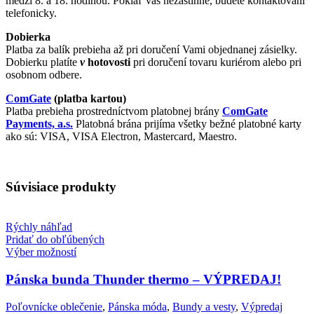
medzi 8. a 18. hodinou. Pokiaľ vás nezastihne, budete kontaktovaní
telefonicky.
Dobierka
Platba za balík prebieha až pri doručení Vami objednanej zásielky.
Dobierku platíte
v
hotovosti
pri doručení tovaru kuriérom alebo pri
osobnom odbere.
ComGate
(platba kartou)
Platba prebieha prostredníctvom platobnej brány
ComGate
Payments, a.s.
Platobná brána prijíma všetky bežné platobné karty
ako sú: VISA, VISA Electron, Mastercard, Maestro.
Súvisiace produkty
Rýchly náhľad
Pridať do obľúbených
Výber možností
Pánska bunda Thunder thermo – VÝPREDAJ!
Poľovnícke oblečenie
,
Pánska móda
,
Bundy a vesty
,
Výpredaj