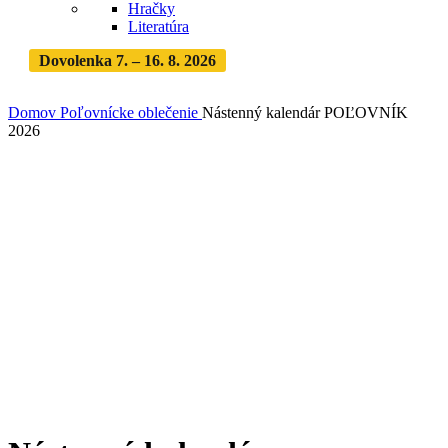
Hračky
Literatúra
Dovolenka 7. – 16. 8. 2026
Objednávky expedujeme po
dovolenke
· Dodanie zásielky 3-5 dní
Domov
Poľovnícke oblečenie
Nástenný kalendár POĽOVNÍK
2026
Zväčšiť