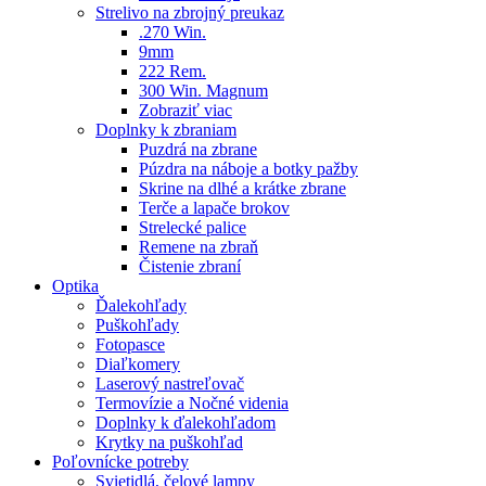
Strelivo na zbrojný preukaz
.270 Win.
9mm
222 Rem.
300 Win. Magnum
Zobraziť viac
Doplnky k zbraniam
Puzdrá na zbrane
Púzdra na náboje a botky pažby
Skrine na dlhé a krátke zbrane
Terče a lapače brokov
Strelecké palice
Remene na zbraň
Čistenie zbraní
Optika
Ďalekohľady
Puškohľady
Fotopasce
Diaľkomery
Laserový nastreľovač
Termovízie a Nočné videnia
Doplnky k ďalekohľadom
Krytky na puškohľad
Poľovnícke potreby
Svietidlá, čelové lampy