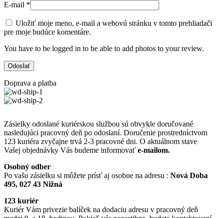
E-mail
*
Uložiť moje meno, e-mail a webovú stránku v tomto prehliadači
pre moje budúce komentáre.
You have to be logged in to be able to add photos to your review.
Doprava a platba
Zásielky odoslané kuriérskou službou sú obvykle doručované
nasledujúci pracovný deň po odoslaní. Doručenie prostredníctvom
123 kuriéra zvyčajne trvá 2-3 pracovné dni. O aktuálnom stave
Vašej objednávky Vás budeme informovať
e-mailom.
Osobný odber
Po vašu zásielku si môžete prísť aj osobne na adresu :
Nová Doba
495, 027 43 Nižná
123 kuriér
Kuriér Vám privezie balíček na dodaciu adresu v pracovný deň