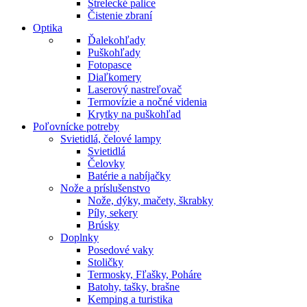
Strelecké palice
Čistenie zbraní
Optika
Ďalekohľady
Puškohľady
Fotopasce
Diaľkomery
Laserový nastreľovač
Termovízie a nočné videnia
Krytky na puškohľad
Poľovnícke potreby
Svietidlá, čelové lampy
Svietidlá
Čelovky
Batérie a nabíjačky
Nože a príslušenstvo
Nože, dýky, mačety, škrabky
Píly, sekery
Brúsky
Doplnky
Posedové vaky
Stoličky
Termosky, Fľašky, Poháre
Batohy, tašky, brašne
Kemping a turistika