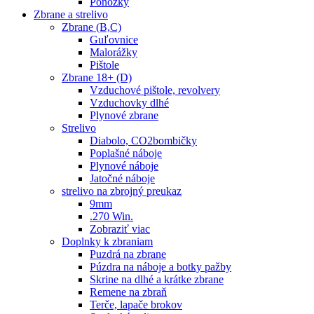
Ponožky
Zbrane a strelivo
Zbrane (B,C)
Guľovnice
Malorážky
Pištole
Zbrane 18+ (D)
Vzduchové pištole, revolvery
Vzduchovky dlhé
Plynové zbrane
Strelivo
Diabolo, CO2bombičky
Poplašné náboje
Plynové náboje
Jatočné náboje
strelivo na zbrojný preukaz
9mm
.270 Win.
Zobraziť viac
Doplnky k zbraniam
Puzdrá na zbrane
Púzdra na náboje a botky pažby
Skrine na dlhé a krátke zbrane
Remene na zbraň
Terče, lapače brokov