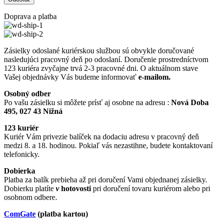
Doprava a platba
Zásielky odoslané kuriérskou službou sú obvykle doručované
nasledujúci pracovný deň po odoslaní. Doručenie prostredníctvom
123 kuriéra zvyčajne trvá 2-3 pracovné dni. O aktuálnom stave
Vašej objednávky Vás budeme informovať
e-mailom.
Osobný odber
Po vašu zásielku si môžete prísť aj osobne na adresu :
Nová Doba
495, 027 43 Nižná
123 kuriér
Kuriér Vám privezie balíček na dodaciu adresu v pracovný deň
medzi 8. a 18. hodinou. Pokiaľ vás nezastihne, budete kontaktovaní
telefonicky.
Dobierka
Platba za balík prebieha až pri doručení Vami objednanej zásielky.
Dobierku platíte
v
hotovosti
pri doručení tovaru kuriérom alebo pri
osobnom odbere.
ComGate
(platba kartou)