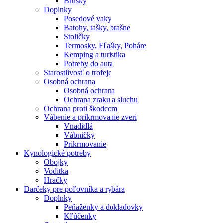
Brúsky
Doplnky
Posedové vaky
Batohy, tašky, brašne
Stoličky
Termosky, Fľašky, Poháre
Kemping a turistika
Potreby do auta
Starostlivosť o trofeje
Osobná ochrana
Osobná ochrana
Ochrana zraku a sluchu
Ochrana proti škodcom
Vábenie a prikrmovanie zveri
Vnadidlá
Vábničky
Prikrmovanie
Kynologické potreby
Obojky
Vodítka
Hračky
Darčeky pre poľovníka a rybára
Doplnky
Peňaženky a dokladovky
Kľúčenky