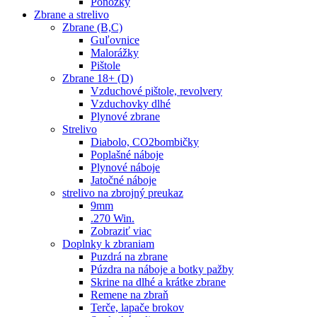
Ponožky
Zbrane a strelivo
Zbrane (B,C)
Guľovnice
Malorážky
Pištole
Zbrane 18+ (D)
Vzduchové pištole, revolvery
Vzduchovky dlhé
Plynové zbrane
Strelivo
Diabolo, CO2bombičky
Poplašné náboje
Plynové náboje
Jatočné náboje
strelivo na zbrojný preukaz
9mm
.270 Win.
Zobraziť viac
Doplnky k zbraniam
Puzdrá na zbrane
Púzdra na náboje a botky pažby
Skrine na dlhé a krátke zbrane
Remene na zbraň
Terče, lapače brokov