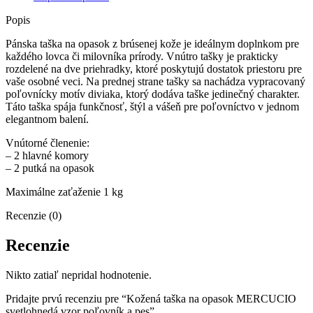
Popis
Pánska taška na opasok z brúsenej kože je ideálnym doplnkom pre
každého lovca či milovníka prírody. Vnútro tašky je prakticky
rozdelené na dve priehradky, ktoré poskytujú dostatok priestoru pre
vaše osobné veci. Na prednej strane tašky sa nachádza vypracovaný
poľovnícky motív diviaka, ktorý dodáva taške jedinečný charakter.
Táto taška spája funkčnosť, štýl a vášeň pre poľovníctvo v jednom
elegantnom balení.
Vnútorné členenie:
– 2 hlavné komory
– 2 putká na opasok
Maximálne zaťaženie 1 kg
Recenzie (0)
Recenzie
Nikto zatiaľ nepridal hodnotenie.
Pridajte prvú recenziu pre “Kožená taška na opasok MERCUCIO
svetlohnedá vzor poľovník a pes”