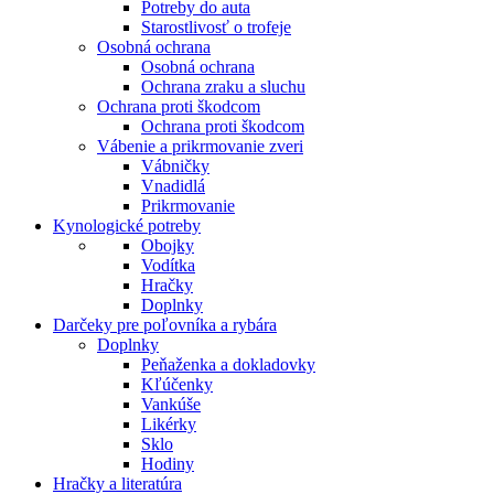
Potreby do auta
Starostlivosť o trofeje
Osobná ochrana
Osobná ochrana
Ochrana zraku a sluchu
Ochrana proti škodcom
Ochrana proti škodcom
Vábenie a prikrmovanie zveri
Vábničky
Vnadidlá
Prikrmovanie
Kynologické potreby
Obojky
Vodítka
Hračky
Doplnky
Darčeky pre poľovníka a rybára
Doplnky
Peňaženka a dokladovky
Kľúčenky
Vankúše
Likérky
Sklo
Hodiny
Hračky a literatúra