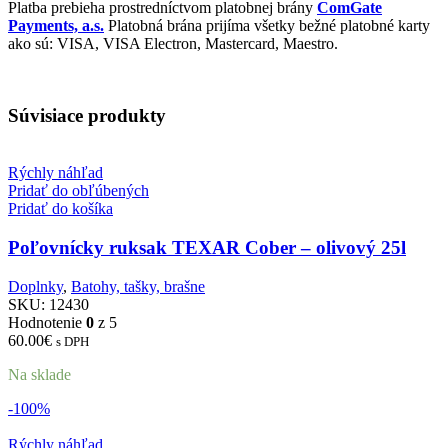
Platba prebieha prostredníctvom platobnej brány
ComGate
Payments, a.s.
Platobná brána prijíma všetky bežné platobné karty
ako sú: VISA, VISA Electron, Mastercard, Maestro.
Súvisiace produkty
Rýchly náhľad
Pridať do obľúbených
Pridať do košíka
Poľovnícky ruksak TEXAR Cober – olivový 25l
Doplnky
,
Batohy, tašky, brašne
SKU:
12430
Hodnotenie
0
z 5
60.00
€
s DPH
Na sklade
-100%
Rýchly náhľad