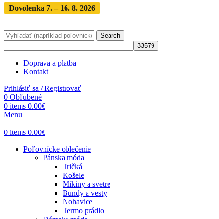
Dovolenka 7. – 16. 8. 2026
Objednávky expedujeme po
dovolenke
· Dodanie zásielky 3-5 dní
Search
Doprava a platba
Kontakt
Prihlásiť sa / Registrovať
0
Obľubené
0
items
0.00
€
Menu
0
items
0.00
€
Poľovnícke oblečenie
Pánska móda
Tričká
Košele
Mikiny a svetre
Bundy a vesty
Nohavice
Termo prádlo