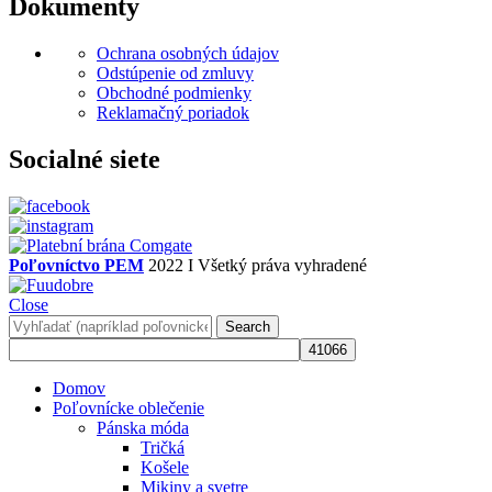
Dokumenty
Ochrana osobných údajov
Odstúpenie od zmluvy
Obchodné podmienky
Reklamačný poriadok
Socialné siete
Poľovníctvo PEM
2022 I Všetký práva vyhradené
Close
Search
Domov
Poľovnícke oblečenie
Pánska móda
Tričká
Košele
Mikiny a svetre