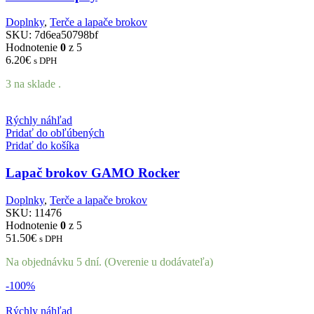
Doplnky
,
Terče a lapače brokov
SKU:
7d6ea50798bf
Hodnotenie
0
z 5
6.20
€
s DPH
3 na sklade .
Rýchly náhľad
Pridať do obľúbených
Pridať do košíka
Lapač brokov GAMO Rocker
Doplnky
,
Terče a lapače brokov
SKU:
11476
Hodnotenie
0
z 5
51.50
€
s DPH
Na objednávku 5 dní. (Overenie u dodávateľa)
-100%
Rýchly náhľad