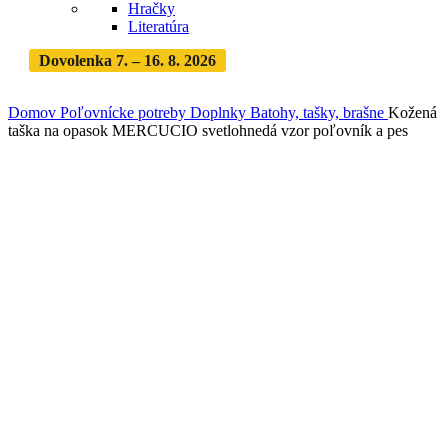
Hračky
Literatúra
Dovolenka 7. – 16. 8. 2026
Objednávky expedujeme po
dovolenke
· Dodanie zásielky 3-5 dní
Domov
Poľovnícke potreby
Doplnky
Batohy, tašky, brašne
Kožená
taška na opasok MERCUCIO svetlohnedá vzor poľovník a pes
Vypredané
Zväčšiť