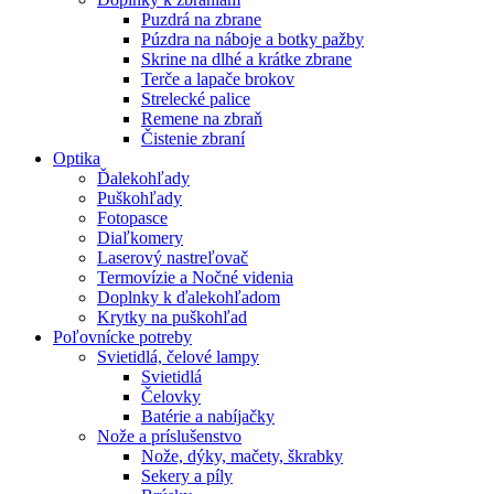
Puzdrá na zbrane
Púzdra na náboje a botky pažby
Skrine na dlhé a krátke zbrane
Terče a lapače brokov
Strelecké palice
Remene na zbraň
Čistenie zbraní
Optika
Ďalekohľady
Puškohľady
Fotopasce
Diaľkomery
Laserový nastreľovač
Termovízie a Nočné videnia
Doplnky k ďalekohľadom
Krytky na puškohľad
Poľovnícke potreby
Svietidlá, čelové lampy
Svietidlá
Čelovky
Batérie a nabíjačky
Nože a príslušenstvo
Nože, dýky, mačety, škrabky
Sekery a píly