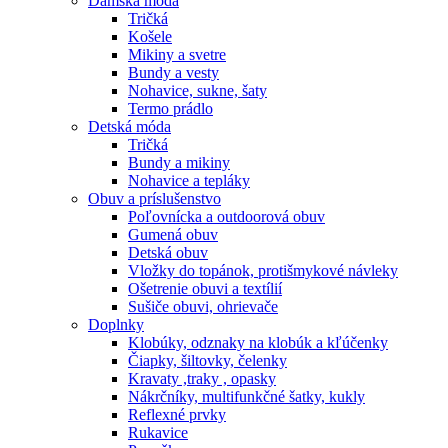
Dámska móda
Tričká
Košele
Mikiny a svetre
Bundy a vesty
Nohavice, sukne, šaty
Termo prádlo
Detská móda
Tričká
Bundy a mikiny
Nohavice a tepláky
Obuv a príslušenstvo
Poľovnícka a outdoorová obuv
Gumená obuv
Detská obuv
Vložky do topánok, protišmykové návleky
Ošetrenie obuvi a textílií
Sušiče obuvi, ohrievače
Doplnky
Klobúky, odznaky na klobúk a kľúčenky
Čiapky, šiltovky, čelenky
Kravaty ,traky , opasky
Nákrčníky, multifunkčné šatky, kukly
Reflexné prvky
Rukavice