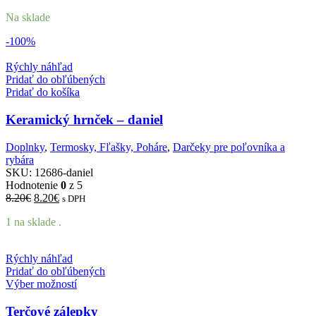
Na sklade
-100%
Rýchly náhľad
Pridať do obľúbených
Pridať do košíka
Keramický hrnček – daniel
Doplnky
,
Termosky, Fľašky, Poháre
,
Darčeky pre poľovníka a
rybára
SKU:
12686-daniel
Hodnotenie
0
z 5
Pôvodná
Aktuálna
8.20
€
8.20
€
s DPH
cena
cena
1 na sklade .
bola:
je:
8.20€.
8.20€.
Rýchly náhľad
Pridať do obľúbených
Výber možností
Terčové zálepky