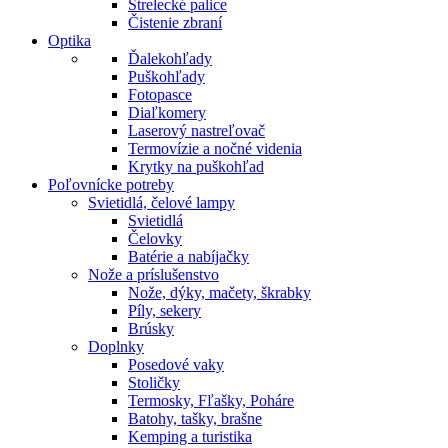
Strelecké palice
Čistenie zbraní
Optika
Ďalekohľady
Puškohľady
Fotopasce
Diaľkomery
Laserový nastreľovač
Termovízie a nočné videnia
Krytky na puškohľad
Poľovnícke potreby
Svietidlá, čelové lampy
Svietidlá
Čelovky
Batérie a nabíjačky
Nože a príslušenstvo
Nože, dýky, mačety, škrabky
Píly, sekery
Brúsky
Doplnky
Posedové vaky
Stoličky
Termosky, Fľašky, Poháre
Batohy, tašky, brašne
Kemping a turistika