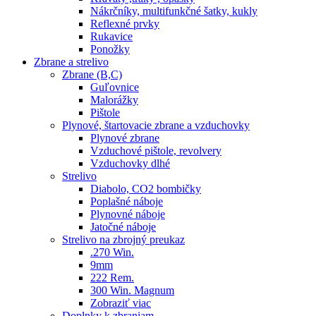
Nákrčníky, multifunkčné šatky, kukly
Reflexné prvky
Rukavice
Ponožky
Zbrane a strelivo
Zbrane (B,C)
Guľovnice
Malorážky
Pištole
Plynové, štartovacie zbrane a vzduchovky
Plynové zbrane
Vzduchové pištole, revolvery
Vzduchovky dlhé
Strelivo
Diabolo, CO2 bombičky
Poplašné náboje
Plynovné náboje
Jatočné náboje
Strelivo na zbrojný preukaz
.270 Win.
9mm
222 Rem.
300 Win. Magnum
Zobraziť viac
Doplnky k zbraniam