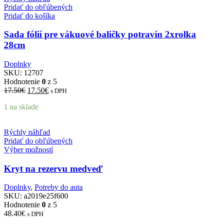
Pridať do obľúbených
Pridať do košíka
Sada fólií pre vákuové baličky potravín 2xrolka
28cm
Doplnky
SKU:
12707
Hodnotenie
0
z 5
Pôvodná
Aktuálna
17.50
€
17.50
€
s DPH
cena
cena
1 na sklade
bola:
je:
17.50€.
17.50€.
Rýchly náhľad
Pridať do obľúbených
Výber možností
Kryt na rezervu medveď
Doplnky
,
Potreby do auta
SKU:
a2019e25f600
Hodnotenie
0
z 5
48.40
€
s DPH