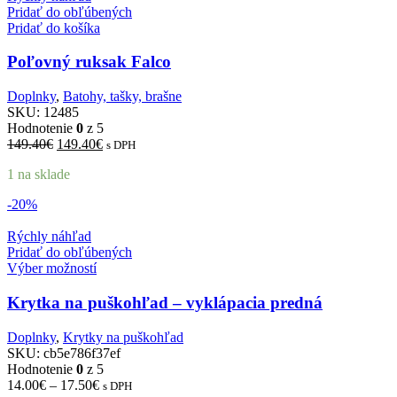
Pridať do obľúbených
Pridať do košíka
Poľovný ruksak Falco
Doplnky
,
Batohy, tašky, brašne
SKU:
12485
Hodnotenie
0
z 5
Pôvodná
Aktuálna
149.40
€
149.40
€
s DPH
cena
cena
1 na sklade
bola:
je:
149.40€.
149.40€.
-20%
Rýchly náhľad
Pridať do obľúbených
Výber možností
Krytka na puškohľad – vyklápacia predná
Doplnky
,
Krytky na puškohľad
SKU:
cb5e786f37ef
Hodnotenie
0
z 5
Price
14.00
€
–
17.50
€
s DPH