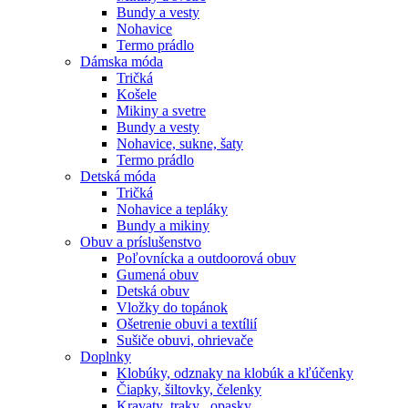
Bundy a vesty
Nohavice
Termo prádlo
Dámska móda
Tričká
Košele
Mikiny a svetre
Bundy a vesty
Nohavice, sukne, šaty
Termo prádlo
Detská móda
Tričká
Nohavice a tepláky
Bundy a mikiny
Obuv a príslušenstvo
Poľovnícka a outdoorová obuv
Gumená obuv
Detská obuv
Vložky do topánok
Ošetrenie obuvi a textílií
Sušiče obuvi, ohrievače
Doplnky
Klobúky, odznaky na klobúk a kľúčenky
Čiapky, šiltovky, čelenky
Kravaty ,traky , opasky