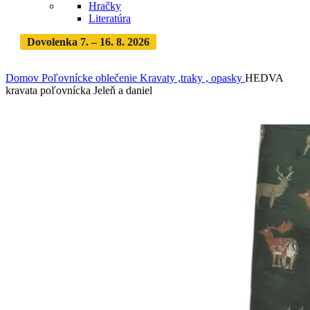
Hračky
Literatúra
Dovolenka 7. – 16. 8. 2026
Objednávky expedujeme po
dovolenke
· Dodanie zásielky 3-5 dní
Domov
Poľovnícke oblečenie
Kravaty ,traky , opasky
HEDVA
kravata poľovnícka Jeleň a daniel