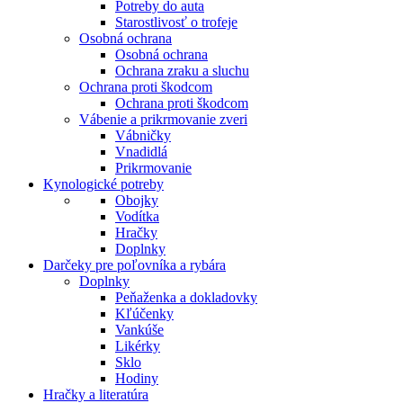
Potreby do auta
Starostlivosť o trofeje
Osobná ochrana
Osobná ochrana
Ochrana zraku a sluchu
Ochrana proti škodcom
Ochrana proti škodcom
Vábenie a prikrmovanie zveri
Vábničky
Vnadidlá
Prikrmovanie
Kynologické potreby
Obojky
Vodítka
Hračky
Doplnky
Darčeky pre poľovníka a rybára
Doplnky
Peňaženka a dokladovky
Kľúčenky
Vankúše
Likérky
Sklo
Hodiny
Hračky a literatúra