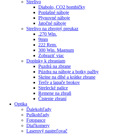
Strelivo
Diabolo, CO2 bombičky
Poplašné náboje
Plynovné náboje
Jatočné náboje
Strelivo na zbrojný preukaz
.270 Win.
9mm
222 Rem.
300 Win. Magnum
Zobraziť viac
Doplnky k zbraniam
Puzdrá na zbrane
Púzdra na náboje a botky pažby
Skrine na dlhé a krátke zbrane
Terče a lapače brokov
Strelecké palice
Remene na zbraň
Čistenie zbraní
Optika
Ďalekohľady
Puškohľady
Fotopasce
Diaľkomery
Laserový nastreľovač