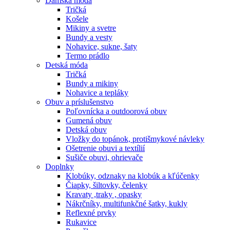
Dámska móda
Tričká
Košele
Mikiny a svetre
Bundy a vesty
Nohavice, sukne, šaty
Termo prádlo
Detská móda
Tričká
Bundy a mikiny
Nohavice a tepláky
Obuv a príslušenstvo
Poľovnícka a outdoorová obuv
Gumená obuv
Detská obuv
Vložky do topánok, protišmykové návleky
Ošetrenie obuvi a textílií
Sušiče obuvi, ohrievače
Doplnky
Klobúky, odznaky na klobúk a kľúčenky
Čiapky, šiltovky, čelenky
Kravaty ,traky , opasky
Nákrčníky, multifunkčné šatky, kukly
Reflexné prvky
Rukavice