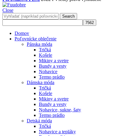
Close
Search
Domov
Poľovnícke oblečenie
Pánska móda
Tričká
Košele
Mikiny a svetre
Bundy a vesty
Nohavice
Termo prádlo
Dámska móda
Tričká
Košele
Mikiny a svetre
Bundy a vesty
Nohavice, sukne, šaty
Termo prádlo
Detská móda
Tričká
Nohavice a tepláky