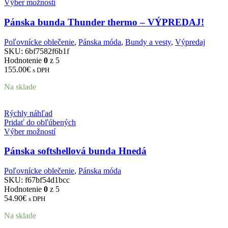
Výber možností
Pánska bunda Thunder thermo – VÝPREDAJ!
Poľovnícke oblečenie
,
Pánska móda
,
Bundy a vesty
,
Výpredaj
SKU:
6bf7582f6b1f
Hodnotenie
0
z 5
155.00
€
s DPH
Na sklade
Rýchly náhľad
Pridať do obľúbených
Výber možností
Pánska softshellová bunda Hnedá
Poľovnícke oblečenie
,
Pánska móda
SKU:
f67bf54d1bcc
Hodnotenie
0
z 5
54.90
€
s DPH
Na sklade