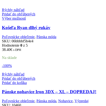
Rýchly náhľad
Pridať do obľúbených
Výber možností
Košeľa Ryan dlhý rukáv
Poľovnícke oblečenie
,
Pánska móda
SKU:
06bbbbf5b4e4
Hodnotenie
0
z 5
38.40
€
s DPH
Na sklade
-100%
Rýchly náhľad
Pridať do obľúbených
Pridať do košíka
Pánske nohavice Iron 3DX – XL – DOPREDAJ!
Poľovnícke oblečenie
,
Pánska móda
,
Nohavice
,
Výpredaj
SKU:
10460