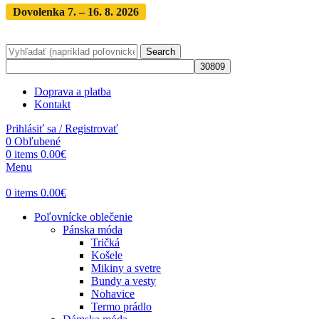
Dovolenka 7. – 16. 8. 2026
Objednávky expedujeme po
dovolenke
· Dodanie zásielky 3-5 dní
Search
Doprava a platba
Kontakt
Prihlásiť sa / Registrovať
0
Obľubené
0
items
0.00
€
Menu
0
items
0.00
€
Poľovnícke oblečenie
Pánska móda
Tričká
Košele
Mikiny a svetre
Bundy a vesty
Nohavice
Termo prádlo