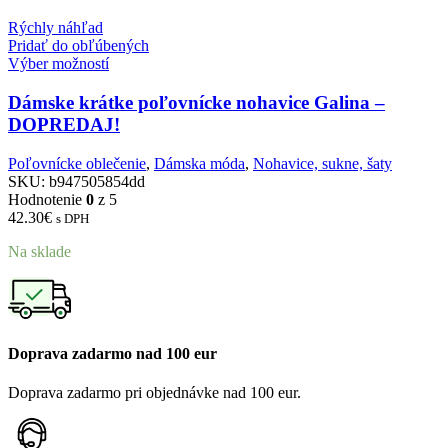
Rýchly náhľad
Pridať do obľúbených
Výber možností
Dámske krátke poľovnícke nohavice Galina –
DOPREDAJ!
Poľovnícke oblečenie
,
Dámska móda
,
Nohavice, sukne, šaty
SKU:
b947505854dd
Hodnotenie
0
z 5
42.30
€
s DPH
Na sklade
Doprava zadarmo nad 100 eur
Doprava zadarmo pri objednávke nad 100 eur.