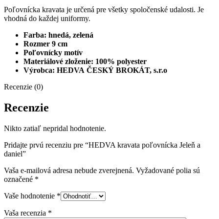
Poľovnícka
kravata je
určená pre všetky
spoločenské udalosti
.
Je
vhodná
do každej
uniformy.
Farba
: hnedá, zelená
Rozmer
9
cm
Poľovnícky motív
Materiálové zloženie
:
100
%
polyester
Výrobca
:
HEDVA
ČESKÝ
BROKÁT
,
s.r.o
Recenzie (0)
Recenzie
Nikto zatiaľ nepridal hodnotenie.
Pridajte prvú recenziu pre “HEDVA kravata poľovnícka Jeleň a
daniel”
Vaša e-mailová adresa nebude zverejnená.
Vyžadované polia sú
označené
*
Vaše hodnotenie
*
Vaša recenzia
*