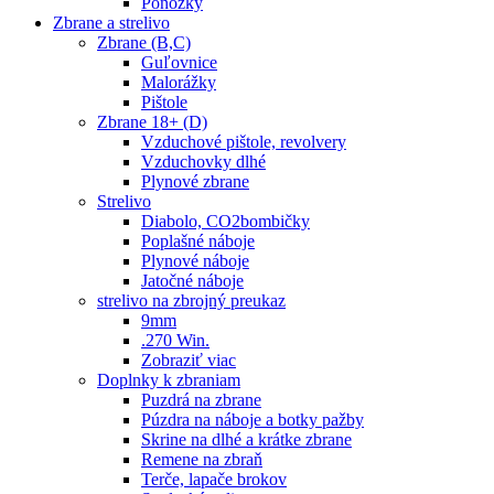
Ponožky
Zbrane a strelivo
Zbrane (B,C)
Guľovnice
Malorážky
Pištole
Zbrane 18+ (D)
Vzduchové pištole, revolvery
Vzduchovky dlhé
Plynové zbrane
Strelivo
Diabolo, CO2bombičky
Poplašné náboje
Plynové náboje
Jatočné náboje
strelivo na zbrojný preukaz
9mm
.270 Win.
Zobraziť viac
Doplnky k zbraniam
Puzdrá na zbrane
Púzdra na náboje a botky pažby
Skrine na dlhé a krátke zbrane
Remene na zbraň
Terče, lapače brokov