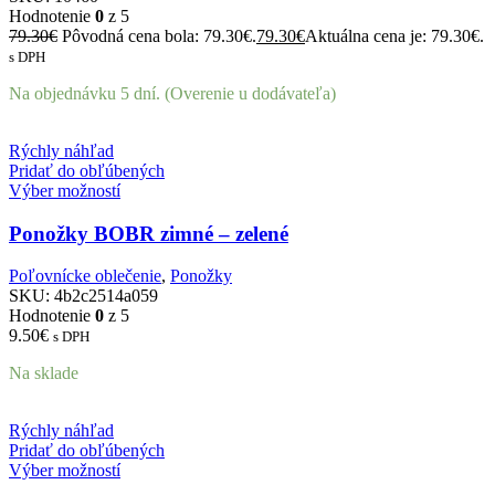
Hodnotenie
0
z 5
79.30
€
Pôvodná cena bola: 79.30€.
79.30
€
Aktuálna cena je: 79.30€.
s DPH
Na objednávku 5 dní. (Overenie u dodávateľa)
Rýchly náhľad
Pridať do obľúbených
Výber možností
Ponožky BOBR zimné – zelené
Poľovnícke oblečenie
,
Ponožky
SKU:
4b2c2514a059
Hodnotenie
0
z 5
9.50
€
s DPH
Na sklade
Rýchly náhľad
Pridať do obľúbených
Výber možností