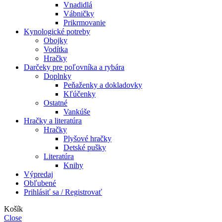
Vnadidlá
Vábničky
Prikrmovanie
Kynologické potreby
Obojky
Vodítka
Hračky
Darčeky pre poľovníka a rybára
Doplnky
Peňaženky a dokladovky
Kľúčenky
Ostatné
Vankúše
Hračky a literatúra
Hračky
Plyšové hračky
Detské pušky
Literatúra
Knihy
Výpredaj
Obľubené
Prihlásiť sa / Registrovať
Košík
Close