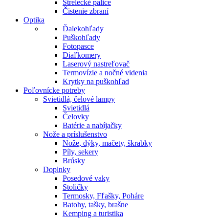
Strelecké palice
Čistenie zbraní
Optika
Ďalekohľady
Puškohľady
Fotopasce
Diaľkomery
Laserový nastreľovač
Termovízie a nočné videnia
Krytky na puškohľad
Poľovnícke potreby
Svietidlá, čelové lampy
Svietidlá
Čelovky
Batérie a nabíjačky
Nože a príslušenstvo
Nože, dýky, mačety, škrabky
Píly, sekery
Brúsky
Doplnky
Posedové vaky
Stoličky
Termosky, Fľašky, Poháre
Batohy, tašky, brašne
Kemping a turistika