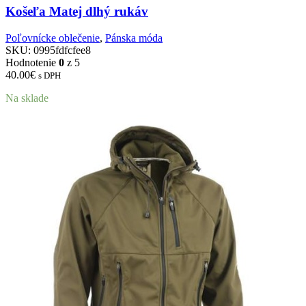
Košeľa Matej dlhý rukáv
Poľovnícke oblečenie
,
Pánska móda
SKU:
0995fdfcfee8
Hodnotenie
0
z 5
40.00
€
s DPH
Na sklade