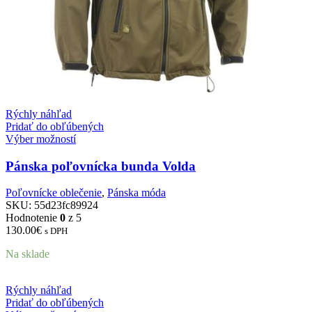
Rýchly náhľad
Pridať do obľúbených
Výber možností
Pánska poľovnícka bunda Volda
Poľovnícke oblečenie
,
Pánska móda
SKU:
55d23fc89924
Hodnotenie
0
z 5
130.00
€
s DPH
Na sklade
Rýchly náhľad
Pridať do obľúbených