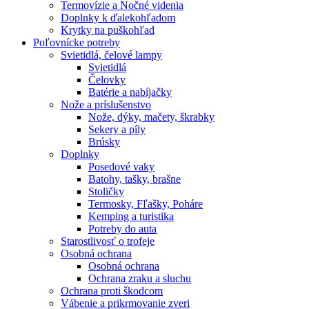
Termovízie a Nočné videnia
Doplnky k ďalekohľadom
Krytky na puškohľad
Poľovnícke potreby
Svietidlá, čelové lampy
Svietidlá
Čelovky
Batérie a nabíjačky
Nože a príslušenstvo
Nože, dýky, mačety, škrabky
Sekery a píly
Brúsky
Doplnky
Posedové vaky
Batohy, tašky, brašne
Stoličky
Termosky, Fľašky, Poháre
Kemping a turistika
Potreby do auta
Starostlivosť o trofeje
Osobná ochrana
Osobná ochrana
Ochrana zraku a sluchu
Ochrana proti škodcom
Vábenie a prikrmovanie zveri