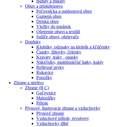
Bundy a mikiny
Obuv a príslušenstvo
Poľovnícka a outdoorová obuv
Gumená obuv
Detská obuv
Vložky do topánok
Ošetrenie obuvi a textílií
Sušiče obuvi, ohrievače
Doplnky
Klobúky, odznaky na klobúk a kľúčenky
Čiapky, šiltovky, čelenky
Kravaty ,traky , opasky
Nákrčníky, multifunkčné šatky, kukly
Reflexné prvky
Rukavice
Ponožky
Zbrane a strelivo
Zbrane (B,C)
Guľovnice
Malorážky
Pištole
Plynové, štartovacie zbrane a vzduchovky
Plynové zbrane
Vzduchové pištole, revolvery
Vzduchovky dlhé