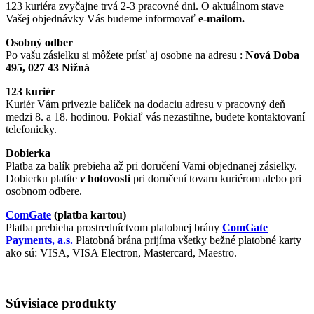
123 kuriéra zvyčajne trvá 2-3 pracovné dni. O aktuálnom stave
Vašej objednávky Vás budeme informovať
e-mailom.
Osobný odber
Po vašu zásielku si môžete prísť aj osobne na adresu :
Nová Doba
495, 027 43 Nižná
123 kuriér
Kuriér Vám privezie balíček na dodaciu adresu v pracovný deň
medzi 8. a 18. hodinou. Pokiaľ vás nezastihne, budete kontaktovaní
telefonicky.
Dobierka
Platba za balík prebieha až pri doručení Vami objednanej zásielky.
Dobierku platíte
v
hotovosti
pri doručení tovaru kuriérom alebo pri
osobnom odbere.
ComGate
(platba kartou)
Platba prebieha prostredníctvom platobnej brány
ComGate
Payments, a.s.
Platobná brána prijíma všetky bežné platobné karty
ako sú: VISA, VISA Electron, Mastercard, Maestro.
Súvisiace produkty