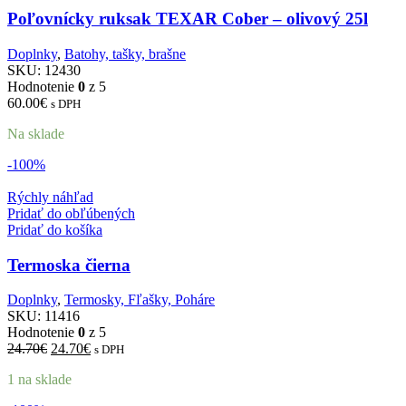
Poľovnícky ruksak TEXAR Cober – olivový 25l
Doplnky
,
Batohy, tašky, brašne
SKU:
12430
Hodnotenie
0
z 5
60.00
€
s DPH
Na sklade
-100%
Rýchly náhľad
Pridať do obľúbených
Pridať do košíka
Termoska čierna
Doplnky
,
Termosky, Fľašky, Poháre
SKU:
11416
Hodnotenie
0
z 5
Pôvodná
Aktuálna
24.70
€
24.70
€
s DPH
cena
cena
1 na sklade
bola:
je:
24.70€.
24.70€.