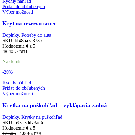
Rýchly náhľad
Pridať do obľúbených
Výber možností
Kryt na rezervu srnec
Doplnky
,
Potreby do auta
SKU:
bf48ba7a8785
Hodnotenie
0
z 5
48.40
€
s DPH
Na sklade
-20%
Rýchly náhľad
Pridať do obľúbených
Výber možností
Krytka na puškohľad – vyklápacia zadná
Doplnky
,
Krytky na puškohľad
SKU:
a9313dd73ad6
Hodnotenie
0
z 5
Pôvodná
Aktuálna
17.50
€
14.00
€
s DPH