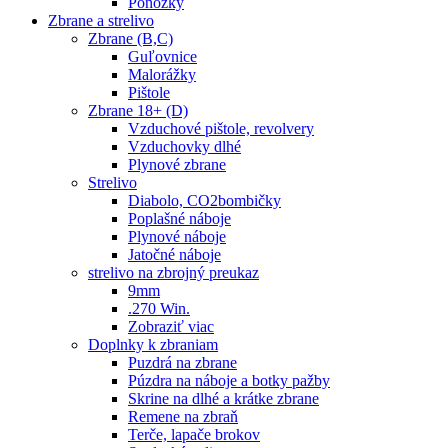
Ponožky
Zbrane a strelivo
Zbrane (B,C)
Guľovnice
Malorážky
Pištole
Zbrane 18+ (D)
Vzduchové pištole, revolvery
Vzduchovky dlhé
Plynové zbrane
Strelivo
Diabolo, CO2bombičky
Poplašné náboje
Plynové náboje
Jatočné náboje
strelivo na zbrojný preukaz
9mm
.270 Win.
Zobraziť viac
Doplnky k zbraniam
Puzdrá na zbrane
Púzdra na náboje a botky pažby
Skrine na dlhé a krátke zbrane
Remene na zbraň
Terče, lapače brokov