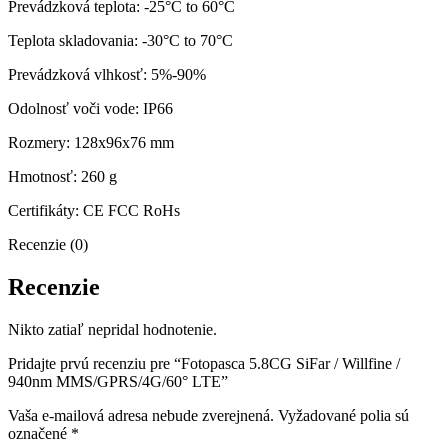
Prevádzková teplota: -25°C to 60°C
Teplota skladovania: -30°C to 70°C
Prevádzková vlhkosť: 5%-90%
Odolnosť voči vode: IP66
Rozmery: 128x96x76 mm
Hmotnosť: 260 g
Certifikáty: CE FCC RoHs
Recenzie (0)
Recenzie
Nikto zatiaľ nepridal hodnotenie.
Pridajte prvú recenziu pre “Fotopasca 5.8CG SiFar / Willfine /
940nm MMS/GPRS/4G/60° LTE”
Vaša e-mailová adresa nebude zverejnená.
Vyžadované polia sú
označené
*