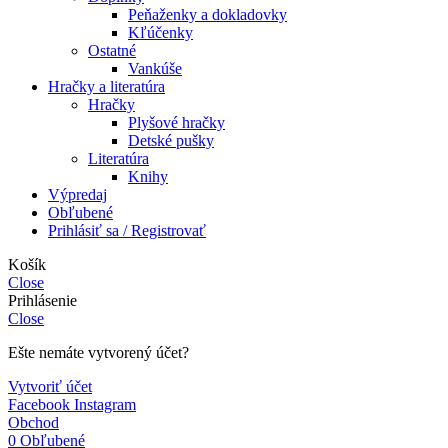
Peňaženky a dokladovky
Kľúčenky
Ostatné
Vankúše
Hračky a literatúra
Hračky
Plyšové hračky
Detské pušky
Literatúra
Knihy
Výpredaj
Obľubené
Prihlásiť sa / Registrovať
Košík
Close
Prihlásenie
Close
Ešte nemáte vytvorený účet?
Vytvoriť účet
Facebook
Instagram
Obchod
0
Obľubené