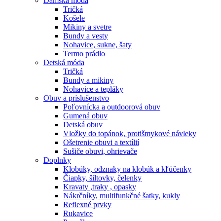
Dámska móda
Tričká
Košele
Mikiny a svetre
Bundy a vesty
Nohavice, sukne, šaty
Termo prádlo
Detská móda
Tričká
Bundy a mikiny
Nohavice a tepláky
Obuv a príslušenstvo
Poľovnícka a outdoorová obuv
Gumená obuv
Detská obuv
Vložky do topánok, protišmykové návleky
Ošetrenie obuvi a textílií
Sušiče obuvi, ohrievače
Doplnky
Klobúky, odznaky na klobúk a kľúčenky
Čiapky, šiltovky, čelenky
Kravaty ,traky , opasky
Nákrčníky, multifunkčné šatky, kukly
Reflexné prvky
Rukavice