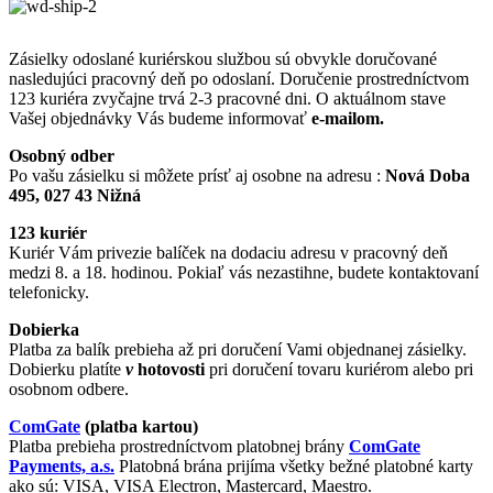
Zásielky odoslané kuriérskou službou sú obvykle doručované
nasledujúci pracovný deň po odoslaní. Doručenie prostredníctvom
123 kuriéra zvyčajne trvá 2-3 pracovné dni. O aktuálnom stave
Vašej objednávky Vás budeme informovať
e-mailom.
Osobný odber
Po vašu zásielku si môžete prísť aj osobne na adresu :
Nová Doba
495, 027 43 Nižná
123 kuriér
Kuriér Vám privezie balíček na dodaciu adresu v pracovný deň
medzi 8. a 18. hodinou. Pokiaľ vás nezastihne, budete kontaktovaní
telefonicky.
Dobierka
Platba za balík prebieha až pri doručení Vami objednanej zásielky.
Dobierku platíte
v
hotovosti
pri doručení tovaru kuriérom alebo pri
osobnom odbere.
ComGate
(platba kartou)
Platba prebieha prostredníctvom platobnej brány
ComGate
Payments, a.s.
Platobná brána prijíma všetky bežné platobné karty
ako sú: VISA, VISA Electron, Mastercard, Maestro.