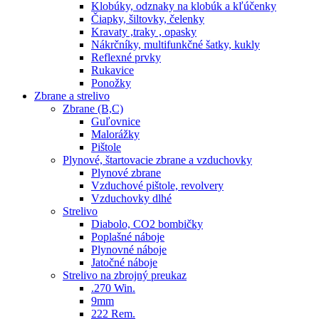
Klobúky, odznaky na klobúk a kľúčenky
Čiapky, šiltovky, čelenky
Kravaty ,traky , opasky
Nákrčníky, multifunkčné šatky, kukly
Reflexné prvky
Rukavice
Ponožky
Zbrane a strelivo
Zbrane (B,C)
Guľovnice
Malorážky
Pištole
Plynové, štartovacie zbrane a vzduchovky
Plynové zbrane
Vzduchové pištole, revolvery
Vzduchovky dlhé
Strelivo
Diabolo, CO2 bombičky
Poplašné náboje
Plynovné náboje
Jatočné náboje
Strelivo na zbrojný preukaz
.270 Win.
9mm
222 Rem.