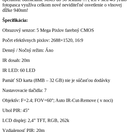
fotopasca využíva celkom nové neviditeľné osvetlenie o vlnovej
dĺžke 940nm!
Špecifikácia:
Obrazový senzor: 5 Mega Pixlov farebný CMOS
Počet efektívnych pixlov: 2688×1520, 16:9
Denný / Nočný režim: Áno
IR dosah: 20m
IR LED: 60 LED
Pamäť SD karta (8MB – 32 GB) nie je súčasťou dodávky
Nastavovacie tlačidla: 7
Objektív: F=2.4; FOV=60°; Auto IR-Cut-Remove ( v noci)
Uhol PIR: 45°
LCD displej: 2,4” TFT, RGB, 262k
Vzdialenosť PIR: 20m