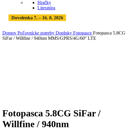
Hračky
Literatúra
Dovolenka 7. – 16. 8. 2026
Objednávky expedujeme po
dovolenke
· Dodanie zásielky 3-5 dní
Domov
Poľovnícke potreby
Doplnky
Fotopasce
Fotopasca 5.8CG
SiFar / Willfine / 940nm MMS/GPRS/4G/60° LTE
Vypredané
Zväčšiť
Fotopasca 5.8CG SiFar /
Willfine / 940nm