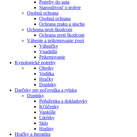
Potreby do auta
Starostlivosť o trofeje
Osobná ochrana
Osobná ochrana
Ochrana zraku a sluchu
Ochrana proti škodcom
Ochrana proti škodcom
Vábenie a prikrmovanie zveri
Vábničky
Vnadidlá
Prikrmovanie
Kynologické potreby
Obojky
Vodítka
Hračky
Doplnky
Darčeky pre poľovníka a rybára
Doplnky
Peňaženka a dokladovky
Kľúčenky
Vankúše
Likérky
Sklo
Hodiny
Hračky a literatúra