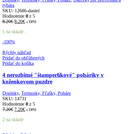
rybára
SKU:
12686-daniel
Hodnotenie
0
z 5
Pôvodná
Aktuálna
8.20
€
8.20
€
s DPH
cena
cena
1 na sklade .
bola:
je:
8.20€.
8.20€.
-100%
Rýchly náhľad
Pridať do obľúbených
Pridať do košíka
4 nerozbitné "štamperlíkové" poháriky v
koženkovom puzdre
Doplnky
,
Termosky, Fľašky, Poháre
SKU:
14731
Hodnotenie
0
z 5
Pôvodná
Aktuálna
7.20
€
7.20
€
s DPH
cena
cena
2 na sklade
bola:
je:
7.20€.
7.20€.