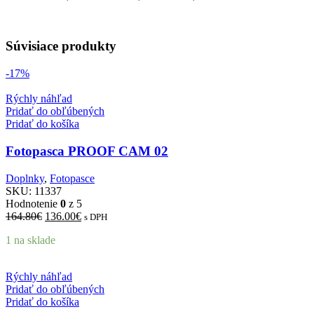
Súvisiace produkty
-17%
Rýchly náhľad
Pridať do obľúbených
Pridať do košíka
Fotopasca PROOF CAM 02
Doplnky
,
Fotopasce
SKU:
11337
Hodnotenie
0
z 5
Pôvodná
Aktuálna
164.80
€
136.00
€
s DPH
cena
cena
1 na sklade
bola:
je:
164.80€.
136.00€.
Rýchly náhľad
Pridať do obľúbených
Pridať do košíka