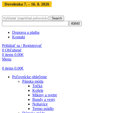
Dovolenka 7. – 16. 8. 2026
Objednávky expedujeme po
dovolenke
· Dodanie zásielky 3-5 dní
Search
Doprava a platba
Kontakt
Prihlásiť sa / Registrovať
0
Obľubené
0
items
0.00
€
Menu
0
items
0.00
€
Poľovnícke oblečenie
Pánska móda
Tričká
Košele
Mikiny a svetre
Bundy a vesty
Nohavice
Termo prádlo