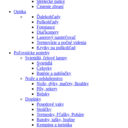
Strelecké palice
Čistenie zbraní
Optika
Ďalekohľady
Puškohľady
Fotopasce
Diaľkomery
Laserový nastreľovač
Termovízie a nočné videnia
Krytky na puškohľad
Poľovnícke potreby
Svietidlá, čelové lampy
Svietidlá
Čelovky
Batérie a nabíjačky
Nože a príslušenstvo
Nože, dýky, mačety, škrabky
Píly, sekery
Brúsky
Doplnky
Posedové vaky
Stoličky
Termosky, Fľašky, Poháre
Batohy, tašky, brašne
Kemping a turistika