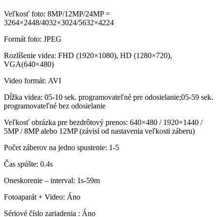
Veľkosť foto: 8MP/12MP/24MP =
3264×2448/4032×3024/5632×4224
Formát foto: JPEG
Rozlíšenie videa: FHD (1920×1080), HD (1280×720),
VGA(640×480)
Video formát: AVI
Dĺžka videa: 05-10 sek. programovateľné pre odosielanie;05-59 sek.
programovateľné bez odosielanie
Veľkosť obrázka pre bezdrôtový prenos: 640×480 / 1920×1440 /
5MP / 8MP alebo 12MP (závisí od nastavenia veľkosti záberu)
Počet záberov na jedno spustenie: 1-5
Čas spúšte: 0.4s
Oneskorenie – interval: 1s-59m
Fotoaparát + Video: Áno
Sériové číslo zariadenia : Áno