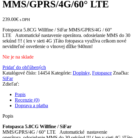
MMS/GPRS/4G/60° LTE
239.00
€
s DPH
Fotopasca 5.8CG Willfine / SiFar MMS/GPRS/4G / 60°
LTE Automatické nastavenie operátora. odosielanie MMS do 30
sekúnd !!! ( len v sieti 4G )Táto fotopasca využíva celkom nové
neviditeľné osvetlenie o vlnovej dĺžke 940nm!
Nie je na sklade
Pridať do obľúbených
Katalógové číslo:
14454
Kategórie:
Doplnky
,
Fotopasce
Značka:
SiFar
Zdieľať:
Popis
Recenzie (0)
Doprava a platba
Popis
Fotopasca 5.8CG Willfine / SiFar
MMS/GPRS/4G / 60° LTE Automatické nastavenie
operátora. odosielanie MMS do 30 sekúnd !!! ( len v sieti 4G )Táto