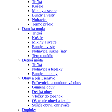
Tričká
Košele
Mikiny a svetre
Bundy a vesty
Nohavice
Termo prádlo
Dámska móda
Tričká
Košele
Mikiny a svetre
Bundy a vesty
Nohavice, sukne, šaty
Termo prádlo
Detská móda
Tričká
Nohavice a tepláky
Bundy a mikiny
Obuv a príslušenstvo
Poľovnícka a outdoorová obuv
Gumená obuv
Detská obuv
Vložky do topánok
Ošetrenie obuvi a textílií
Sušiče obuvi, ohrievače
Doplnky