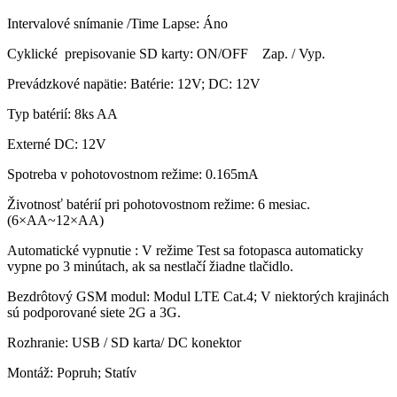
Intervalové snímanie /Time Lapse: Áno
Cyklické prepisovanie SD karty: ON/OFF Zap. / Vyp.
Prevádzkové napätie: Batérie: 12V; DC: 12V
Typ batérií: 8ks AA
Externé DC: 12V
Spotreba v pohotovostnom režime: 0.165mA
Životnosť batérií pri pohotovostnom režime: 6 mesiac.
(6×AA~12×AA)
Automatické vypnutie : V režime Test sa fotopasca automaticky
vypne po 3 minútach, ak sa nestlačí žiadne tlačidlo.
Bezdrôtový GSM modul: Modul LTE Cat.4; V niektorých krajinách
sú podporované siete 2G a 3G.
Rozhranie: USB / SD karta/ DC konektor
Montáž: Popruh; Statív