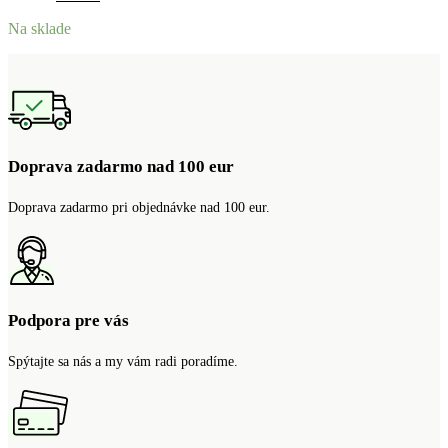
cena
cena
Na sklade
bola:
je:
17.50€.
14.00€.
Doprava zadarmo nad 100 eur
Doprava zadarmo pri objednávke nad 100 eur.
Podpora pre vás
Spýtajte sa nás a my vám radi poradíme.