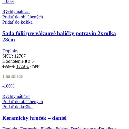
-100%
Rýchly náhľad
Pridať do obľúbených
Pridať do košíka
Sada fólií pre vákuové baličky potravín 2xrolka
28cm
Doplnky
SKU:
12707
Hodnotenie
0
z 5
Pôvodná
Aktuálna
17.50
€
17.50
€
s DPH
cena
cena
1 na sklade
bola:
je:
17.50€.
17.50€.
-100%
Rýchly náhľad
Pridať do obľúbených
Pridať do košíka
Keramický hrnček – daniel
Doplnky
,
Termosky, Fľašky, Poháre
,
Darčeky pre poľovníka a