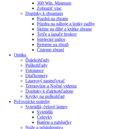
300 Win. Magnum
Zobraziť viac
Doplnky k zbraniam
Puzdrá na zbrane
Púzdra na náboje a botky pažby
Skrine na dlhé a krátke zbrane
Terče a lapače brokov
Strelecké palice
Remene na zbraň
Čistenie zbraní
Optika
Ďalekohľady
Puškohľady
Fotopasce
Diaľkomery
Laserový nastreľovač
Termovízie a Nočné videnia
Doplnky k ďalekohľadom
Krytky na puškohľad
Poľovnícke potreby
Svietidlá, čelové lampy
Svietidlá
Čelovky
Batérie a nabíjačky
Nože a príslušenstvo