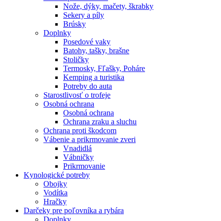
Nože, dýky, mačety, škrabky
Sekery a píly
Brúsky
Doplnky
Posedové vaky
Batohy, tašky, brašne
Stoličky
Termosky, Fľašky, Poháre
Kemping a turistika
Potreby do auta
Starostlivosť o trofeje
Osobná ochrana
Osobná ochrana
Ochrana zraku a sluchu
Ochrana proti škodcom
Vábenie a prikrmovanie zveri
Vnadidlá
Vábničky
Prikrmovanie
Kynologické potreby
Obojky
Vodítka
Hračky
Darčeky pre poľovníka a rybára
Doplnky