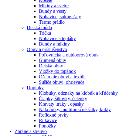
Košele
Mikiny a svetre
Bundy a vesty
Nohavice, sukne, šaty
Termo prádlo
Detská móda
Tričká
Nohavice a tepláky
Bundy a mikiny
Obuv a príslušenstvo
Poľovnícka a outdoorová obuv
Gumená obuv
Detská obuv
Vložky do topánok
Ošetrenie obuvi a textílií
Sušiče obuvi, ohrievače
Doplnky
Klobúky, odznaky na klobúk a kľúčenky
Čiapky, šiltovky, čelenky
Kravaty ,traky , opasky
Nákrčníky, multifunkčné šatky, kukly
Reflexné prvky
Rukavice
Ponožky
Zbrane a strelivo