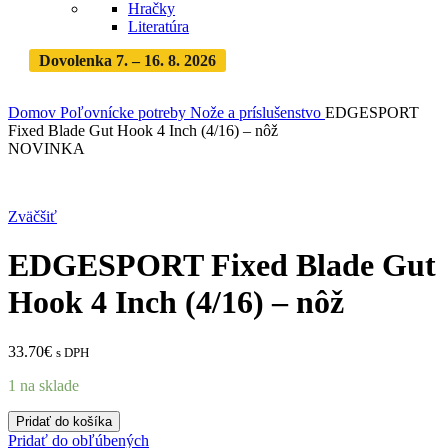
Hračky
Literatúra
Dovolenka 7. – 16. 8. 2026
Objednávky expedujeme po
dovolenke
· Dodanie zásielky 3-5 dní
Domov
Poľovnícke potreby
Nože a príslušenstvo
EDGESPORT
Fixed Blade Gut Hook 4 Inch (4/16) – nôž
NOVINKA
Zväčšiť
EDGESPORT Fixed Blade Gut
Hook 4 Inch (4/16) – nôž
33.70
€
s DPH
1 na sklade
množstvo
Pridať do košíka
EDGESPORT
Pridať do obľúbených