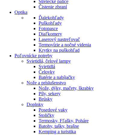
Strelecké palice
Čistenie zbraní
Optika
Ďalekohľady
Puškohľady
Fotopasce
Diaľkomery
Laserový nastreľovač
Termovízie a nočné videnia
Krytky na puškohľad
Poľovnícke potreby
Svietidlá, čelové lampy
Svietidlá
Čelovky
Batérie a nabíjačky
Nože a príslušenstvo
Nože, dýky, mačety, škrabky
Píly, sekery
Brúsky
Doplnky
Posedové vaky
Stoličky
Termosky, Fľašky, Poháre
Batohy, tašky, brašne
Kemping a turistika