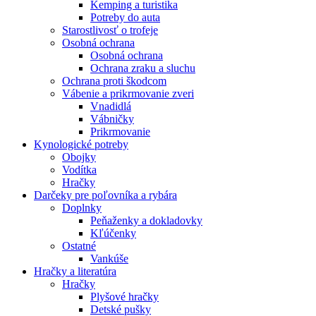
Kemping a turistika
Potreby do auta
Starostlivosť o trofeje
Osobná ochrana
Osobná ochrana
Ochrana zraku a sluchu
Ochrana proti škodcom
Vábenie a prikrmovanie zveri
Vnadidlá
Vábničky
Prikrmovanie
Kynologické potreby
Obojky
Vodítka
Hračky
Darčeky pre poľovníka a rybára
Doplnky
Peňaženky a dokladovky
Kľúčenky
Ostatné
Vankúše
Hračky a literatúra
Hračky
Plyšové hračky
Detské pušky