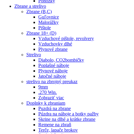
Ponožky
Zbrane a strelivo
Zbrane (B,C)
Guľovnice
Malorážky
Pištole
Zbrane 18+ (D)
Vzduchové pištole, revolvery
Vzduchovky dlhé
Plynové zbrane
Strelivo
Diabolo, CO2bombičky
Poplašné náboje
Plynové náboje
Jatočné náboje
strelivo na zbrojný preukaz
9mm
.270 Win.
Zobraziť viac
Doplnky k zbraniam
Puzdrá na zbrane
Púzdra na náboje a botky pažby
Skrine na dlhé a krátke zbrane
Remene na zbraň
Terče, lapače brokov