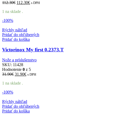
Pôvodná
Aktuálna
112.30
€
112.30
€
s DPH
cena
cena
1 na sklade .
bola:
je:
112.30€.
112.30€.
-100%
Rýchly náhľad
Pridať do obľúbených
Pridať do košíka
Victorinox My first 0.2373.T
Nože a príslušenstvo
SKU:
11428
Hodnotenie
0
z 5
Pôvodná
Aktuálna
31.90
€
31.90
€
s DPH
cena
cena
1 na sklade .
bola:
je:
31.90€.
31.90€.
-100%
Rýchly náhľad
Pridať do obľúbených
Pridať do košíka