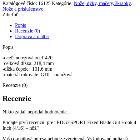
Fixed
Katalógové číslo:
16125
Kategórie:
Nože, dýky, mačety, škrabky
,
Blade
Nože a príslušenstvo
Gut
Zdieľať:
Hook
4
Popis
Inch
Recenzie (0)
(4/16)
Doprava a platba
-
nôž
Popis
-oceľ: nerezová oceľ 420
-celková dĺžka: 218,4 mm
-dĺžka čepele: 101,6 mm
-materiál rukoväte: G10 – oranžová
Recenzie (0)
Recenzie
Nikto zatiaľ nepridal hodnotenie.
Pridajte prvú recenziu pre “EDGESPORT Fixed Blade Gut Hook 4
Inch (4/16) – nôž”
Vaša e-mailová adresa nebude zverejnená.
Vyžadované polia sú