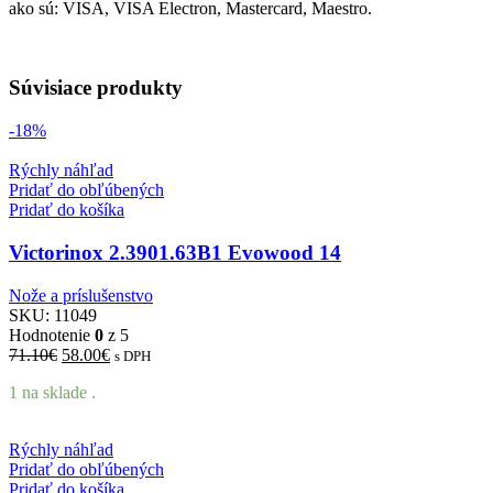
ako sú: VISA, VISA Electron, Mastercard, Maestro.
Súvisiace produkty
-18%
Rýchly náhľad
Pridať do obľúbených
Pridať do košíka
Victorinox 2.3901.63B1 Evowood 14
Nože a príslušenstvo
SKU:
11049
Hodnotenie
0
z 5
Pôvodná
Aktuálna
71.10
€
58.00
€
s DPH
cena
cena
1 na sklade .
bola:
je:
71.10€.
58.00€.
Rýchly náhľad
Pridať do obľúbených
Pridať do košíka