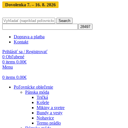
Dovolenka 7. – 16. 8. 2026
Objednávky expedujeme po
dovolenke
· Dodanie zásielky 3-5 dní
Search
Doprava a platba
Kontakt
Prihlásiť sa / Registrovať
0
Obľubené
0
items
0.00
€
Menu
0
items
0.00
€
Poľovnícke oblečenie
Pánska móda
Tričká
Košele
Mikiny a svetre
Bundy a vesty
Nohavice
Termo prádlo