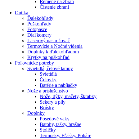
Remene na zbraň
Čistenie zbraní
Optika
Ďalekohľady
Puškohľady
Fotopasce
Diaľkomery
Laserový nastreľovač
Termovízie a Nočné videnia
Doplnky k ďalekohľadom
Krytky na puškohľad
Poľovnícke potreby
Svietidlá, čelové lampy
Svietidlá
Čelovky
Batérie a nabíjačky
Nože a príslušenstvo
Nože, dýky, mačety, škrabky
Sekery a píly
Brúsky
Doplnky
Posedové vaky
Batohy, tašky, brašne
Stoličky
Termosky, Fľašky, Poháre