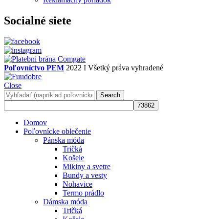
Socialné siete
Poľovníctvo PEM
2022 I Všetký práva vyhradené
Close
Search
Domov
Poľovnícke oblečenie
Pánska móda
Tričká
Košele
Mikiny a svetre
Bundy a vesty
Nohavice
Termo prádlo
Dámska móda
Tričká