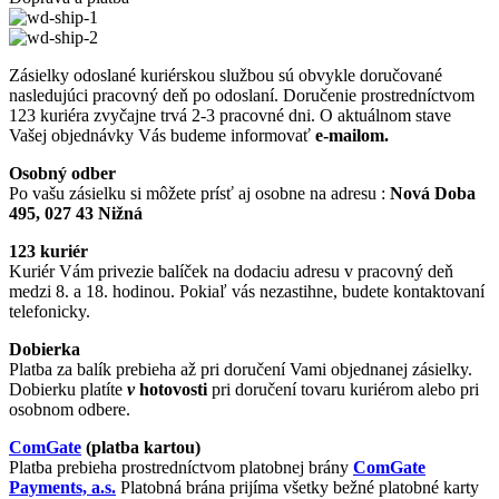
Zásielky odoslané kuriérskou službou sú obvykle doručované
nasledujúci pracovný deň po odoslaní. Doručenie prostredníctvom
123 kuriéra zvyčajne trvá 2-3 pracovné dni. O aktuálnom stave
Vašej objednávky Vás budeme informovať
e-mailom.
Osobný odber
Po vašu zásielku si môžete prísť aj osobne na adresu :
Nová Doba
495, 027 43 Nižná
123 kuriér
Kuriér Vám privezie balíček na dodaciu adresu v pracovný deň
medzi 8. a 18. hodinou. Pokiaľ vás nezastihne, budete kontaktovaní
telefonicky.
Dobierka
Platba za balík prebieha až pri doručení Vami objednanej zásielky.
Dobierku platíte
v
hotovosti
pri doručení tovaru kuriérom alebo pri
osobnom odbere.
ComGate
(platba kartou)
Platba prebieha prostredníctvom platobnej brány
ComGate
Payments, a.s.
Platobná brána prijíma všetky bežné platobné karty