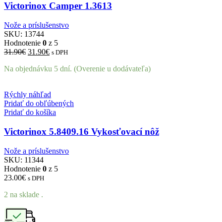
Victorinox Camper 1.3613
Nože a príslušenstvo
SKU:
13744
Hodnotenie
0
z 5
Pôvodná
Aktuálna
31.90
€
31.90
€
s DPH
cena
cena
Na objednávku 5 dní. (Overenie u dodávateľa)
bola:
je:
31.90€.
31.90€.
Rýchly náhľad
Pridať do obľúbených
Pridať do košíka
Victorinox 5.8409.16 Vykosťovací nôž
Nože a príslušenstvo
SKU:
11344
Hodnotenie
0
z 5
23.00
€
s DPH
2 na sklade .