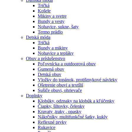
Dámska móda
Tričká
Košele
Mikiny a svetre
Bundy a vesty
Nohavice, sukne, šaty
Termo prádlo
Detská móda
Tričká
Bundy a mikiny
Nohavice a tepláky
Obuv a príslušenstvo
Poľovnícka a outdoorová obuv
Gumená obuv
Detská obuv
Vložky do topánok, protišmykové návleky
Ošetrenie obuvi a textílií
Sušiče obuvi, ohrievače
Doplnky
Klobúky, odznaky na klobúk a kľúčenky
Čiapky, šiltovky, čelenky
Kravaty ,traky , opasky
Nákrčníky, multifunkčné šatky, kukly
Reflexné prvky
Rukavice