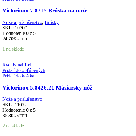
Victorinox 7.8715 Brúska na nože
Nože a príslušenstvo
,
Brúsky
SKU:
10707
Hodnotenie
0
z 5
24.70
€
s DPH
1 na sklade
Rýchly náhľad
Pridať do obľúbených
Pridať do košíka
Victorinox 5.8426.21 Mäsiarsky nôž
Nože a príslušenstvo
SKU:
11052
Hodnotenie
0
z 5
36.80
€
s DPH
2 na sklade .