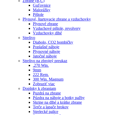
Zbrane (B,C)
Guľovnice
Malorážky
Pištole
Plynové, štartovacie zbrane a vzduchovky
Plynové zbrane
Vzduchové pištole, revolvery
Vzduchovky dlhé
Strelivo
Diabolo, CO2 bombičky
Poplašné náboje
Plynovné náboje
Jatočné náboje
Strelivo na zbrojný preukaz
.270 Win.
9mm
222 Rem.
300 Win. Magnum
Zobraziť viac
Doplnky k zbraniam
Puzdrá na zbrane
Púzdra na náboje a botky pažby
Skrine na dlhé a krátke zbrane
Terče a lapače brokov
Strelecké palice