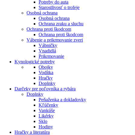
Potreby do auta
Starostlivosť o trofeje
Osobná ochrana
Osobná ochrana
Ochrana zraku a sluchu
Ochrana proti škodcom
Ochrana proti škodcom
Vábenie a prikrmovanie zveri
Vábničky
Vnadidlá
Prikrmovanie
Kynologické potreby
Obojky
Vodítka
Hračky
Doplnky
Darčeky pre poľovníka a rybára
Doplnky
Peňaženka a dokladovky
Kľúčenky
Vankúše
Likérky
Sklo
Hodiny
Hračky a literatúra