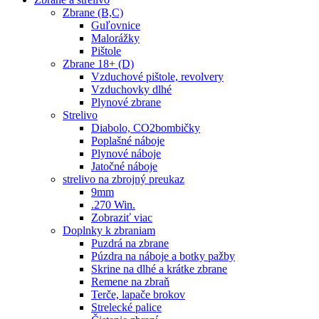
Zbrane (B,C)
Guľovnice
Malorážky
Pištole
Zbrane 18+ (D)
Vzduchové pištole, revolvery
Vzduchovky dlhé
Plynové zbrane
Strelivo
Diabolo, CO2bombičky
Poplašné náboje
Plynové náboje
Jatočné náboje
strelivo na zbrojný preukaz
9mm
.270 Win.
Zobraziť viac
Doplnky k zbraniam
Puzdrá na zbrane
Púzdra na náboje a botky pažby
Skrine na dlhé a krátke zbrane
Remene na zbraň
Terče, lapače brokov
Strelecké palice