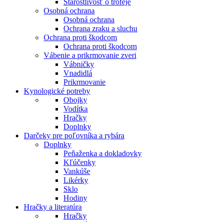
Starostlivosť o trofeje
Osobná ochrana
Osobná ochrana
Ochrana zraku a sluchu
Ochrana proti škodcom
Ochrana proti škodcom
Vábenie a prikrmovanie zveri
Vábničky
Vnadidlá
Prikrmovanie
Kynologické potreby
Obojky
Vodítka
Hračky
Doplnky
Darčeky pre poľovníka a rybára
Doplnky
Peňaženka a dokladovky
Kľúčenky
Vankúše
Likérky
Sklo
Hodiny
Hračky a literatúra
Hračky