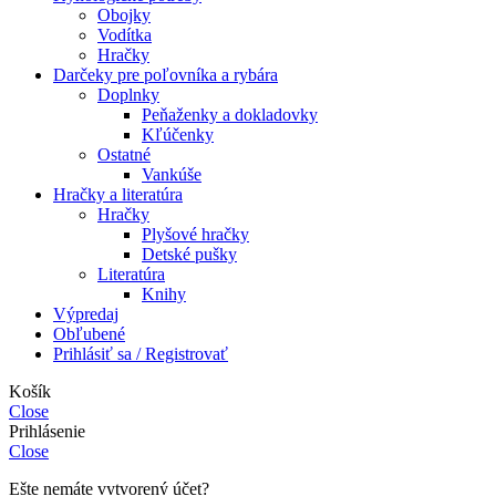
Obojky
Vodítka
Hračky
Darčeky pre poľovníka a rybára
Doplnky
Peňaženky a dokladovky
Kľúčenky
Ostatné
Vankúše
Hračky a literatúra
Hračky
Plyšové hračky
Detské pušky
Literatúra
Knihy
Výpredaj
Obľubené
Prihlásiť sa / Registrovať
Košík
Close
Prihlásenie
Close
Ešte nemáte vytvorený účet?