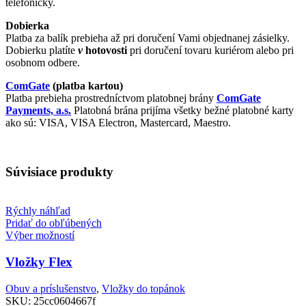
telefonicky.
Dobierka
Platba za balík prebieha až pri doručení Vami objednanej zásielky.
Dobierku platíte
v
hotovosti
pri doručení tovaru kuriérom alebo pri
osobnom odbere.
ComGate
(platba kartou)
Platba prebieha prostredníctvom platobnej brány
ComGate
Payments, a.s.
Platobná brána prijíma všetky bežné platobné karty
ako sú: VISA, VISA Electron, Mastercard, Maestro.
Súvisiace produkty
Rýchly náhľad
Pridať do obľúbených
Výber možností
Vložky Flex
Obuv a príslušenstvo
,
Vložky do topánok
SKU:
25cc0604667f