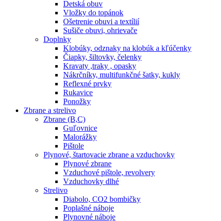
Detská obuv
Vložky do topánok
Ošetrenie obuvi a textílií
Sušiče obuvi, ohrievače
Doplnky
Klobúky, odznaky na klobúk a kľúčenky
Čiapky, šiltovky, čelenky
Kravaty ,traky , opasky
Nákrčníky, multifunkčné šatky, kukly
Reflexné prvky
Rukavice
Ponožky
Zbrane a strelivo
Zbrane (B,C)
Guľovnice
Malorážky
Pištole
Plynové, štartovacie zbrane a vzduchovky
Plynové zbrane
Vzduchové pištole, revolvery
Vzduchovky dlhé
Strelivo
Diabolo, CO2 bombičky
Poplašné náboje
Plynovné náboje