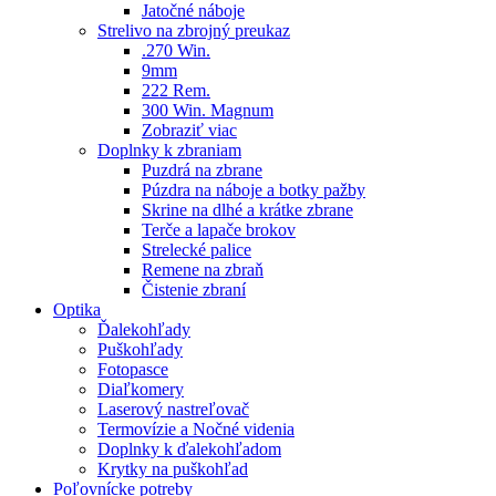
Jatočné náboje
Strelivo na zbrojný preukaz
.270 Win.
9mm
222 Rem.
300 Win. Magnum
Zobraziť viac
Doplnky k zbraniam
Puzdrá na zbrane
Púzdra na náboje a botky pažby
Skrine na dlhé a krátke zbrane
Terče a lapače brokov
Strelecké palice
Remene na zbraň
Čistenie zbraní
Optika
Ďalekohľady
Puškohľady
Fotopasce
Diaľkomery
Laserový nastreľovač
Termovízie a Nočné videnia
Doplnky k ďalekohľadom
Krytky na puškohľad
Poľovnícke potreby