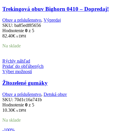
Trekingová obuv Bighorn 0410 – Dopredaj!
Obuv a príslušenstvo
,
Výpredaj
SKU:
ba85edf85656
Hodnotenie
0
z 5
82.40
€
s DPH
Na sklade
Rýchly náhľad
Pridať do obľúbených
Výber možností
Žltozelené gumáky
Obuv a príslušenstvo
,
Detská obuv
SKU:
70d1c16a741b
Hodnotenie
0
z 5
10.30
€
s DPH
Na sklade
-100%