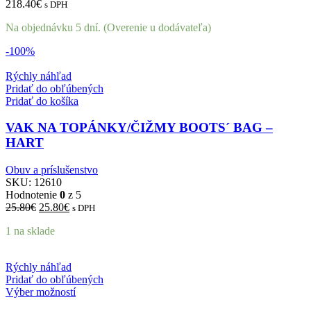
218.40
€
s DPH
Na objednávku 5 dní. (Overenie u dodávateľa)
-100%
Rýchly náhľad
Pridať do obľúbených
Pridať do košíka
VAK NA TOPÁNKY/ČIŽMY BOOTS´ BAG –
HART
Obuv a príslušenstvo
SKU:
12610
Hodnotenie
0
z 5
Pôvodná
Aktuálna
25.80
€
25.80
€
s DPH
cena
cena
1 na sklade
bola:
je:
25.80€.
25.80€.
Rýchly náhľad
Pridať do obľúbených
Výber možností