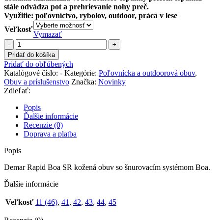
stále odvádza pot a prehrievanie nohy preč.
Využitie: poľovníctvo, rybolov, outdoor, práca v lese
Veľkosť
Vymazať
množstvo
Demar
Pridať do košíka
Rapid
Pridať do obľúbených
Boa
Katalógové číslo:
-
Kategórie:
Poľovnícka a outdoorová obuv
,
SR
Obuv a príslušenstvo
Značka:
Novinky
6464
Zdieľať:
A
Popis
Ďalšie informácie
Recenzie (0)
Doprava a platba
Popis
Demar Rapid Boa SR kožená obuv so šnurovacím systémom Boa.
Ďalšie informácie
Veľkosť
11 (46)
,
41
,
42
,
43
,
44
,
45