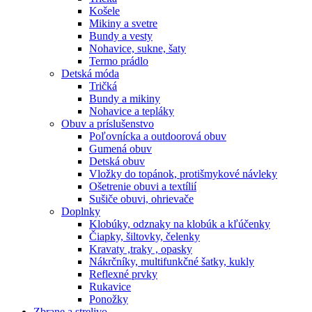
Košele
Mikiny a svetre
Bundy a vesty
Nohavice, sukne, šaty
Termo prádlo
Detská móda
Tričká
Bundy a mikiny
Nohavice a tepláky
Obuv a príslušenstvo
Poľovnícka a outdoorová obuv
Gumená obuv
Detská obuv
Vložky do topánok, protišmykové návleky
Ošetrenie obuvi a textílií
Sušiče obuvi, ohrievače
Doplnky
Klobúky, odznaky na klobúk a kľúčenky
Čiapky, šiltovky, čelenky
Kravaty ,traky , opasky
Nákrčníky, multifunkčné šatky, kukly
Reflexné prvky
Rukavice
Ponožky
Zbrane a strelivo