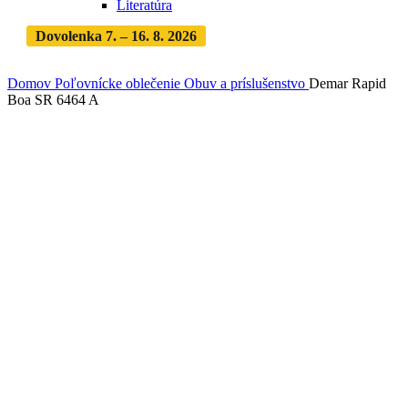
Literatúra
Dovolenka 7. – 16. 8. 2026
Objednávky expedujeme po
dovolenke
· Dodanie zásielky 3-5 dní
Domov
Poľovnícke oblečenie
Obuv a príslušenstvo
Demar Rapid
Boa SR 6464 A
Zväčšiť