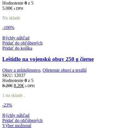
Hodnotenie
0
z 5
5.00
€
s DPH
Na sklade
-100%
Rýchly náhľad
Pridať do obľúbených
Pridať do košíka
Leštidlo na vojenskú obuv 250 g čierne
Obuv a príslušenstvo
,
Ošetrenie obuvi a textílií
SKU:
12037
Hodnotenie
0
z 5
Pôvodná
Aktuálna
8.20
€
8.20
€
s DPH
cena
cena
1 na sklade .
bola:
je:
8.20€.
8.20€.
-23%
Rýchly náhľad
Pridať do obľúbených
Výber možností