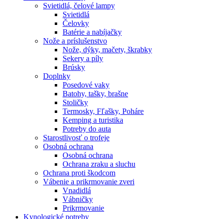
Svietidlá, čelové lampy
Svietidlá
Čelovky
Batérie a nabíjačky
Nože a príslušenstvo
Nože, dýky, mačety, škrabky
Sekery a píly
Brúsky
Doplnky
Posedové vaky
Batohy, tašky, brašne
Stoličky
Termosky, Fľašky, Poháre
Kemping a turistika
Potreby do auta
Starostlivosť o trofeje
Osobná ochrana
Osobná ochrana
Ochrana zraku a sluchu
Ochrana proti škodcom
Vábenie a prikrmovanie zveri
Vnadidlá
Vábničky
Prikrmovanie
Kynologické potreby