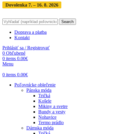
Dovolenka 7. – 16. 8. 2026
Objednávky expedujeme po
dovolenke
· Dodanie zásielky 3-5 dní
Search
Doprava a platba
Kontakt
Prihlásiť sa / Registrovať
0
Obľubené
0
items
0.00
€
Menu
0
items
0.00
€
Poľovnícke oblečenie
Pánska móda
Tričká
Košele
Mikiny a svetre
Bundy a vesty
Nohavice
Termo prádlo
Dámska móda
Tričká