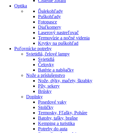
Čistenie zbraní
Optika
Ďalekohľady
Puškohľady
Fotopasce
Diaľkomery
Laserový nastreľovač
Termovízie a nočné videnia
Krytky na puškohľad
Poľovnícke potreby
Svietidlá, čelové lampy
Svietidlá
Čelovky
Batérie a nabíjačky
Nože a príslušenstvo
Nože, dýky, mačety, škrabky
Píly, sekery
Brúsky
Doplnky
Posedové vaky
Stoličky
Termosky, Fľašky, Poháre
Batohy, tašky, brašne
Kemping a turistika
Potreby do auta