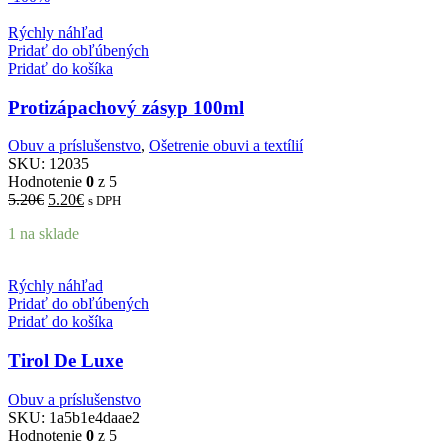
Rýchly náhľad
Pridať do obľúbených
Pridať do košíka
Protizápachový zásyp 100ml
Obuv a príslušenstvo
,
Ošetrenie obuvi a textílií
SKU:
12035
Hodnotenie
0
z 5
Pôvodná
Aktuálna
5.20
€
5.20
€
s DPH
cena
cena
1 na sklade
bola:
je:
5.20€.
5.20€.
Rýchly náhľad
Pridať do obľúbených
Pridať do košíka
Tirol De Luxe
Obuv a príslušenstvo
SKU:
1a5b1e4daae2
Hodnotenie
0
z 5