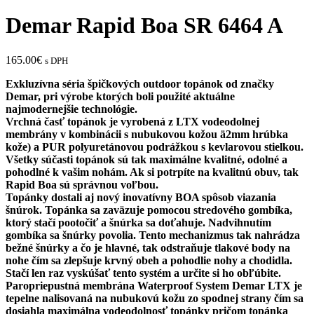
Demar Rapid Boa SR 6464 A
165.00
€
s DPH
Exkluzívna séria špičkových outdoor topánok od značky
Demar, pri výrobe ktorých boli použité aktuálne
najmodernejšie technológie.
Vrchná časť topánok je vyrobená z LTX vodeodolnej
membrány v kombinácii s nubukovou kožou ä2mm hrúbka
kože) a PUR polyuretánovou podrážkou s kevlarovou stielkou.
Všetky súčasti topánok sú tak maximálne kvalitné, odolné a
pohodlné k vašim nohám. Ak si potrpíte na kvalitnú obuv, tak
Rapid Boa sú správnou voľbou.
Topánky dostali aj nový inovatívny BOA spôsob viazania
šnúrok. Topánka sa zaväzuje pomocou stredového gombíka,
ktorý stačí pootočiť a šnúrka sa doťahuje. Nadvihnutím
gombíka sa šnúrky povolia. Tento mechanizmus tak nahrádza
bežné šnúrky a čo je hlavné, tak odstraňuje tlakové body na
nohe čím sa zlepšuje krvný obeh a pohodlie nohy a chodidla.
Stačí len raz vyskúšať tento systém a určite si ho obľúbite.
Paropriepustná membrána Waterproof System Demar LTX je
tepelne nalisovaná na nubukovú kožu zo spodnej strany čím sa
dosiahla maximálna vodeodolnosť topánky pričom topánka