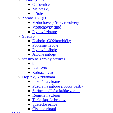
Guľovnice
Malorážky
Pištole
Zbrane 18+ (D)
Vzduchové pištole, revolvery
Vzduchovky dlhé
Plynové zbrane
Strelivo
Diabolo, CO2bombičky
Poplašné náboje
Plynové náboje
Jatočné náboje
strelivo na zbrojný preukaz
9mm
.270 Win.
Zobraziť viac
Doplnky k zbraniam
Puzdrá na zbrane
Púzdra na náboje a botky pažby
Skrine na dlhé a krátke zbrane
Remene na zbraň
Terče, lapače brokov
Strelecké palice
Čistenie zbraní