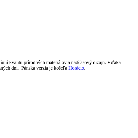
eňujú kvalitu prírodných materiálov a nadčasový dizajn. Vďaka
imných dní. Pánska verzia je košeľa
Horácio
.