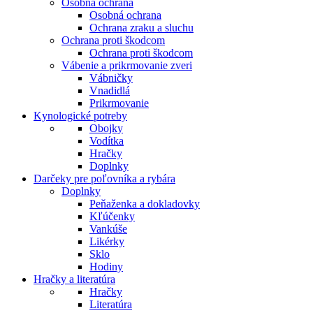
Osobná ochrana
Osobná ochrana
Ochrana zraku a sluchu
Ochrana proti škodcom
Ochrana proti škodcom
Vábenie a prikrmovanie zveri
Vábničky
Vnadidlá
Prikrmovanie
Kynologické potreby
Obojky
Vodítka
Hračky
Doplnky
Darčeky pre poľovníka a rybára
Doplnky
Peňaženka a dokladovky
Kľúčenky
Vankúše
Likérky
Sklo
Hodiny
Hračky a literatúra
Hračky
Literatúra