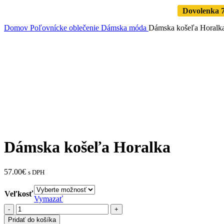
Dovolenka 7.
Domov
Poľovnícke oblečenie
Dámska móda
Dámska košeľa Horalk
Zväčšiť
Dámska košeľa Horalka
57.00
€
s DPH
Veľkosť
Vymazať
množstvo
Dámska
Pridať do košíka