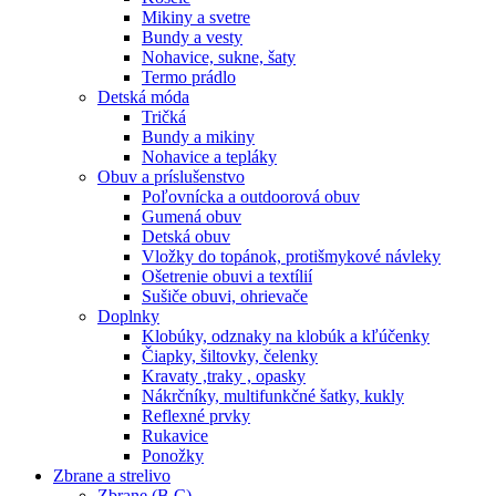
Mikiny a svetre
Bundy a vesty
Nohavice, sukne, šaty
Termo prádlo
Detská móda
Tričká
Bundy a mikiny
Nohavice a tepláky
Obuv a príslušenstvo
Poľovnícka a outdoorová obuv
Gumená obuv
Detská obuv
Vložky do topánok, protišmykové návleky
Ošetrenie obuvi a textílií
Sušiče obuvi, ohrievače
Doplnky
Klobúky, odznaky na klobúk a kľúčenky
Čiapky, šiltovky, čelenky
Kravaty ,traky , opasky
Nákrčníky, multifunkčné šatky, kukly
Reflexné prvky
Rukavice
Ponožky
Zbrane a strelivo
Zbrane (B,C)