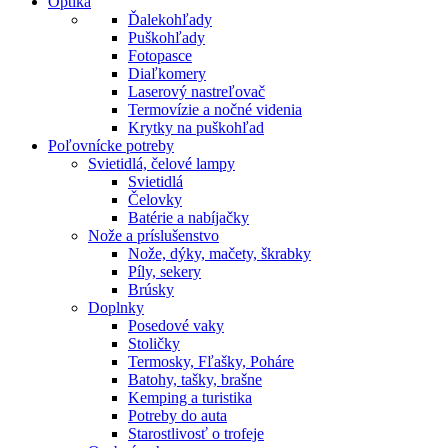
Optika
Ďalekohľady
Puškohľady
Fotopasce
Diaľkomery
Laserový nastreľovač
Termovízie a nočné videnia
Krytky na puškohľad
Poľovnícke potreby
Svietidlá, čelové lampy
Svietidlá
Čelovky
Batérie a nabíjačky
Nože a príslušenstvo
Nože, dýky, mačety, škrabky
Píly, sekery
Brúsky
Doplnky
Posedové vaky
Stoličky
Termosky, Fľašky, Poháre
Batohy, tašky, brašne
Kemping a turistika
Potreby do auta
Starostlivosť o trofeje