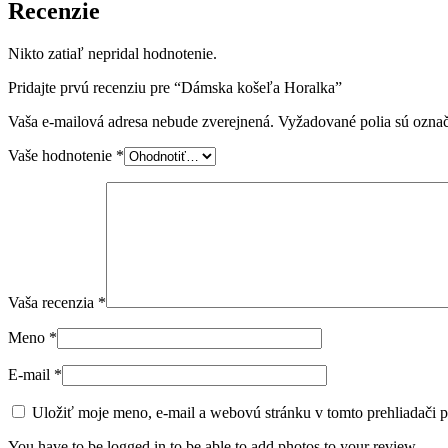
Recenzie
Nikto zatiaľ nepridal hodnotenie.
Pridajte prvú recenziu pre “Dámska košeľa Horalka”
Vaša e-mailová adresa nebude zverejnená.
Vyžadované polia sú ozna
Vaše hodnotenie
*
Vaša recenzia
*
Meno
*
E-mail
*
Uložiť moje meno, e-mail a webovú stránku v tomto prehliadači 
You have to be logged in to be able to add photos to your review.