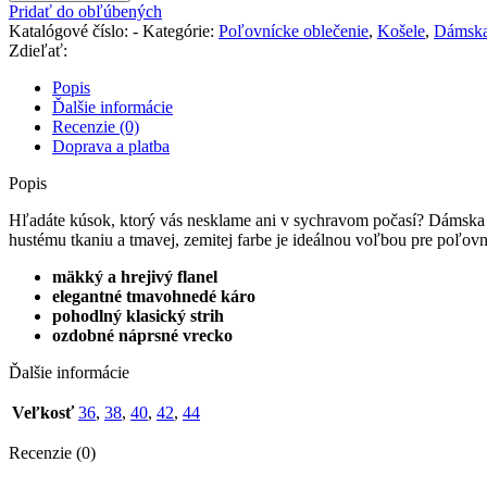
košeľa
Pridať do obľúbených
Horalka
Katalógové číslo:
-
Kategórie:
Poľovnícke oblečenie
,
Košele
,
Dámsk
Zdieľať:
Popis
Ďalšie informácie
Recenzie (0)
Doprava a platba
Popis
Hľadáte kúsok, ktorý vás nesklame ani v sychravom počasí? Dámska fl
hustému tkaniu a tmavej, zemitej farbe je ideálnou voľbou pre poľov
mäkký a hrejivý flanel
elegantné tmavohnedé káro
pohodlný klasický strih
ozdobné náprsné vrecko
Ďalšie informácie
Veľkosť
36
,
38
,
40
,
42
,
44
Recenzie (0)