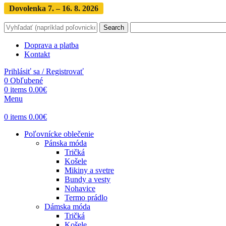
Dovolenka 7. – 16. 8. 2026
Objednávky expedujeme po dovol
Search
Doprava a platba
Kontakt
Prihlásiť sa / Registrovať
0
Obľubené
0
items
0.00
€
Menu
0
items
0.00
€
Poľovnícke oblečenie
Pánska móda
Tričká
Košele
Mikiny a svetre
Bundy a vesty
Nohavice
Termo prádlo
Dámska móda
Tričká
Košele