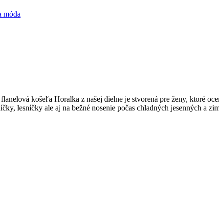
a móda
anelová košeľa Horalka z našej dielne je stvorená pre ženy, ktoré oc
níčky, lesníčky ale aj na bežné nosenie počas chladných jesenných a z