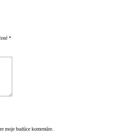
čené
*
pre moje budúce komentáre.