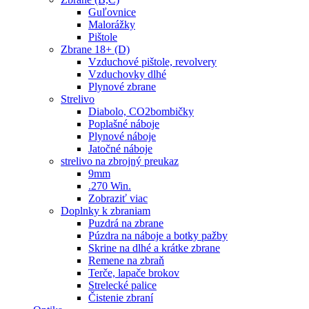
Guľovnice
Malorážky
Pištole
Zbrane 18+ (D)
Vzduchové pištole, revolvery
Vzduchovky dlhé
Plynové zbrane
Strelivo
Diabolo, CO2bombičky
Poplašné náboje
Plynové náboje
Jatočné náboje
strelivo na zbrojný preukaz
9mm
.270 Win.
Zobraziť viac
Doplnky k zbraniam
Puzdrá na zbrane
Púzdra na náboje a botky pažby
Skrine na dlhé a krátke zbrane
Remene na zbraň
Terče, lapače brokov
Strelecké palice
Čistenie zbraní