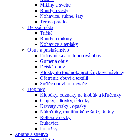
Mikiny a svetre
Bundy a vesty
Nohavice, sukne, šaty
Termo prádlo
Detská móda
Tričká
Bundy a mikiny
Nohavice a tepláky
Obuv a príslušenstvo
Poľovnícka a outdoorová obuv
Gumená obuv
Detská obuv
Vložky do topánok, protišmykové návleky
Ošetrenie obuvi a textílií
Sušiče obuvi, ohrievače
Doplnky
Klobúky, odznaky na klobúk a kľúčenky
Čiapky, šiltovky, čelenky
Kravaty ,traky , opasky
Nákrčníky, multifunkčné šatky, kukly
Reflexné prvky
Rukavice
Ponožky
Zbrane a strelivo
Zbrane (B,C)