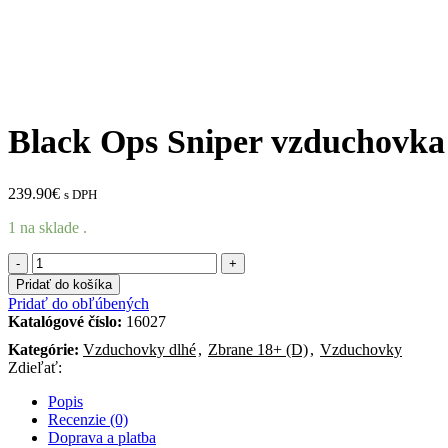
Black Ops Sniper vzduchovka
239.90
€
s DPH
1 na sklade .
množstvo
Black
Pridať do košíka
Ops
Pridať do obľúbených
Sniper
Katalógové číslo:
16027
vzduchovka
Kategórie:
Vzduchovky dlhé
,
Zbrane 18+ (D)
,
Vzduchovky
4,5
Zdieľať:
mm
s
Popis
optikou
Recenzie (0)
4×32
Doprava a platba
a