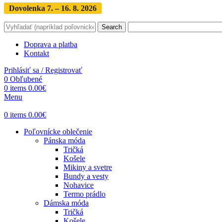
Dovolenka 7. – 16. 8. 2026
Objednávky expedujeme po dovol
Search
Doprava a platba
Kontakt
Prihlásiť sa / Registrovať
0
Obľubené
0
items
0.00
€
Menu
0
items
0.00
€
Poľovnícke oblečenie
Pánska móda
Tričká
Košele
Mikiny a svetre
Bundy a vesty
Nohavice
Termo prádlo
Dámska móda
Tričká
Košele