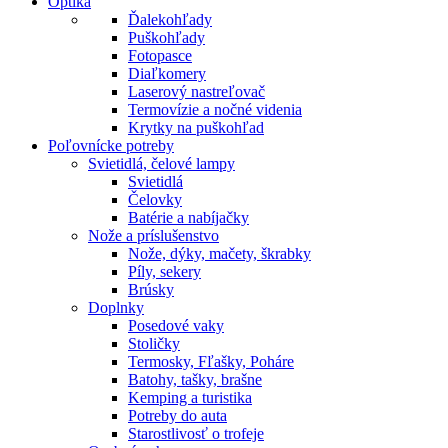
Optika
Ďalekohľady
Puškohľady
Fotopasce
Diaľkomery
Laserový nastreľovač
Termovízie a nočné videnia
Krytky na puškohľad
Poľovnícke potreby
Svietidlá, čelové lampy
Svietidlá
Čelovky
Batérie a nabíjačky
Nože a príslušenstvo
Nože, dýky, mačety, škrabky
Píly, sekery
Brúsky
Doplnky
Posedové vaky
Stoličky
Termosky, Fľašky, Poháre
Batohy, tašky, brašne
Kemping a turistika
Potreby do auta
Starostlivosť o trofeje