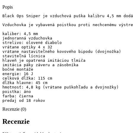
bipodom
Popis
Black Ops Sniper je vzduchová puška kalibru 4,5 mm dodá
Vzduchovka je vybavená poistkou proti nechcenému výstre
kaliber: 4,5 mm

jednoranná vzduchovka

strelivo: olovené diabolo

vrátane optiky 4 x 32

vrátane nastaviteľného kovového bipodu (dvojnožka)

staviteľná lícnica

hlaveň je opatrená imitáciou tlmiča

imitácia páky záveru a zásobníka

bočné montáže

energie: 16 J

celková dĺžka: 115 cm

dĺžka hlavne: 45 cm

hmotnosť: 4,8 kg (vrátane puškohľadu a dvojnožky)

poistka: áno

farba: čierna

predaj od 18 rokov
Recenzie (0)
Recenzie