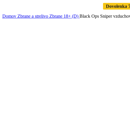
Dovolenka 7.
Domov
Zbrane a strelivo
Zbrane 18+ (D)
Black Ops Sniper vzducho
Zväčšiť