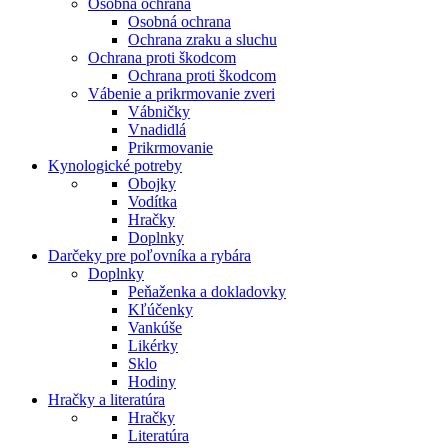
Osobná ochrana
Osobná ochrana
Ochrana zraku a sluchu
Ochrana proti škodcom
Ochrana proti škodcom
Vábenie a prikrmovanie zveri
Vábničky
Vnadidlá
Prikrmovanie
Kynologické potreby
Obojky
Vodítka
Hračky
Doplnky
Darčeky pre poľovníka a rybára
Doplnky
Peňaženka a dokladovky
Kľúčenky
Vankúše
Likérky
Sklo
Hodiny
Hračky a literatúra
Hračky
Literatúra