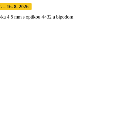
 – 16. 8. 2026
Objednávky expedujeme po dovolenke
· Dodanie z
vka 4,5 mm s optikou 4×32 a bipodom