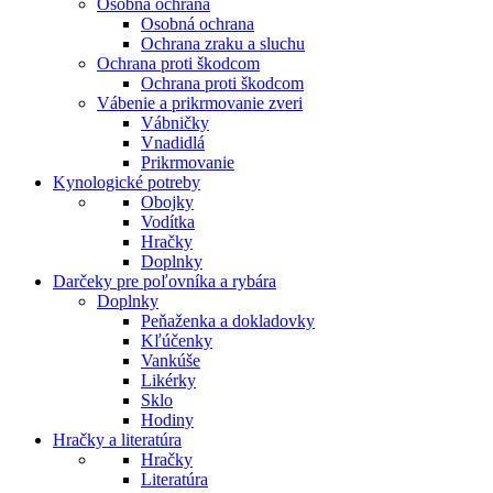
Osobná ochrana
Osobná ochrana
Ochrana zraku a sluchu
Ochrana proti škodcom
Ochrana proti škodcom
Vábenie a prikrmovanie zveri
Vábničky
Vnadidlá
Prikrmovanie
Kynologické potreby
Obojky
Vodítka
Hračky
Doplnky
Darčeky pre poľovníka a rybára
Doplnky
Peňaženka a dokladovky
Kľúčenky
Vankúše
Likérky
Sklo
Hodiny
Hračky a literatúra
Hračky
Literatúra