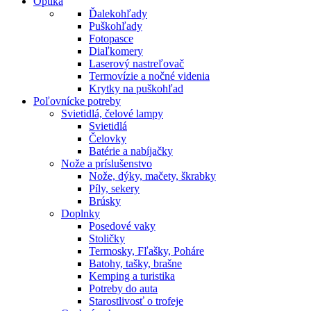
Optika
Ďalekohľady
Puškohľady
Fotopasce
Diaľkomery
Laserový nastreľovač
Termovízie a nočné videnia
Krytky na puškohľad
Poľovnícke potreby
Svietidlá, čelové lampy
Svietidlá
Čelovky
Batérie a nabíjačky
Nože a príslušenstvo
Nože, dýky, mačety, škrabky
Píly, sekery
Brúsky
Doplnky
Posedové vaky
Stoličky
Termosky, Fľašky, Poháre
Batohy, tašky, brašne
Kemping a turistika
Potreby do auta
Starostlivosť o trofeje