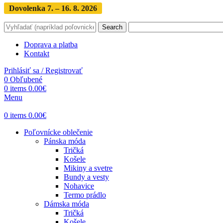
Dovolenka 7. – 16. 8. 2026
Objednávky expedujeme po dovol
Search
Doprava a platba
Kontakt
Prihlásiť sa / Registrovať
0
Obľubené
0
items
0.00
€
Menu
0
items
0.00
€
Poľovnícke oblečenie
Pánska móda
Tričká
Košele
Mikiny a svetre
Bundy a vesty
Nohavice
Termo prádlo
Dámska móda
Tričká
Košele