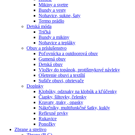
Mikiny a svetre
Bundy a vesty
Nohavice, sukne, šaty
Termo prádlo
Detská móda
Tričká
Bundy a mikiny
Nohavice a tepláky
Obuv a príslušenstvo
Poľovnícka a outdoorová obuv
Gumená obuv
Detská obuv
Vložky do topánok, protišmykové návleky
Ošetrenie obuvi a textílií
Sušiče obuvi, ohrievače
Doplnky
Klobúky, odznaky na klobúk a kľúčenky
Čiapky, šiltovky, čelenky
Kravaty ,traky , opasky
Nákrčníky, multifunkčné šatky, kukly
Reflexné prvky
Rukavice
Ponožky
Zbrane a strelivo
Zbrane (B,C)