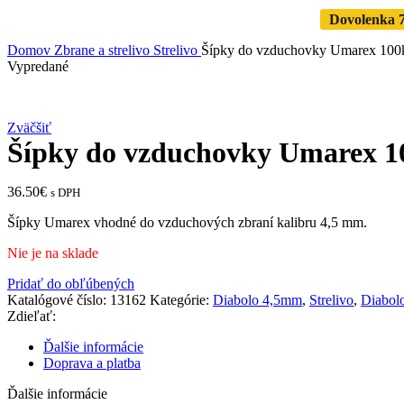
Dovolenka 7.
Domov
Zbrane a strelivo
Strelivo
Šípky do vzduchovky Umarex 100k
Vypredané
Zväčšiť
Šípky do vzduchovky Umarex 10
36.50
€
s DPH
Šípky Umarex vhodné do vzduchových zbraní kalibru 4,5 mm.
Nie je na sklade
Pridať do obľúbených
Katalógové číslo:
13162
Kategórie:
Diabolo 4,5mm
,
Strelivo
,
Diabol
Zdieľať:
Ďalšie informácie
Doprava a platba
Ďalšie informácie