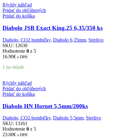
Rýchly náhľad
Pridať do obľúbených
Pridať do košíka
Diabolo JSB Exact King.25 6,35/350 ks
Diabolo, CO2 bombičky
,
Diabolo 6,35mm
,
Strelivo
SKU:
12630
Hodnotenie
0
z 5
16.90
€
s DPH
1 na sklade
Rýchly náhľad
Pridať do obľúbených
Pridať do košíka
Diabolo HN Hornet 5,5mm/200ks
Diabolo, CO2 bombičky
,
Diabolo 5,5mm
,
Strelivo
SKU:
13161
Hodnotenie
0
z 5
23.00
€
s DPH