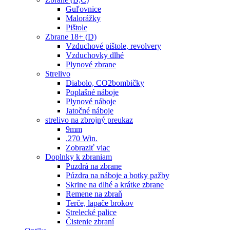
Guľovnice
Malorážky
Pištole
Zbrane 18+ (D)
Vzduchové pištole, revolvery
Vzduchovky dlhé
Plynové zbrane
Strelivo
Diabolo, CO2bombičky
Poplašné náboje
Plynové náboje
Jatočné náboje
strelivo na zbrojný preukaz
9mm
.270 Win.
Zobraziť viac
Doplnky k zbraniam
Puzdrá na zbrane
Púzdra na náboje a botky pažby
Skrine na dlhé a krátke zbrane
Remene na zbraň
Terče, lapače brokov
Strelecké palice
Čistenie zbraní