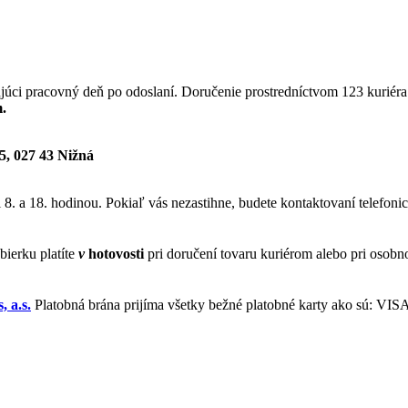
júci pracovný deň po odoslaní. Doručenie prostredníctvom 123 kuriéra
.
, 027 43 Nižná
8. a 18. hodinou. Pokiaľ vás nezastihne, budete kontaktovaní telefonic
bierku platíte
v
hotovosti
pri doručení tovaru kuriérom alebo pri osob
 a.s.
Platobná brána prijíma všetky bežné platobné karty ako sú: VIS