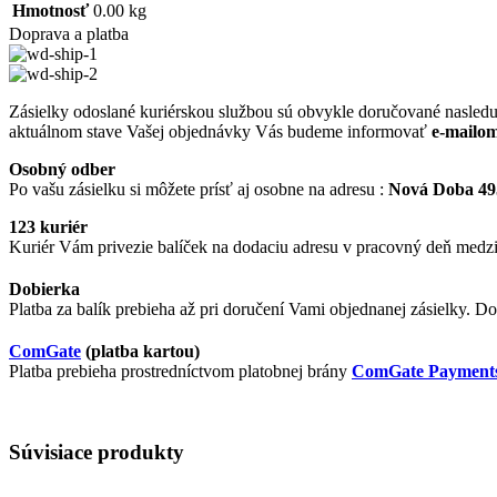
Hmotnosť
0.00 kg
Doprava a platba
Zásielky odoslané kuriérskou službou sú obvykle doručované nasledu
aktuálnom stave Vašej objednávky Vás budeme informovať
e-mailom
Osobný odber
Po vašu zásielku si môžete prísť aj osobne na adresu :
Nová Doba 495
123 kuriér
Kuriér Vám privezie balíček na dodaciu adresu v pracovný deň medzi 
Dobierka
Platba za balík prebieha až pri doručení Vami objednanej zásielky. Do
ComGate
(platba kartou)
Platba prebieha prostredníctvom platobnej brány
ComGate Payments,
Súvisiace produkty