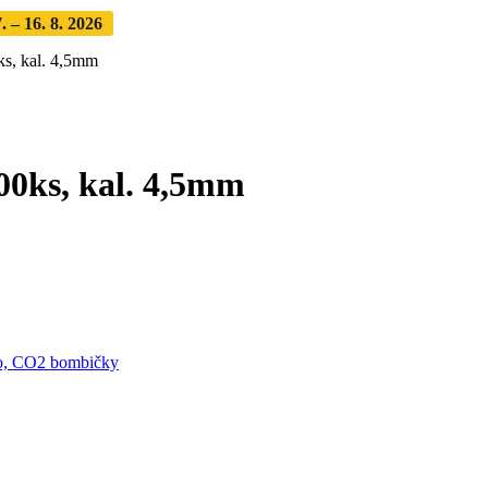
 – 16. 8. 2026
Objednávky expedujeme po dovolenke
· Dodanie z
s, kal. 4,5mm
0ks, kal. 4,5mm
o, CO2 bombičky