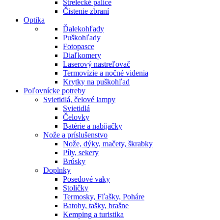
Strelecké palice
Čistenie zbraní
Optika
Ďalekohľady
Puškohľady
Fotopasce
Diaľkomery
Laserový nastreľovač
Termovízie a nočné videnia
Krytky na puškohľad
Poľovnícke potreby
Svietidlá, čelové lampy
Svietidlá
Čelovky
Batérie a nabíjačky
Nože a príslušenstvo
Nože, dýky, mačety, škrabky
Píly, sekery
Brúsky
Doplnky
Posedové vaky
Stoličky
Termosky, Fľašky, Poháre
Batohy, tašky, brašne
Kemping a turistika