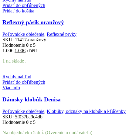
Pridať do obľúbených
Pridať do košíka
Reflexný pásik oranžový
Poľovnícke oblečenie
,
Reflexné prvky
SKU:
11417-oranžový
Hodnotenie
0
z 5
Pôvodná
Aktuálna
1.00
€
1.00
€
s DPH
cena
cena
1 na sklade .
bola:
je:
1.00€.
1.00€.
Rýchly náhľad
Pridať do obľúbených
Viac info
Dámsky klobúk Denisa
Poľovnícke oblečenie
,
Klobúky, odznaky na klobúk a kľúčenky
SKU:
5f037ba9c4db
Hodnotenie
0
z 5
Na objednávku 5 dní. (Overenie u dodávateľa)