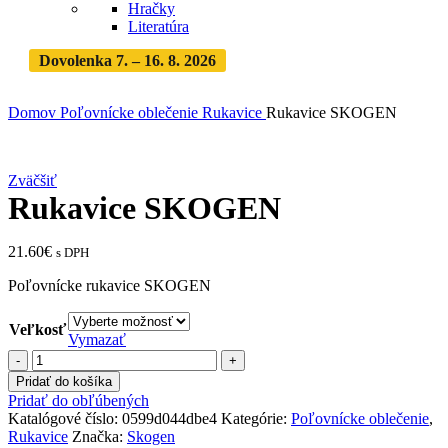
Hračky
Literatúra
Dovolenka 7. – 16. 8. 2026
Objednávky expedujeme po
dovolenke
· Dodanie zásielky 3-5 dní
Domov
Poľovnícke oblečenie
Rukavice
Rukavice SKOGEN
Zväčšiť
Rukavice SKOGEN
21.60
€
s DPH
Poľovnícke rukavice SKOGEN
Veľkosť
Vymazať
množstvo
Rukavice
Pridať do košíka
SKOGEN
Pridať do obľúbených
Katalógové číslo:
0599d044dbe4
Kategórie:
Poľovnícke oblečenie
,
Rukavice
Značka:
Skogen