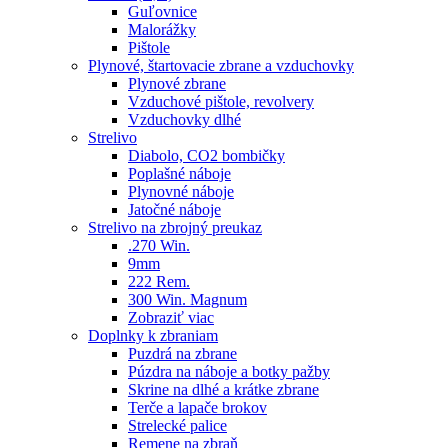
Guľovnice
Malorážky
Pištole
Plynové, štartovacie zbrane a vzduchovky
Plynové zbrane
Vzduchové pištole, revolvery
Vzduchovky dlhé
Strelivo
Diabolo, CO2 bombičky
Poplašné náboje
Plynovné náboje
Jatočné náboje
Strelivo na zbrojný preukaz
.270 Win.
9mm
222 Rem.
300 Win. Magnum
Zobraziť viac
Doplnky k zbraniam
Puzdrá na zbrane
Púzdra na náboje a botky pažby
Skrine na dlhé a krátke zbrane
Terče a lapače brokov
Strelecké palice
Remene na zbraň