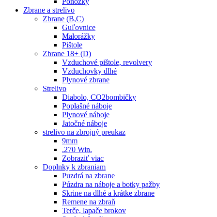
Ponožky
Zbrane a strelivo
Zbrane (B,C)
Guľovnice
Malorážky
Pištole
Zbrane 18+ (D)
Vzduchové pištole, revolvery
Vzduchovky dlhé
Plynové zbrane
Strelivo
Diabolo, CO2bombičky
Poplašné náboje
Plynové náboje
Jatočné náboje
strelivo na zbrojný preukaz
9mm
.270 Win.
Zobraziť viac
Doplnky k zbraniam
Puzdrá na zbrane
Púzdra na náboje a botky pažby
Skrine na dlhé a krátke zbrane
Remene na zbraň
Terče, lapače brokov