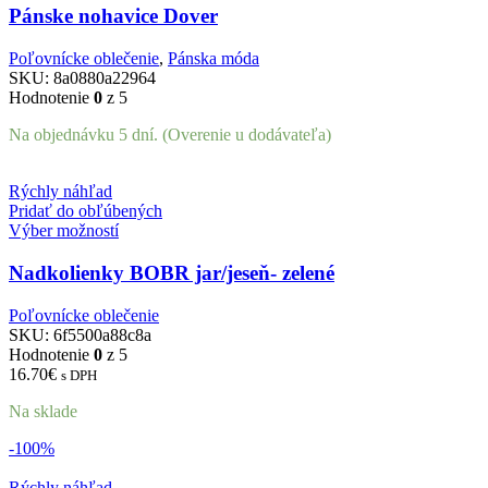
Pánske nohavice Dover
Poľovnícke oblečenie
,
Pánska móda
SKU:
8a0880a22964
Hodnotenie
0
z 5
Na objednávku 5 dní. (Overenie u dodávateľa)
Rýchly náhľad
Pridať do obľúbených
Výber možností
Nadkolienky BOBR jar/jeseň- zelené
Poľovnícke oblečenie
SKU:
6f5500a88c8a
Hodnotenie
0
z 5
16.70
€
s DPH
Na sklade
-100%
Rýchly náhľad