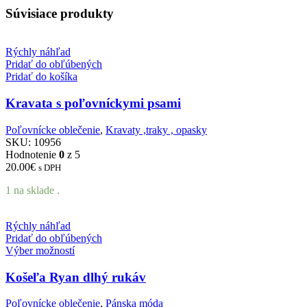
Súvisiace produkty
Rýchly náhľad
Pridať do obľúbených
Pridať do košíka
Kravata s poľovníckymi psami
Poľovnícke oblečenie
,
Kravaty ,traky , opasky
SKU:
10956
Hodnotenie
0
z 5
20.00
€
s DPH
1 na sklade .
Rýchly náhľad
Pridať do obľúbených
Výber možností
Košeľa Ryan dlhý rukáv
Poľovnícke oblečenie
,
Pánska móda