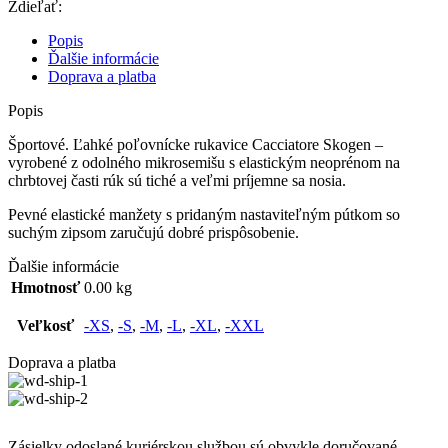
Zdieľať:
Popis
Ďalšie informácie
Doprava a platba
Popis
Športové. Ľahké poľovnícke rukavice Cacciatore Skogen –
vyrobené z odolného mikrosemišu s elastickým neoprénom na
chrbtovej časti rúk sú tiché a veľmi príjemne sa nosia.
Pevné elastické manžety s pridaným nastaviteľným pútkom so
suchým zipsom zaručujú dobré prispôsobenie.
Ďalšie informácie
Hmotnosť
0.00 kg
Veľkosť
-XS
,
-S
,
-M
,
-L
,
-XL
,
-XXL
Doprava a platba
Zásielky odoslané kuriérskou službou sú obvykle doručované