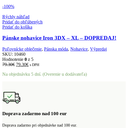
-100%
Rýchly náhľad
Pridať do obľúbených
Pridať do košíka
Pánske nohavice Iron 3DX – XL – DOPREDAJ!
Poľovnícke oblečenie
,
Pánska móda
,
Nohavice
,
Výpredaj
SKU:
10460
Hodnotenie
0
z 5
Pôvodná
Aktuálna
79.30
€
79.30
€
s DPH
cena
cena
Na objednávku 5 dní. (Overenie u dodávateľa)
bola:
je:
79.30€.
79.30€.
Doprava zadarmo nad 100 eur
Doprava zadarmo pri objednávke nad 100 eur.