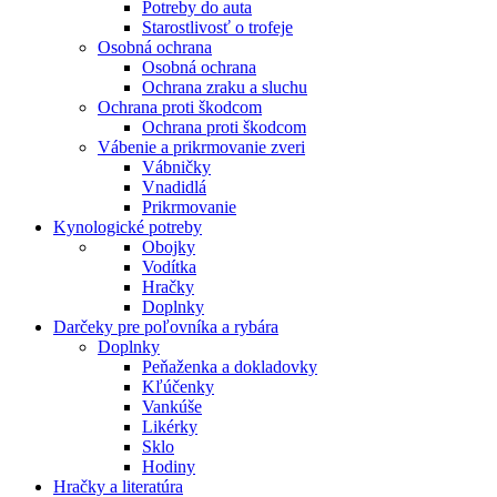
Potreby do auta
Starostlivosť o trofeje
Osobná ochrana
Osobná ochrana
Ochrana zraku a sluchu
Ochrana proti škodcom
Ochrana proti škodcom
Vábenie a prikrmovanie zveri
Vábničky
Vnadidlá
Prikrmovanie
Kynologické potreby
Obojky
Vodítka
Hračky
Doplnky
Darčeky pre poľovníka a rybára
Doplnky
Peňaženka a dokladovky
Kľúčenky
Vankúše
Likérky
Sklo
Hodiny
Hračky a literatúra