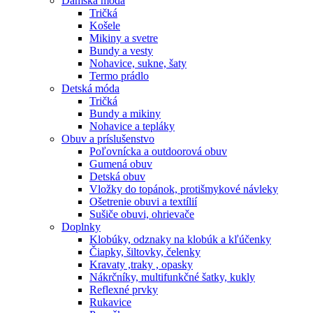
Dámska móda
Tričká
Košele
Mikiny a svetre
Bundy a vesty
Nohavice, sukne, šaty
Termo prádlo
Detská móda
Tričká
Bundy a mikiny
Nohavice a tepláky
Obuv a príslušenstvo
Poľovnícka a outdoorová obuv
Gumená obuv
Detská obuv
Vložky do topánok, protišmykové návleky
Ošetrenie obuvi a textílií
Sušiče obuvi, ohrievače
Doplnky
Klobúky, odznaky na klobúk a kľúčenky
Čiapky, šiltovky, čelenky
Kravaty ,traky , opasky
Nákrčníky, multifunkčné šatky, kukly
Reflexné prvky
Rukavice