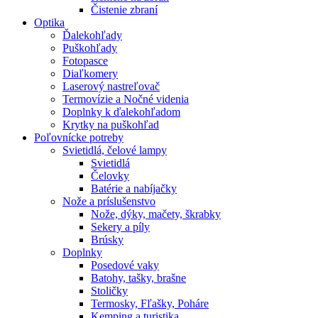
Čistenie zbraní
Optika
Ďalekohľady
Puškohľady
Fotopasce
Diaľkomery
Laserový nastreľovač
Termovízie a Nočné videnia
Doplnky k ďalekohľadom
Krytky na puškohľad
Poľovnícke potreby
Svietidlá, čelové lampy
Svietidlá
Čelovky
Batérie a nabíjačky
Nože a príslušenstvo
Nože, dýky, mačety, škrabky
Sekery a píly
Brúsky
Doplnky
Posedové vaky
Batohy, tašky, brašne
Stoličky
Termosky, Fľašky, Poháre
Kemping a turistika