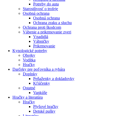
Potreby do auta
Starostlivosť o trofeje
Osobná ochrana
Osobná ochrana
Ochrana zraku a sluchu
Ochrana proti škodcom
Vábenie a prikrmovanie zveri
Vnadidlá
Vábničky
Prikrmovanie
Kynologické potreby
Obojky
Vodítka
Hračky
Darčeky pre poľovníka a rybára
Doplnky
Peňaženky a dokladovky
Kľúčenky
Ostatné
Vankúše
Hračky a literatúra
Hračky
Plyšové hračky
Detské pušky
Literatúra