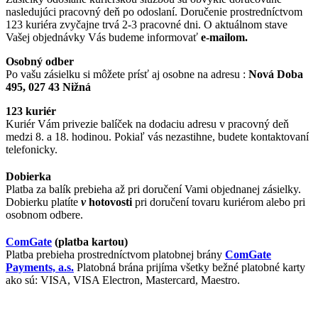
nasledujúci pracovný deň po odoslaní. Doručenie prostredníctvom
123 kuriéra zvyčajne trvá 2-3 pracovné dni. O aktuálnom stave
Vašej objednávky Vás budeme informovať
e-mailom.
Osobný odber
Po vašu zásielku si môžete prísť aj osobne na adresu :
Nová Doba
495, 027 43 Nižná
123 kuriér
Kuriér Vám privezie balíček na dodaciu adresu v pracovný deň
medzi 8. a 18. hodinou. Pokiaľ vás nezastihne, budete kontaktovaní
telefonicky.
Dobierka
Platba za balík prebieha až pri doručení Vami objednanej zásielky.
Dobierku platíte
v
hotovosti
pri doručení tovaru kuriérom alebo pri
osobnom odbere.
ComGate
(platba kartou)
Platba prebieha prostredníctvom platobnej brány
ComGate
Payments, a.s.
Platobná brána prijíma všetky bežné platobné karty
ako sú: VISA, VISA Electron, Mastercard, Maestro.