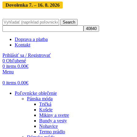
Dovolenka 7. – 16. 8. 2026
Objednávky expedujeme po
dovolenke
· Dodanie zásielky 3-5 dní
Search
Doprava a platba
Kontakt
Prihlásiť sa / Registrovať
0
Obľubené
0
items
0.00
€
Menu
0
items
0.00
€
Poľovnícke oblečenie
Pánska móda
Tričká
Košele
Mikiny a svetre
Bundy a vesty
Nohavice
Termo prádlo