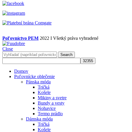
Poľovníctvo PEM
2022 I Všetký práva vyhradené
Close
Search
Domov
Poľovnícke oblečenie
Pánska móda
Tričká
Košele
Mikiny a svetre
Bundy a vesty
Nohavice
Termo prádlo
Dámska móda
Tričká
Košele