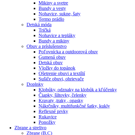
Mikiny a svetre
Bundy a vesty
Nohavice, sukne, šaty
Termo prádlo
Detská móda
Tričká
Nohavice a tepláky
Bundy a mikiny
Obuv a príslušenstvo
Poľovnícka a outdoorová obuv
Gumená obuv
Detská obuv
Vložky do topánok
Ošetrenie obuvi a textílií
Sušiče obuvi, ohrievače
Doplnky
Klobúky, odznaky na klobúk a kľúčenky
Čiapky, šiltovky, čelenky
Kravaty ,traky , opasky
Nákrčníky, multifunkčné šatky, kukly
Reflexné prvky
Rukavice
Ponožky
Zbrane a strelivo
Zbrane (B,C)