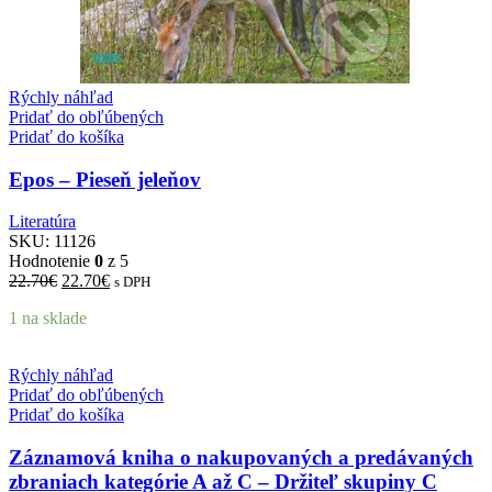
Rýchly náhľad
Pridať do obľúbených
Pridať do košíka
Epos – Pieseň jeleňov
Literatúra
SKU:
11126
Hodnotenie
0
z 5
22.70
€
22.70
€
s DPH
1 na sklade
Rýchly náhľad
Pridať do obľúbených
Pridať do košíka
Záznamová kniha o nakupovaných a predávaných
zbraniach kategórie A až C – Držiteľ skupiny C