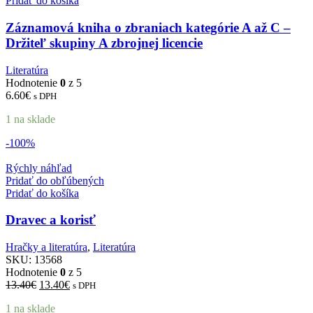
Pridať do košíka
Záznamová kniha o zbraniach kategórie A až C –
Držiteľ skupiny A zbrojnej licencie
Literatúra
Hodnotenie
0
z 5
6.60
€
s DPH
1 na sklade
-100%
Rýchly náhľad
Pridať do obľúbených
Pridať do košíka
Dravec a korisť
Hračky a literatúra
,
Literatúra
SKU:
13568
Hodnotenie
0
z 5
13.40
€
13.40
€
s DPH
1 na sklade