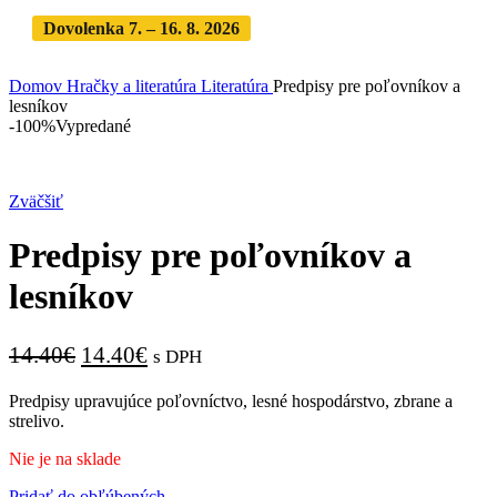
Dovolenka 7. – 16. 8. 2026
Objednávky expedujeme po
dovolenke
· Dodanie zásielky 3-5 dní
Domov
Hračky a literatúra
Literatúra
Predpisy pre poľovníkov a
lesníkov
-100%
Vypredané
Zväčšiť
Predpisy pre poľovníkov a
lesníkov
14.40
€
14.40
€
s DPH
Predpisy upravujúce poľovníctvo, lesné hospodárstvo, zbrane a
strelivo.
Nie je na sklade
Pridať do obľúbených