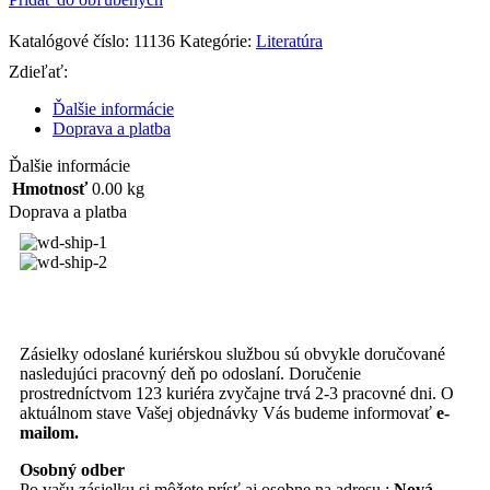
Katalógové číslo:
11136
Kategórie:
Literatúra
Zdieľať:
Ďalšie informácie
Doprava a platba
Ďalšie informácie
Hmotnosť
0.00 kg
Doprava a platba
Zásielky odoslané kuriérskou službou sú obvykle doručované
nasledujúci pracovný deň po odoslaní. Doručenie
prostredníctvom 123 kuriéra zvyčajne trvá 2-3 pracovné dni. O
aktuálnom stave Vašej objednávky Vás budeme informovať
e-
mailom.
Osobný odber
Po vašu zásielku si môžete prísť aj osobne na adresu :
Nová