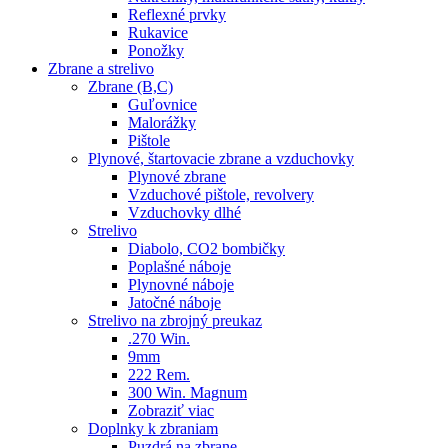
Reflexné prvky
Rukavice
Ponožky
Zbrane a strelivo
Zbrane (B,C)
Guľovnice
Malorážky
Pištole
Plynové, štartovacie zbrane a vzduchovky
Plynové zbrane
Vzduchové pištole, revolvery
Vzduchovky dlhé
Strelivo
Diabolo, CO2 bombičky
Poplašné náboje
Plynovné náboje
Jatočné náboje
Strelivo na zbrojný preukaz
.270 Win.
9mm
222 Rem.
300 Win. Magnum
Zobraziť viac
Doplnky k zbraniam
Puzdrá na zbrane