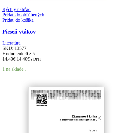
Rýchly náhľad
Pridať do obľúbených
Pridať do košíka
Pieseň vtákov
Literatúra
SKU:
13577
Hodnotenie
0
z 5
14.40
€
14.40
€
s DPH
1 na sklade .