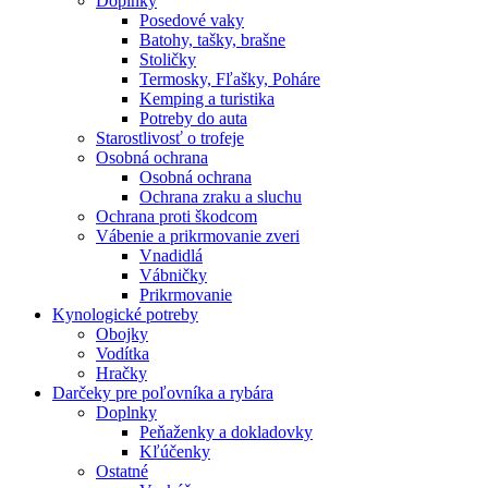
Doplnky
Posedové vaky
Batohy, tašky, brašne
Stoličky
Termosky, Fľašky, Poháre
Kemping a turistika
Potreby do auta
Starostlivosť o trofeje
Osobná ochrana
Osobná ochrana
Ochrana zraku a sluchu
Ochrana proti škodcom
Vábenie a prikrmovanie zveri
Vnadidlá
Vábničky
Prikrmovanie
Kynologické potreby
Obojky
Vodítka
Hračky
Darčeky pre poľovníka a rybára
Doplnky
Peňaženky a dokladovky
Kľúčenky
Ostatné