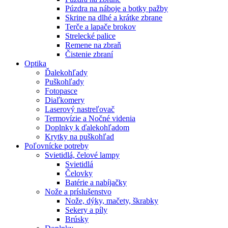
Púzdra na náboje a botky pažby
Skrine na dlhé a krátke zbrane
Terče a lapače brokov
Strelecké palice
Remene na zbraň
Čistenie zbraní
Optika
Ďalekohľady
Puškohľady
Fotopasce
Diaľkomery
Laserový nastreľovač
Termovízie a Nočné videnia
Doplnky k ďalekohľadom
Krytky na puškohľad
Poľovnícke potreby
Svietidlá, čelové lampy
Svietidlá
Čelovky
Batérie a nabíjačky
Nože a príslušenstvo
Nože, dýky, mačety, škrabky
Sekery a píly
Brúsky