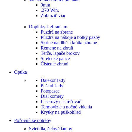
9mm
.270 Win.
Zobraziť viac
Doplnky k zbraniam
Puzdrá na zbrane
Púzdra na náboje a botky pažby
Skrine na dlhé a krátke zbrane
Remene na zbraň
Terče, lapače brokov
Strelecké palice
Čistenie zbraní
Optika
Ďalekohľady
Puškohľady
Fotopasce
Diaľkomery
Laserový nastreľovač
Termovízie a nočné videnia
Krytky na puškohľad
Poľovnícke potreby
Svietidlá, čelové lampy