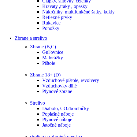
Čiapky, šiltovky, čelenky
Kravaty ,traky , opasky
Nákrčníky, multifunkčné šatky, kukly
Reflexné prvky
Rukavice
Ponožky
Zbrane a strelivo
Zbrane (B,C)
Guľovnice
Malorážky
Pištole
Zbrane 18+ (D)
Vzduchové pištole, revolvery
Vzduchovky dlhé
Plynové zbrane
Strelivo
Diabolo, CO2bombičky
Poplašné náboje
Plynové náboje
Jatočné náboje
strelivo na zbrojný preukaz