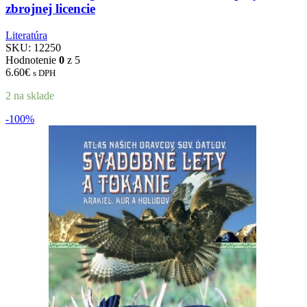
zbrojnej licencie
Literatúra
SKU:
12250
Hodnotenie
0
z 5
6.60
€
s DPH
2 na sklade
-100%