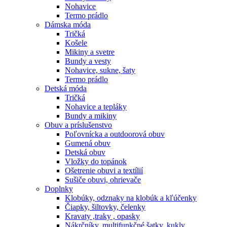
Nohavice
Termo prádlo
Dámska móda
Tričká
Košele
Mikiny a svetre
Bundy a vesty
Nohavice, sukne, šaty
Termo prádlo
Detská móda
Tričká
Nohavice a tepláky
Bundy a mikiny
Obuv a príslušenstvo
Poľovnícka a outdoorová obuv
Gumená obuv
Detská obuv
Vložky do topánok
Ošetrenie obuvi a textílií
Sušiče obuvi, ohrievače
Doplnky
Klobúky, odznaky na klobúk a kľúčenky
Čiapky, šiltovky, čelenky
Kravaty ,traky , opasky
Nákrčníky, multifunkčné šatky, kukly