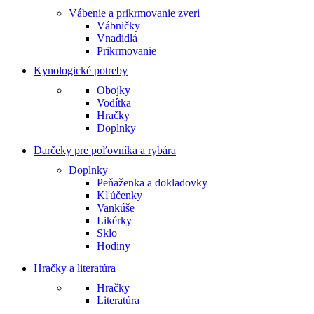
Vábenie a prikrmovanie zveri
Vábničky
Vnadidlá
Prikrmovanie
Kynologické potreby
Obojky
Vodítka
Hračky
Doplnky
Darčeky pre poľovníka a rybára
Doplnky
Peňaženka a dokladovky
Kľúčenky
Vankúše
Likérky
Sklo
Hodiny
Hračky a literatúra
Hračky
Literatúra