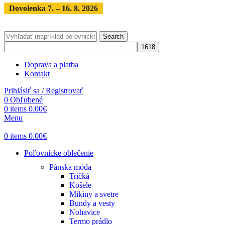
Dovolenka 7. – 16. 8. 2026
Objednávky expedujeme po
dovolenke
· Dodanie zásielky 3-5 dní
Search
Doprava a platba
Kontakt
Prihlásiť sa / Registrovať
0
Obľubené
0
items
0.00
€
Menu
0
items
0.00
€
Poľovnícke oblečenie
Pánska móda
Tričká
Košele
Mikiny a svetre
Bundy a vesty
Nohavice
Termo prádlo