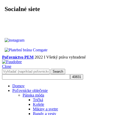
Socialné siete
Poľovníctvo PEM
2022 I Všetký práva vyhradené
Close
Search
Domov
Poľovnícke oblečenie
Pánska móda
Tričká
Košele
Mikiny a svetre
Bundy a vesty