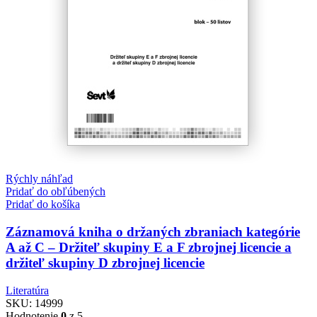
Rýchly náhľad
Pridať do obľúbených
Pridať do košíka
Záznamová kniha o držaných zbraniach kategórie
A až C – Držiteľ skupiny E a F zbrojnej licencie a
držiteľ skupiny D zbrojnej licencie
Literatúra
SKU:
14999
Hodnotenie
0
z 5