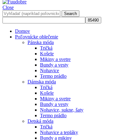
Close
Search
Domov
Poľovnícke oblečenie
Pánska móda
Tričká
Košele
Mikiny a svetre
Bundy a vesty
Nohavice
Termo prádlo
Dámska móda
Tričká
Košele
Mikiny a svetre
Bundy a vesty
Nohavice, sukne, šaty
Termo prádlo
Detská móda
Tričká
Nohavice a tepláky
Bundy a mikiny