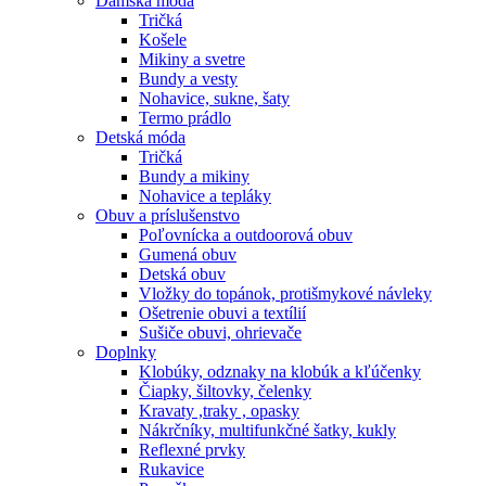
Dámska móda
Tričká
Košele
Mikiny a svetre
Bundy a vesty
Nohavice, sukne, šaty
Termo prádlo
Detská móda
Tričká
Bundy a mikiny
Nohavice a tepláky
Obuv a príslušenstvo
Poľovnícka a outdoorová obuv
Gumená obuv
Detská obuv
Vložky do topánok, protišmykové návleky
Ošetrenie obuvi a textílií
Sušiče obuvi, ohrievače
Doplnky
Klobúky, odznaky na klobúk a kľúčenky
Čiapky, šiltovky, čelenky
Kravaty ,traky , opasky
Nákrčníky, multifunkčné šatky, kukly
Reflexné prvky
Rukavice