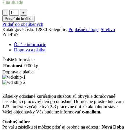
7 na sklade
množstvo
Poplašné
Pridať do košíka
náboje
Pridať do obľúbených
Perfecta
Katalógové číslo:
12880
Kategórie:
Poplašné náboje
,
Strelivo
Ti
Zdieľať:
9
mm
Ďalšie informácie
P.A.K.,
Doprava a platba
75
ks
Ďalšie informácie
Hmotnosť
0.00 kg
Doprava a platba
Zásielky odoslané kuriérskou službou sú obvykle doručované
nasledujúci pracovný deň po odoslaní. Doručenie prostredníctvom
123 kuriéra zvyčajne trvá 2-3 pracovné dni. O aktuálnom stave
Vašej objednávky Vás budeme informovať
e-mailom.
Osobný odber
Po vašu zásielku si môžete prísť aj osobne na adresu :
Nová Doba