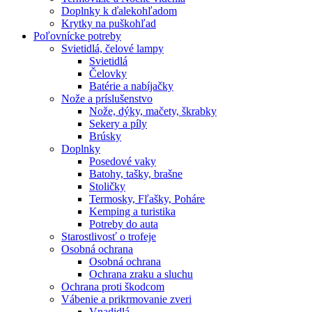
Doplnky k ďalekohľadom
Krytky na puškohľad
Poľovnícke potreby
Svietidlá, čelové lampy
Svietidlá
Čelovky
Batérie a nabíjačky
Nože a príslušenstvo
Nože, dýky, mačety, škrabky
Sekery a píly
Brúsky
Doplnky
Posedové vaky
Batohy, tašky, brašne
Stoličky
Termosky, Fľašky, Poháre
Kemping a turistika
Potreby do auta
Starostlivosť o trofeje
Osobná ochrana
Osobná ochrana
Ochrana zraku a sluchu
Ochrana proti škodcom
Vábenie a prikrmovanie zveri
Vnadidlá