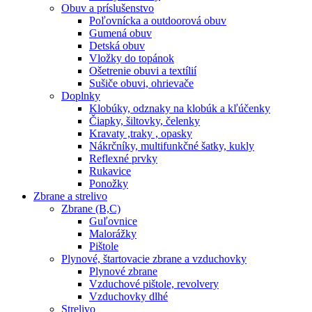
Obuv a príslušenstvo
Poľovnícka a outdoorová obuv
Gumená obuv
Detská obuv
Vložky do topánok
Ošetrenie obuvi a textílií
Sušiče obuvi, ohrievače
Doplnky
Klobúky, odznaky na klobúk a kľúčenky
Čiapky, šiltovky, čelenky
Kravaty ,traky , opasky
Nákrčníky, multifunkčné šatky, kukly
Reflexné prvky
Rukavice
Ponožky
Zbrane a strelivo
Zbrane (B,C)
Guľovnice
Malorážky
Pištole
Plynové, štartovacie zbrane a vzduchovky
Plynové zbrane
Vzduchové pištole, revolvery
Vzduchovky dlhé
Strelivo