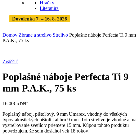
Hračky
Literatúra
Dovolenka 7. – 16. 8. 2026
Objednávky expedujeme po
dovolenke
· Dodanie zásielky 3-5 dní
Domov
Zbrane a strelivo
Strelivo
Poplašné náboje Perfecta Ti 9 mm
P.A.K., 75 ks
Zväčšiť
Poplašné náboje Perfecta Ti 9
mm P.A.K., 75 ks
16.00
€
s DPH
Poplašný náboj, pištoľový, 9 mm Umarex, vhodný do všetkých
typov akustických pištolí kalibru 9 mm. Toto strelivo je vhodné aj na
vystreľovanie svetlíc v priemere 15 mm. Kúpou tohoto produktu
potvrdzujem, že som dosiahol vek 18 rokov!