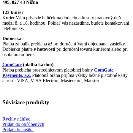
495, 027 43 Nižná
123 kuriér
Kuriér Vám privezie balíček na dodaciu adresu v pracovný deň
medzi 8. a 18. hodinou. Pokiaľ vás nezastihne, budete kontaktovaní
telefonicky.
Dobierka
Platba za balík prebieha až pri doručení Vami objednanej zásielky.
Dobierku platíte
v
hotovosti
pri doručení tovaru kuriérom alebo pri
osobnom odbere.
ComGate
(platba kartou)
Platba prebieha prostredníctvom platobnej brány
ComGate
Payments, a.s.
Platobná brána prijíma všetky bežné platobné karty
ako sú: VISA, VISA Electron, Mastercard, Maestro.
Súvisiace produkty
Rýchly náhľad
Pridať do obľúbených
Pridať do košíka