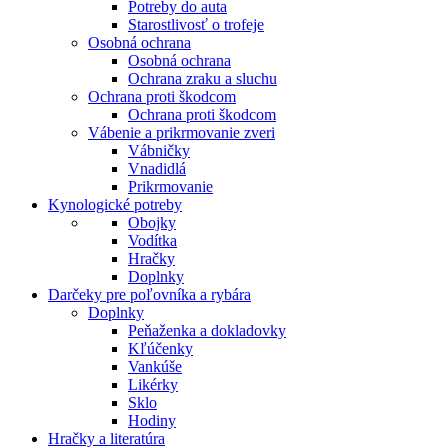
Potreby do auta
Starostlivosť o trofeje
Osobná ochrana
Osobná ochrana
Ochrana zraku a sluchu
Ochrana proti škodcom
Ochrana proti škodcom
Vábenie a prikrmovanie zveri
Vábničky
Vnadidlá
Prikrmovanie
Kynologické potreby
Obojky
Vodítka
Hračky
Doplnky
Darčeky pre poľovníka a rybára
Doplnky
Peňaženka a dokladovky
Kľúčenky
Vankúše
Likérky
Sklo
Hodiny
Hračky a literatúra