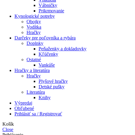
Vábničky
Prikrmovanie
Kynologické potreby
Obojky
Vodítka
Hračky
Darčeky pre poľovníka a rybára
Doplnky
Peňaženky a dokladovky
Kľúčenky
Ostatné
Vankúše
Hračky a literatúra
Hračky
Plyšové hračky
Detské pušky
Literatúra
Knihy
Výpredaj
Obľubené
Prihlásiť sa / Registrovať
Košík
Close
Prihlásenie