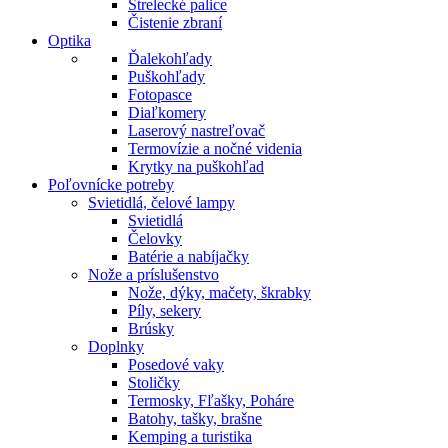
Strelecké palice
Čistenie zbraní
Optika
Ďalekohľady
Puškohľady
Fotopasce
Diaľkomery
Laserový nastreľovač
Termovízie a nočné videnia
Krytky na puškohľad
Poľovnícke potreby
Svietidlá, čelové lampy
Svietidlá
Čelovky
Batérie a nabíjačky
Nože a príslušenstvo
Nože, dýky, mačety, škrabky
Píly, sekery
Brúsky
Doplnky
Posedové vaky
Stoličky
Termosky, Fľašky, Poháre
Batohy, tašky, brašne
Kemping a turistika