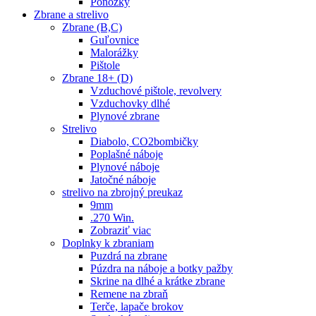
Ponožky
Zbrane a strelivo
Zbrane (B,C)
Guľovnice
Malorážky
Pištole
Zbrane 18+ (D)
Vzduchové pištole, revolvery
Vzduchovky dlhé
Plynové zbrane
Strelivo
Diabolo, CO2bombičky
Poplašné náboje
Plynové náboje
Jatočné náboje
strelivo na zbrojný preukaz
9mm
.270 Win.
Zobraziť viac
Doplnky k zbraniam
Puzdrá na zbrane
Púzdra na náboje a botky pažby
Skrine na dlhé a krátke zbrane
Remene na zbraň
Terče, lapače brokov