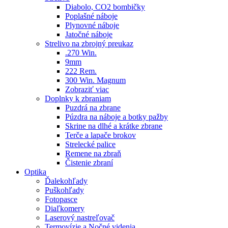
Diabolo, CO2 bombičky
Poplašné náboje
Plynovné náboje
Jatočné náboje
Strelivo na zbrojný preukaz
.270 Win.
9mm
222 Rem.
300 Win. Magnum
Zobraziť viac
Doplnky k zbraniam
Puzdrá na zbrane
Púzdra na náboje a botky pažby
Skrine na dlhé a krátke zbrane
Terče a lapače brokov
Strelecké palice
Remene na zbraň
Čistenie zbraní
Optika
Ďalekohľady
Puškohľady
Fotopasce
Diaľkomery
Laserový nastreľovač
Termovízie a Nočné videnia