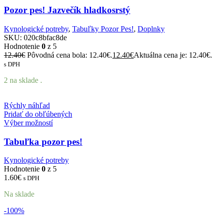
Pozor pes! Jazvečík hladkosrstý
Kynologické potreby
,
Tabuľky Pozor Pes!
,
Doplnky
SKU:
020c8bfac8de
Hodnotenie
0
z 5
12.40
€
Pôvodná cena bola: 12.40€.
12.40
€
Aktuálna cena je: 12.40€.
s DPH
2 na sklade .
Rýchly náhľad
Pridať do obľúbených
Výber možností
Tabuľka pozor pes!
Kynologické potreby
Hodnotenie
0
z 5
1.60
€
s DPH
Na sklade
-100%