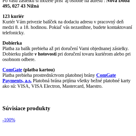
Po vašu zásielku si môžete prísť aj osobne na adresu :
Nová Doba
495, 027 43 Nižná
123 kuriér
Kuriér Vám privezie balíček na dodaciu adresu v pracovný deň
medzi 8. a 18. hodinou. Pokiaľ vás nezastihne, budete kontaktovaní
telefonicky.
Dobierka
Platba za balík prebieha až pri doručení Vami objednanej zásielky.
Dobierku platíte
v
hotovosti
pri doručení tovaru kuriérom alebo pri
osobnom odbere.
ComGate
(platba kartou)
Platba prebieha prostredníctvom platobnej brány
ComGate
Payments, a.s.
Platobná brána prijíma všetky bežné platobné karty
ako sú: VISA, VISA Electron, Mastercard, Maestro.
Súvisiace produkty
-100%