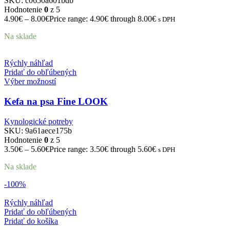
SKU:
c0650a601bdb
Hodnotenie
0
z 5
4.90
€
–
8.00
€
Price range: 4.90€ through 8.00€
s DPH
Na sklade
Rýchly náhľad
Pridať do obľúbených
Výber možností
Kefa na psa Fine LOOK
Kynologické potreby
SKU:
9a61aece175b
Hodnotenie
0
z 5
3.50
€
–
5.60
€
Price range: 3.50€ through 5.60€
s DPH
Na sklade
-100%
Rýchly náhľad
Pridať do obľúbených
Pridať do košíka