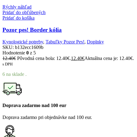
Rýchly náhľad
Pridať do obľúbených
Pridať do košíka
Pozor pes! Border kólia
Kynologické potreby
,
Tabuľky Pozor Pes!
,
Doplnky
SKU:
b132ecc1609b
Hodnotenie
0
z 5
12.40
€
Pôvodná cena bola: 12.40€.
12.40
€
Aktuálna cena je: 12.40€.
s DPH
6 na sklade .
Doprava zadarmo nad 100 eur
Doprava zadarmo pri objednávke nad 100 eur.