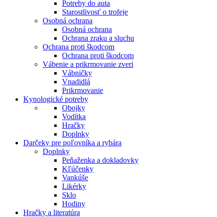
Potreby do auta
Starostlivosť o trofeje
Osobná ochrana
Osobná ochrana
Ochrana zraku a sluchu
Ochrana proti škodcom
Ochrana proti škodcom
Vábenie a prikrmovanie zveri
Vábničky
Vnadidlá
Prikrmovanie
Kynologické potreby
Obojky
Vodítka
Hračky
Doplnky
Darčeky pre poľovníka a rybára
Doplnky
Peňaženka a dokladovky
Kľúčenky
Vankúše
Likérky
Sklo
Hodiny
Hračky a literatúra