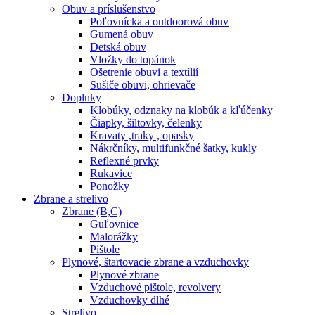
Obuv a príslušenstvo
Poľovnícka a outdoorová obuv
Gumená obuv
Detská obuv
Vložky do topánok
Ošetrenie obuvi a textílií
Sušiče obuvi, ohrievače
Doplnky
Klobúky, odznaky na klobúk a kľúčenky
Čiapky, šiltovky, čelenky
Kravaty ,traky , opasky
Nákrčníky, multifunkčné šatky, kukly
Reflexné prvky
Rukavice
Ponožky
Zbrane a strelivo
Zbrane (B,C)
Guľovnice
Malorážky
Pištole
Plynové, štartovacie zbrane a vzduchovky
Plynové zbrane
Vzduchové pištole, revolvery
Vzduchovky dlhé
Strelivo