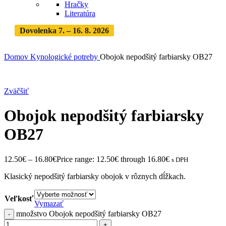
Hračky
Literatúra
Dovolenka 7. – 16. 8. 2026
Objednávky expedujeme po
dovolenke
· Dodanie zásielky 3-5 dní
Domov
Kynologické potreby
Obojok nepodšitý farbiarsky OB27
Zväčšiť
Obojok nepodšitý farbiarsky
OB27
12.50
€
–
16.80
€
Price range: 12.50€ through 16.80€
s DPH
Klasický nepodšitý farbiarsky obojok v rôznych dĺžkach.
Veľkosť
Vymazať
množstvo Obojok nepodšitý farbiarsky OB27