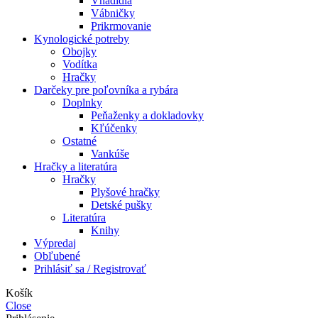
Vnadidlá
Vábničky
Prikrmovanie
Kynologické potreby
Obojky
Vodítka
Hračky
Darčeky pre poľovníka a rybára
Doplnky
Peňaženky a dokladovky
Kľúčenky
Ostatné
Vankúše
Hračky a literatúra
Hračky
Plyšové hračky
Detské pušky
Literatúra
Knihy
Výpredaj
Obľubené
Prihlásiť sa / Registrovať
Košík
Close