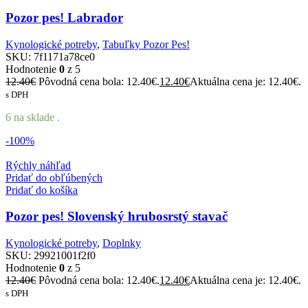
Pozor pes! Labrador
Kynologické potreby
,
Tabuľky Pozor Pes!
SKU:
7f1171a78ce0
Hodnotenie
0
z 5
12.40
€
Pôvodná cena bola: 12.40€.
12.40
€
Aktuálna cena je: 12.40€.
s DPH
6 na sklade .
-100%
Rýchly náhľad
Pridať do obľúbených
Pridať do košíka
Pozor pes! Slovenský hrubosrstý stavač
Kynologické potreby
,
Doplnky
SKU:
29921001f2f0
Hodnotenie
0
z 5
12.40
€
Pôvodná cena bola: 12.40€.
12.40
€
Aktuálna cena je: 12.40€.
s DPH