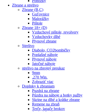
Ponožky
Zbrane a strelivo
Zbrane (B,C)
Guľovnice
Malorážky
Pištole
Zbrane 18+ (D)
Vzduchové pištole, revolvery
Vzduchovky dlhé
Plynové zbrane
Strelivo
Diabolo, CO2bombičky
Poplašné náboje
Plynové náboje
Jatočné náboje
strelivo na zbrojný preukaz
9mm
.270 Win.
Zobraziť viac
Doplnky k zbraniam
Puzdrá na zbrane
Púzdra na náboje a botky pažby
Skrine na dlhé a krátke zbrane
Remene na zbraň
Terče, lapače brokov