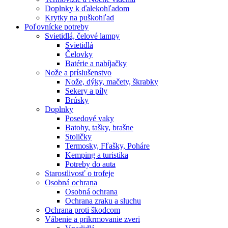
Doplnky k ďalekohľadom
Krytky na puškohľad
Poľovnícke potreby
Svietidlá, čelové lampy
Svietidlá
Čelovky
Batérie a nabíjačky
Nože a príslušenstvo
Nože, dýky, mačety, škrabky
Sekery a píly
Brúsky
Doplnky
Posedové vaky
Batohy, tašky, brašne
Stoličky
Termosky, Fľašky, Poháre
Kemping a turistika
Potreby do auta
Starostlivosť o trofeje
Osobná ochrana
Osobná ochrana
Ochrana zraku a sluchu
Ochrana proti škodcom
Vábenie a prikrmovanie zveri