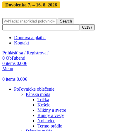
Dovolenka 7. – 16. 8. 2026
Objednávky expedujeme po
dovolenke
· Dodanie zásielky 3-5 dní
Search
Doprava a platba
Kontakt
Prihlásiť sa / Registrovať
0
Obľubené
0
items
0.00
€
Menu
0
items
0.00
€
Poľovnícke oblečenie
Pánska móda
Tričká
Košele
Mikiny a svetre
Bundy a vesty
Nohavice
Termo prádlo