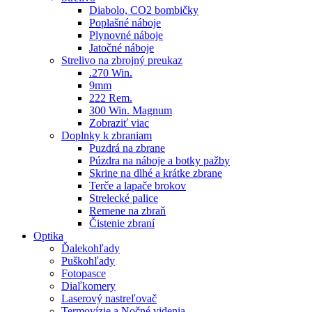
Diabolo, CO2 bombičky
Poplašné náboje
Plynovné náboje
Jatočné náboje
Strelivo na zbrojný preukaz
.270 Win.
9mm
222 Rem.
300 Win. Magnum
Zobraziť viac
Doplnky k zbraniam
Puzdrá na zbrane
Púzdra na náboje a botky pažby
Skrine na dlhé a krátke zbrane
Terče a lapače brokov
Strelecké palice
Remene na zbraň
Čistenie zbraní
Optika
Ďalekohľady
Puškohľady
Fotopasce
Diaľkomery
Laserový nastreľovač
Termovízie a Nočné videnia