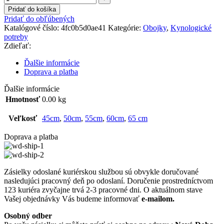
Pridať do košíka
Pridať do obľúbených
Katalógové číslo:
4fc0b5d0ae41
Kategórie:
Obojky
,
Kynologické
potreby
Zdieľať:
Ďalšie informácie
Doprava a platba
Ďalšie informácie
Hmotnosť
0.00 kg
Veľkosť
45cm
,
50cm
,
55cm
,
60cm
,
65 cm
Doprava a platba
Zásielky odoslané kuriérskou službou sú obvykle doručované
nasledujúci pracovný deň po odoslaní. Doručenie prostredníctvom
123 kuriéra zvyčajne trvá 2-3 pracovné dni. O aktuálnom stave
Vašej objednávky Vás budeme informovať
e-mailom.
Osobný odber