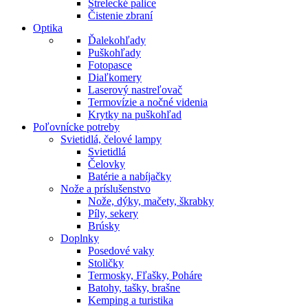
Strelecké palice
Čistenie zbraní
Optika
Ďalekohľady
Puškohľady
Fotopasce
Diaľkomery
Laserový nastreľovač
Termovízie a nočné videnia
Krytky na puškohľad
Poľovnícke potreby
Svietidlá, čelové lampy
Svietidlá
Čelovky
Batérie a nabíjačky
Nože a príslušenstvo
Nože, dýky, mačety, škrabky
Píly, sekery
Brúsky
Doplnky
Posedové vaky
Stoličky
Termosky, Fľašky, Poháre
Batohy, tašky, brašne
Kemping a turistika