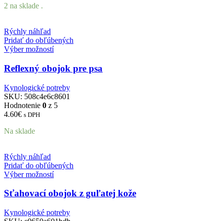
2 na sklade .
Rýchly náhľad
Pridať do obľúbených
Výber možností
Reflexný obojok pre psa
Kynologické potreby
SKU:
508c4e6c8601
Hodnotenie
0
z 5
4.60
€
s DPH
Na sklade
Rýchly náhľad
Pridať do obľúbených
Výber možností
Sťahovací obojok z guľatej kože
Kynologické potreby