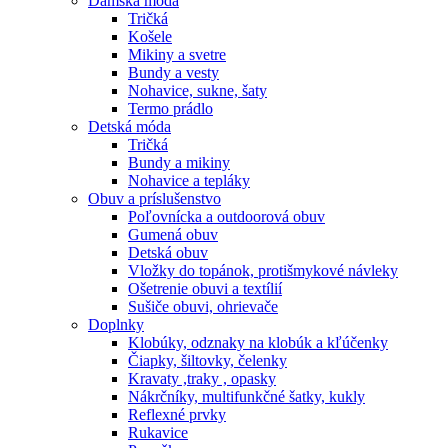
Dámska móda
Tričká
Košele
Mikiny a svetre
Bundy a vesty
Nohavice, sukne, šaty
Termo prádlo
Detská móda
Tričká
Bundy a mikiny
Nohavice a tepláky
Obuv a príslušenstvo
Poľovnícka a outdoorová obuv
Gumená obuv
Detská obuv
Vložky do topánok, protišmykové návleky
Ošetrenie obuvi a textílií
Sušiče obuvi, ohrievače
Doplnky
Klobúky, odznaky na klobúk a kľúčenky
Čiapky, šiltovky, čelenky
Kravaty ,traky , opasky
Nákrčníky, multifunkčné šatky, kukly
Reflexné prvky
Rukavice