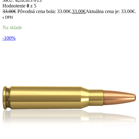
SKU:
42ffcf057e13
Hodnotenie
0
z 5
33.00
€
Pôvodná cena bola: 33.00€.
33.00
€
Aktuálna cena je: 33.00€.
s DPH
Na sklade
-100%