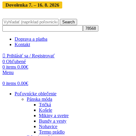
Dovolenka 7. – 16. 8. 2026
Objednávky expedujeme po
dovolenke
· Dodanie zásielky 3-5 dní
Search
Doprava a platba
Kontakt
Prihlásiť sa / Registrovať
0
Obľubené
0
items
0.00
€
Menu
0
items
0.00
€
Poľovnícke oblečenie
Pánska móda
Tričká
Košele
Mikiny a svetre
Bundy a vesty
Nohavice
Termo prádlo