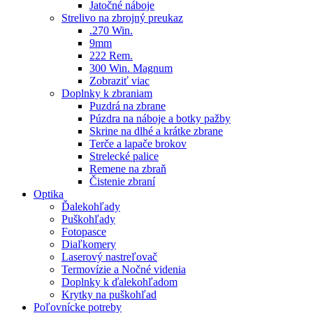
Jatočné náboje
Strelivo na zbrojný preukaz
.270 Win.
9mm
222 Rem.
300 Win. Magnum
Zobraziť viac
Doplnky k zbraniam
Puzdrá na zbrane
Púzdra na náboje a botky pažby
Skrine na dlhé a krátke zbrane
Terče a lapače brokov
Strelecké palice
Remene na zbraň
Čistenie zbraní
Optika
Ďalekohľady
Puškohľady
Fotopasce
Diaľkomery
Laserový nastreľovač
Termovízie a Nočné videnia
Doplnky k ďalekohľadom
Krytky na puškohľad
Poľovnícke potreby