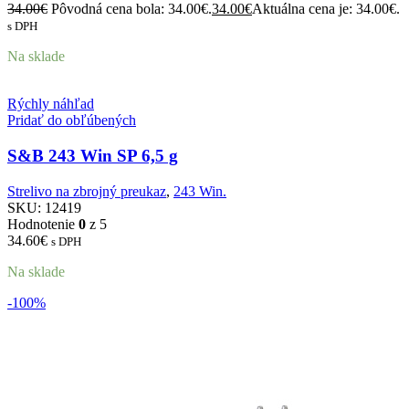
34.00
€
Pôvodná cena bola: 34.00€.
34.00
€
Aktuálna cena je: 34.00€.
s DPH
Na sklade
Rýchly náhľad
Pridať do obľúbených
S&B 243 Win SP 6,5 g
Strelivo na zbrojný preukaz
,
243 Win.
SKU:
12419
Hodnotenie
0
z 5
34.60
€
s DPH
Na sklade
-100%