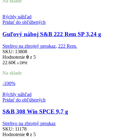
Na sklade
Rýchly náhľad
Pridať do obľúbených
Guľový náboj S&B 222 Rem SP 3,24 g
Strelivo na zbrojný preukaz
,
222 Rem.
SKU:
13808
Hodnotenie
0
z 5
22.60
€
s DPH
Na sklade
-100%
Rýchly náhľad
Pridať do obľúbených
S&B 308 Win SPCE 9,7 g
Strelivo na zbrojný preukaz
SKU:
11178
Hodnotenie
0
z 5