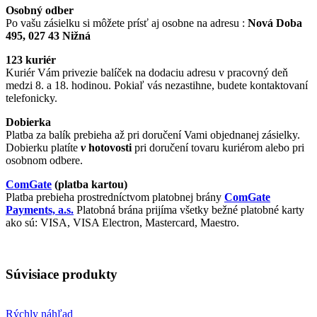
Osobný odber
Po vašu zásielku si môžete prísť aj osobne na adresu :
Nová Doba
495, 027 43 Nižná
123 kuriér
Kuriér Vám privezie balíček na dodaciu adresu v pracovný deň
medzi 8. a 18. hodinou. Pokiaľ vás nezastihne, budete kontaktovaní
telefonicky.
Dobierka
Platba za balík prebieha až pri doručení Vami objednanej zásielky.
Dobierku platíte
v
hotovosti
pri doručení tovaru kuriérom alebo pri
osobnom odbere.
ComGate
(platba kartou)
Platba prebieha prostredníctvom platobnej brány
ComGate
Payments, a.s.
Platobná brána prijíma všetky bežné platobné karty
ako sú: VISA, VISA Electron, Mastercard, Maestro.
Súvisiace produkty
Rýchly náhľad