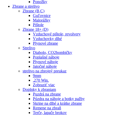
Ponožky
Zbrane a strelivo
Zbrane (B,C)
Guľovnice
Malorážky
Pištole
Zbrane 18+ (D)
Vzduchové pištole, revolvery
Vzduchovky dlhé
Plynové zbrane
Strelivo
Diabolo, CO2bombičky
Poplašné náboje
Plynové náboje
Jatočné náboje
strelivo na zbrojný preukaz
9mm
.270 Win.
Zobraziť viac
Doplnky k zbraniam
Puzdrá na zbrane
Púzdra na náboje a botky pažby
Skrine na dlhé a krátke zbrane
Remene na zbraň
Terče, lapače brokov