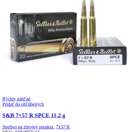
Rýchly náhľad
Pridať do obľúbených
S&B 7×57 R SPCE 11,2 g
Strelivo na zbrojný preukaz
,
7x57 R