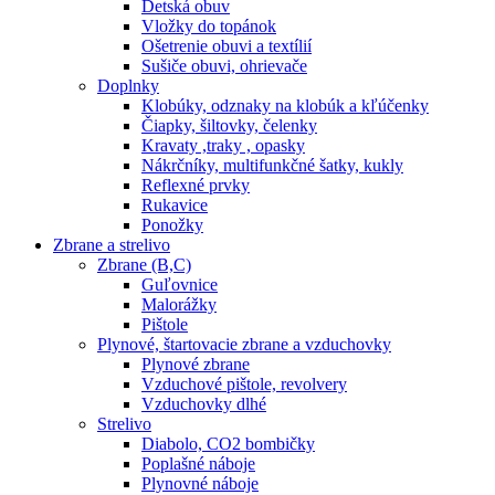
Detská obuv
Vložky do topánok
Ošetrenie obuvi a textílií
Sušiče obuvi, ohrievače
Doplnky
Klobúky, odznaky na klobúk a kľúčenky
Čiapky, šiltovky, čelenky
Kravaty ,traky , opasky
Nákrčníky, multifunkčné šatky, kukly
Reflexné prvky
Rukavice
Ponožky
Zbrane a strelivo
Zbrane (B,C)
Guľovnice
Malorážky
Pištole
Plynové, štartovacie zbrane a vzduchovky
Plynové zbrane
Vzduchové pištole, revolvery
Vzduchovky dlhé
Strelivo
Diabolo, CO2 bombičky
Poplašné náboje
Plynovné náboje