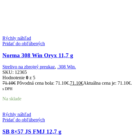
Rýchly náhľad
Pridať do obľúbených
Norma 308 Win Oryx 11,7 g
Strelivo na zbrojný preukaz
,
.308 Win.
SKU:
12365
Hodnotenie
0
z 5
71.10
€
Pôvodná cena bola: 71.10€.
71.10
€
Aktuálna cena je: 71.10€.
s DPH
Na sklade
Rýchly náhľad
Pridať do obľúbených
SB 8×57 JS FMJ 12,7 g