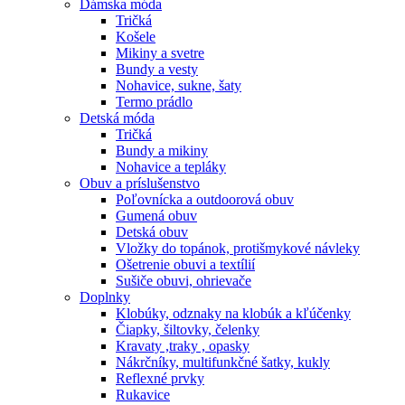
Dámska móda
Tričká
Košele
Mikiny a svetre
Bundy a vesty
Nohavice, sukne, šaty
Termo prádlo
Detská móda
Tričká
Bundy a mikiny
Nohavice a tepláky
Obuv a príslušenstvo
Poľovnícka a outdoorová obuv
Gumená obuv
Detská obuv
Vložky do topánok, protišmykové návleky
Ošetrenie obuvi a textílií
Sušiče obuvi, ohrievače
Doplnky
Klobúky, odznaky na klobúk a kľúčenky
Čiapky, šiltovky, čelenky
Kravaty ,traky , opasky
Nákrčníky, multifunkčné šatky, kukly
Reflexné prvky
Rukavice