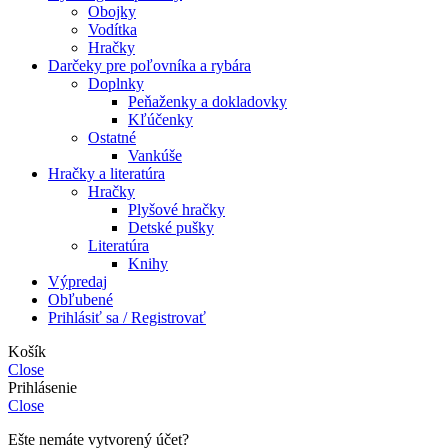
Obojky
Vodítka
Hračky
Darčeky pre poľovníka a rybára
Doplnky
Peňaženky a dokladovky
Kľúčenky
Ostatné
Vankúše
Hračky a literatúra
Hračky
Plyšové hračky
Detské pušky
Literatúra
Knihy
Výpredaj
Obľubené
Prihlásiť sa / Registrovať
Košík
Close
Prihlásenie
Close
Ešte nemáte vytvorený účet?