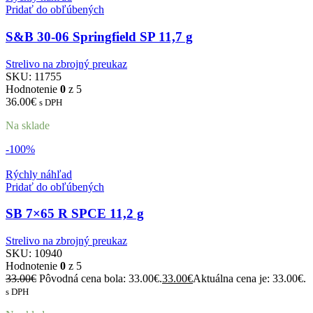
Pridať do obľúbených
S&B 30-06 Springfield SP 11,7 g
Strelivo na zbrojný preukaz
SKU:
11755
Hodnotenie
0
z 5
36.00
€
s DPH
Na sklade
-100%
Rýchly náhľad
Pridať do obľúbených
SB 7×65 R SPCE 11,2 g
Strelivo na zbrojný preukaz
SKU:
10940
Hodnotenie
0
z 5
33.00
€
Pôvodná cena bola: 33.00€.
33.00
€
Aktuálna cena je: 33.00€.
s DPH