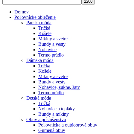
Domov
Poľovnícke oblečenie
Pánska móda
Tričká
Košele
Mikiny a svetre
Bundy a vesty
Nohavice
Termo prádlo
Dámska móda
Tričká
Košele
Mikiny a svetre
Bundy a vesty
Nohavice, sukne, šaty
Termo prádlo
Detská móda
Tričká
Nohavice a tepláky
Bundy a mikiny
Obuv a príslušenstvo
Poľovnícka a outdoorová obuv
Gumená obuv