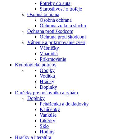
Potreby do auta
Starostlivosť o trofeje
Osobná ochrana
Osobná ochrana
Ochrana zraku a sluchu
Ochrana proti škodcom
Ochrana proti škodcom
Vábenie a prikrmovanie zveri
Vábničky
Vnadidlá
Prikrmovanie
Kynologické potreby
Obojky
Vodítka
Hračky
Doplnky
Darčeky pre poľovníka a rybára
Doplnky
Peňaženka a dokladovky
Kľúčenky
Vankúše
Likérky
Sklo
Hodiny
Hračky a literatúra