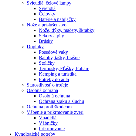
Svietidlá, čelové lampy
Svietidlá
Čelovky
Batérie a nabíjačky
Nože a príslušenstvo
Nože, dýky, mačety, škrabky
Sekery a píly
Brúsky
Doplnky
Posedové vaky
Batohy, tašky, brašne
Stoličky
Termosky, Fľašky, Poháre
Kemping a turistika
Potreby do auta
Starostlivosť o trofeje
Osobná ochrana
Osobná ochrana
Ochrana zraku a sluchu
Ochrana proti škodcom
Vábenie a prikrmovanie zveri
Vnadidlá
Vábničky
Prikrmovanie
Kynologické potreby