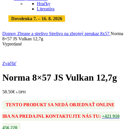
Hračky
Literatúra
Dovolenka 7. – 16. 8. 2026
Objednávky expedujeme po
dovolenke
· Dodanie zásielky 3-5 dní
Domov
Zbrane a strelivo
Strelivo na zbrojný preukaz
8x57
Norma
8×57 JS Vulkan 12,7g
Vypredané
Zväčšiť
Norma 8×57 JS Vulkan 12,7g
58.50
€
s DPH
TENTO PRODUKT SA NEDÁ OBJEDNAŤ ONLINE
IBA NA PREDAJNI. KONTAKTUJTE NÁS TU:
+421 910
456 220