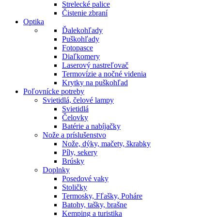
Strelecké palice
Čistenie zbraní
Optika
Ďalekohľady
Puškohľady
Fotopasce
Diaľkomery
Laserový nastreľovač
Termovízie a nočné videnia
Krytky na puškohľad
Poľovnícke potreby
Svietidlá, čelové lampy
Svietidlá
Čelovky
Batérie a nabíjačky
Nože a príslušenstvo
Nože, dýky, mačety, škrabky
Píly, sekery
Brúsky
Doplnky
Posedové vaky
Stoličky
Termosky, Fľašky, Poháre
Batohy, tašky, brašne
Kemping a turistika