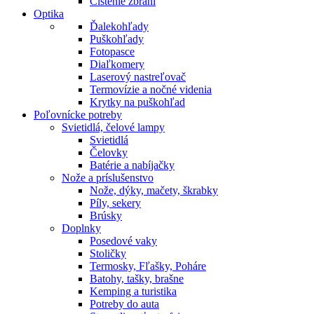
Čistenie zbraní
Optika
Ďalekohľady
Puškohľady
Fotopasce
Diaľkomery
Laserový nastreľovač
Termovízie a nočné videnia
Krytky na puškohľad
Poľovnícke potreby
Svietidlá, čelové lampy
Svietidlá
Čelovky
Batérie a nabíjačky
Nože a príslušenstvo
Nože, dýky, mačety, škrabky
Píly, sekery
Brúsky
Doplnky
Posedové vaky
Stoličky
Termosky, Fľašky, Poháre
Batohy, tašky, brašne
Kemping a turistika
Potreby do auta