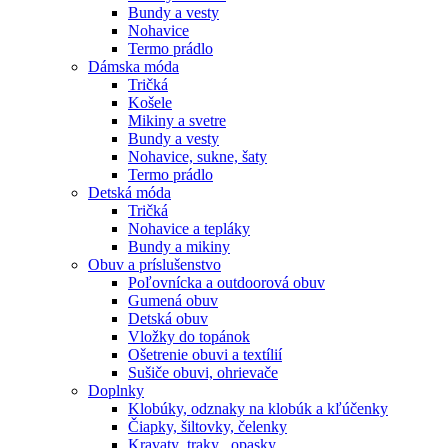
Bundy a vesty
Nohavice
Termo prádlo
Dámska móda
Tričká
Košele
Mikiny a svetre
Bundy a vesty
Nohavice, sukne, šaty
Termo prádlo
Detská móda
Tričká
Nohavice a tepláky
Bundy a mikiny
Obuv a príslušenstvo
Poľovnícka a outdoorová obuv
Gumená obuv
Detská obuv
Vložky do topánok
Ošetrenie obuvi a textílií
Sušiče obuvi, ohrievače
Doplnky
Klobúky, odznaky na klobúk a kľúčenky
Čiapky, šiltovky, čelenky
Kravaty ,traky , opasky