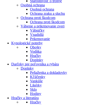
Starostlivosť o trofeje
Osobná ochrana
Osobná ochrana
Ochrana zraku a sluchu
Ochrana proti škodcom
Ochrana proti škodcom
Vábenie a prikrmovanie zveri
Vábničky
Vnadidlá
Prikrmovanie
Kynologické potreby
Obojky
Vodítka
Hračky
Doplnky
Darčeky pre poľovníka a rybára
Doplnky
Peňaženka a dokladovky
Kľúčenky
Vankúše
Likérky
Sklo
Hodiny
Hračky a literatúra
Hračky