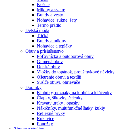
Košele
Mikiny a svetre
Bundy a vesty
Nohavice, sukne, šaty
Termo prádlo
Detská móda
Tričká
Bundy a mikiny
Nohavice a tepláky
Obuv a príslušenstvo
Poľovnícka a outdoorová obuv
Gumená obuv
Detská obuv
Vložky do topánok, protišmykové návleky
Ošetrenie obuvi a textílií
Sušiče obuvi, ohrievače
Doplnky
Klobúky, odznaky na klobúk a kľúčenky
Čiapky, šiltovky, čelenky
Kravaty ,traky , opasky
Nákrčníky, multifunkčné šatky, kukly
Reflexné prvky
Rukavice
Ponožky
Zbrane a strelivo