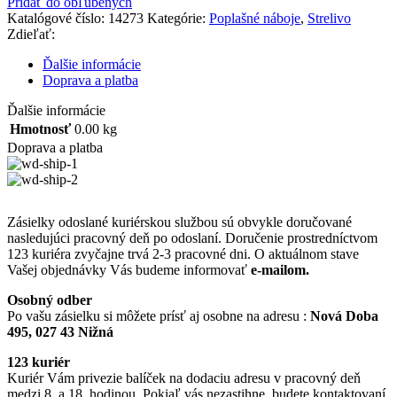
Pridať do obľúbených
Katalógové číslo:
14273
Kategórie:
Poplašné náboje
,
Strelivo
Zdieľať:
Ďalšie informácie
Doprava a platba
Ďalšie informácie
Hmotnosť
0.00 kg
Doprava a platba
Zásielky odoslané kuriérskou službou sú obvykle doručované
nasledujúci pracovný deň po odoslaní. Doručenie prostredníctvom
123 kuriéra zvyčajne trvá 2-3 pracovné dni. O aktuálnom stave
Vašej objednávky Vás budeme informovať
e-mailom.
Osobný odber
Po vašu zásielku si môžete prísť aj osobne na adresu :
Nová Doba
495, 027 43 Nižná
123 kuriér
Kuriér Vám privezie balíček na dodaciu adresu v pracovný deň
medzi 8. a 18. hodinou. Pokiaľ vás nezastihne, budete kontaktovaní