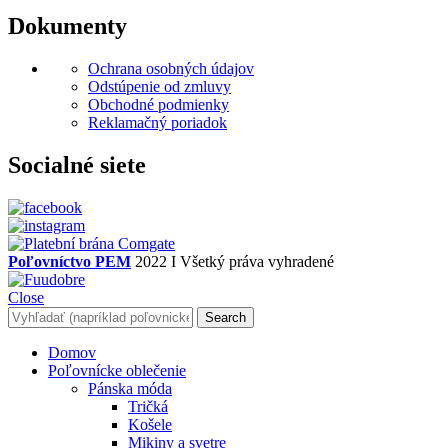
Dokumenty
Ochrana osobných údajov
Odstúpenie od zmluvy
Obchodné podmienky
Reklamačný poriadok
Socialné siete
Poľovníctvo PEM
2022 I Všetký práva vyhradené
Close
Search
Domov
Poľovnícke oblečenie
Pánska móda
Tričká
Košele
Mikiny a svetre