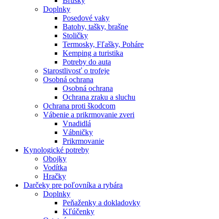
Brúsky
Doplnky
Posedové vaky
Batohy, tašky, brašne
Stoličky
Termosky, Fľašky, Poháre
Kemping a turistika
Potreby do auta
Starostlivosť o trofeje
Osobná ochrana
Osobná ochrana
Ochrana zraku a sluchu
Ochrana proti škodcom
Vábenie a prikrmovanie zveri
Vnadidlá
Vábničky
Prikrmovanie
Kynologické potreby
Obojky
Vodítka
Hračky
Darčeky pre poľovníka a rybára
Doplnky
Peňaženky a dokladovky
Kľúčenky