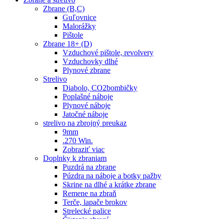
Zbrane (B,C)
Guľovnice
Malorážky
Pištole
Zbrane 18+ (D)
Vzduchové pištole, revolvery
Vzduchovky dlhé
Plynové zbrane
Strelivo
Diabolo, CO2bombičky
Poplašné náboje
Plynové náboje
Jatočné náboje
strelivo na zbrojný preukaz
9mm
.270 Win.
Zobraziť viac
Doplnky k zbraniam
Puzdrá na zbrane
Púzdra na náboje a botky pažby
Skrine na dlhé a krátke zbrane
Remene na zbraň
Terče, lapače brokov
Strelecké palice