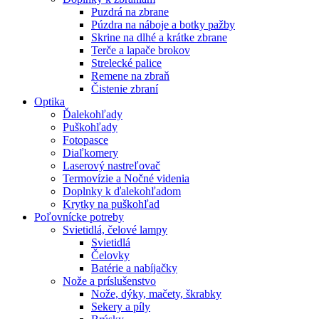
Puzdrá na zbrane
Púzdra na náboje a botky pažby
Skrine na dlhé a krátke zbrane
Terče a lapače brokov
Strelecké palice
Remene na zbraň
Čistenie zbraní
Optika
Ďalekohľady
Puškohľady
Fotopasce
Diaľkomery
Laserový nastreľovač
Termovízie a Nočné videnia
Doplnky k ďalekohľadom
Krytky na puškohľad
Poľovnícke potreby
Svietidlá, čelové lampy
Svietidlá
Čelovky
Batérie a nabíjačky
Nože a príslušenstvo
Nože, dýky, mačety, škrabky
Sekery a píly