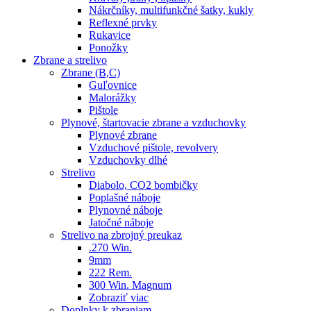
Nákrčníky, multifunkčné šatky, kukly
Reflexné prvky
Rukavice
Ponožky
Zbrane a strelivo
Zbrane (B,C)
Guľovnice
Malorážky
Pištole
Plynové, štartovacie zbrane a vzduchovky
Plynové zbrane
Vzduchové pištole, revolvery
Vzduchovky dlhé
Strelivo
Diabolo, CO2 bombičky
Poplašné náboje
Plynovné náboje
Jatočné náboje
Strelivo na zbrojný preukaz
.270 Win.
9mm
222 Rem.
300 Win. Magnum
Zobraziť viac
Doplnky k zbraniam