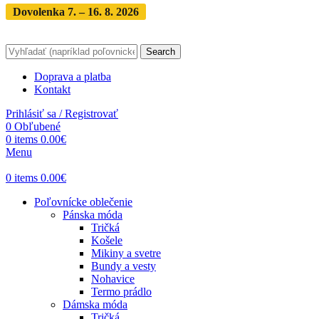
Dovolenka 7. – 16. 8. 2026
Objednávky expedujeme po
dovolenke
· Dodanie zásielky 3-5 dní
Search
Doprava a platba
Kontakt
Prihlásiť sa / Registrovať
0
Obľubené
0
items
0.00
€
Menu
0
items
0.00
€
Poľovnícke oblečenie
Pánska móda
Tričká
Košele
Mikiny a svetre
Bundy a vesty
Nohavice
Termo prádlo
Dámska móda
Tričká