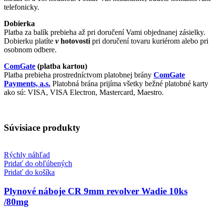
telefonicky.
Dobierka
Platba za balík prebieha až pri doručení Vami objednanej zásielky.
Dobierku platíte
v
hotovosti
pri doručení tovaru kuriérom alebo pri
osobnom odbere.
ComGate
(platba kartou)
Platba prebieha prostredníctvom platobnej brány
ComGate
Payments, a.s.
Platobná brána prijíma všetky bežné platobné karty
ako sú: VISA, VISA Electron, Mastercard, Maestro.
Súvisiace produkty
Rýchly náhľad
Pridať do obľúbených
Pridať do košíka
Plynové náboje CR 9mm revolver Wadie 10ks
/80mg