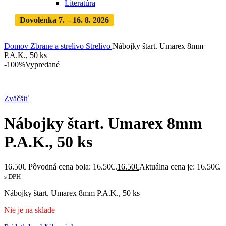
Literatúra
Dovolenka 7. – 16. 8. 2026
Objednávky expedujeme po
dovolenke
· Dodanie zásielky 3-5 dní
Domov
Zbrane a strelivo
Strelivo
Nábojky štart. Umarex 8mm
P.A.K., 50 ks
-100%
Vypredané
Zväčšiť
Nábojky štart. Umarex 8mm
P.A.K., 50 ks
16.50
€
Pôvodná cena bola: 16.50€.
16.50
€
Aktuálna cena je: 16.50€.
s DPH
Nábojky štart. Umarex 8mm P.A.K., 50 ks
Nie je na sklade