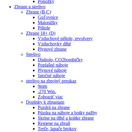
Ponožky
Zbrane a strelivo
Zbrane (B,C)
Guľovnice
Malorážky
Pištole
Zbrane 18+ (D)
Vzduchové pištole, revolvery
Vzduchovky dlhé
Plynové zbrane
Strelivo
Diabolo, CO2bombičky
Poplašné náboje
Plynové náboje
Jatočné náboje
strelivo na zbrojný preukaz
9mm
.270 Win.
Zobraziť viac
Doplnky k zbraniam
Puzdrá na zbrane
Púzdra na náboje a botky pažby
Skrine na dlhé a krátke zbrane
Remene na zbraň
Terče, lapače brokov