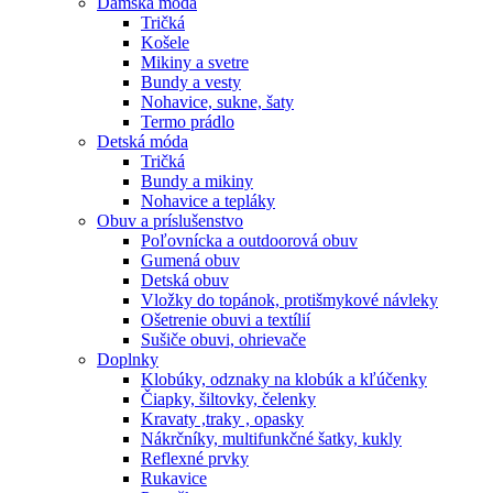
Dámska móda
Tričká
Košele
Mikiny a svetre
Bundy a vesty
Nohavice, sukne, šaty
Termo prádlo
Detská móda
Tričká
Bundy a mikiny
Nohavice a tepláky
Obuv a príslušenstvo
Poľovnícka a outdoorová obuv
Gumená obuv
Detská obuv
Vložky do topánok, protišmykové návleky
Ošetrenie obuvi a textílií
Sušiče obuvi, ohrievače
Doplnky
Klobúky, odznaky na klobúk a kľúčenky
Čiapky, šiltovky, čelenky
Kravaty ,traky , opasky
Nákrčníky, multifunkčné šatky, kukly
Reflexné prvky
Rukavice