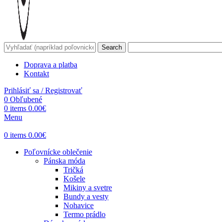
Search
Doprava a platba
Kontakt
Prihlásiť sa / Registrovať
0
Obľubené
0
items
0.00
€
Menu
0
items
0.00
€
Poľovnícke oblečenie
Pánska móda
Tričká
Košele
Mikiny a svetre
Bundy a vesty
Nohavice
Termo prádlo