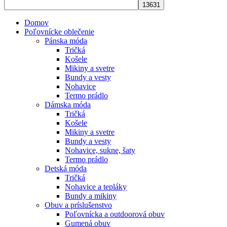
Domov
Poľovnícke oblečenie
Pánska móda
Tričká
Košele
Mikiny a svetre
Bundy a vesty
Nohavice
Termo prádlo
Dámska móda
Tričká
Košele
Mikiny a svetre
Bundy a vesty
Nohavice, sukne, šaty
Termo prádlo
Detská móda
Tričká
Nohavice a tepláky
Bundy a mikiny
Obuv a príslušenstvo
Poľovnícka a outdoorová obuv
Gumená obuv