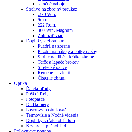
Jatočné náboje
Strelivo na zbrojný preukaz
.270 Win.
9mm
222 Rem.
300 Win. Magnum
Zobraziť viac
Doplnky k zbraniam
Puzdrá na zbrane
Púzdra na náboje a botky pažby
Skrine na dlhé a krátke zbrane
Terče a lapače brokov
Strelecké palice
Remene na zbraň
Čistenie zbraní
Optika
Ďalekohľady
Puškohľady
Fotopasce
Diaľkomery
Laserový nastreľovač
Termovízie a Nočné videnia
Doplnky k ďalekohľadom
Krytky na puškohľad
Poľovnícke potreby