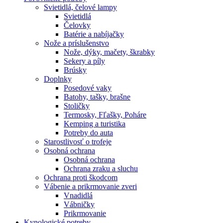
Svietidlá, čelové lampy
Svietidlá
Čelovky
Batérie a nabíjačky
Nože a príslušenstvo
Nože, dýky, mačety, škrabky
Sekery a píly
Brúsky
Doplnky
Posedové vaky
Batohy, tašky, brašne
Stoličky
Termosky, Fľašky, Poháre
Kemping a turistika
Potreby do auta
Starostlivosť o trofeje
Osobná ochrana
Osobná ochrana
Ochrana zraku a sluchu
Ochrana proti škodcom
Vábenie a prikrmovanie zveri
Vnadidlá
Vábničky
Prikrmovanie
Kynologické potreby