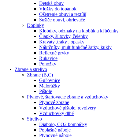
Detská obuv
Vložky do topánok
Ošetrenie obuvi a textílií
Sušiče obuvi, ohrievače
Doplnky
Klobúky, odznaky na klobúk a kľúčenky
Čiapky, šiltovky, čelenky
Kravaty ,traky , opasky
Nákrčníky, multifunkčné šatky, kukly
Reflexné prvky
Rukavice
Ponožky
Zbrane a strelivo
Zbrane (B,C)
Guľovnice
Malorážky
Pištole
Plynové, štartovacie zbrane a vzduchovky
Plynové zbrane
Vzduchové pištole, revolvery
Vzduchovky dlhé
Strelivo
Diabolo, CO2 bombičky
Poplašné náboje
Plynovné náboje