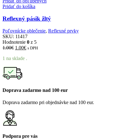
Pridať do obľúbených
Pridať do košíka
Reflexný pásik žltý
Poľovnícke oblečenie
,
Reflexné prvky
SKU:
11417
Hodnotenie
0
z 5
Pôvodná
Aktuálna
1.00
€
1.00
€
s DPH
cena
cena
1 na sklade .
bola:
je:
1.00€.
1.00€.
Doprava zadarmo nad 100 eur
Doprava zadarmo pri objednávke nad 100 eur.
Podpora pre vás