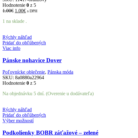
Hodnotenie
0
z 5
Pôvodná
Aktuálna
1.00
€
1.00
€
s DPH
cena
cena
1 na sklade .
bola:
je:
1.00€.
1.00€.
Rýchly náhľad
Pridať do obľúbených
Viac info
Pánske nohavice Dover
Poľovnícke oblečenie
,
Pánska móda
SKU:
8a0880a22964
Hodnotenie
0
z 5
Na objednávku 5 dní. (Overenie u dodávateľa)
Rýchly náhľad
Pridať do obľúbených
Výber možností
Podkolienky BOBR záťažové – zelené