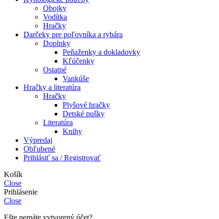
Obojky
Vodítka
Hračky
Darčeky pre poľovníka a rybára
Doplnky
Peňaženky a dokladovky
Kľúčenky
Ostatné
Vankúše
Hračky a literatúra
Hračky
Plyšové hračky
Detské pušky
Literatúra
Knihy
Výpredaj
Obľubené
Prihlásiť sa / Registrovať
Košík
Close
Prihlásenie
Close
Ešte nemáte vytvorený účet?