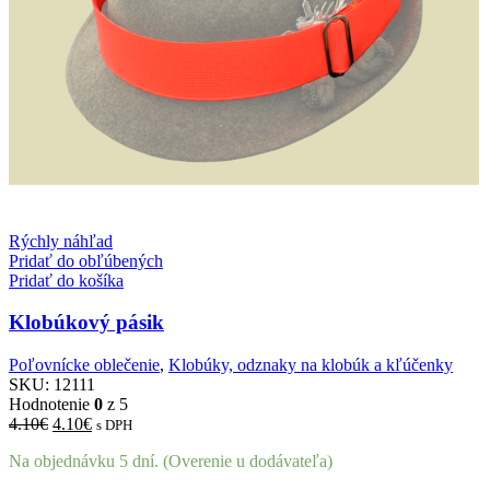
Rýchly náhľad
Pridať do obľúbených
Pridať do košíka
Klobúkový pásik
Poľovnícke oblečenie
,
Klobúky, odznaky na klobúk a kľúčenky
SKU:
12111
Hodnotenie
0
z 5
Pôvodná
Aktuálna
4.10
€
4.10
€
s DPH
cena
cena
Na objednávku 5 dní. (Overenie u dodávateľa)
bola:
je:
4.10€.
4.10€.