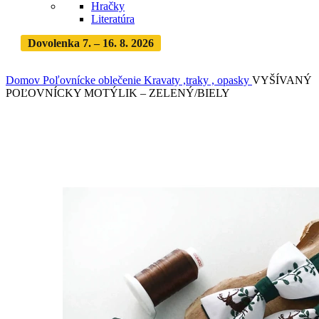
Hračky
Literatúra
Dovolenka 7. – 16. 8. 2026
Objednávky expedujeme po
dovolenke
· Dodanie zásielky 3-5 dní
Domov
Poľovnícke oblečenie
Kravaty ,traky , opasky
VYŠÍVANÝ
POĽOVNÍCKY MOTÝLIK – ZELENÝ/BIELY