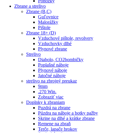
Ponožky
Zbrane a strelivo
Zbrane (B,C)
Guľovnice
Malorážky
Pištole
Zbrane 18+ (D)
Vzduchové pištole, revolvery
Vzduchovky dlhé
Plynové zbrane
Strelivo
Diabolo, CO2bombičky
Poplašné náboje
Plynové náboje
Jatočné náboje
strelivo na zbrojný preukaz
9mm
.270 Win.
Zobraziť viac
Doplnky k zbraniam
Puzdrá na zbrane
Púzdra na náboje a botky pažby
Skrine na dlhé a krátke zbrane
Remene na zbraň
Terče, lapače brokov