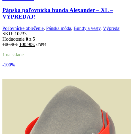
Pánska poľovnícka bunda Alexander – XL –
VÝPREDAJ!
Poľovnícke oblečenie
,
Pánska móda
,
Bundy a vesty
,
Výpredaj
SKU:
10233
Hodnotenie
0
z 5
Pôvodná
Aktuálna
100.90
€
100.90
€
s DPH
cena
cena
1 na sklade
bola:
je:
100.90€.
100.90€.
-100%