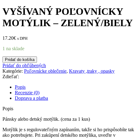
VYŠÍVANÝ POĽOVNÍCKY
MOTÝLIK – ZELENÝ/BIELY
17.20
€
s DPH
1 na sklade
množstvo
Pridať do košíka
VYŠÍVANÝ
Pridať do obľúbených
POĽOVNÍCKY
Kategórie:
Poľovnícke oblečenie
,
Kravaty ,traky , opasky
MOTÝLIK
Zdieľať:
-
ZELENÝ/BIELY
Popis
Recenzie (0)
Doprava a platba
Popis
Pánsky alebo detský motýlik. (cena za 1 kus)
Motýlik je s regulovateľným zapínaním, takže si ho prispôsobíte tak
ako potrebujete. Pri zakúpení detského motýlika, uveďte v