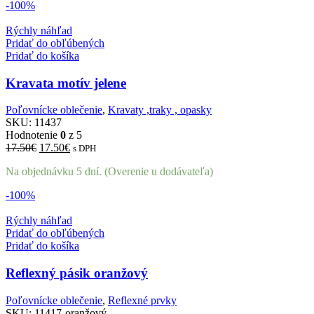
-100%
Rýchly náhľad
Pridať do obľúbených
Pridať do košíka
Kravata motív jelene
Poľovnícke oblečenie
,
Kravaty ,traky , opasky
SKU:
11437
Hodnotenie
0
z 5
Pôvodná
Aktuálna
17.50
€
17.50
€
s DPH
cena
cena
Na objednávku 5 dní. (Overenie u dodávateľa)
bola:
je:
17.50€.
17.50€.
-100%
Rýchly náhľad
Pridať do obľúbených
Pridať do košíka
Reflexný pásik oranžový
Poľovnícke oblečenie
,
Reflexné prvky
SKU:
11417-oranžový