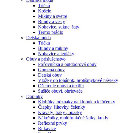
Dámska móda
Tričká
Košele
Mikiny a svetre
Bundy a vesty
Nohavice, sukne, šaty
Termo prádlo
Detská móda
Tričká
Bundy a mikiny
Nohavice a tepláky
Obuv a príslušenstvo
Poľovnícka a outdoorová obuv
Gumená obuv
Detská obuv
Vložky do topánok, protišmykové návleky
Ošetrenie obuvi a textílií
Sušiče obuvi, ohrievače
Doplnky
Klobúky, odznaky na klobúk a kľúčenky
Čiapky, šiltovky, čelenky
Kravaty ,traky , opasky
Nákrčníky, multifunkčné šatky, kukly
Reflexné prvky
Rukavice