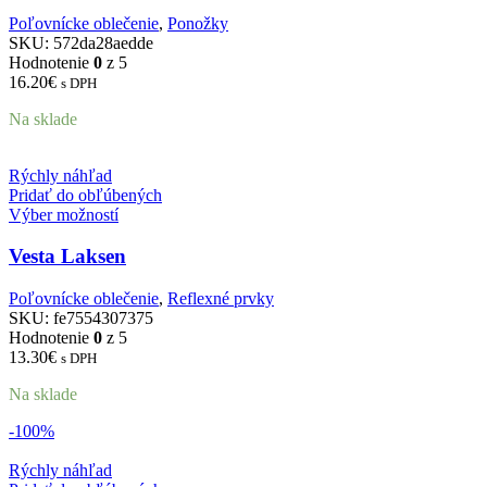
Poľovnícke oblečenie
,
Ponožky
SKU:
572da28aedde
Hodnotenie
0
z 5
16.20
€
s DPH
Na sklade
Rýchly náhľad
Pridať do obľúbených
Výber možností
Vesta Laksen
Poľovnícke oblečenie
,
Reflexné prvky
SKU:
fe7554307375
Hodnotenie
0
z 5
13.30
€
s DPH
Na sklade
-100%
Rýchly náhľad