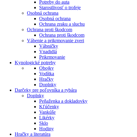
Potreby do auta
Starostlivosť o trofeje
Osobná ochrana
Osobná ochrana
Ochrana zraku a sluchu
Ochrana proti škodcom
Ochrana proti škodcom
Vábenie a prikrmovanie zveri
Vábničky
Vnadidlá
Prikrmovanie
Kynologické potreby
Obojky
Vodítka
Hračky
Doplnky
Darčeky pre poľovníka a rybára
Doplnky
Peňaženka a dokladovky
Kľúčenky
Vankúše
Likérky
Sklo
Hodiny
Hračky a literatúra