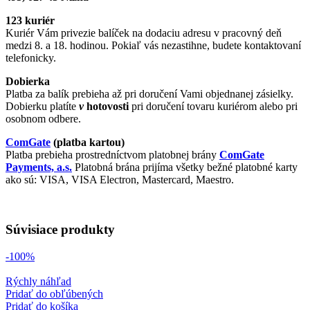
123 kuriér
Kuriér Vám privezie balíček na dodaciu adresu v pracovný deň
medzi 8. a 18. hodinou. Pokiaľ vás nezastihne, budete kontaktovaní
telefonicky.
Dobierka
Platba za balík prebieha až pri doručení Vami objednanej zásielky.
Dobierku platíte
v
hotovosti
pri doručení tovaru kuriérom alebo pri
osobnom odbere.
ComGate
(platba kartou)
Platba prebieha prostredníctvom platobnej brány
ComGate
Payments, a.s.
Platobná brána prijíma všetky bežné platobné karty
ako sú: VISA, VISA Electron, Mastercard, Maestro.
Súvisiace produkty
-100%
Rýchly náhľad
Pridať do obľúbených
Pridať do košíka