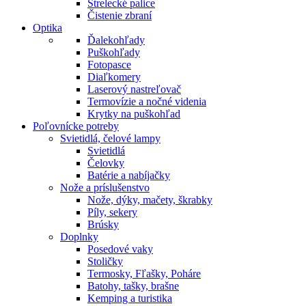
Strelecké palice
Čistenie zbraní
Optika
Ďalekohľady
Puškohľady
Fotopasce
Diaľkomery
Laserový nastreľovač
Termovízie a nočné videnia
Krytky na puškohľad
Poľovnícke potreby
Svietidlá, čelové lampy
Svietidlá
Čelovky
Batérie a nabíjačky
Nože a príslušenstvo
Nože, dýky, mačety, škrabky
Píly, sekery
Brúsky
Doplnky
Posedové vaky
Stoličky
Termosky, Fľašky, Poháre
Batohy, tašky, brašne
Kemping a turistika