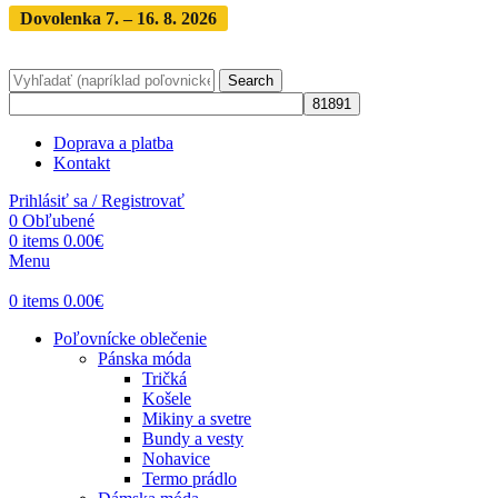
Dovolenka 7. – 16. 8. 2026
Objednávky expedujeme po
dovolenke
· Dodanie zásielky 3-5 dní
Search
Doprava a platba
Kontakt
Prihlásiť sa / Registrovať
0
Obľubené
0
items
0.00
€
Menu
0
items
0.00
€
Poľovnícke oblečenie
Pánska móda
Tričká
Košele
Mikiny a svetre
Bundy a vesty
Nohavice
Termo prádlo