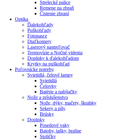
Strelecké palice
Remene na zbraň
Čistenie zbraní
Optika
Ďalekohľady
Puškohľady
Fotopasce
Diaľkomery
Laserový nastreľovač
Termovízie a Nočné videnia
Doplnky k ďalekohľadom
Krytky na puškohľad
Poľovnícke potreby
Svietidlá, čelové lampy
Svietidlá
Čelovky
Batérie a nabíjačky
Nože a príslušenstvo
Nože, dýky, mačety, škrabky
Sekery a píly
Brúsky
Doplnky
Posedové vaky
Batohy, tašky, brašne
Stoličky