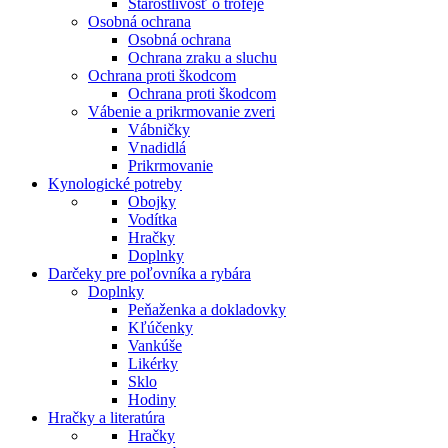
Starostlivosť o trofeje
Osobná ochrana
Osobná ochrana
Ochrana zraku a sluchu
Ochrana proti škodcom
Ochrana proti škodcom
Vábenie a prikrmovanie zveri
Vábničky
Vnadidlá
Prikrmovanie
Kynologické potreby
Obojky
Vodítka
Hračky
Doplnky
Darčeky pre poľovníka a rybára
Doplnky
Peňaženka a dokladovky
Kľúčenky
Vankúše
Likérky
Sklo
Hodiny
Hračky a literatúra
Hračky