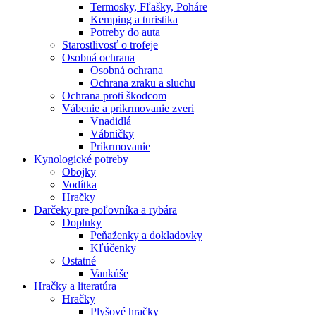
Termosky, Fľašky, Poháre
Kemping a turistika
Potreby do auta
Starostlivosť o trofeje
Osobná ochrana
Osobná ochrana
Ochrana zraku a sluchu
Ochrana proti škodcom
Vábenie a prikrmovanie zveri
Vnadidlá
Vábničky
Prikrmovanie
Kynologické potreby
Obojky
Vodítka
Hračky
Darčeky pre poľovníka a rybára
Doplnky
Peňaženky a dokladovky
Kľúčenky
Ostatné
Vankúše
Hračky a literatúra
Hračky
Plyšové hračky