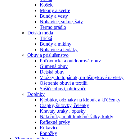
Košele
Mikiny a svetre
Bundy a vesty
Nohavice, sukne, šaty
Termo prádlo
Detská móda
Tričká
Bundy a mikiny
Nohavice a tepláky
Obuv a príslušenstvo
Poľovnícka a outdoorová obuv
Gumená obuv
Detská obuv
Vložky do topánok, protišmykové návleky
Ošetrenie obuvi a textílií
Sušiče obuvi, ohrievače
Doplnky
Klobúky, odznaky na klobúk a kľúčenky
Čiapky, šiltovky, čelenky
Kravaty ,traky , opasky
Nákrčníky, multifunkčné šatky, kukly
Reflexné prvky
Rukavice
Ponožky
Zbrane a strelivo