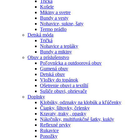
Tričká
Košele
Mikiny a svetre
Bundy a vesty
Nohavice, sukne, šaty
Termo prádlo
Detská móda
Tričká
Nohavice a tepláky
Bundy a mikiny
Obuv a príslušenstvo
Poľovnícka a outdoorová obuv
Gumená obuv
Detská obuv
Vložky do topánok
Ošetrenie obuvi a textílií
Sušiče obuvi, ohrievače
Doplnky
Klobúky, odznaky na klobúk a kľúčenky
Čiapky, šiltovky, čelenky
Kravaty ,traky , opasky
Nákrčníky, multifunkčné šatky, kukly
Reflexné prvky
Rukavice
Ponožky