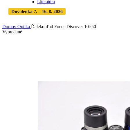
Literatúra
Dovolenka 7. – 16. 8. 2026
Objednávky expedujeme po
dovolenke
· Dodanie zásielky 3-5 dní
Domov
Optika
Ďalekohľad Focus Discover 10×50
Vypredané