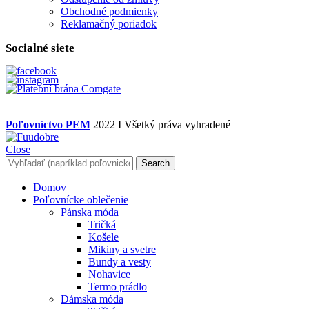
Obchodné podmienky
Reklamačný poriadok
Socialné siete
Poľovníctvo PEM
2022 I Všetký práva vyhradené
Close
Search
Domov
Poľovnícke oblečenie
Pánska móda
Tričká
Košele
Mikiny a svetre
Bundy a vesty
Nohavice
Termo prádlo
Dámska móda