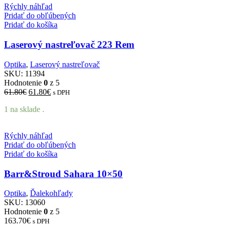
Rýchly náhľad
Pridať do obľúbených
Pridať do košíka
Laserový nastreľovač 223 Rem
Optika
,
Laserový nastreľovač
SKU:
11394
Hodnotenie
0
z 5
Pôvodná
Aktuálna
61.80
€
61.80
€
s DPH
cena
cena
1 na sklade .
bola:
je:
61.80€.
61.80€.
Rýchly náhľad
Pridať do obľúbených
Pridať do košíka
Barr&Stroud Sahara 10×50
Optika
,
Ďalekohľady
SKU:
13060
Hodnotenie
0
z 5
163.70
€
s DPH