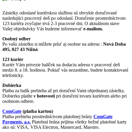
Zásielky odoslané kuriérskou službou sú obvykle doručované
nasledujúci pracovný deň po odoslaní. Doručenie prostredníctvom
123 kuriéra zvyčajne trvá 2-3 pracovné dni. O aktuálnom stave
Vašej objednávky Vás budeme informovať
e-mailom.
Osobný odber
Po vašu zásielku si môžete prísť aj osobne na adresu :
Nová Doba
495, 027 43 Nižná
123 kuriér
Kuriér Vám privezie balíček na dodaciu adresu v pracovný deň
medzi 8. a 18. hodinou. Pokiaľ vás nezastihne, budete kontaktovaní
telefonicky.
Dobierka
Platba za balík prebieha až pri doručení Vami objednanej zásielky.
Dobierku platíte
v
hotovosti
pri doručení tovaru kuriérom alebo pri
osobnom odbere.
ComGate
(platba kartou)
Platba prebieha prostredníctvom platobnej brány
ComGate
Payments, a.s.
Platobná brána prijíma všetky bežné platobné karty
ako sú: VISA, VISA Electron, Mastercard, Maestro.