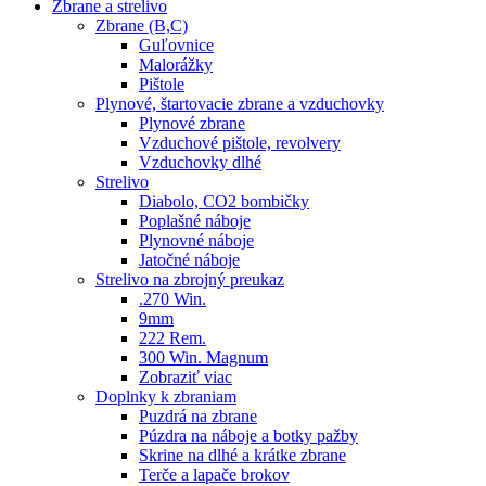
Zbrane a strelivo
Zbrane (B,C)
Guľovnice
Malorážky
Pištole
Plynové, štartovacie zbrane a vzduchovky
Plynové zbrane
Vzduchové pištole, revolvery
Vzduchovky dlhé
Strelivo
Diabolo, CO2 bombičky
Poplašné náboje
Plynovné náboje
Jatočné náboje
Strelivo na zbrojný preukaz
.270 Win.
9mm
222 Rem.
300 Win. Magnum
Zobraziť viac
Doplnky k zbraniam
Puzdrá na zbrane
Púzdra na náboje a botky pažby
Skrine na dlhé a krátke zbrane
Terče a lapače brokov