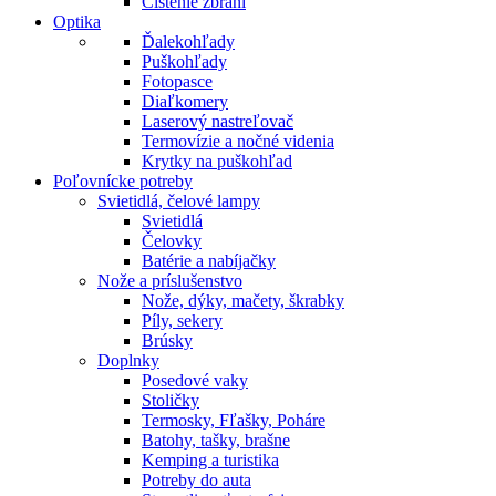
Čistenie zbraní
Optika
Ďalekohľady
Puškohľady
Fotopasce
Diaľkomery
Laserový nastreľovač
Termovízie a nočné videnia
Krytky na puškohľad
Poľovnícke potreby
Svietidlá, čelové lampy
Svietidlá
Čelovky
Batérie a nabíjačky
Nože a príslušenstvo
Nože, dýky, mačety, škrabky
Píly, sekery
Brúsky
Doplnky
Posedové vaky
Stoličky
Termosky, Fľašky, Poháre
Batohy, tašky, brašne
Kemping a turistika
Potreby do auta