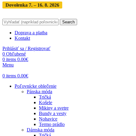
Dovolenka 7. – 16. 8. 2026
Objednávky expedujeme po
dovolenke
· Dodanie zásielky 3-5 dní
Search
Doprava a platba
Kontakt
Prihlásiť sa / Registrovať
0
Obľubené
0
items
0.00
€
Menu
0
items
0.00
€
Poľovnícke oblečenie
Pánska móda
Tričká
Košele
Mikiny a svetre
Bundy a vesty
Nohavice
Termo prádlo
Dámska móda
Tričká