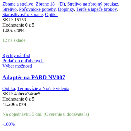
Zbrane a strelivo
,
Zbrane 18+ (D)
,
Strelivo na zbrojný preukaz
,
Strelivo
,
Poľovnícke potreby
,
Doplnky
,
Terče a lapače brokov
,
Starostlivosť o zbrane
,
Optika
SKU:
15153
Hodnotenie
0
z 5
1.00
€
s DPH
12 na sklade
Rýchly náhľad
Pridať do obľúbených
Výber možností
Adaptér na PARD NV007
Optika
,
Termovízie a Nočné videnia
SKU:
4abeca34cae5
Hodnotenie
0
z 5
41.20
€
s DPH
Na objednávku 5 dní. (Overenie u dodávateľa)
-100%