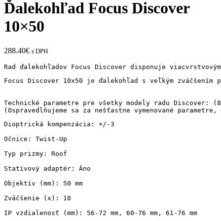
Ďalekohľad Focus Discover
10×50
288.40
€
s DPH
Focus Discover 10x50 je ďalekohľad s veľkým zväčšením p
Technické parametre pre všetky modely radu Discover: (8
(Ospravedlňujeme sa za nešťastne vymenované parametre, 
Dioptrická kompenzácia: +/-3

Očnice: Twist-Up

Typ prizmy: Roof

Statívový adaptér: Áno

Objektív (mm): 50 mm

Zväčšenie (x): 10

IP vzdialenosť (mm): 56-72 mm, 60-76 mm, 61-76 mm
