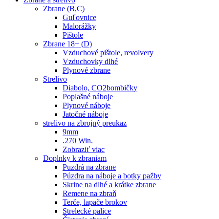
Zbrane (B,C)
Guľovnice
Malorážky
Pištole
Zbrane 18+ (D)
Vzduchové pištole, revolvery
Vzduchovky dlhé
Plynové zbrane
Strelivo
Diabolo, CO2bombičky
Poplašné náboje
Plynové náboje
Jatočné náboje
strelivo na zbrojný preukaz
9mm
.270 Win.
Zobraziť viac
Doplnky k zbraniam
Puzdrá na zbrane
Púzdra na náboje a botky pažby
Skrine na dlhé a krátke zbrane
Remene na zbraň
Terče, lapače brokov
Strelecké palice