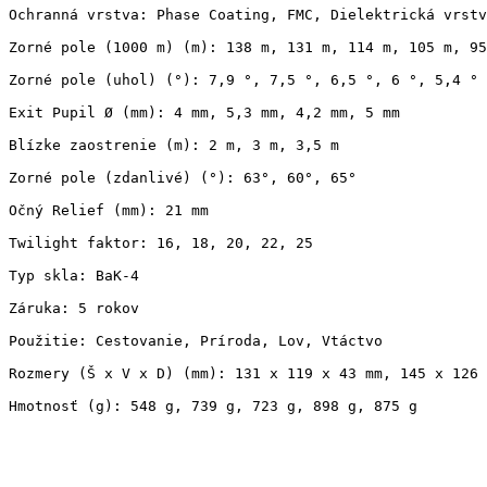
Ochranná vrstva: Phase Coating, FMC, Dielektrická vrstv
Zorné pole (1000 m) (m): 138 m, 131 m, 114 m, 105 m, 95
Zorné pole (uhol) (°): 7,9 °, 7,5 °, 6,5 °, 6 °, 5,4 °

Exit Pupil Ø (mm): 4 mm, 5,3 mm, 4,2 mm, 5 mm

Blízke zaostrenie (m): 2 m, 3 m, 3,5 m

Zorné pole (zdanlivé) (°): 63°, 60°, 65°

Očný Relief (mm): 21 mm

Twilight faktor: 16, 18, 20, 22, 25

Typ skla: BaK-4

Záruka: 5 rokov

Použitie: Cestovanie, Príroda, Lov, Vtáctvo

Rozmery (Š x V x D) (mm): 131 x 119 x 43 mm, 145 x 126 
Hmotnosť (g): 548 g, 739 g, 723 g, 898 g, 875 g