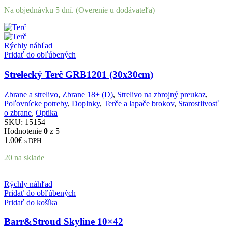
Na objednávku 5 dní. (Overenie u dodávateľa)
Rýchly náhľad
Pridať do obľúbených
Strelecký Terč GRB1201 (30x30cm)
Zbrane a strelivo
,
Zbrane 18+ (D)
,
Strelivo na zbrojný preukaz
,
Poľovnícke potreby
,
Doplnky
,
Terče a lapače brokov
,
Starostlivosť
o zbrane
,
Optika
SKU:
15154
Hodnotenie
0
z 5
1.00
€
s DPH
20 na sklade
Rýchly náhľad
Pridať do obľúbených
Pridať do košíka
Barr&Stroud Skyline 10×42