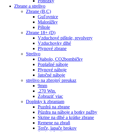
Ponožky
Zbrane a strelivo
Zbrane (B,C)
Guľovnice
Malorážky
Pištole
Zbrane 18+ (D)
Vzduchové pištole, revolvery
Vzduchovky dlhé
Plynové zbrane
Strelivo
Diabolo, CO2bombičky
Poplašné náboje
Plynové náboje
Jatočné náboje
strelivo na zbrojný preukaz
9mm
.270 Win.
Zobraziť viac
Doplnky k zbraniam
Puzdrá na zbrane
Púzdra na náboje a botky pažby
Skrine na dlhé a krátke zbrane
Remene na zbraň
Terče, lapače brokov