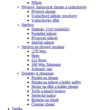
Pištole
Plynové, štartovacie zbrane a vzduchovky
Plynové zbrane
Vzduchové pištole, revolvery
Vzduchovky dlhé
Strelivo
Diabolo, CO2 bombičky
Poplašné náboje
Plynovné náboje
Jatočné náboje
Strelivo na zbrojný preukaz
.270 Win.
9mm
222 Rem.
300 Win. Magnum
Zobraziť viac
Doplnky k zbraniam
Puzdrá na zbrane
Púzdra na náboje a botky pažby
Skrine na dlhé a krátke zbrane
Terče a lapače brokov
Strelecké palice
Remene na zbraň
Čistenie zbraní
Optika