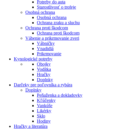
Potreby do auta
Starostlivosť o trofeje
Osobná ochrana
Osobná ochrana
Ochrana zraku a sluchu
Ochrana proti škodcom
Ochrana proti škodcom
Vábenie a prikrmovanie zveri
Vábničky
Vnadidlá
Prikrmovanie
Kynologické potreby
Obojky
Vodítka
Hračky
Doplnky
Darčeky pre poľovníka a rybára
Doplnky
Peňaženka a dokladovky
Kľúčenky
Vankúše
Likérky
Sklo
Hodiny
Hračky a literatúra