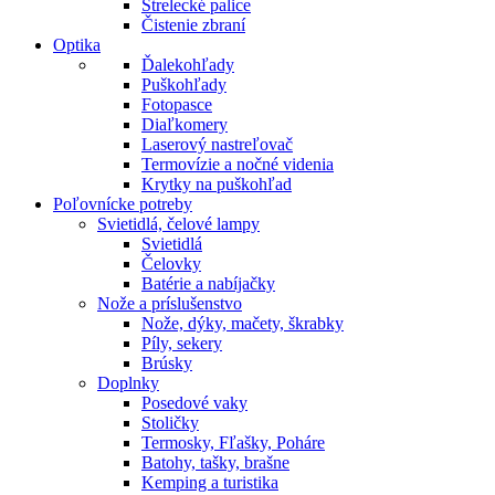
Strelecké palice
Čistenie zbraní
Optika
Ďalekohľady
Puškohľady
Fotopasce
Diaľkomery
Laserový nastreľovač
Termovízie a nočné videnia
Krytky na puškohľad
Poľovnícke potreby
Svietidlá, čelové lampy
Svietidlá
Čelovky
Batérie a nabíjačky
Nože a príslušenstvo
Nože, dýky, mačety, škrabky
Píly, sekery
Brúsky
Doplnky
Posedové vaky
Stoličky
Termosky, Fľašky, Poháre
Batohy, tašky, brašne
Kemping a turistika