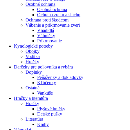
Osobná ochrana
Osobná ochrana
Ochrana zraku a sluchu
Ochrana proti škodcom
Vábenie a prikrmovanie zveri
Vnadidlá
Vábničky
Prikrmovanie
Kynologické potreby
Obojky
Vodítka
Hračky
Darčeky pre poľovníka a rybára
Doplnky
Peňaženky a dokladovky
Kľúčenky
Ostatné
Vankúše
Hračky a literatúra
Hračky
Plyšové hračky
Detské pušky
Literatúra
Knihy
Výpredaj