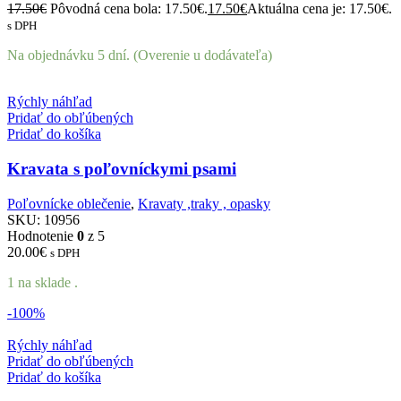
17.50
€
Pôvodná cena bola: 17.50€.
17.50
€
Aktuálna cena je: 17.50€.
s DPH
Na objednávku 5 dní. (Overenie u dodávateľa)
Rýchly náhľad
Pridať do obľúbených
Pridať do košíka
Kravata s poľovníckymi psami
Poľovnícke oblečenie
,
Kravaty ,traky , opasky
SKU:
10956
Hodnotenie
0
z 5
20.00
€
s DPH
1 na sklade .
-100%
Rýchly náhľad
Pridať do obľúbených
Pridať do košíka