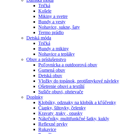
Dámska móda
Tričká
Košele
Mikiny a svetre
Bundy a vesty
Nohavice, sukne, šaty
Termo prádlo
Detská móda
Tričká
Bundy a mikiny
Nohavice a tepláky
Obuv a príslušenstvo
Poľovnícka a outdoorová obuv
Gumená obuv
Detská obuv
Vložky do topánok, protišmykové návleky
Ošetrenie obuvi a textílií
Sušiče obuvi, ohrievače
Doplnky
Klobúky, odznaky na klobúk a kľúčenky
Čiapky, šiltovky, čelenky
Kravaty ,traky , opasky
Nákrčníky, multifunkčné šatky, kukly
Reflexné prvky
Rukavice