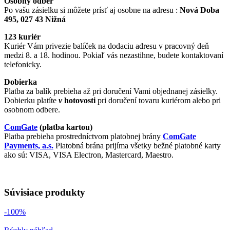
Osobný odber
Po vašu zásielku si môžete prísť aj osobne na adresu :
Nová Doba
495, 027 43 Nižná
123 kuriér
Kuriér Vám privezie balíček na dodaciu adresu v pracovný deň
medzi 8. a 18. hodinou. Pokiaľ vás nezastihne, budete kontaktovaní
telefonicky.
Dobierka
Platba za balík prebieha až pri doručení Vami objednanej zásielky.
Dobierku platíte
v
hotovosti
pri doručení tovaru kuriérom alebo pri
osobnom odbere.
ComGate
(platba kartou)
Platba prebieha prostredníctvom platobnej brány
ComGate
Payments, a.s.
Platobná brána prijíma všetky bežné platobné karty
ako sú: VISA, VISA Electron, Mastercard, Maestro.
Súvisiace produkty
-100%