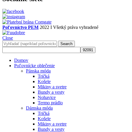
Poľovníctvo PEM
2022 I Všetký práva vyhradené
Close
Search
Domov
Poľovnícke oblečenie
Pánska móda
Tričká
Košele
Mikiny a svetre
Bundy a vesty
Nohavice
Termo prádlo
Dámska móda
Tričká
Košele
Mikiny a svetre
Bundy a vesty