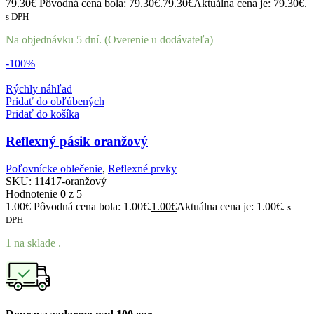
79.30
€
Pôvodná cena bola: 79.30€.
79.30
€
Aktuálna cena je: 79.30€.
s DPH
Na objednávku 5 dní. (Overenie u dodávateľa)
-100%
Rýchly náhľad
Pridať do obľúbených
Pridať do košíka
Reflexný pásik oranžový
Poľovnícke oblečenie
,
Reflexné prvky
SKU:
11417-oranžový
Hodnotenie
0
z 5
1.00
€
Pôvodná cena bola: 1.00€.
1.00
€
Aktuálna cena je: 1.00€.
s
DPH
1 na sklade .