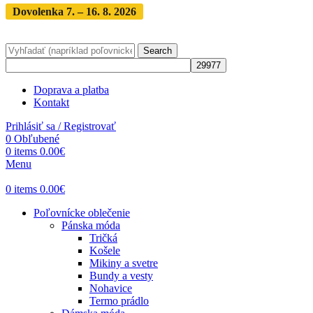
Dovolenka 7. – 16. 8. 2026
Objednávky expedujeme po
dovolenke
· Dodanie zásielky 3-5 dní
Search
Doprava a platba
Kontakt
Prihlásiť sa / Registrovať
0
Obľubené
0
items
0.00
€
Menu
0
items
0.00
€
Poľovnícke oblečenie
Pánska móda
Tričká
Košele
Mikiny a svetre
Bundy a vesty
Nohavice
Termo prádlo