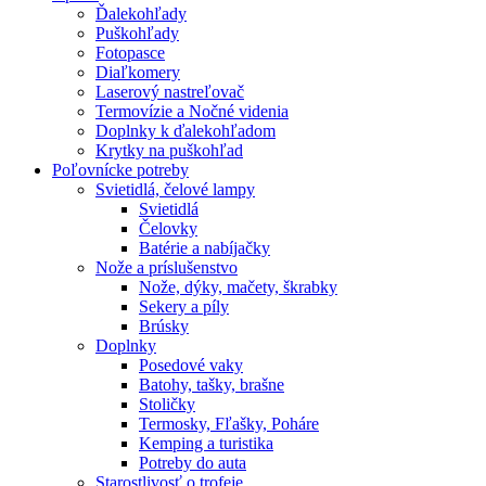
Ďalekohľady
Puškohľady
Fotopasce
Diaľkomery
Laserový nastreľovač
Termovízie a Nočné videnia
Doplnky k ďalekohľadom
Krytky na puškohľad
Poľovnícke potreby
Svietidlá, čelové lampy
Svietidlá
Čelovky
Batérie a nabíjačky
Nože a príslušenstvo
Nože, dýky, mačety, škrabky
Sekery a píly
Brúsky
Doplnky
Posedové vaky
Batohy, tašky, brašne
Stoličky
Termosky, Fľašky, Poháre
Kemping a turistika
Potreby do auta
Starostlivosť o trofeje