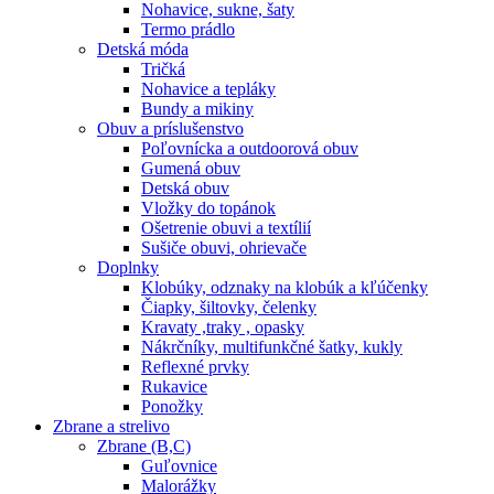
Nohavice, sukne, šaty
Termo prádlo
Detská móda
Tričká
Nohavice a tepláky
Bundy a mikiny
Obuv a príslušenstvo
Poľovnícka a outdoorová obuv
Gumená obuv
Detská obuv
Vložky do topánok
Ošetrenie obuvi a textílií
Sušiče obuvi, ohrievače
Doplnky
Klobúky, odznaky na klobúk a kľúčenky
Čiapky, šiltovky, čelenky
Kravaty ,traky , opasky
Nákrčníky, multifunkčné šatky, kukly
Reflexné prvky
Rukavice
Ponožky
Zbrane a strelivo
Zbrane (B,C)
Guľovnice
Malorážky