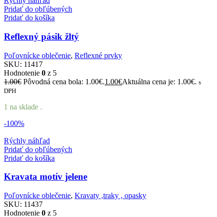
Rýchly náhľad
Pridať do obľúbených
Pridať do košíka
Reflexný pásik žltý
Poľovnícke oblečenie
,
Reflexné prvky
SKU:
11417
Hodnotenie
0
z 5
1.00
€
Pôvodná cena bola: 1.00€.
1.00
€
Aktuálna cena je: 1.00€.
s
DPH
1 na sklade .
-100%
Rýchly náhľad
Pridať do obľúbených
Pridať do košíka
Kravata motív jelene
Poľovnícke oblečenie
,
Kravaty ,traky , opasky
SKU:
11437
Hodnotenie
0
z 5