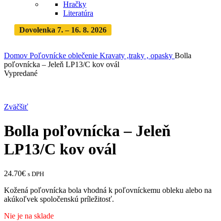
Hračky
Literatúra
Dovolenka 7. – 16. 8. 2026
Objednávky expedujeme po
dovolenke
· Dodanie zásielky 3-5 dní
Domov
Poľovnícke oblečenie
Kravaty ,traky , opasky
Bolla
poľovnícka – Jeleň LP13/C kov ovál
Vypredané
Zväčšiť
Bolla poľovnícka – Jeleň
LP13/C kov ovál
24.70
€
s DPH
Kožená poľovnícka bola vhodná k poľovníckemu obleku alebo na
akúkoľvek spoločenskú príležitosť.
Nie je na sklade