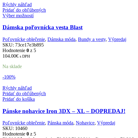
Rýchly náhľad
Pridať do obľúbených
Výber možností
Dámska poľovnícka vesta Blast
Poľovnícke oblečenie
,
Dámska móda
,
Bundy a vesty
,
Výpredaj
SKU:
73ce17e3b895
Hodnotenie
0
z 5
104.00
€
s DPH
Na sklade
-100%
Rýchly náhľad
Pridať do obľúbených
Pridať do košíka
Pánske nohavice Iron 3DX – XL – DOPREDAJ!
Poľovnícke oblečenie
,
Pánska móda
,
Nohavice
,
Výpredaj
SKU:
10460
Hodnotenie
0
z 5