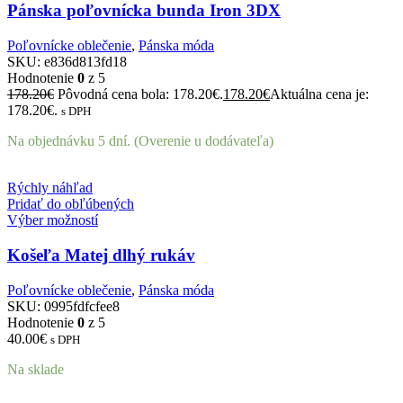
Pánska poľovnícka bunda Iron 3DX
Poľovnícke oblečenie
,
Pánska móda
SKU:
e836d813fd18
Hodnotenie
0
z 5
178.20
€
Pôvodná cena bola: 178.20€.
178.20
€
Aktuálna cena je:
178.20€.
s DPH
Na objednávku 5 dní. (Overenie u dodávateľa)
Rýchly náhľad
Pridať do obľúbených
Výber možností
Košeľa Matej dlhý rukáv
Poľovnícke oblečenie
,
Pánska móda
SKU:
0995fdfcfee8
Hodnotenie
0
z 5
40.00
€
s DPH
Na sklade